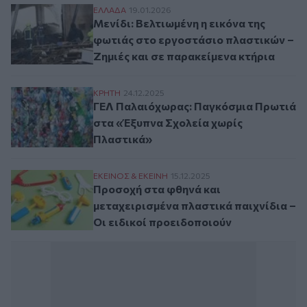
Mενίδι: Βελτιωμένη η εικόνα της φωτιάς 
ΕΛΛAΔΑ
19.01.2026
Mενίδι: Βελτιωμένη η εικόνα της
φωτιάς στο εργοστάσιο πλαστικών –
Ζημιές και σε παρακείμενα κτήρια
ΓΕΛ Παλαιόχωρας: Παγκόσμια Πρωτιά στ
ΚΡΗΤΗ
24.12.2025
ΓΕΛ Παλαιόχωρας: Παγκόσμια Πρωτιά
στα «Έξυπνα Σχολεία χωρίς
Πλαστικά»
Προσοχή στα φθηνά και μεταχειρισμένα πλ
ΕΚΕΙΝΟΣ & ΕΚΕΙΝΗ
15.12.2025
Προσοχή στα φθηνά και
μεταχειρισμένα πλαστικά παιχνίδια –
Οι ειδικοί προειδοποιούν