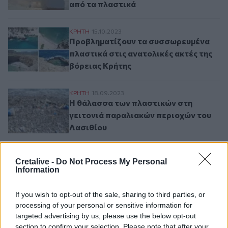
από τα πλαστικά
Προβληματίζουν τα συσσωρευμένα πλαστικ
ΚΡΗΤΗ
15.10.2023
Προβληματίζουν τα συσσωρευμένα
πλαστικά στις ανατολικές ακτές της
βόρειας Κρήτης
Η θάλασσα των πλαστικών στη γειτονιά π
ΚΡΗΤΗ
18.09.2023
Η θάλασσα των πλαστικών στη
γειτονιά παραλιακών περιοχών του
Λασιθίου
Cretalive -
Do Not Process My Personal
Σελιδοποίηση
Information
Current page
1
Προηγούμενη σελίδα
Next page
If you wish to opt-out of the sale, sharing to third parties, or
processing of your personal or sensitive information for
targeted advertising by us, please use the below opt-out
section to confirm your selection. Please note that after your