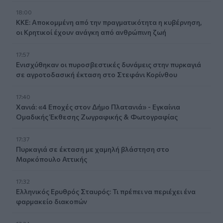
18:00
ΚΚΕ: Αποκομμένη από την πραγματικότητα η κυβέρνηση,
οι Κρητικοί έχουν ανάγκη από ανθρώπινη ζωή
17:57
Ενισχύθηκαν οι πυροσβεστικές δυνάμεις στην πυρκαγιά
σε αγροτοδασική έκταση στο Στεφάνι Κορίνθου
17:40
Χανιά: «4 Εποχές στον Δήμο Πλατανιά» - Εγκαίνια
Ομαδικής Έκθεσης Ζωγραφικής & Φωτογραφίας
17:37
Πυρκαγιά σε έκταση με χαμηλή βλάστηση στο
Μαρκόπουλο Αττικής
17:32
Ελληνικός Ερυθρός Σταυρός: Τι πρέπει να περιέχει ένα
φαρμακείο διακοπών