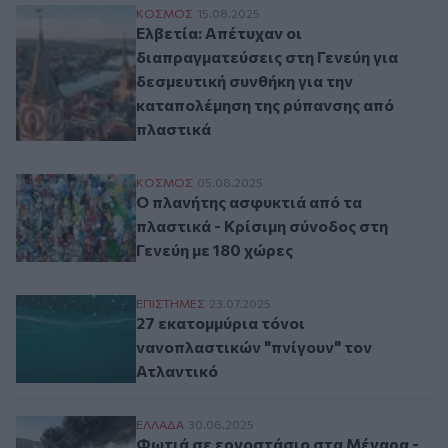
Ελβετία: Απέτυχαν οι διαπραγματεύσεις σ
ΚΟΣΜΟΣ
15.08.2025
Ελβετία: Απέτυχαν οι
διαπραγματεύσεις στη Γενεύη για
δεσμευτική συνθήκη για την
καταπολέμηση της ρύπανσης από
πλαστικά
Ο πλανήτης ασφυκτιά από τα πλαστικά - Κ
ΚΟΣΜΟΣ
05.08.2025
Ο πλανήτης ασφυκτιά από τα
πλαστικά - Κρίσιμη σύνοδος στη
Γενεύη με 180 χώρες
27 εκατομμύρια τόνοι νανοπλαστικών "πνί
ΕΠΙΣΤΗΜΕΣ
23.07.2025
27 εκατομμύρια τόνοι
νανοπλαστικών "πνίγουν" τον
Ατλαντικό
Φωτιά σε εργοστάσιο στα Μέγαρα - Μαύρ
ΕΛΛAΔΑ
30.06.2025
Φωτιά σε εργοστάσιο στα Μέγαρα -