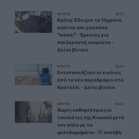
ΚΡΗΤΗ
16:37
Κρήτη: Έδειχνε το 10χρονο
κορίτσι και ρωτούσε
"πόσο;" - Έρευνες για
παιδεραστή τουρίστα -
Δείτε βίντεο
ΚΡΗΤΗ
15:43
Εντυπωσιάζουν οι εικόνες
από το νέο αεροδρόμιο στο
Καστέλλι - Δείτε βίντεο
ΚΡΗΤΗ
14:02
Χωρίς καθαρίστριες οι
τουαλέτες της Κνωσού μετά
τον σάλο με τα
φιλοδωρήματα - Τί συνέβη