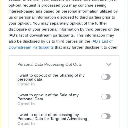
Ροή ειδήσεων
Δημοφιλή
opt-out request is processed you may continue seeing
interest-based ads based on personal information utilized by
us or personal information disclosed to third parties prior to
19:11
your opt-out. You may separately opt-out of the further
Χανιά: Σχεδόν 1 εκατ. ευρώ από το Ταμείο Αλληλεγγύης
disclosure of your personal information by third parties on the
του Υπουργείου Μετανάστευσης και Ασύλου για
IAB’s list of downstream participants. This information may
σχολικές υποδομές και δημόσιους χώρους
also be disclosed by us to third parties on the
IAB’s List of
Downstream Participants
that may further disclose it to other
19:03
third parties.
Ιερόσυλοι βανδάλισαν το εκκλησάκι της
Μεταμορφώσεως του Σωτήρος στον Σαρωνικό
Personal Data Processing Opt Outs
18:59
I want to opt-out of the Sharing of my
personal data.
ΗΠΑ: 23.000 θέσεις λιγότερες θέσεις εργασίας τον
Opted In
Ιούλιο αλλά η ανεργία μειώθηκε
I want to opt-out of the Sale of my
Personal Data.
18:45
Opted In
Άκης Σκέρτσος: «Το ΠΑΣΟΚ υποκαθιστά την οικονομική
ανάλυση με πολιτική προπαγάνδα»
I want to opt-out of processing my
Personal Data for Targeted Advertising.
18:40
Opted In