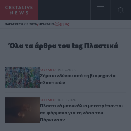
Homepage
/
31 °C
ΠΑΡΑΣΚΕΥΗ 7.8.2026
ΗΡΑΚΛΕΙΟ
Όλα τα άρθρα του tag Πλαστικά
Σήμα κινδύνου από τη βιομηχανία πλαστι
ΚΟΣΜΟΣ
19.07.2026
Σήμα κινδύνου από τη βιομηχανία
πλαστικών
Πλαστικά μπουκάλια μετατρέπονται σε φ
ΚΟΣΜΟΣ
16.03.2026
Πλαστικά μπουκάλια μετατρέπονται
σε φάρμακο για τη νόσο του
Πάρκινσον