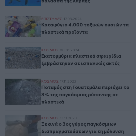
θάλασσα της Χαβάης
Καταφύγιο 4.000 τοξικών ουσιών τα πλασ
ΕΠΙΣΤΗΜΕΣ
17.03.2024
Καταφύγιο 4.000 τοξικών ουσιών τα
πλαστικά προϊόντα
Εκατομμύρια πλαστικά σφαιρίδια ξεβράστ
ΚΟΣΜΟΣ
08.01.2024
Εκατομμύρια πλαστικά σφαιρίδια
ξεβράστηκαν σε ισπανικές ακτές
Ποταμός στη Γουατεμάλα περιέχει το 3% 
ΚΟΣΜΟΣ
17.11.2023
Ποταμός στη Γουατεμάλα περιέχει το
3% της παγκόσμιας ρύπανσης σε
πλαστικά
Ξεκινά ο 3ος γύρος παγκόσμιων διαπραγμ
ΚΟΣΜΟΣ
13.11.2023
Ξεκινά ο 3ος γύρος παγκόσμιων
διαπραγματεύσεων για τη μόλυνση