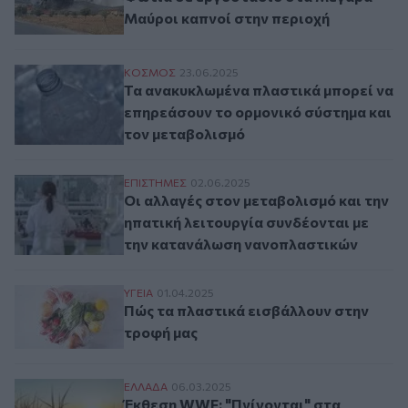
Μαύροι καπνοί στην περιοχή
Τα ανακυκλωμένα πλαστικά μπορεί να επη
ΚΟΣΜΟΣ
23.06.2025
Τα ανακυκλωμένα πλαστικά μπορεί να
επηρεάσουν το ορμονικό σύστημα και
τον μεταβολισμό
Οι αλλαγές στον μεταβολισμό και την ηπ
ΕΠΙΣΤΗΜΕΣ
02.06.2025
Οι αλλαγές στον μεταβολισμό και την
ηπατική λειτουργία συνδέονται με
την κατανάλωση νανοπλαστικών
Πώς τα πλαστικά εισβάλλουν στην τροφή
ΥΓΕΙΑ
01.04.2025
Πώς τα πλαστικά εισβάλλουν στην
τροφή μας
Έκθεση WWF: "Πνίγονται" στα πλαστικά ο
ΕΛΛAΔΑ
06.03.2025
Έκθεση WWF: "Πνίγονται" στα