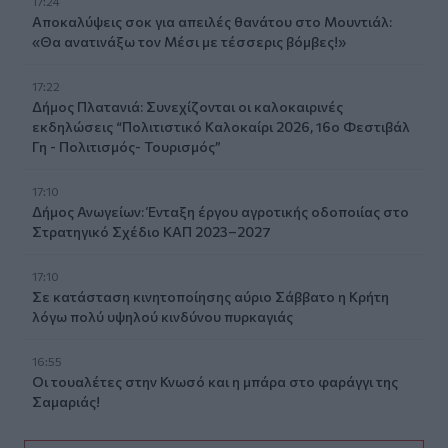
17:24
Aποκαλύψεις σοκ για απειλές θανάτου στο Μουντιάλ:
«Θα ανατινάξω τον Μέσι με τέσσερις βόμβες!»
17:22
Δήμος Πλατανιά: Συνεχίζονται οι καλοκαιρινές
εκδηλώσεις “Πολιτιστικό Καλοκαίρι 2026, 16ο Φεστιβάλ
Γη - Πολιτισμός- Τουρισμός”
17:10
Δήμος Ανωγείων: Ένταξη έργου αγροτικής οδοποιίας στο
Στρατηγικό Σχέδιο ΚΑΠ 2023–2027
17:10
Σε κατάσταση κινητοποίησης αύριο Σάββατο η Κρήτη
λόγω πολύ υψηλού κινδύνου πυρκαγιάς
16:55
Οι τουαλέτες στην Κνωσό και η μπάρα στο φαράγγι της
Σαμαριάς!