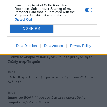
Οροπέδιο Λασιθίου: Στην τελική ευθεία για τους 45ους
I want to opt-out of Collection, Use,
Δικταίους Αγώνες
Retention, Sale, and/or Sharing of my
Personal Data that Is Unrelated with the
Purposes for which it was collected.
18:30
Opted Out
Κοζάνη: Φωτιά σε χορτολιβαδική έκταση στην Ερμακιά
CONFIRM
18:26
Η ξηρασία εξαπλώνεται σε όλη την Ευρώπη – Εικόνες με
ξερά εδάφη και ποτάμια σε ιστορικά χαμηλά επίπεδα
Data Deletion
Data Access
Privacy Policy
18:13
Τι είναι το «Papara» που έγινε viral στη μεταγραφή του
Σαλάχ στην Τουρκία
18:09
ΕΛ.ΑΣ Κρήτη: Ποιοι αξιωματικοί προήχθησαν - Όλα τα
ονόματα
18:06
Δήμας για ΒΟΑΚ: "Προτεραιότητα τα έργα οδικής
ασφάλειας"- Δείτε βίντεο