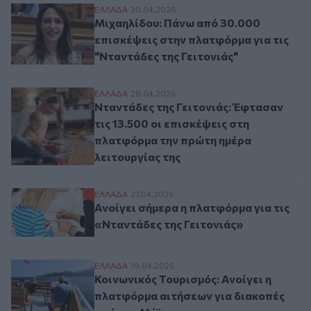
Μιχαηλίδου: Πάνω από 30.000 επισκέψεις 
ΕΛΛAΔΑ
30.04.2026
Μιχαηλίδου: Πάνω από 30.000
επισκέψεις στην πλατφόρμα για τις
"Νταντάδες της Γειτονιάς"
Νταντάδες της Γειτονιάς: Έφτασαν τις 13
ΕΛΛAΔΑ
28.04.2026
Νταντάδες της Γειτονιάς: Έφτασαν
τις 13.500 οι επισκέψεις στη
πλατφόρμα την πρώτη ημέρα
λειτουργίας της
Ανοίγει σήμερα η πλατφόρμα για τις «Ντα
ΕΛΛAΔΑ
27.04.2026
Ανοίγει σήμερα η πλατφόρμα για τις
«Νταντάδες της Γειτονιάς»
Κοινωνικός Τουρισμός: Ανοίγει η πλατφό
ΕΛΛAΔΑ
19.04.2026
Κοινωνικός Τουρισμός: Ανοίγει η
πλατφόρμα αιτήσεων για διακοπές