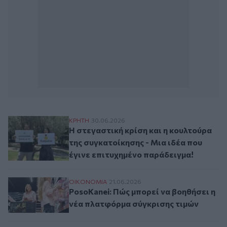
Η στεγαστική κρίση και η κουλτούρα της 
ΚΡΗΤΗ
30.06.2026
Η στεγαστική κρίση και η κουλτούρα
της συγκατοίκησης - Μια ιδέα που
έγινε επιτυχημένο παράδειγμα!
PosoKanei: Πώς μπορεί να βοηθήσει η νέ
ΟΙΚΟΝΟΜΙΑ
21.06.2026
PosoKanei: Πώς μπορεί να βοηθήσει η
νέα πλατφόρμα σύγκρισης τιμών