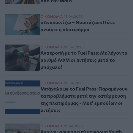
από τον Μάϊο
«Ανακαινίζω – Νοικιάζω»: Πότε ανοίγει 
ΟΙΚΟΝΟΜΙΑ
16.04.2026
«Ανακαινίζω – Νοικιάζω»: Πότε
ανοίγει η πλατφόρμα
Ανατροπή με το Fuel Pass: Με λήγοντα αρι
ΟΙΚΟΝΟΜΙΑ
06.04.2026
Ανατροπή με το Fuel Pass: Με λήγοντα
αριθμό ΑΦΜ οι αιτήσεις μετά το
μπάχαλο!
Μπάχαλο με το Fuel Pass: Παραμένουν τα 
ΟΙΚΟΝΟΜΙΑ
06.04.2026
Μπάχαλο με το Fuel Pass: Παραμένουν
τα προβλήματα μετά την κατάρρευση
της πλατφόρμας - Μετ' εμποδίων οι
αιτήσεις
Ανοίγει σήμερα η πλατφόρμα Youth Pass 2
ΟΙΚΟΝΟΜΙΑ
01.04.2026
Ανοίγει σήμερα η πλατφόρμα Youth