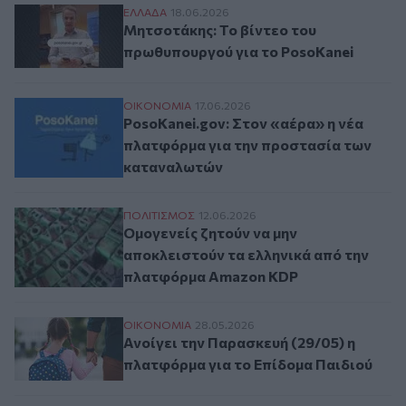
Μητσοτάκης: Το βίντεο του πρωθυπουργού
ΕΛΛAΔΑ
18.06.2026
Μητσοτάκης: Το βίντεο του
πρωθυπουργού για το PosoKanei
PosoKanei.gov: Στον «αέρα» η νέα πλατφ
ΟΙΚΟΝΟΜΙΑ
17.06.2026
PosoKanei.gov: Στον «αέρα» η νέα
πλατφόρμα για την προστασία των
καταναλωτών
Ομογενείς ζητούν να μην αποκλειστούν τ
ΠΟΛΙΤΙΣΜΟΣ
12.06.2026
Ομογενείς ζητούν να μην
αποκλειστούν τα ελληνικά από την
πλατφόρμα Amazon KDP
Ανοίγει την Παρασκευή (29/05) η πλατφό
ΟΙΚΟΝΟΜΙΑ
28.05.2026
Ανοίγει την Παρασκευή (29/05) η
πλατφόρμα για το Επίδομα Παιδιού