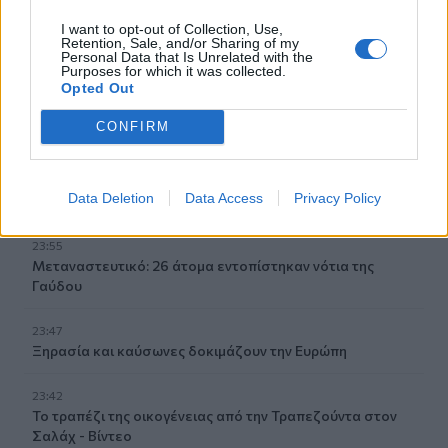
01:19
I want to opt-out of Collection, Use,
Δέκα φράσεις για να χωρίσεις χωρίς κακίες και δράματα
Retention, Sale, and/or Sharing of my
Personal Data that Is Unrelated with the
Purposes for which it was collected.
00:14
Opted Out
Κράμπες: Τι τις προκαλεί και τι να κάνουμε όταν αρχίσουν
οι ενοχλήσεις
CONFIRM
00:03
Υεμένη: Οι Χούθι ανέλαβαν την ευθύνη για τα πλήγματα
Data Deletion
Data Access
Privacy Policy
στη Σαουδική Αραβία
23:55
Μεταναστευτικό: 26 άτομα εντοπίστηκαν νότια της
Γαύδου
23:47
Ξηρασία και καύσωνες δοκιμάζουν την Ευρώπη
23:42
Το τραπέζι της οικογένειας από την Τραπεζούντα στον
Σαλάχ - Βίντεο