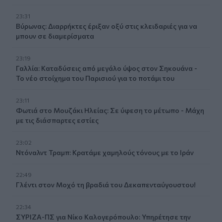
23:31
Βύρωνας: Διαρρήκτες έριξαν οξύ στις κλειδαριές για να
μπουν σε διαμερίσματα
23:19
Γαλλία: Καταδύσεις από μεγάλο ύψος στον Σηκουάνα -
Το νέο στοίχημα του Παρισιού για το ποτάμι του
23:11
Φωτιά στο Μουζάκι Ηλείας: Σε ύφεση το μέτωπο - Μάχη
με τις διάσπαρτες εστίες
23:02
Ντόναλντ Τραμπ: Κρατάμε χαμηλούς τόνους με το Ιράν
22:49
Γλέντι στον Μοχό τη βραδιά του Δεκαπενταύγουστου!
22:34
ΣΥΡΙΖΑ-ΠΣ για Νίκο Καλογερόπουλο: Υπηρέτησε την