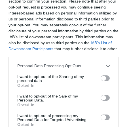
section to confirm your selection. Please note that after your
opt-out request is processed you may continue seeing
interest-based ads based on personal information utilized by
Ροή ειδήσεων
Δημοφιλή
us or personal information disclosed to third parties prior to
your opt-out. You may separately opt-out of the further
disclosure of your personal information by third parties on the
05:05
IAB’s list of downstream participants. This information may
Ούτε ξύδι ούτε μαγειρική σόδα: Το προϊόν του μπάνιου
also be disclosed by us to third parties on the
IAB’s List of
που θα σας βοηθήσει να διώξετε τα μυρμήγκια
Downstream Participants
that may further disclose it to other
third parties.
04:43
Ο αέρας στα σακουλάκια με τα τσιπς δεν είναι αέρας
Personal Data Processing Opt Outs
03:17
I want to opt-out of the Sharing of my
personal data.
Οι ειδικοί συμφωνούν: «Ο καλύτερος τρόπος για να
Opted In
κρατήσετε τους αρουραίους μακριά από τον κήπο σας
είναι αυτά τα τρία φυτά»
I want to opt-out of the Sale of my
Personal Data.
Opted In
02:09
Αδύναμα χέρια και θολή όραση: Πώς η τεχνολογία μπορεί
I want to opt-out of processing my
να επηρεάσει τη φυσική κατάσταση
Personal Data for Targeted Advertising.
Opted In