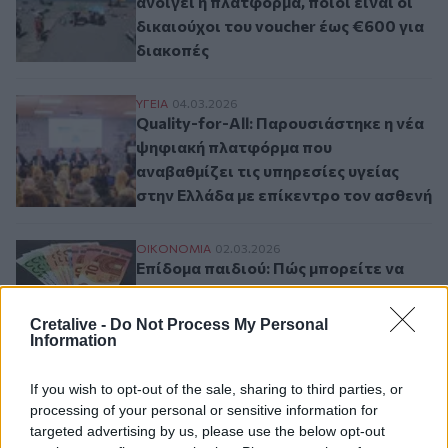
ανοίγει η πλατφόρμα, ποιοι είναι οι
δικαιούχοι του voucher έως €600 για
διακοπές
Quality-for-All: Παρουσιάστηκε η νέα ψη
ΥΓΕΙΑ
04.03.2026
Quality-for-All: Παρουσιάστηκε η νέα
ψηφιακή πλατφόρμα που
αναβαθμίζει τις υπηρεσίες υγείας
στην Ελλάδα με επίκεντρο τον ασθενή
Επίδομα παιδιού: Πώς μπορείτε να υποβά
ΟΙΚΟΝΟΜΙΑ
02.03.2026
Επίδομα παιδιού: Πώς μπορείτε να
υποβάλετε αίτηση
Cretalive -
Do Not Process My Personal
Information
Σελιδοποίηση
Current page
1
Προηγούμενη σελίδα
Next page
If you wish to opt-out of the sale, sharing to third parties, or
processing of your personal or sensitive information for
targeted advertising by us, please use the below opt-out