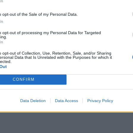
In
o opt-out of the Sale of my Personal Data.
In
to opt-out of processing my Personal Data for Targeted
ing.
ουν καμία εμπλοκή στην αναρσία Wagner" λέει η αμερικανίδ
23
In
 έχουν καμία εμπλοκή στην αναρσία Wagner" λέ
δα πρεσβευτής στη Μόσχα
o opt-out of Collection, Use, Retention, Sale, and/or Sharing
ersonal Data that Is Unrelated with the Purposes for which it
lected.
Out
CONFIRM
αύνεται μέλος του προσωπικού της ρωσικής πρεσβείας
3
Data Deletion
Data Access
Privacy Policy
πελαύνεται μέλος του προσωπικού της ρωσικ