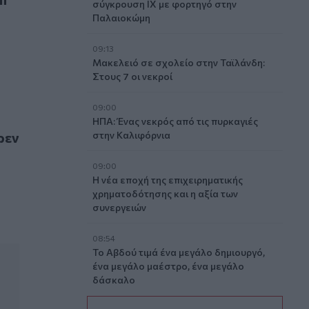
σύγκρουση ΙΧ με φορτηγό στην
Παλαιοκώμη
09:13
Μακελειό σε σχολείο στην Ταϊλάνδη:
Στους 7 οι νεκροί
09:00
ΗΠΑ: Ένας νεκρός από τις πυρκαγιές
ενο πρεσβευτή στο ΗΒ
ρεν
στην Καλιφόρνια
09:00
Η νέα εποχή της επιχειρηματικής
χρηματοδότησης και η αξία των
συνεργειών
08:54
Το Αβδού τιμά ένα μεγάλο δημιουργό,
ένα μεγάλο μαέστρο, ένα μεγάλο
δάσκαλο