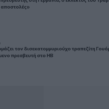
ς αποστολές»
ει τον δισεκατομμυριούχο τραπεζίτη Γουόρεν Στίβενς επόμ
4
μάζει τον δισεκατομμυριούχο τραπεζίτη Γουό
μενο πρεσβευτή στο ΗΒ