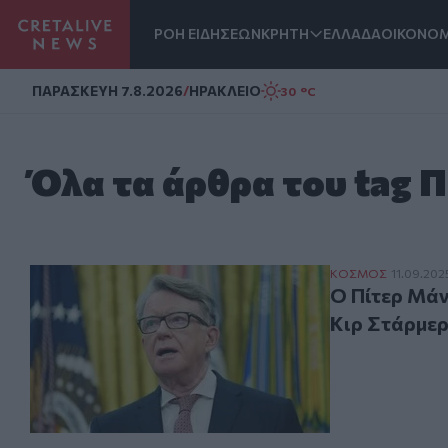
ΡΟΗ ΕΙΔΗΣΕΩΝ
ΚΡΗΤΗ
ΕΛΛΑΔΑ
ΟΙΚΟΝΟΜ
Homepage
ΠΑΡΑΣΚΕΥΗ 7.8.2026
/
ΗΡΑΚΛΕΙΟ
30 °C
Όλα τα άρθρα του tag 
Ο Πίτερ Μάντελ
ΚΟΣΜΟΣ
11.09.202
Ο Πίτερ Μάν
Κιρ Στάρμε