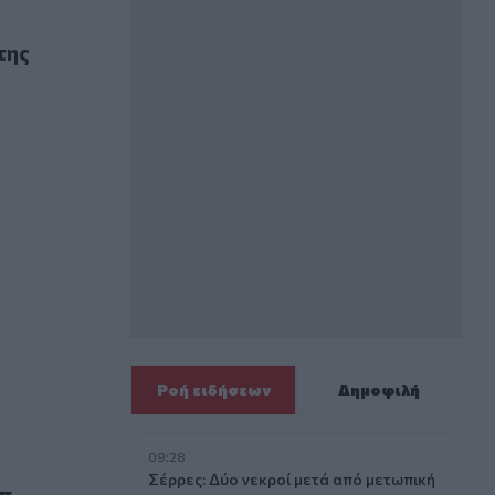
 Ουάσινγκτον
της
ε ερώτηση δημοσιογράφου για τον Έπσταϊν
Ροή ειδήσεων
Δημοφιλή
09:28
αποστολές»
Σέρρες: Δύο νεκροί μετά από μετωπική
μπ