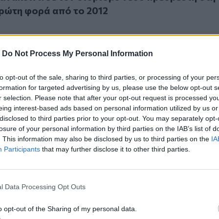
πρώτη φορά από το 2012
-
Do Not Process My Personal Information
to opt-out of the sale, sharing to third parties, or processing of your per
σβευτής στον ΟΗΕ: Εγκλήματα πολέμου οι επιθέσεις της Χαμ
3
formation for targeted advertising by us, please use the below opt-out s
πρεσβευτής στον ΟΗΕ: Εγκλήματα πολέμου οι
r selection. Please note that after your opt-out request is processed y
ης Χαμάς
eing interest-based ads based on personal information utilized by us or
disclosed to third parties prior to your opt-out. You may separately opt-
losure of your personal information by third parties on the IAB’s list of
. This information may also be disclosed by us to third parties on the
IA
Participants
that may further disclose it to other third parties.
ία αποσύρει τον πρεσβευτή και τα στρατεύματά της από το
23
l Data Processing Opt Outs
αλλία αποσύρει τον πρεσβευτή και τα
 της από τον Νίγηρα
o opt-out of the Sharing of my personal data.