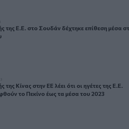
ς Ε.Ε. στο Σουδάν δέχτηκε επίθεση μέσα στην κατοικία του
3
ς της Ε.Ε. στο Σουδάν δέχτηκε επίθεση μέσα σ
υ
ς Κίνας στην ΕΕ λέει ότι οι ηγέτες της Ε.Ε. ίσως επισκεφθού
23
 της Κίνας στην ΕΕ λέει ότι οι ηγέτες της Ε.Ε.
φθούν το Πεκίνο έως τα μέσα του 2023