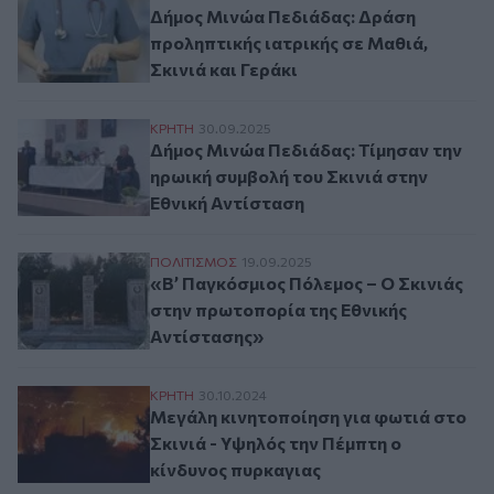
Δήμος Μινώα Πεδιάδας: Δράση
προληπτικής ιατρικής σε Μαθιά,
Σκινιά και Γεράκι
Δήμος Μινώα Πεδιάδας: Τίμησαν την ηρωικ
ΚΡΗΤΗ
30.09.2025
Δήμος Μινώα Πεδιάδας: Τίμησαν την
ηρωική συμβολή του Σκινιά στην
Εθνική Αντίσταση
«Β’ Παγκόσμιος Πόλεμος – Ο Σκινιάς στη
ΠΟΛΙΤΙΣΜΟΣ
19.09.2025
«Β’ Παγκόσμιος Πόλεμος – Ο Σκινιάς
στην πρωτοπορία της Εθνικής
Αντίστασης»
Μεγάλη κινητοποίηση για φωτιά στο Σκινι
ΚΡΗΤΗ
30.10.2024
Μεγάλη κινητοποίηση για φωτιά στο
Σκινιά - Υψηλός την Πέμπτη ο
κίνδυνος πυρκαγιας