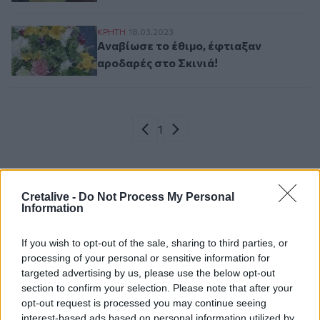
Αναβίωσε το έθιμο, έφτιαξαν αροδαρές στ
ΚΡΗΤΗ
18.03.2023
Αναβίωσε το έθιμο, έφτιαξαν
αροδαρές στο Σκινιά!
Σελιδοποίηση
Current page
1
Προηγούμενη σελίδα
Next page
Cretalive -
Do Not Process My Personal
Information
Ροή ειδήσεων
Δημοφιλή
If you wish to opt-out of the sale, sharing to third parties, or
processing of your personal or sensitive information for
05:52
ΕΝΦΙΑ: Τα λάθη στις μεταβιβάσεις που φέρνουν
targeted advertising by us, please use the below opt-out
τσουχτερά πρόστιμα έως 1.000 ευρώ
section to confirm your selection. Please note that after your
opt-out request is processed you may continue seeing
interest-based ads based on personal information utilized by
04:41