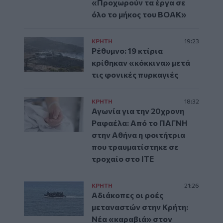
«Προχωρούν τα έργα σε
όλο το μήκος του ΒΟΑΚ»
ΚΡΗΤΗ
19:23
Ρέθυμνο: 19 κτίρια
κρίθηκαν «κόκκινα» μετά
τις φονικές πυρκαγιές
ΚΡΗΤΗ
18:32
Αγωνία για την 20χρονη
Ραφαέλα: Από το ΠΑΓΝΗ
στην Αθήνα η φοιτήτρια
που τραυματίστηκε σε
τροχαίο στο ΙΤΕ
ΚΡΗΤΗ
21:26
Αδιάκοπες οι ροές
μεταναστών στην Κρήτη:
Νέα «καραβιά» στον