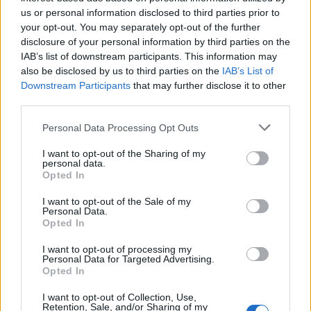
us or personal information disclosed to third parties prior to
Τα φρούτα που επιλέγουν 4 ενδοκρινολόγοι για καλύτερο
έλεγχο του σακχάρου
your opt-out. You may separately opt-out of the further
disclosure of your personal information by third parties on the
IAB’s list of downstream participants. This information may
03:34
also be disclosed by us to third parties on the
IAB’s List of
Το απολαυστικό βίντεο της Νατάσας Θεοδωρίδου με τη
Downstream Participants
that may further disclose it to other
μητέρα της
third parties.
02:51
Personal Data Processing Opt Outs
Ο έρωτας θα πρωταγωνιστήσει στη ζωή αυτών των
ζωδίων τον Αύγουστο
I want to opt-out of the Sharing of my
personal data.
Opted In
01:42
Καύσωνας στο γραφείο: Πόσο μπορεί να χαλαρώσει το
I want to opt-out of the Sale of my
dress code
Personal Data.
Opted In
00:31
Παιδιά στην πισίνα: 6 απαράβατοι κανόνες για την
I want to opt-out of processing my
Personal Data for Targeted Advertising.
πρόληψη του πνιγμού
Opted In
00:00
I want to opt-out of Collection, Use,
Retention, Sale, and/or Sharing of my
Ανατριχιαστικό βίντεο από τον σεισμό στην Ιαπωνία: