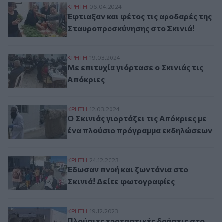
Έφτιαξαν και φέτος τις αροδαρές της Στ
ΚΡΗΤΗ
06.04.2024
Έφτιαξαν και φέτος τις αροδαρές της
Σταυροπροσκύνησης στο Σκινιά!
Με επιτυχία γιόρτασε ο Σκινιάς τις Απόκρ
ΚΡΗΤΗ
19.03.2024
Με επιτυχία γιόρτασε ο Σκινιάς τις
Απόκριες
Ο Σκινιάς γιορτάζει τις Απόκριες με έν
ΚΡΗΤΗ
12.03.2024
Ο Σκινιάς γιορτάζει τις Απόκριες με
ένα πλούσιο πρόγραμμα εκδηλώσεων
Έδωσαν πνοή και ζωντάνια στο Σκινιά! Δε
ΚΡΗΤΗ
24.12.2023
Έδωσαν πνοή και ζωντάνια στο
Σκινιά! Δείτε φωτογραφίες
Πλούσιες εορταστικές δράσεις στο Πνευμ
ΚΡΗΤΗ
19.12.2023
Πλούσιες εορταστικές δράσεις στο