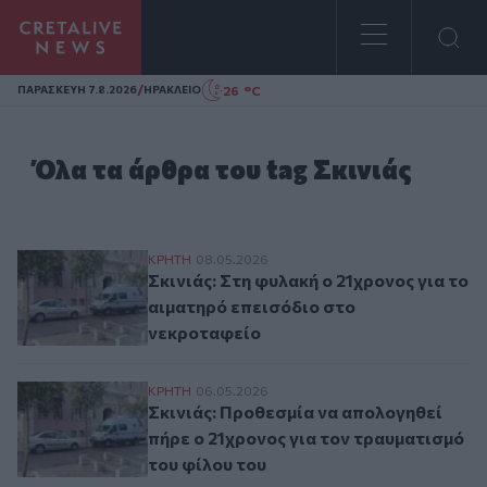
Homepage
/
26 °C
ΠΑΡΑΣΚΕΥΗ 7.8.2026
ΗΡΑΚΛΕΙΟ
Όλα τα άρθρα του tag Σκινιάς
Σκινιάς: Στη φυλακή ο 21χρονος για το α
ΚΡΗΤΗ
08.05.2026
Σκινιάς: Στη φυλακή ο 21χρονος για το
αιματηρό επεισόδιο στο
νεκροταφείο
Σκινιάς: Προθεσμία να απολογηθεί πήρε ο
ΚΡΗΤΗ
06.05.2026
Σκινιάς: Προθεσμία να απολογηθεί
πήρε ο 21χρονος για τον τραυματισμό
του φίλου του