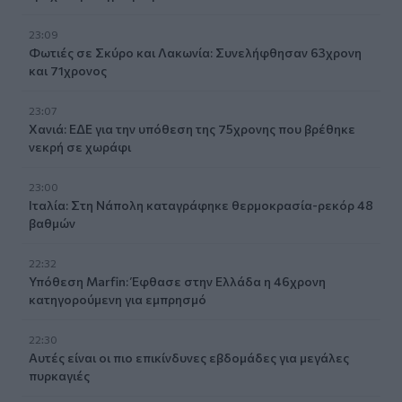
23:09
Φωτιές σε Σκύρο και Λακωνία: Συνελήφθησαν 63χρονη
και 71χρονος
23:07
Χανιά: ΕΔΕ για την υπόθεση της 75χρονης που βρέθηκε
νεκρή σε χωράφι
23:00
Ιταλία: Στη Νάπολη καταγράφηκε θερμοκρασία-ρεκόρ 48
βαθμών
22:32
Υπόθεση Marfin: Έφθασε στην Ελλάδα η 46χρονη
κατηγορούμενη για εμπρησμό
22:30
Αυτές είναι οι πιο επικίνδυνες εβδομάδες για μεγάλες
πυρκαγιές