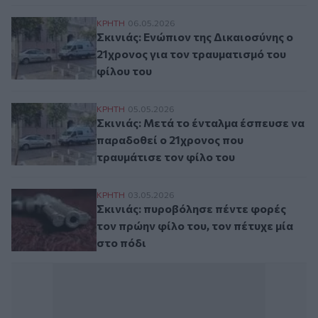
Σκινιάς: Ενώπιον της Δικαιοσύνης ο 21χρο
ΚΡΗΤΗ
06.05.2026
Σκινιάς: Ενώπιον της Δικαιοσύνης ο
21χρονος για τον τραυματισμό του
φίλου του
Σκινιάς: Μετά το ένταλμα έσπευσε να παρ
ΚΡΗΤΗ
05.05.2026
Σκινιάς: Μετά το ένταλμα έσπευσε να
παραδοθεί ο 21χρονος που
τραυμάτισε τον φίλο του
Σκινιάς: πυροβόλησε πέντε φορές τον πρώη
ΚΡΗΤΗ
03.05.2026
Σκινιάς: πυροβόλησε πέντε φορές
τον πρώην φίλο του, τον πέτυχε μία
στο πόδι