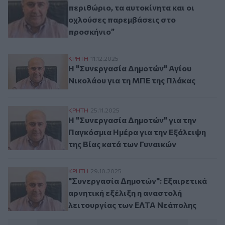
περιθώριο, τα αυτοκίνητα και οι
οχλούσες παρεμβάσεις στο
προσκήνιο”
Η "Συνεργασία Δημοτών" Αγίου Νικολάου
ΚΡΗΤΗ
11.12.2025
Η "Συνεργασία Δημοτών" Αγίου
Νικολάου για τη ΜΠΕ της Πλάκας
Η "Συνεργασία Δημοτών" για την Παγκόσμι
ΚΡΗΤΗ
25.11.2025
Η "Συνεργασία Δημοτών" για την
Παγκόσμια Ημέρα για την Εξάλειψη
της Βίας κατά των Γυναικών
"Συνεργασία Δημοτών": Εξαιρετικά αρνητ
ΚΡΗΤΗ
29.10.2025
"Συνεργασία Δημοτών": Εξαιρετικά
αρνητική εξέλιξη η αναστολή
λειτουργίας των ΕΛΤΑ Νεάπολης