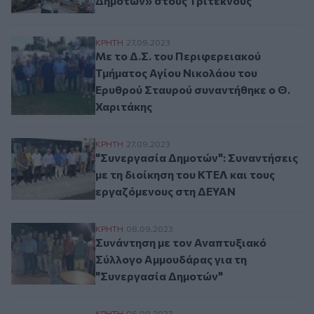
Δημοτών» στους Τρίτεκνους
Με το Δ.Σ. του Περιφερειακού Τμήματος 
ΚΡΗΤΗ
27.09.2023
Με το Δ.Σ. του Περιφερειακού
Τμήματος Αγίου Νικολάου του
Ερυθρού Σταυρού συναντήθηκε ο Θ.
Χαριτάκης
"Συνεργασία Δημοτών": Συναντήσεις με τ
ΚΡΗΤΗ
27.09.2023
"Συνεργασία Δημοτών": Συναντήσεις
με τη διοίκηση του ΚΤΕΛ και τους
εργαζόμενους στη ΔΕΥΑΝ
Συνάντηση με τον Αναπτυξιακό Σύλλογο 
ΚΡΗΤΗ
08.09.2023
Συνάντηση με τον Αναπτυξιακό
Σύλλογο Αμμουδάρας για τη
"Συνεργασία Δημοτών"
ΚΡΗΤΗ
06.09.2023