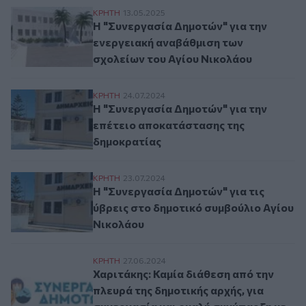
Η "Συνεργασία Δημοτών" για την ενεργει
ΚΡΗΤΗ
13.05.2025
Η "Συνεργασία Δημοτών" για την
ενεργειακή αναβάθμιση των
σχολείων του Αγίου Νικολάου
H "Συνεργασία Δημοτών" για την επέτειο
ΚΡΗΤΗ
24.07.2024
H "Συνεργασία Δημοτών" για την
επέτειο αποκατάστασης της
δημοκρατίας
H "Συνεργασία Δημοτών" για τις ύβρεις 
ΚΡΗΤΗ
23.07.2024
H "Συνεργασία Δημοτών" για τις
ύβρεις στο δημοτικό συμβούλιο Αγίου
Νικολάου
Χαριτάκης: Καμία διάθεση από την πλευρά
ΚΡΗΤΗ
27.06.2024
Χαριτάκης: Καμία διάθεση από την
πλευρά της δημοτικής αρχής, για