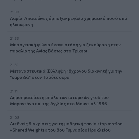
21:39
Λαμία: Απατεώνες άρπαξαν μεγάλο χρηματικό ποσό από
ηλικιωμένη
21:33
Μεσογειακή φώκια έκανε στάση για ξεκούραση στην
παραλία της Αγίας Βάσως στο Τρίκερι
21:31
Μεταναστευτικό: Σύλληψη 18χρονου διακινητή για την
"καραβιά" στον Τσούτσουρα
21:11
Δημοπρατείται η μπάλα των ιστορικών γκολ του
Μαραντόνα επί της Αγγλίας στο Μουντιάλ 1986
21:08
Διεθνείς διακρίσεις για τη μαθητική ταινία stop motion
«Shared Weights» του 8ου Γυμνασίου Ηρακλείου