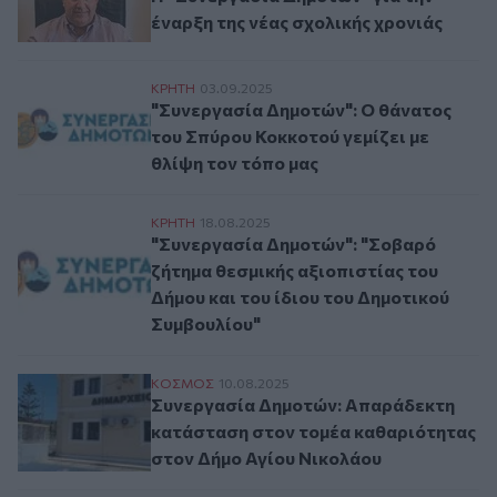
έναρξη της νέας σχολικής χρονιάς
"Συνεργασία Δημοτών": Ο θάνατος του Σπύ
ΚΡΗΤΗ
03.09.2025
"Συνεργασία Δημοτών": Ο θάνατος
του Σπύρου Κοκκοτού γεμίζει με
θλίψη τον τόπο μας
"Συνεργασία Δημοτών": "Σοβαρό ζήτημα θε
ΚΡΗΤΗ
18.08.2025
"Συνεργασία Δημοτών": "Σοβαρό
ζήτημα θεσμικής αξιοπιστίας του
Δήμου και του ίδιου του Δημοτικού
Συμβουλίου"
Συνεργασία Δημοτών: Απαράδεκτη κατάστ
ΚΟΣΜΟΣ
10.08.2025
Συνεργασία Δημοτών: Απαράδεκτη
κατάσταση στον τομέα καθαριότητας
στον Δήμο Αγίου Νικολάου