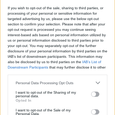
If you wish to opt-out of the sale, sharing to third parties, or
Ροή ειδήσεων
Δημοφιλή
processing of your personal or sensitive information for
targeted advertising by us, please use the below opt-out
section to confirm your selection. Please note that after your
23:55
opt-out request is processed you may continue seeing
Υπό έλεγχο η φωτιά σε ισόγειο κατάστημα στο Παλαιό
interest-based ads based on personal information utilized by
Φάληρο - Εκκενώθηκε προληπτικά πολυκατοικία
us or personal information disclosed to third parties prior to
your opt-out. You may separately opt-out of the further
23:38
disclosure of your personal information by third parties on the
Ενές Καντέρ: Ο Τούρκος πρώην σέντερ δηλώνει
IAB’s list of downstream participants. This information may
υποψήφιος να παίξει στο... WNBA
also be disclosed by us to third parties on the
IAB’s List of
Downstream Participants
that may further disclose it to other
23:31
third parties.
Στενά του Ορμούζ: Οι ΗΠΑ «βλέπουν» σύντομα
συμφωνία - «Υπάρχει πρόοδος μεταξύ Ιράν και Ομάν»
Personal Data Processing Opt Outs
I want to opt-out of the Sharing of my
23:27
personal data.
Σοκαριστικά στοιχεία άφησε πίσω της η μέγα-πυρκαγιά
Opted In
στην Αττικοβοιωτία
I want to opt-out of the Sale of my
Personal Data.