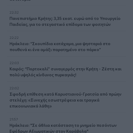
22:32
Πανεπιστήμιο Κρήτης: 3,35 εκατ. ευρώ από το Υπουργείο
Παιδείας, για το στεγαστικό επίδομα των φοιτητών
22:22
Ηράκλειο: “Σκουπίδια κατάχαμα, μια ψησταριά στο
πουθενά κι ένα αμάξι παρατημένο στο πάρκο”
22:03
Καιρός: “Πορτοκαλί” συναγερμός στην Κρήτη - Ζέστη και
πολύ υψηλός κίνδυνος πυρκαγιάς!
22:02
Σφοδρή επίθεση κατά Καρυστιανού-Γρατσία από πρώην
στελέχη: «Συνεχής εσωστρέφεια και τραγικά
επικοινωνιακά λάθη»
21:57
Ηράκλειο: "Σε άθλια κατάσταση το μνημείο πεσόντων
Εφέδρων Αξιωματικών στον Καράβολα"