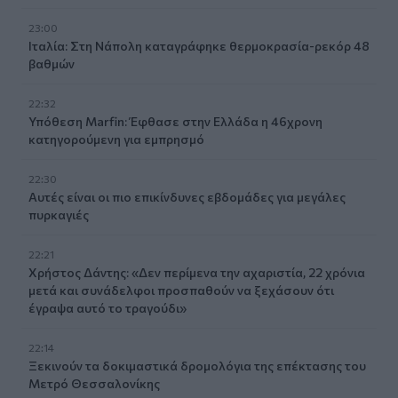
23:00
Ιταλία: Στη Νάπολη καταγράφηκε θερμοκρασία-ρεκόρ 48
βαθμών
22:32
Υπόθεση Marfin: Έφθασε στην Ελλάδα η 46χρονη
κατηγορούμενη για εμπρησμό
22:30
Αυτές είναι οι πιο επικίνδυνες εβδομάδες για μεγάλες
πυρκαγιές
22:21
Χρήστος Δάντης: «Δεν περίμενα την αχαριστία, 22 χρόνια
μετά και συνάδελφοι προσπαθούν να ξεχάσουν ότι
έγραψα αυτό το τραγούδι»
22:14
Ξεκινούν τα δοκιμαστικά δρομολόγια της επέκτασης του
Μετρό Θεσσαλονίκης