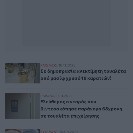
Σε δημοπρασία ανεκτίμητη τουαλέτα από 
ΚΟΣΜΟΣ
18.11.2025
Σε δημοπρασία ανεκτίμητη τουαλέτα
από μασίφ χρυσό 18 καρατιών!
Ελεύθερος ο νεαρός που βιντεοσκόπησε 
ΕΛΛAΔΑ
13.11.2025
Ελεύθερος ο νεαρός που
βιντεοσκόπησε παράνομα 68χρονη
σε τουαλέτα επιχείρησης
Σαύρα αναδύθηκε από λεκάνη τουαλέτας!
ΚΟΣΜΟΣ
06.08.2025