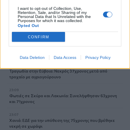
Χαλκίδας
I want to opt-out of Collection, Use,
Retention, Sale, and/or Sharing of my
23:32
Personal Data that Is Unrelated with the
Purposes for which it was collected.
Οι «μαύρες χήρες» της Ρωσίας: Παντρεύονται
Opted Out
νεοσύλλεκτους πριν μεταβούν στο μέτωπο για να
εισπράξουν τις «παχυλές» αποζημιώσεις
CONFIRM
23:25
Ρόδος: Έσπασε ο κάβος και τραυμάτισε ναυτικό
Data Deletion
Data Access
Privacy Policy
23:19
Τραγωδία στην Εύβοια: Νεκρός 37χρονος μετά από
τροχαίο με αγριογούρουνο
23:09
Φωτιές σε Σκύρο και Λακωνία: Συνελήφθησαν 63χρονη
και 71χρονος
23:07
Χανιά: ΕΔΕ για την υπόθεση της 75χρονης που βρέθηκε
νεκρή σε χωράφι