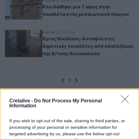
Κλειδώθηκε για 7 ώρες στην τουαλέτα εν
ΚΟΣΜΟΣ
03.03.2024
Κλειδώθηκε για 7 ώρες στην
τουαλέτα ενός μεσαιωνικού πύργου
Άγιος Νικόλαος: Αυτοψία στις δημοτικές
ΚΡΗΤΗ
26.01.2024
Άγιος Νικόλαος: Αυτοψία στις
δημοτικές τουαλέτες από υπαλλήλους
της Δ/νσης Κατασκευών
Σελιδοποίηση
Current page
1
Προηγούμενη σελίδα
Next page
Cretalive -
Do Not Process My Personal
Information
Ροή ειδήσεων
Δημοφιλή
If you wish to opt-out of the sale, sharing to third parties, or
processing of your personal or sensitive information for
targeted advertising by us, please use the below opt-out
02:51