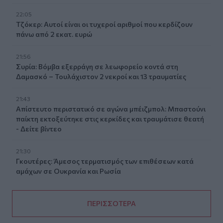
22:05
Τζόκερ: Αυτοί είναι οι τυχεροί αριθμοί που κερδίζουν
πάνω από 2 εκατ. ευρώ
21:56
Συρία: Βόμβα εξερράγη σε λεωφορείο κοντά στη
Δαμασκό – Τουλάχιστον 2 νεκροί και 13 τραυματίες
21:43
Απίστευτο περιστατικό σε αγώνα μπέιζμπολ: Μπαστούνι
παίκτη εκτοξεύτηκε στις κερκίδες και τραυμάτισε θεατή
- Δείτε βίντεο
21:30
Γκουτέρες: Άμεσος τερματισμός των επιθέσεων κατά
αμάχων σε Ουκρανία και Ρωσία
ΠΕΡΙΣΣΟΤΕΡΑ