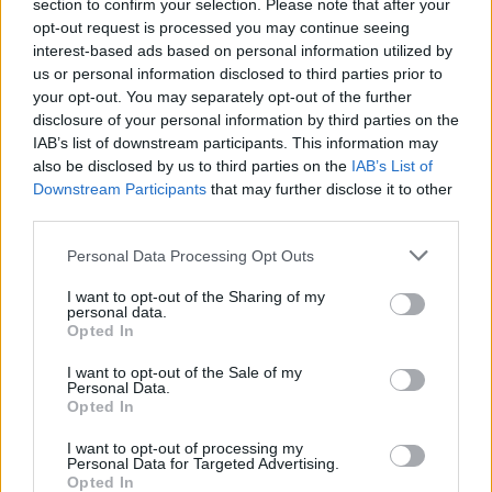
section to confirm your selection. Please note that after your
Ο έρωτας θα πρωταγωνιστήσει στη ζωή αυτών των
opt-out request is processed you may continue seeing
ζωδίων τον Αύγουστο
interest-based ads based on personal information utilized by
us or personal information disclosed to third parties prior to
01:42
your opt-out. You may separately opt-out of the further
Καύσωνας στο γραφείο: Πόσο μπορεί να χαλαρώσει το
disclosure of your personal information by third parties on the
dress code
IAB’s list of downstream participants. This information may
also be disclosed by us to third parties on the
IAB’s List of
00:31
Downstream Participants
that may further disclose it to other
Παιδιά στην πισίνα: 6 απαράβατοι κανόνες για την
third parties.
πρόληψη του πνιγμού
Personal Data Processing Opt Outs
00:00
Ανατριχιαστικό βίντεο από τον σεισμό στην Ιαπωνία:
I want to opt-out of the Sharing of my
personal data.
Γιατροί προστατεύουν με τα σώματά τους ασθενή την
Opted In
ώρα του χειρουργείου
I want to opt-out of the Sale of my
23:54
Personal Data.
Opted In
Τραμπ: Ο πόλεμος με το Ιράν "θα τελειώσει σύντομα"
I want to opt-out of processing my
23:43
Personal Data for Targeted Advertising.
30χρονη έπεσε στη θάλασσα από την γέφυρα της
Opted In