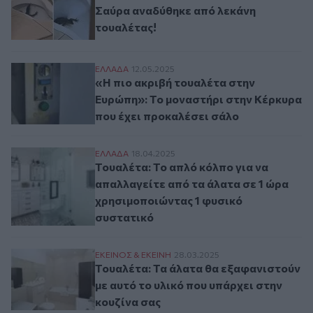
Σαύρα αναδύθηκε από λεκάνη
τουαλέτας!
«Η πιο ακριβή τουαλέτα στην Ευρώπη»: Τ
ΕΛΛAΔΑ
12.05.2025
«Η πιο ακριβή τουαλέτα στην
Ευρώπη»: Το μοναστήρι στην Κέρκυρα
που έχει προκαλέσει σάλο
Τουαλέτα: Το απλό κόλπο για να απαλλαγε
ΕΛΛAΔΑ
18.04.2025
Τουαλέτα: Το απλό κόλπο για να
απαλλαγείτε από τα άλατα σε 1 ώρα
χρησιμοποιώντας 1 φυσικό
συστατικό
Τουαλέτα: Τα άλατα θα εξαφανιστούν με α
ΕΚΕΙΝΟΣ & ΕΚΕΙΝΗ
28.03.2025
Τουαλέτα: Τα άλατα θα εξαφανιστούν
με αυτό το υλικό που υπάρχει στην
κουζίνα σας