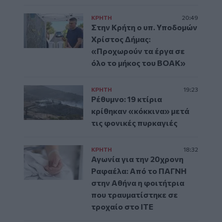
ΚΡΗΤΗ
20:49
Στην Κρήτη ο υπ. Υποδομών
Χρίστος Δήμας:
«Προχωρούν τα έργα σε
όλο το μήκος του ΒΟΑΚ»
ΚΡΗΤΗ
19:23
Ρέθυμνο: 19 κτίρια
κρίθηκαν «κόκκινα» μετά
τις φονικές πυρκαγιές
ΚΡΗΤΗ
18:32
Αγωνία για την 20χρονη
Ραφαέλα: Από το ΠΑΓΝΗ
στην Αθήνα η φοιτήτρια
που τραυματίστηκε σε
τροχαίο στο ΙΤΕ