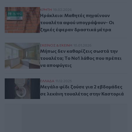
Ηράκλειο: Μαθητές πηγαίνουν τουαλέτα 
ΚΡΗΤΗ
19.02.2026
Ηράκλειο: Μαθητές πηγαίνουν
τουαλέτα αφού υπογράψουν- Οι
ζημιές έφεραν δραστικά μέτρα
Μήπως δεν καθαρίζεις σωστά την τουαλέτ
ΕΚΕΙΝΟΣ & ΕΚΕΙΝΗ
10.01.2026
Μήπως δεν καθαρίζεις σωστά την
τουαλέτα; Το Νο1 λάθος που πρέπει
να αποφύγεις
Μεγάλο φίδι ζούσε για 2 εβδομάδες σε λ
ΕΛΛAΔΑ
11.12.2025
Μεγάλο φίδι ζούσε για 2 εβδομάδες
σε λεκάνη τουαλέτας στην Καστοριά