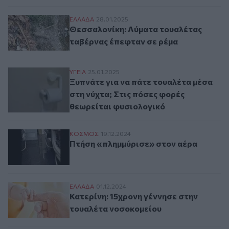
Θεσσαλονίκη: Λύματα τουαλέτας ταβέρνα
ΕΛΛAΔΑ
28.01.2025
Θεσσαλονίκη: Λύματα τουαλέτας
ταβέρνας έπεφταν σε ρέμα
Ξυπνάτε για να πάτε τουαλέτα μέσα στη ν
ΥΓΕΙΑ
25.01.2025
Ξυπνάτε για να πάτε τουαλέτα μέσα
στη νύχτα; Στις πόσες φορές
θεωρείται φυσιολογικό
Πτήση «πλημμύρισε» στον αέρα
ΚΟΣΜΟΣ
19.12.2024
Πτήση «πλημμύρισε» στον αέρα
Κατερίνη: 15χρονη γέννησε στην τουαλέτ
ΕΛΛAΔΑ
01.12.2024
Κατερίνη: 15χρονη γέννησε στην
τουαλέτα νοσοκομείου