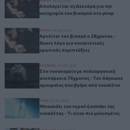
Απολογείται τη Δευτέρα για την κατηγορί
ΚΡΗΤΗ
10.05.2024
Απολογείται τη Δευτέρα για την
κατηγορία του βιασμού στο μπαρ
Αρνείται τον βιασμό ο 28χρονος - Έκανε λ
ΚΡΗΤΗ
09.05.2024
Αρνείται τον βιασμό ο 28χρονος -
Έκανε λόγο για συναινετικές
ερωτικές περιπτύξεις
Στο νοσοκομείο με πολυοργανική ανεπάρ
ΚΟΣΜΟΣ
06.04.2024
Στο νοσοκομείο με πολυοργανική
ανεπάρκεια 76χρονος - Τον δάγκωσε
αρουραίος που βγήκε από τουαλέτα
Μπουκάλι του νερού ή καπάκι της τουαλέτα
ΥΓΕΙΑ
05.03.2024
Μπουκάλι του νερού ή καπάκι της
τουαλέτας - Τι είναι πιο μολυσμένο;