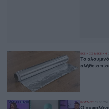
Το αλουμινόχαρτ
ΕΚΕΙΝΟΣ & ΕΚΕΙΝΗ
Το αλουμινό
αλήθεια πίσω
Ο ουφολόγος ήτα
ΚΟΣΜΟΣ
15.05.202
Ο ουφολόγος