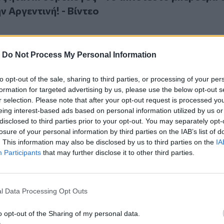
ν Αργεντινή! - Βίντεο
-
Do Not Process My Personal Information
to opt-out of the sale, sharing to third parties, or processing of your per
αση γάμου σε αγώνα μπέιζμπολ: Έγινε viral για τους λάθος λό
26
formation for targeted advertising by us, please use the below opt-out s
πρόταση γάμου σε αγώνα μπέιζμπολ: Έγινε viral 
r selection. Please note that after your opt-out request is processed y
λόγους - Δείτε βίντεο
eing interest-based ads based on personal information utilized by us or
disclosed to third parties prior to your opt-out. You may separately opt-
losure of your personal information by third parties on the IAB’s list of
. This information may also be disclosed by us to third parties on the
IA
Participants
that may further disclose it to other third parties.
ους στη φιέστα του ΟΦΗ!
4.2026
l Data Processing Opt Outs
ά Νους στη φιέστα του ΟΦΗ!
o opt-out of the Sharing of my personal data.