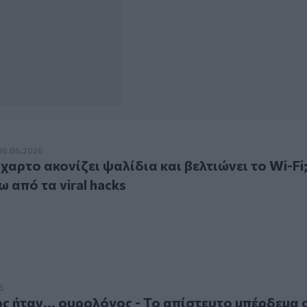
ο ακονίζει ψαλίδια και βελτιώνει το Wi-Fi; Η αλήθεια πίσω απ
06.06.2026
χαρτο ακονίζει ψαλίδια και βελτιώνει το Wi-Fi;
 από τα viral hacks
ν... ουρολόγος - Το απίστευτο μπέρδεμα σε εκπομπή στην Α
6
 ήταν... ουρολόγος - Το απίστευτο μπέρδεμα 