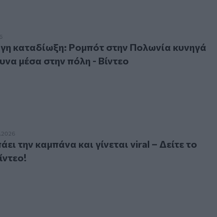
 καταδίωξη: Ρομπότ στην Πολωνία κυνηγά αγριογούρουνα μέ
6
ργη καταδίωξη: Ρομπότ στην Πολωνία κυνηγά
να μέσα στην πόλη - Βίντεο
την καμπάνα και γίνεται viral – Δείτε το απίστευτο βίντεο!
.2026
ει την καμπάνα και γίνεται viral – Δείτε το
ίντεο!