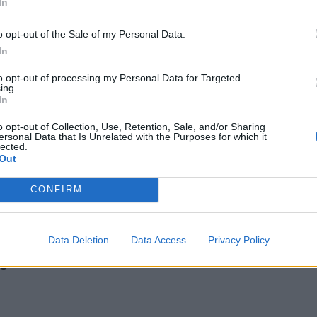
In
o opt-out of the Sale of my Personal Data.
In
to opt-out of processing my Personal Data for Targeted
ing.
ύρεμα που έκανε τον Εσθονό πολιτικό, Ρέιν Έπλερ viral στα s
26
In
ό κούρεμα που έκανε τον Εσθονό πολιτικό, Ρέι
στα social media
o opt-out of Collection, Use, Retention, Sale, and/or Sharing
ersonal Data that Is Unrelated with the Purposes for which it
lected.
Out
CONFIRM
ύρκος αξιωματούχος για το… «μεγαλοπρεπές» μουστάκι του
26
Data Deletion
Data Access
Privacy Policy
 Τούρκος αξιωματούχος για το… «μεγαλοπρεπές
ου