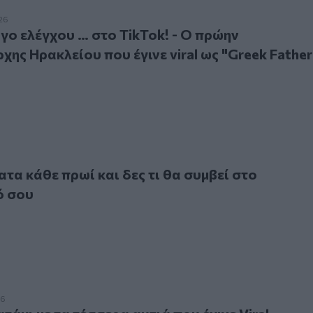
λέγχου … στο TikTok! - Ο πρώην Αερολιμενάρχης Ηρακλείου π
26
γο ελέγχου … στο TikTok! - Ο πρώην
χης Ηρακλείου που έγινε viral ως "Greek Father
κάθε πρωί και δες τι θα συμβεί στο μεταβολισμό σου
ατα κάθε πρωί και δες τι θα συμβεί στο
ό σου
ι με τα τέσσερα αυτιά που έγινε Viral
26