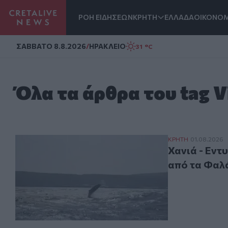
ΡΟΗ ΕΙΔΗΣΕΩΝ
ΚΡΗΤΗ
ΕΛΛΑΔΑ
ΟΙΚΟΝΟΜ
Homepage
ΣAΒΒΑΤΟ 8.8.2026
/
ΗΡΑΚΛΕΙΟ
31 °C
Όλα τα άρθρα του tag V
Χανιά - Εντυπω
ΚΡΗΤΗ
01.08.2026
Χανιά - Εντ
από τα Φαλ