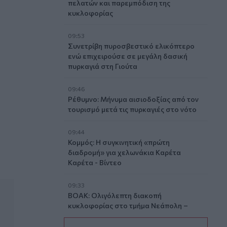
πελατών και παρεμπόδιση της
κυκλοφορίας
09:53
Συνετρίβη πυροσβεστικό ελικόπτερο
ενώ επιχειρούσε σε μεγάλη δασική
πυρκαγιά στη Γιούτα
09:46
Ρέθυμνο: Μήνυμα αισιοδοξίας από τον
τουρισμό μετά τις πυρκαγιές στο νότο
09:44
Κομμός: Η συγκινητική «πρώτη
διαδρομή» για χελωνάκια Καρέτα
Καρέτα - Βίντεο
09:33
ΒΟΑΚ: Ολιγόλεπτη διακοπή
κυκλοφορίας στο τμήμα Νεάπολη –
Άγιος Νικόλαος λόγω ανατίναξης