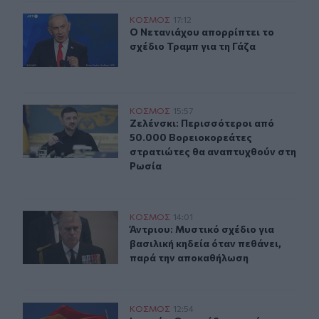
Ο Νετανιάχου απορρίπτει το σχέδιο Τραμπ για τη Γάζα
ΚΟΣΜΟΣ
17:12
Ο Νετανιάχου απορρίπτει το σχέδιο
Ο Νετανιάχου απορρίπτει το
σχέδιο Τραμπ για τη Γάζα
Ζελένσκι: Περισσότεροι από 50.000 Βορειοκορεάτες σ
ΚΟΣΜΟΣ
15:57
Ζελένσκι: Περισσότεροι από 50.00
Ζελένσκι: Περισσότεροι από
50.000 Βορειοκορεάτες
στρατιώτες θα αναπτυχθούν στη
Ρωσία
Άντριου: Μυστικό σχέδιο για βασιλική κηδεία όταν πεθ
ΚΟΣΜΟΣ
14:01
Άντριου: Μυστικό σχέδιο για βασιλ
Άντριου: Μυστικό σχέδιο για
βασιλική κηδεία όταν πεθάνει,
παρά την αποκαθήλωση
Ισπανία: Οι αρμόδιες αρχές έλεγξαν περίπου 200 αφίξει
ΚΟΣΜΟΣ
12:54