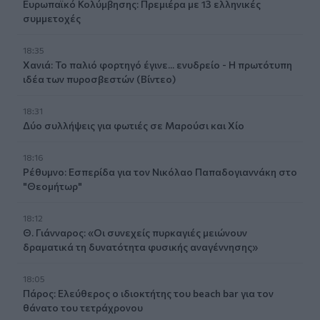
Ευρωπαϊκό Κολύμβησης: Πρεμιέρα με 13 ελληνικές
συμμετοχές
18:35
Χανιά: Το παλιό φορτηγό έγινε... ενυδρείο - Η πρωτότυπη
ιδέα των πυροσβεστών (Βίντεο)
18:31
Δύο συλλήψεις για φωτιές σε Μαρούσι και Χίο
18:16
Ρέθυμνο: Εσπερίδα για τον Νικόλαο Παπαδογιαννάκη στο
"Θεομήτωρ"
18:12
Θ. Γιάνναρος: «Οι συνεχείς πυρκαγιές μειώνουν
δραματικά τη δυνατότητα φυσικής αναγέννησης»
18:05
Πάρος: Ελεύθερος ο ιδιοκτήτης του beach bar για τον
θάνατο του τετράχρονου