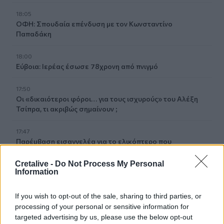
18:05
ΟΦΗ: Σπουδαία επένδυση με τον Κωνσταντίνο
Παπαδάκη
18:00
Εύβοια: Ιερέας έσωσε 78χρονη από πνιγμό
17:50
Οι «δικαιότεροι φόροι… για τους ισχυρούς» του Αλέξη
Τσίπρα, τι ακριβώς σημαίνουν ;
17:47
Παρέμβαση εισαγγελέα για το ελικόπτερο που
προσγειώθηκε δίπλα σε λουόμενους στη Μήλο
Cretalive -
Do Not Process My Personal
Information
17:42
Κρίσιμες ελλείψεις αίματος - Έκκληση της ΕΟΘΑ για
αιμοδοσία
If you wish to opt-out of the sale, sharing to third parties, or
processing of your personal or sensitive information for
17:34
targeted advertising by us, please use the below opt-out