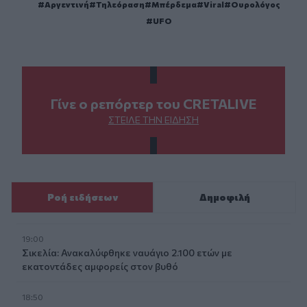
Αργεντινή
Τηλεόραση
Μπέρδεμα
Viral
Ουρολόγος
UFO
Γίνε ο ρεπόρτερ του CRETALIVE
ΣΤΕΊΛΕ ΤΗΝ ΕΊΔΗΣΗ
Ροή ειδήσεων
Δημοφιλή
19:00
Σικελία: Ανακαλύφθηκε ναυάγιο 2.100 ετών με
εκατοντάδες αμφορείς στον βυθό
18:50