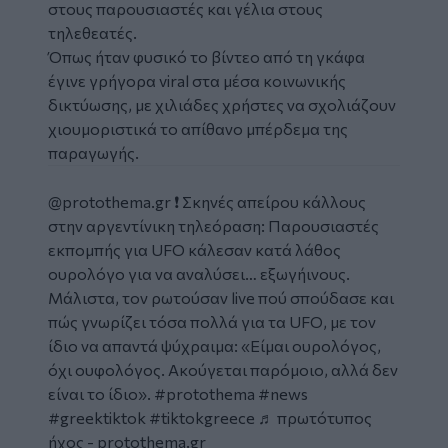
στους παρουσιαστές και γέλια στους
τηλεθεατές.
Όπως ήταν φυσικό το βίντεο από τη γκάφα
έγινε γρήγορα viral στα μέσα κοινωνικής
δικτύωσης, με χιλιάδες χρήστες να σχολιάζουν
χιουμοριστικά το απίθανο μπέρδεμα της
παραγωγής.
Social
Embed
@protothema.gr
❗ Σκηνές απείρου κάλλους
στην αργεντίνικη τηλεόραση: Παρουσιαστές
εκπομπής για UFO κάλεσαν κατά λάθος
ουρολόγο για να αναλύσει… εξωγήινους.
Μάλιστα, τον ρωτούσαν live πού σπούδασε και
πώς γνωρίζει τόσα πολλά για τα UFO, με τον
ίδιο να απαντά ψύχραιμα: «Είμαι ουρολόγος,
όχι ουφολόγος. Ακούγεται παρόμοιο, αλλά δεν
είναι το ίδιο».
#protothema
#news
#greektiktok
#tiktokgreece
♬ πρωτότυπος
ήχος - protothema.gr