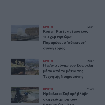
ΚΡΗΤΗ
12:54
Κρήτη: Ριπές ανέμου έως
110 χλμ την ώρα -
Παραμένει ο "κόκκινος"
συναγερμός
ΚΡΗΤΗ
16:37
Η «Αντιγόνη» του Σοφοκλή
μέσα από τα μάτια της
Τεχνητής Νοημοσύνης
ΚΡΗΤΗ
11:49
Ηράκλειο: Σοβαρή βλάβη
στη γεώτρηση των
Βασιλειών – Πού