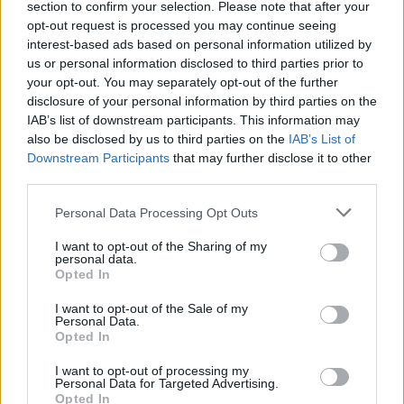
Κοντογεώργης: «Η φετινή ΔΕΘ είναι προεκλογική, αλλά
section to confirm your selection. Please note that after your
δεν είναι παροχολογική»
opt-out request is processed you may continue seeing
interest-based ads based on personal information utilized by
17:33
us or personal information disclosed to third parties prior to
Μεγάλη φωτιά στο Μουζάκι Ηλείας
your opt-out. You may separately opt-out of the further
disclosure of your personal information by third parties on the
IAB’s list of downstream participants. This information may
17:20
Πλαστική ρύπανση: Το «παραμελημένο» πρόβλημα στη
also be disclosed by us to third parties on the
IAB’s List of
διαχείριση των τροφικών αποβλήτων
Downstream Participants
that may further disclose it to other
third parties.
17:14
Personal Data Processing Opt Outs
Πρόλαβαν τη φωτιά στο Κορωπί - Είχε ηχήσει το 112
I want to opt-out of the Sharing of my
17:12
personal data.
Ο Νετανιάχου απορρίπτει το σχέδιο Τραμπ για τη Γάζα
Opted In
I want to opt-out of the Sale of my
17:05
Personal Data.
Ο Καρέτσας πλήγωσε τον Τζόλη με τρομερό γκολ
Opted In
I want to opt-out of processing my
16:47
Personal Data for Targeted Advertising.
Δεκαπενταύγουστος 2026: Πώς αμείβονται όσοι θα
Opted In