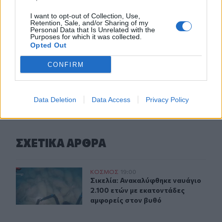
εργαστούν
I want to opt-out of Collection, Use,
Retention, Sale, and/or Sharing of my
16:37
Personal Data that Is Unrelated with the
Η «Αντιγόνη» του Σοφοκλή μέσα από τα μάτια της
Purposes for which it was collected.
Τεχνητής Νοημοσύνης
Opted Out
CONFIRM
ΠΕΡΙΣΣΟΤΕΡΑ
Data Deletion
Data Access
Privacy Policy
ΣΧΕΤΙΚA AΡΘΡΑ
Σικελία: Ανακαλύφθηκε ναυάγιο 2.100 ετών με εκατοντά
ΚΟΣΜΟΣ
19:00
Σικελία: Ανακαλύφθηκε ναυάγιο 2.1
Σικελία: Ανακαλύφθηκε ναυάγιο
2.100 ετών με εκατοντάδες
αμφορείς στον βυθό