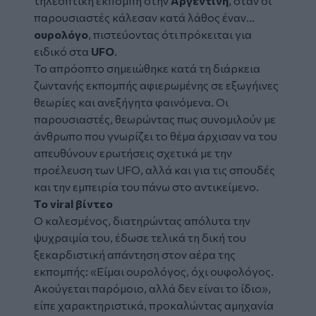
τηλεοπτική εκπομπή στην
Αργεντινή
, όταν οι
παρουσιαστές κάλεσαν κατά λάθος έναν…
ουρολόγο
, πιστεύοντας ότι πρόκειται για
ειδικό στα
UFO
.
Το απρόοπτο σημειώθηκε κατά τη διάρκεια
ζωντανής εκπομπής αφιερωμένης σε εξωγήινες
θεωρίες και ανεξήγητα φαινόμενα. Οι
παρουσιαστές, θεωρώντας πως συνομιλούν με
άνθρωπο που γνωρίζει το θέμα άρχισαν να του
απευθύνουν ερωτήσεις σχετικά με την
προέλευση των UFO, αλλά και για τις σπουδές
και την εμπειρία του πάνω στο αντικείμενο.
Το viral βίντεο
Ο καλεσμένος, διατηρώντας απόλυτα την
ψυχραιμία του, έδωσε τελικά τη δική του
ξεκαρδιστική απάντηση στον αέρα της
εκπομπής: «Είμαι ουρολόγος, όχι ουφολόγος.
Ακούγεται παρόμοιο, αλλά δεν είναι το ίδιο»,
είπε χαρακτηριστικά, προκαλώντας αμηχανία