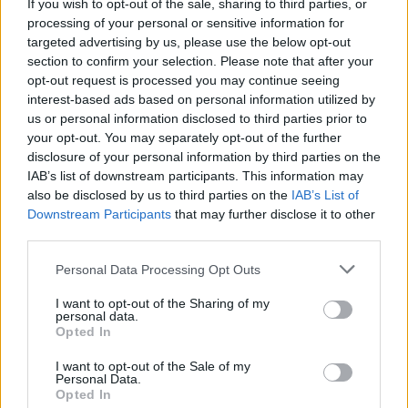
If you wish to opt-out of the sale, sharing to third parties, or
processing of your personal or sensitive information for
targeted advertising by us, please use the below opt-out
23:55
section to confirm your selection. Please note that after your
Υπό έλεγχο η φωτιά σε ισόγειο κατάστημα στο Παλαιό
opt-out request is processed you may continue seeing
Φάληρο - Εκκενώθηκε προληπτικά πολυκατοικία
interest-based ads based on personal information utilized by
us or personal information disclosed to third parties prior to
23:38
your opt-out. You may separately opt-out of the further
Ενές Καντέρ: Ο Τούρκος πρώην σέντερ δηλώνει
disclosure of your personal information by third parties on the
υποψήφιος να παίξει στο... WNBA
IAB’s list of downstream participants. This information may
also be disclosed by us to third parties on the
IAB’s List of
23:31
Downstream Participants
that may further disclose it to other
Στενά του Ορμούζ: Οι ΗΠΑ «βλέπουν» σύντομα
third parties.
συμφωνία - «Υπάρχει πρόοδος μεταξύ Ιράν και Ομάν»
Personal Data Processing Opt Outs
23:27
Σοκαριστικά στοιχεία άφησε πίσω της η μέγα-πυρκαγιά
I want to opt-out of the Sharing of my
personal data.
στην Αττικοβοιωτία
Opted In
23:23
I want to opt-out of the Sale of my
Personal Data.
Φυλάκιση 15 μηνών στη Βρετανίδα που μέθυσε με την
Opted In
15χρονη κόρη της και προκάλεσε επεισόδιο στο Κέντρο