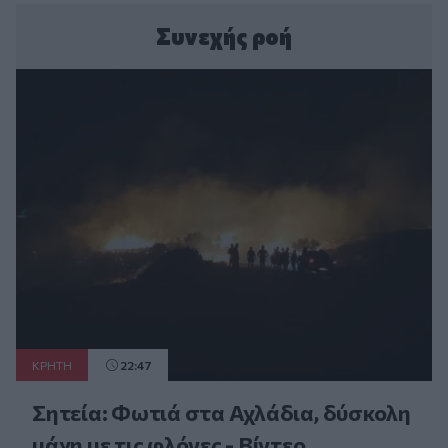
Συνεχής ροή
ΚΡΗΤΗ
22:47
Σητεία: Φωτιά στα Αχλάδια, δύσκολη
μάχη με τις φλόγες - Βίντεο