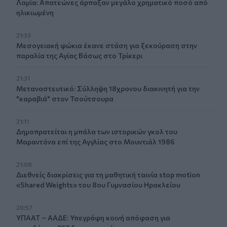
Λαμία: Απατεώνες άρπαξαν μεγάλο χρηματικό ποσό από
ηλικιωμένη
21:33
Μεσογειακή φώκια έκανε στάση για ξεκούραση στην
παραλία της Αγίας Βάσως στο Τρίκερι
21:31
Μεταναστευτικό: Σύλληψη 18χρονου διακινητή για την
"καραβιά" στον Τσούτσουρα
21:11
Δημοπρατείται η μπάλα των ιστορικών γκολ του
Μαραντόνα επί της Αγγλίας στο Μουντιάλ 1986
21:08
Διεθνείς διακρίσεις για τη μαθητική ταινία stop motion
«Shared Weights» του 8ου Γυμνασίου Ηρακλείου
20:57
ΥΠΑΑΤ – ΑΑΔΕ: Υπεγράφη κοινή απόφαση για