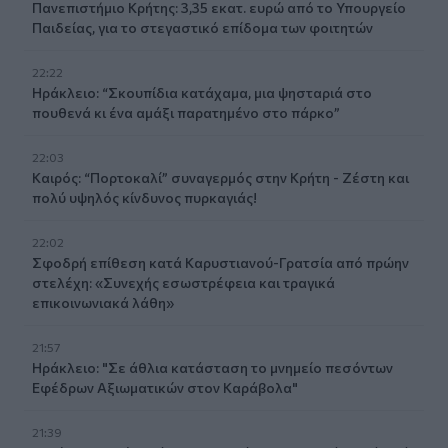
Πανεπιστήμιο Κρήτης: 3,35 εκατ. ευρώ από το Υπουργείο
Παιδείας, για το στεγαστικό επίδομα των φοιτητών
22:22
Ηράκλειο: “Σκουπίδια κατάχαμα, μια ψησταριά στο
πουθενά κι ένα αμάξι παρατημένο στο πάρκο”
22:03
Καιρός: “Πορτοκαλί” συναγερμός στην Κρήτη - Ζέστη και
πολύ υψηλός κίνδυνος πυρκαγιάς!
22:02
Σφοδρή επίθεση κατά Καρυστιανού-Γρατσία από πρώην
στελέχη: «Συνεχής εσωστρέφεια και τραγικά
επικοινωνιακά λάθη»
21:57
Ηράκλειο: "Σε άθλια κατάσταση το μνημείο πεσόντων
Εφέδρων Αξιωματικών στον Καράβολα"
21:39