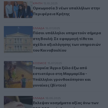
Ορκωμοσία 3 νέων υπαλλήλων στην Περιφ
ΚΡΗΤΗ
15.10.2025
Ορκωμοσία 3 νέων υπαλλήλων στην
Περιφέρεια Κρήτης
Πόσοι υπάλληλοι υπηρετούν σήμερα στη Β
ΕΛΛAΔΑ
16.07.2025
Πόσοι υπάλληλοι υπηρετούν σήμερα
στη Βουλή: Σε εφαρμογή τίθεται
σχέδιο αξιολόγησης των υπηρεσιών
του Κοινοβουλίου
Τουρκία: Άγριο ξύλο έξω από εστιατόριο
ΚΟΣΜΟΣ
15.07.2025
Τουρκία: Άγριο ξύλο έξω από
εστιατόριο στη Μαρμαρίδα -
Υπάλληλοι γρονθοκόπησαν και
γυναίκες (βίντεο)
Έκλεψαν κοσμήματα αξίας άνω των 300.0
ΕΛΛAΔΑ
18.06.2025
Έκλεψαν κοσμήματα αξίας άνω των