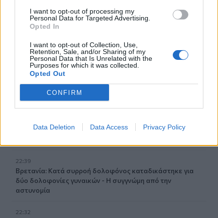
Υγείας Σκιάθου
I want to opt-out of processing my
Personal Data for Targeted Advertising.
Opted In
23:11
Ισπανία: Η Μαδρίτη επαναφέρει προσωρινά τους
I want to opt-out of Collection, Use,
συνοριακούς ελέγχους για όσους ταξιδεύουν από την
Retention, Sale, and/or Sharing of my
Ιταλία
Personal Data that Is Unrelated with the
Purposes for which it was collected.
Opted Out
23:02
Συναγερμός σε μοναστήρι στην Κύπρο: Μοναχός
CONFIRM
επιτέθηκε με μαχαίρι και τραυμάτισε δύο άτομα
22:47
Data Deletion
Data Access
Privacy Policy
Σητεία: Φωτιά στα Αχλάδια, δύσκολη μάχη με τις φλόγες
- Βίντεο
22:39
Βρετανία: Κατά συρροή δολοφόνος καταδικάστηκε για
δύο δολοφονίες γυναικών - Η συγγνώμη από την
αστυνομία
22:32