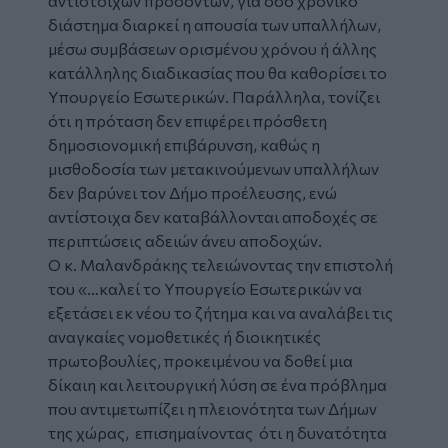
αντίστοιχων προσόντων, για όσο χρονικό
διάστημα διαρκεί η απουσία των υπαλλήλων,
μέσω συμβάσεων ορισμένου χρόνου ή άλλης
κατάλληλης διαδικασίας που θα καθορίσει το
Υπουργείο Εσωτερικών. Παράλληλα, τονίζει
ότι η πρόταση δεν επιφέρει πρόσθετη
δημοσιονομική επιβάρυνση, καθώς η
μισθοδοσία των μετακινούμενων υπαλλήλων
δεν βαρύνει τον Δήμο προέλευσης, ενώ
αντίστοιχα δεν καταβάλλονται αποδοχές σε
περιπτώσεις αδειών άνευ αποδοχών.
Ο κ. Μαλανδράκης τελειώνοντας την επιστολή
του «…καλεί το Υπουργείο Εσωτερικών να
εξετάσει εκ νέου το ζήτημα και να αναλάβει τις
αναγκαίες νομοθετικές ή διοικητικές
πρωτοβουλίες, προκειμένου να δοθεί μια
δίκαιη και λειτουργική λύση σε ένα πρόβλημα
που αντιμετωπίζει η πλειονότητα των Δήμων
της χώρας, επισημαίνοντας ότι η δυνατότητα