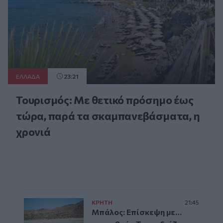
ΕΛΛAΔΑ
23:21
Τουρισμός: Με θετικό πρόσημο έως
τώρα, παρά τα σκαμπανεβάσματα, η
χρονιά
ΚΡΗΤΗ
21:45
Μπάλος: Επίσκεψη με…