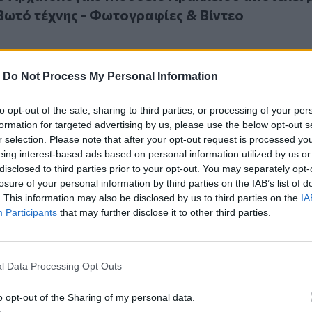
βωτό τέχνης - Φωτογραφίες & Βίντεο
-
Do Not Process My Personal Information
to opt-out of the sale, sharing to third parties, or processing of your per
 Λίνα Μενδώνη – Πού αναμένεται να βρεθεί, τί ανακοίνωσε 
.2026
formation for targeted advertising by us, please use the below opt-out s
ο η Λίνα Μενδώνη – Πού αναμένεται να βρεθεί, 
r selection. Please note that after your opt-out request is processed y
 για το Αρχαιολογικό Μουσείο Αρχανών
eing interest-based ads based on personal information utilized by us or
disclosed to third parties prior to your opt-out. You may separately opt-
losure of your personal information by third parties on the IAB’s list of
. This information may also be disclosed by us to third parties on the
IA
Participants
that may further disclose it to other third parties.
μμυρική θωράκιση και ανάδειξη του μινωικού ανακτόρου - 
.2026
l Data Processing Opt Outs
πλημμυρική θωράκιση και ανάδειξη του μινωικ
 Αποκαλυπτήρια με τη Λίνα Μενδώνη
o opt-out of the Sharing of my personal data.