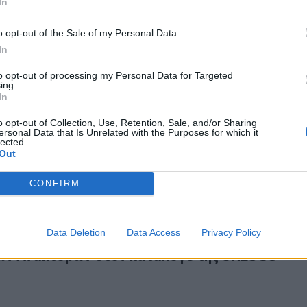
In
o opt-out of the Sale of my Personal Data.
In
to opt-out of processing my Personal Data for Targeted
ing.
ουσείο Ηρακλείου: Με τη Λίνα Μενδώνη τα εγκαίνια της έκ
.2026
In
ό Μουσείο Ηρακλείου: Με τη Λίνα Μενδώνη τ
ς έκθεσης από τη Συλλογή Κρασάκη
o opt-out of Collection, Use, Retention, Sale, and/or Sharing
ersonal Data that Is Unrelated with the Purposes for which it
lected.
Out
CONFIRM
πιστολή στην Υπ. Πολιτισμού για την ένταξη των Μινωικώ
Data Deletion
Data Access
Privacy Policy
α επιστολή στην Υπ. Πολιτισμού για την ένταξ
ών Ανακτόρων στον κατάλογο της UNESCO