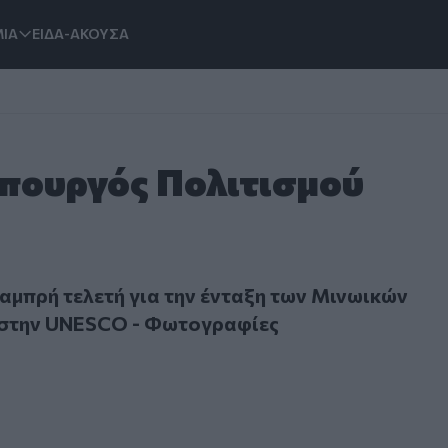
ΙΑ
ΕΙΔΑ-ΑΚΟΥΣΑ
Υπουργός Πολιτισμού
ρή τελετή για την ένταξη των Μινωικών Ανακτόρων στην U
αμπρή τελετή για την ένταξη των Μινωικών
στην UNESCO - Φωτογραφίες