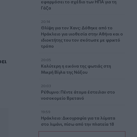
εφαρμόσει το σχέδιο των ΗΠΑ για τη
Γάζα
20:14
Θλίψη για τον Χανς: Δόθηκε από το
Ηράκλειο για υιοθεσία στην Αθήνα και ο
ιδιοκτήτης του τον σκότωσε με φρικτό
τρόπο
 στην Κρήτη
φει
20:05
Καλύτερη η εικόνα της φωτιάς στη
Μικρή Βίγλα της Νάξου
20:03
Ρέθυμνο: Πέντε άτομα έστειλαν στο
νοσοκομείο Βρετανό
19:59
Ηράκλειο: Δικογραφία για τα λύματα
στο λιμάνι, πίσω από την πλατεία 18
Άγγλων