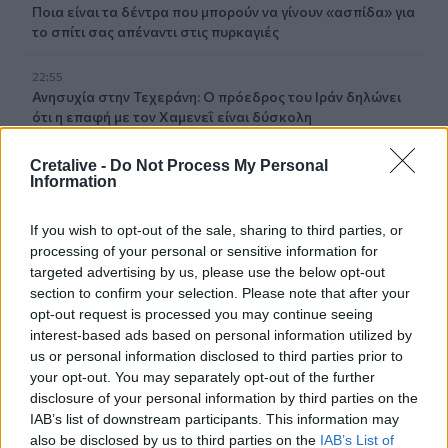
Ποια είναι τα δέντρα που μπορούν να γίνουν «ασπίδα» για
το σπίτι σας απέναντι στις πυρκαγιές
22:55
Ανησυχία στην Τεχεράνη: Ο πρόεδρος του Ιράν δηλώνει
ότι η επαφή με τον Χαμενεΐ είναι δύσκολη
22:49
Cretalive -
Do Not Process My Personal
Information
Φωτιά στα Αϊβαλιώτικα Βόλου
22:43
If you wish to opt-out of the sale, sharing to third parties, or
Συνελήφθη οπλισμένος άνδρας κοντά σε γήπεδο γκολφ
processing of your personal or sensitive information for
του Τραμπ στην Καλιφόρνια
targeted advertising by us, please use the below opt-out
section to confirm your selection. Please note that after your
22:37
opt-out request is processed you may continue seeing
Κόλπος του Άντεν: Πλήγμα των Χούθι σε τάνκερ της
interest-based ads based on personal information utilized by
Σαουδικής Αραβίας
us or personal information disclosed to third parties prior to
your opt-out. You may separately opt-out of the further
22:30
disclosure of your personal information by third parties on the
Αδειοδωρόσημο Αυγούστου 2026: Πότε καταβάλλεται
IAB’s list of downstream participants. This information may
στους οικοδόμους
also be disclosed by us to third parties on the
IAB’s List of