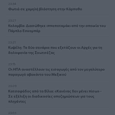
23:34
Φωτιά σε χαμηλή βλάστηση στην Κάρπαθο
23:27
Κολομβία: Διασώθηκε ιπποποταμάκι από την αποικία του
Πάμπλο Εσκομπάρ
23:21
Κυψέλη: Τα δύο σενάρια που εξετάζουν οι Αρχές για τη
δολοφονία της Σκωτσέζας
23:15
Οι ΗΠΑ αναστέλλουν τις εισαγωγές από τον μεγαλύτερο
παραγωγό αβοκάντο του Μεξικού
23:09
Κατσαφάδος από τα Βίλια: «Κανένας δεν μένει πίσω» -
Σε εξέλιξη οι διαδικασίες αποζημιώσεων για τους
πληγέντες
23:03