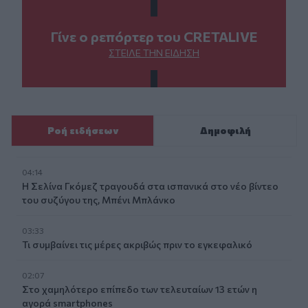
Γίνε ο ρεπόρτερ του CRETALIVE
ΣΤΕΊΛΕ ΤΗΝ ΕΊΔΗΣΗ
Ροή ειδήσεων
Δημοφιλή
04:14
Η Σελίνα Γκόμεζ τραγουδά στα ισπανικά στο νέο βίντεο
του συζύγου της, Μπένι Μπλάνκο
03:33
Τι συμβαίνει τις μέρες ακριβώς πριν το εγκεφαλικό
02:07
Στο χαμηλότερο επίπεδο των τελευταίων 13 ετών η
αγορά smartphones