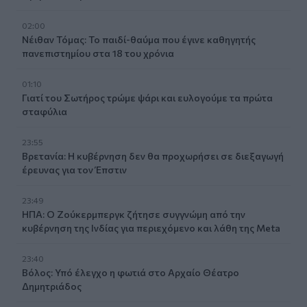
02:00
Νέιθαν Τόμας: Το παιδί-θαύμα που έγινε καθηγητής
πανεπιστημίου στα 18 του χρόνια
01:10
Γιατί του Σωτήρος τρώμε ψάρι και ευλογούμε τα πρώτα
σταφύλια
23:55
Βρετανία: Η κυβέρνηση δεν θα προχωρήσει σε διεξαγωγή
έρευνας για τον Έπστιν
23:49
ΗΠΑ: Ο Ζούκερμπεργκ ζήτησε συγγνώμη από την
κυβέρνηση της Ινδίας για περιεχόμενο και λάθη της Meta
23:40
Βόλος: Υπό έλεγχο η φωτιά στο Αρχαίο Θέατρο
Δημητριάδος