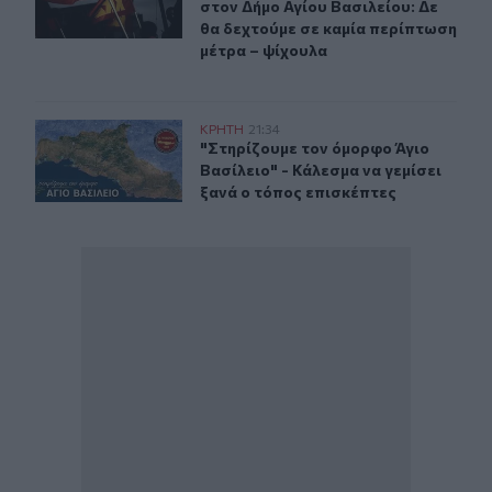
στον Δήμο Αγίου Βασιλείου: Δε
θα δεχτούμε σε καμία περίπτωση
μέτρα – ψίχουλα
"Στηρίζουμε τον όμορφο Άγιο Βασίλειο" - Κάλεσμα να γε
ΚΡΗΤΗ
21:34
"Στηρίζουμε τον όμορφο Άγιο Βασίλε
"Στηρίζουμε τον όμορφο Άγιο
Βασίλειο" - Κάλεσμα να γεμίσει
ξανά ο τόπος επισκέπτες