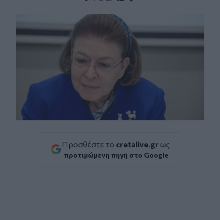
Facebook
Twitter
Messenger
Whatsapp
Viber
Προσθέστε το
cretalive.gr
ως
προτιμώμενη πηγή στο Google