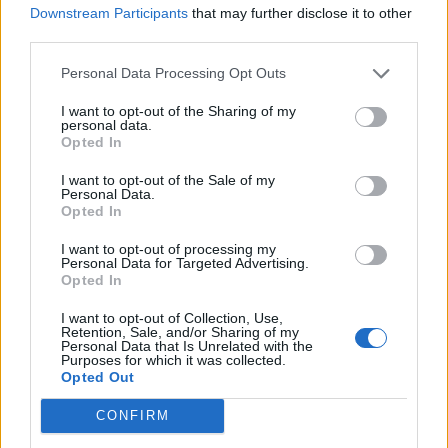
Downstream Participants
that may further disclose it to other
third parties.
22:24
Παρίσταναν τους λογιστές και άρπαξαν 15.000 ευρώ από
ηλικιωμένη
Personal Data Processing Opt Outs
I want to opt-out of the Sharing of my
personal data.
ΠΕΡΙΣΣΟΤΕΡΑ
Opted In
I want to opt-out of the Sale of my
Personal Data.
Opted In
I want to opt-out of processing my
Personal Data for Targeted Advertising.
ΣΧΕΤΙΚA AΡΘΡΑ
Opted In
I want to opt-out of Collection, Use,
Αδειοδωρόσημο Αυγούστου 2026: Πότε καταβάλλεται 
ΚΡΗΤΗ
22:30
Retention, Sale, and/or Sharing of my
Αδειοδωρόσημο Αυγούστου 2026: Π
Αδειοδωρόσημο Αυγούστου
Personal Data that Is Unrelated with the
Purposes for which it was collected.
2026: Πότε καταβάλλεται στους
Opted Out
οικοδόμους
CONFIRM