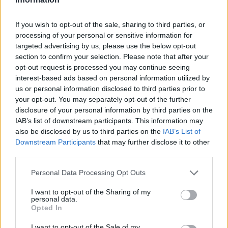
Κρήτη: Τί υποστηρίζει ο επιχειρηματίας για τις
ξαπλώστρες και τις ομπρέλες χωρίς άδεια σε διάσημη
If you wish to opt-out of the sale, sharing to third parties, or
παραλία
processing of your personal or sensitive information for
targeted advertising by us, please use the below opt-out
20:57
section to confirm your selection. Please note that after your
Η μια διάσωση μετά την άλλη στην παραλία του Ρεθύμνου
opt-out request is processed you may continue seeing
την Κυριακή - Δείτε βίντεο
interest-based ads based on personal information utilized by
us or personal information disclosed to third parties prior to
20:43
your opt-out. You may separately opt-out of the further
Ο Τραμπ αξιώνει αποζημιώσεις από το Ιράν
disclosure of your personal information by third parties on the
IAB’s list of downstream participants. This information may
20:20
also be disclosed by us to third parties on the
IAB’s List of
282 πυρόπληκτα ζώα διασώθηκαν στη φωτιά της
Downstream Participants
that may further disclose it to other
Αττικοβοιωτίας
third parties.
20:16
Personal Data Processing Opt Outs
Ντίκμαν: Ανακοινώθηκε, προπονήθηκε και είναι έτοιμος
I want to opt-out of the Sharing of my
για το Σούπερ Καπ
personal data.
Opted In
19:42
Βενιζέλειο: Έπεσε τμήμα της οροφής στο γραφείο
I want to opt-out of the Sale of my