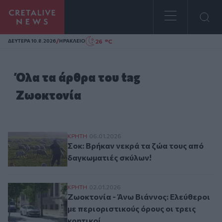
Homepage
/
26 °C
ΔΕΥΤΕΡΑ 10.8.2026
ΗΡΑΚΛΕΙΟ
Όλα τα άρθρα του tag
Ζωοκτονία
Σοκ: Βρήκαν νεκρά τα ζώα τους από δαγκ
ΚΡΗΤΗ
06.01.2026
Σοκ: Βρήκαν νεκρά τα ζώα τους από
δαγκωματιές σκύλων!
Ζωοκτονία - Άνω Βιάννος: Ελεύθεροι με πε
ΚΡΗΤΗ
02.01.2026
Ζωοκτονία - Άνω Βιάννος: Ελεύθεροι
με περιοριστικούς όρους οι τρεις
κρητικοί