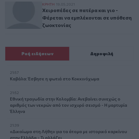
Χειροπέδες σε πατέρα και γιο - Φέρεται 
ΚΡΗΤΗ
19.05.2021
Χειροπέδες σε πατέρα και γιο -
Φέρεται να εμπλέκονται σε υπόθεση
ζωοκτονίας
Ροή ειδήσεων
Δημοφιλή
21:57
Καβάλα: Έσβησε η φωτιά στο Κοκκινόχωμα
21:52
Εθνική τραγωδία στην Κολομβία: Ανεβαίνει συνεχώς ο
αριθμός των νεκρών από τον ισχυρό σεισμό - Η μαρτυρία
Έλληνα
21:39
«Δικαίωμα στη Λήθη» για τα άτομα με ιστορικό καρκίνου
στην Ελλάδα - Τι αλλάζει