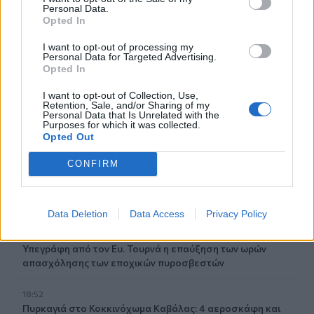
Personal Data.
επιμελητών ιατρών!
Opted In
19:38
I want to opt-out of processing my
Ισχυρός σεισμός στην Κολομβία: Αυξάνεται συνεχώς ο
Personal Data for Targeted Advertising.
Opted In
αριθμός των νεκρών, ανάμεσά τους και παιδιά
I want to opt-out of Collection, Use,
19:24
Retention, Sale, and/or Sharing of my
Personal Data that Is Unrelated with the
Τελικός Super Cup: Τί απαντά ο πρόεδρος της ΕΠΣΗ Νίκος
Purposes for which it was collected.
Τζώρτζογλου στα περί "αποκλεισμού" του Συλλόγου
Opted Out
Αλατσατιανών
CONFIRM
19:02
Ιωάννα Τούνη: Τα γενέθλιά της και οι ευχές του
συντρόφου της
Data Deletion
Data Access
Privacy Policy
18:59
Υπεγράφη από τον Ευ. Τουρνά η επαύξηση των ωρών
απασχόλησης των εποχικών πυροσβεστών
18:52
Πυρκαγιά στο Κοκκινόχωμα Καβάλας: 4 αεροσκάφη και