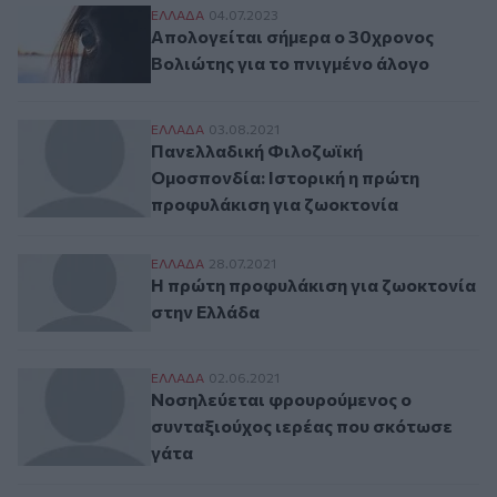
Απολογείται σήμερα ο 30χρονος Βολιώτης
ΕΛΛAΔΑ
04.07.2023
Απολογείται σήμερα ο 30χρονος
Βολιώτης για το πνιγμένο άλογο
Πανελλαδική Φιλοζωϊκή Ομοσπονδία: Ιστ
ΕΛΛAΔΑ
03.08.2021
Πανελλαδική Φιλοζωϊκή
Ομοσπονδία: Ιστορική η πρώτη
προφυλάκιση για ζωοκτονία
Η πρώτη προφυλάκιση για ζωοκτονία στη
ΕΛΛAΔΑ
28.07.2021
Η πρώτη προφυλάκιση για ζωοκτονία
στην Ελλάδα
Νοσηλεύεται φρουρούμενος ο συνταξιούχ
ΕΛΛAΔΑ
02.06.2021
Νοσηλεύεται φρουρούμενος ο
συνταξιούχος ιερέας που σκότωσε
γάτα