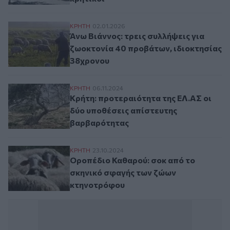
Άνω Βιάννος: τρεις συλλήψεις για ζωοκτο
ΚΡΗΤΗ
02.01.2026
Άνω Βιάννος: τρεις συλλήψεις για
ζωοκτονία 40 προβάτων, ιδιοκτησίας
38χρονου
Κρήτη: προτεραιότητα της ΕΛ.ΑΣ οι δύο 
ΚΡΗΤΗ
06.11.2024
Κρήτη: προτεραιότητα της ΕΛ.ΑΣ οι
δύο υποθέσεις απίστευτης
βαρβαρότητας
Οροπέδιο Καθαρού: σοκ από το σκηνικό 
ΚΡΗΤΗ
23.10.2024
Οροπέδιο Καθαρού: σοκ από το
σκηνικό σφαγής των ζώων
κτηνοτρόφου