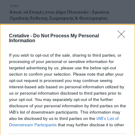
17:40
Χανιά: «4 Εποχές στον Δήμο Πλατανιά» - Εγκαίνια
Ομαδικής Έκθεσης Ζωγραφικής & Φωτογραφίας
17:37
Cretalive -
Do Not Process My Personal
Πυρκαγιά σε έκταση με χαμηλή βλάστηση στο
Information
Μαρκόπουλο Αττικής
If you wish to opt-out of the sale, sharing to third parties, or
17:32
processing of your personal or sensitive information for
Ελληνικός Ερυθρός Σταυρός: Τι πρέπει να περιέχει ένα
targeted advertising by us, please use the below opt-out
φαρμακείο διακοπών
section to confirm your selection. Please note that after your
opt-out request is processed you may continue seeing
17:24
interest-based ads based on personal information utilized by
Aποκαλύψεις σοκ για απειλές θανάτου στο Μουντιάλ:
us or personal information disclosed to third parties prior to
«Θα ανατινάξω τον Μέσι με τέσσερις βόμβες!»
your opt-out. You may separately opt-out of the further
disclosure of your personal information by third parties on the
17:22
IAB’s list of downstream participants. This information may
Δήμος Πλατανιά: Συνεχίζονται οι καλοκαιρινές
also be disclosed by us to third parties on the
IAB’s List of
εκδηλώσεις “Πολιτιστικό Καλοκαίρι 2026, 16ο Φεστιβάλ
Downstream Participants
that may further disclose it to other
Γη - Πολιτισμός- Τουρισμός”
third parties.