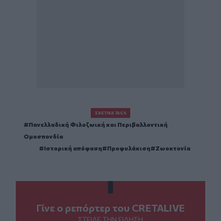
ΣΧΕΤΙΚΆ TAGS
Πανελλαδική Φιλοζωική και Περιβαλλοντική
Ομοσπονδία
Ιστορική απόφαση
Προφυλάκιση
Ζωοκτονία
Γίνε ο ρεπόρτερ του CRETALIVE
ΣΤΕΊΛΕ ΤΗΝ ΕΊΔΗΣΗ