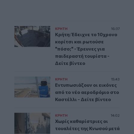
ΚΡΗΤΗ
16:37
Κρήτη: Έδειχνε το 10χρονο
κορίτσι και ρωτούσε
"πόσο;" - Έρευνες για
παιδεραστή τουρίστα -
Δείτε βίντεο
ΚΡΗΤΗ
15:43
Εντυπωσιάζουν οι εικόνες
από το νέο αεροδρόμιο στο
Καστέλλι - Δείτε βίντεο
ΚΡΗΤΗ
14:02
Χωρίς καθαρίστριες οι
τουαλέτες της Κνωσού μετά