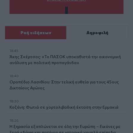
Ροή ειδήσεων
Δημοφιλή
18:45
Άκης Σκέρτσος: «Το ΠΑΣΟΚ υποκαθιστά την οικονομική
ανάλυση με πολιτική προπαγάνδα»
18:40
Οροπέδιο Λασιθίου: Στην τελική ευθεία για τους 45ους
Δικταίους Αγώνες
18:30
Κοζάνη: Φωτιά σε χορτολιβαδική έκταση στην Ερμακιά
18:26
Η ξηρασία εξαπλώνεται σε όλη την Ευρώπη – Εικόνες με
ξερά εδάφη και ποτάμια σε ιστορικά χαμηλά επίπεδα