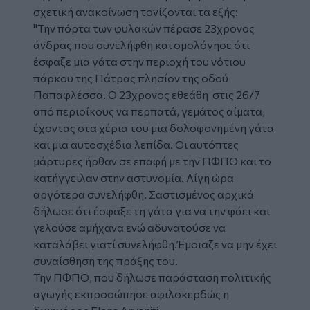
σχετική ανακοίνωση τονίζονται τα εξής:
"Την πόρτα των φυλακών πέρασε 23χρονος
άνδρας που συνελήφθη και ομολόγησε ότι
έσφαξε μια γάτα στην περιοχή του νότιου
πάρκου της Πάτρας πλησίον της οδού
Παπαφλέσσα. Ο 23χρονος εθεάθη στις 26/7
από περιοίκους να περπατά, γεμάτος αίματα,
έχοντας στα χέρια του μια δολοφονημένη γάτα
και μια αυτοσχέδια λεπίδα. Οι αυτόπτες
μάρτυρες ήρθαν σε επαφή με την ΠΦΠΟ και το
κατήγγειλαν στην αστυνομία. Λίγη ώρα
αργότερα συνελήφθη. Σαστισμένος αρχικά
δήλωσε ότι έσφαξε τη γάτα για να την φάει και
γελούσε αμήχανα ενώ αδυνατούσε να
καταλάβει γιατί συνελήφθη.Έμοιαζε να μην έχει
συναίσθηση της πράξης του.
Την ΠΦΠΟ, που δήλωσε παράσταση πολιτικής
αγωγής εκπροσώπησε αφιλοκερδώς η