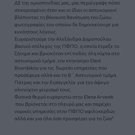
ΔΣ της ομοσπονδίας μας, μας περιέγραψε πόσο
σοκαρισμένοι ήταν και οι ίδιοι οι αστυνομικοί
βλέποντας τη βάναυση θανάτωση του ζώου,
φωτογραφίες του οποίου δε δημοσιεύουμε για
ευνόητους λόγους.
Ευχαριστούμε την Αλεξάνδρα Δημοπούλου
βασικό στέλεχος της ΠΦΠΟ, η οποία έτρεξε το
ζήτημα και βρισκόταν επί ποδός όλη νύχτα στο
αστυνομικό τμήμα ,την κτηνίατρο Eleni
Bourdakou για τις δωρεάν υπηρεσίες που
προσέφερε αλλά και το Β´ Αστυνομικό τμήμα
Πάτρας και την Εισαγγελία για τον άψογο
ολονύχτιο χειρισμό τους.
Φυσικά θερμό ευχαριστώ στην Elena Arvaniti
που βρίσκεται στο πλευρό μας και παρέχει
νομικές υπηρεσίες στην ΠΦΠΟ αφιλοκερδώς
αλλά και για όλα όσα προσφέρει για τα ζώα".