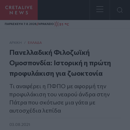
Homepage
/
31 °C
ΠΑΡΑΣΚΕΥΗ 7.8.2026
ΗΡΑΚΛΕΙΟ
ΑΡΧΙΚΗ
/
ΕΛΛΆΔΑ
Πανελλαδική Φιλοζωϊκή
Ομοσπονδία: Ιστορική η πρώτη
προφυλάκιση για ζωοκτονία
Τι αναφέρει η ΠΦΠΟ με αφορμή την
προφυλάκιση του νεαρού άνδρα στην
Πάτρα που σκότωσε μια γάτα με
αυτοσχέδια λεπίδα
03.08.2021