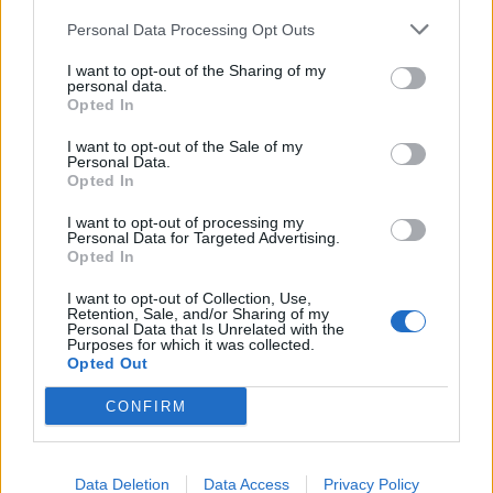
17:10
Personal Data Processing Opt Outs
Δήμος Ανωγείων: Ένταξη έργου αγροτικής οδοποιίας στο
Στρατηγικό Σχέδιο ΚΑΠ 2023–2027
I want to opt-out of the Sharing of my
personal data.
Opted In
17:10
Σε κατάσταση κινητοποίησης αύριο Σάββατο η Κρήτη
I want to opt-out of the Sale of my
λόγω πολύ υψηλού κινδύνου πυρκαγιάς
Personal Data.
Opted In
16:55
I want to opt-out of processing my
Οι τουαλέτες στην Κνωσό και η μπάρα στο φαράγγι της
Personal Data for Targeted Advertising.
Σαμαριάς!
Opted In
I want to opt-out of Collection, Use,
16:51
Retention, Sale, and/or Sharing of my
Γ. Πλακιωτάκης: Συνεχίζεται η αναβάθμιση των σχολικών
Personal Data that Is Unrelated with the
μονάδων στο Λασίθι
Purposes for which it was collected.
Opted Out
16:41
CONFIRM
Στο ΥΠΕΝ οι προτάσεις του ΤΕΕ/ΤΑΚ για το μέλλον της
βιομηχανίας στην Κρήτη
Data Deletion
Data Access
Privacy Policy
16:37