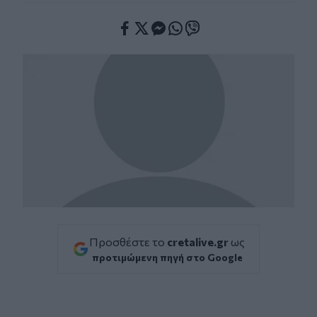
Facebook
Twitter
Messenger
Whatsapp
Viber
Προσθέστε το
cretalive.gr
ως
προτιμώμενη πηγή στο Google