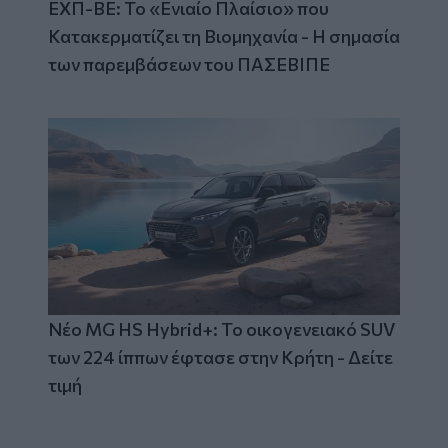
ΕΧΠ-ΒΕ: Το «Ενιαίο Πλαίσιο» που
Κατακερματίζει τη Βιομηχανία - Η σημασία
των παρεμβάσεων του ΠΑΣΕΒΙΠΕ
Νέο MG HS Hybrid+: Το οικογενειακό SUV
των 224 ίππων έφτασε στην Κρήτη - Δείτε
τιμή