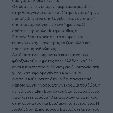
δικηγόρος Elena Arvaniti.
Ο δράστης την επόμενη μέρα μεταφέρθηκε
στην Εισαγγελία όπου και ζήτησε αναβολή ενώ
προσήχθη για να απολογηθεί στον ανακριτή
όπου και ομολόγησε το έγκλημα του. Ο
δράστης προφυλακίστηκε καθώς ο
Εισαγγελέας έκρινε ότι το άτομο είναι
επικίνδυνο όχι μόνο προς τα ζώα αλλά και
προς στους ανθρώπους.
Αυτό αποτελεί σημαντικό κεκτημένο του
φιλοζωικού κινήματος της Ελλάδας, καθώς
είναι η πρώτη προφυλάκιση για ζωοκτονία στη
χώρα,κατ’ εφαρμογήν του 4745/2020.
Να σημειωθεί ότι το άτομο δεν πάσχει από
κάποια ψυχική νόσο. Στην νεκροψία του ζώου η
κτηνίατρος Eleni Bourdakou διαπίστωσε ότι το
γατάκι είχε τραύμα 10 εκατοστών κατά μήκος
στην κοιλιά του και βγαλμένα τα έντερα του. Η
Αλεξάνδρα Δημοπούλου βασικό στέλεχος του