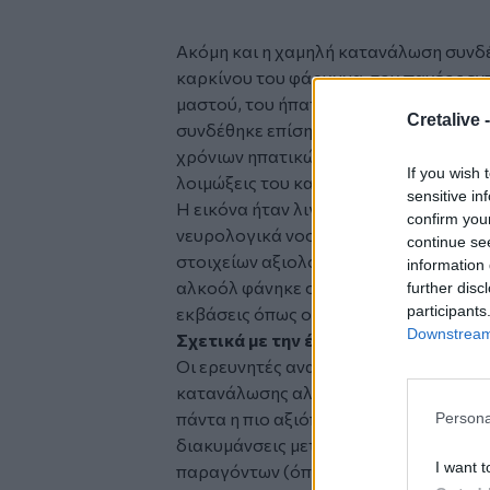
Ακόμη και η χαμηλή κατανάλωση συνδέ
καρκίνου του φάρυγγα, του παχέος εν
μαστού, του ήπατος, του παγκρέατος 
Cretalive 
συνδέθηκε επίσης με υψηλότερο κίνδυ
χρόνιων ηπατικών νοσημάτων. Ασθενέσ
If you wish 
λοιμώξεις του κατώτερου αναπνευστικ
sensitive in
Η εικόνα ήταν λιγότερο ξεκάθαρη για 
confirm you
νευρολογικά νοσήματα. Σε αυτές τις π
continue se
στοιχείων αξιολογήθηκε χαμηλότερα, 
information 
αλκοόλ φάνηκε σε ορισμένες μελέτες ν
further disc
participants
εκβάσεις όπως ο διαβήτης τύπου 2 και
Downstream 
Σχετικά με την έρευνα
Οι ερευνητές αναγνωρίζουν ότι υπάρχο
κατανάλωσης αλκοόλ στις μελέτες βασ
πάντα η πιο αξιόπιστη μέθοδος συλλο
Persona
διακυμάνσεις μεταξύ των μελετών όσο
I want t
παραγόντων (όπως η διατροφή και το