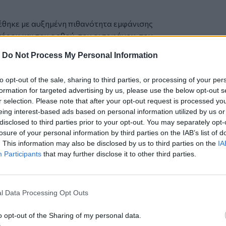
θηκε με αυξημένη πιθανότητα εμφάνισης
τέρου και του ορθού, του οισοφάγου, του
και του προστάτη. Η χρήση αλκοόλ
-
Do Not Process My Personal Information
νο παγκρεατίτιδας, κίρρωσης και άλλων
τερη σύνδεση εντοπίστηκε και με
to opt-out of the sale, sharing to third parties, or processing of your per
ού και τη φυματίωση.
formation for targeted advertising by us, please use the below opt-out s
καρδιαγγειακά, μεταβολικά και
r selection. Please note that after your opt-out request is processed y
εριπτώσεις, η ισχύς των διαθέσιμων
eing interest-based ads based on personal information utilized by us or
ενώ η χαμηλή έως μέτρια κατανάλωση
disclosed to third parties prior to your opt-out. You may separately opt-
α συνδέεται με μικρότερο κίνδυνο για
losure of your personal information by third parties on the IAB’s list of
. This information may also be disclosed by us to third parties on the
IA
 η νόσος Αλτσχάιμερ.
Participants
that may further disclose it to other third parties.
υν περιορισμοί. Οι συνήθειες
ίστηκαν σε αυτοαναφορές, που δεν είναι
γής δεδομένων, ενώ υπήρχαν μεγάλες
l Data Processing Opt Outs
ν αφορά τον αριθμό των άλλων
o opt-out of the Sharing of my personal data.
 κάπνισμα) που ελήφθησαν υπόψη.