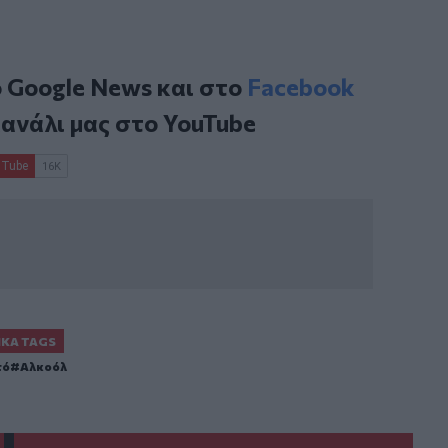
ο
Google News
και στο
Facebook
κανάλι μας στο
YouTube
ΙΚΆ TAGS
τό
Αλκοόλ