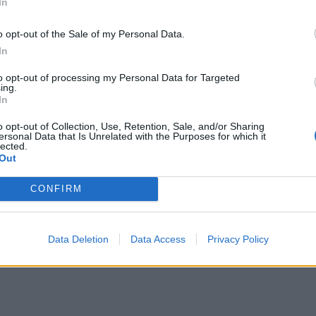
In
ης πληρότητας της έρευνας, αυτά είναι
υπόψη. Η ερευνητική προσέγγιση που
o opt-out of the Sale of my Personal Data.
αγματικότητα σχετικά συντηρητική,
In
όλ να είναι ακόμη πιο επιβλαβής από
.
to opt-out of processing my Personal Data for Targeted
ing.
In
o opt-out of Collection, Use, Retention, Sale, and/or Sharing
ersonal Data that Is Unrelated with the Purposes for which it
lected.
Out
ς γενετικές παθήσεις κατά την
CONFIRM
ους προλαβαίνουμε;
χος – Είναι πιο αποτελεσματική από 100
Data Deletion
Data Access
Privacy Policy