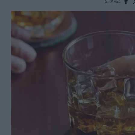
SHARE:
Face
T