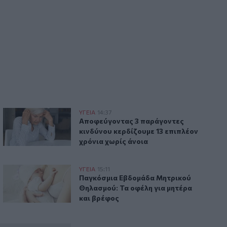
ηψη του πνιγμού
Αποφεύγοντας 3 παράγοντες κινδύνου κερδίζουμε 13 επιπλ
ΥΓΕΙΑ
14:37
ανόνες για την πρόληψη του πνιγμού
Αποφεύγοντας 3 παράγοντες κινδύνου κ
Αποφεύγοντας 3 παράγοντες
κινδύνου κερδίζουμε 13 επιπλέον
χρόνια χωρίς άνοια
Παγκόσμια Εβδομάδα Μητρικού Θηλασμού: Τα οφέλη για μ
ΥΓΕΙΑ
15:11
 το εγκεφαλικό
Παγκόσμια Εβδομάδα Μητρικού Θηλασμ
Παγκόσμια Εβδομάδα Μητρικού
Θηλασμού: Τα οφέλη για μητέρα
και βρέφος