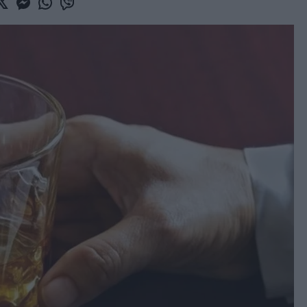
book
witter
Messenger
Whatsapp
Viber