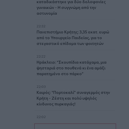
καταδικάστηκε για δύο δολοφονίες
γυναικών - Η συγγνώμη από την
αστυνομία
22:32
Πανεπιστήμιο Κρήτης: 3,35 εκατ. ευρώ
από το Υπουργείο Παιδείας, για το
στεγαστικό επίδομα των φοιτητών
22:22
Ηράκλειο: “Σκουπίδια κατάχαμα, μια
ψησταριά στο πουθενά κι ένα αμάξι
παρατημένο στο πάρκο”
22:03
Καιρός: “Πορτοκαλί” συναγερμός στην
Κρήτη - Ζέστη και πολύ υψηλός
κίνδυνος πυρκαγιάς!
22:02
Σφοδρή επίθεση κατά Καρυστιανού-
Γρατσία από πρώην στελέχη: «Συνεχής