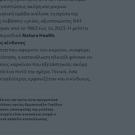
ς επιπτώσεις ακόμη και μικρών
νητική ομάδα ανέλυσε τη σχέση της
 εκβάσεις υγείας, αξιοποιώντας 843
καν από το 1963 έως το 2023. Η μελέτη
 περιοδικό
Nature Health
.
ς κίνδυνος
ματα που αφορούν τον καρκίνο, αναφέρει
σκόπηση, η κατανάλωση αλκοόλ φάνηκε να
τύπους καρκίνου που εξετάστηκαν, ακόμη
πό ένα ποτό την ημέρα. Γενικά, όσο
εγαλύτερος εμφανιζόταν και ο κίνδυνος.
λ και την υγεία είναι πραγματικά
ολόγος υγείας Εμμανουέλα Γακίδου
κτον, επικεφαλής της μελέτης.
οιχεία είναι συνεπή και σαφή: ο
ποτε επίπεδο κατανάλωσης