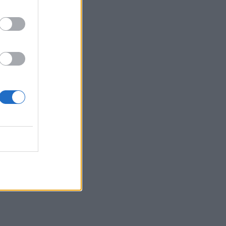
20:48
«Η Ιταλία δεν δέχεται τελεσίγραφα»
απαντά η κυβέρνηση Μελόνι στη
Μαδρίτη
20:38
Όμιλος ΔΕΗ: Νέα συμφωνία για
χαρτοφυλάκιο έργων ΑΠΕ άνω των 2
GW σε Πολωνία και Ουγγαρία
20:37
Σε ρυθμούς Σούπερ Καπ στον ΟΦΗ
20:34
Βόρεια Κορέα: Σούπα με κρέας σκύλου
συστήνουν τα κρατικά ΜΜΕ ως διέξοδο
στον καύσωνα
20:28
Εθνικό Ίδρυμα «Ελευθέριος Κ.
Βενιζέλος» - Παράρτημα Αμερικής:
Δημιουργεί το πρώτο Κληροδότημά του!