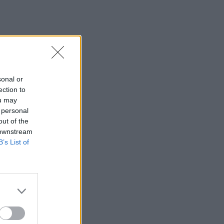
21:11
Δημοπρατείται η μπάλα των ιστορικών
γκολ του Μαραντόνα επί της Αγγλίας
στο Μουντιάλ 1986
21:08
sonal or
Διεθνείς διακρίσεις για τη μαθητική
ection to
ταινία stop motion «Shared Weights»
του 8ου Γυμνασίου Ηρακλείου
ou may
 personal
out of the
20:57
 downstream
ΥΠΑΑΤ – ΑΑΔΕ: Υπεγράφη κοινή
B’s List of
απόφαση για επενδύσεις 263,5 εκατ.
ευρώ
20:57
ΑΑΔΕ: Άνοιξε ξανά το σύστημα ΕΑΕ
2025 για διορθώσεις και συμπληρώσεις
στοιχείων από τους παραγωγούς