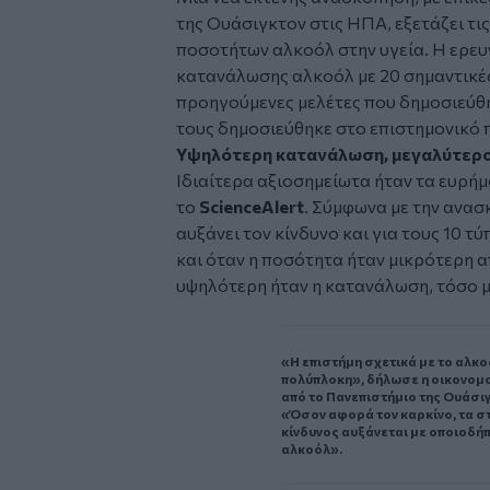
της Ουάσιγκτον στις ΗΠΑ, εξετάζει τι
ποσοτήτων αλκοόλ στην υγεία. Η ερευ
κατανάλωσης αλκοόλ με 20 σημαντικές
προηγούμενες μελέτες που δημοσιεύθη
τους δημοσιεύθηκε στο επιστημονικό
Υψηλότερη κατανάλωση, μεγαλύτερο
Ιδιαίτερα αξιοσημείωτα ήταν τα ευρή
το
ScienceAlert
. Σύμφωνα με την ανα
αυξάνει τον κίνδυνο και για τους 10 
και όταν η ποσότητα ήταν μικρότερη α
υψηλότερη ήταν η κατανάλωση, τόσο μ
«Η επιστήμη σχετικά με το αλκοό
πολύπλοκη», δήλωσε η οικονομ
από το Πανεπιστήμιο της Ουάσιγ
«Όσον αφορά τον καρκίνο, τα στ
κίνδυνος αυξάνεται με οποιοδή
αλκοόλ».