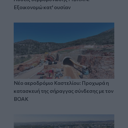
Εξοικονομώ κατ' ουσίαν
Νέο αεροδρόμιο Καστελίου: Προχωρά η
κατασκευή της σήραγγας σύνδεσης με τον
ΒΟΑΚ