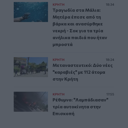
ΚΡΗΤΗ
18:34
Τραγωδία στα Μάλια:
Μητέρα έπεσε από τη
βάρκα και ανασύρθηκε
νεκρή - Σοκ για τα τρία
ανήλικα παιδιά που ήταν
μπροστά
ΚΡΗΤΗ
18:24
Μεταναστευτικό: Δύο νέες
"καραβιές" με 112 άτομα
στην Κρήτη
ΚΡΗΤΗ
17:55
Ρέθυμνο: "Λαμπάδιασαν"
τρία αυτοκίνητα στην
Επισκοπή