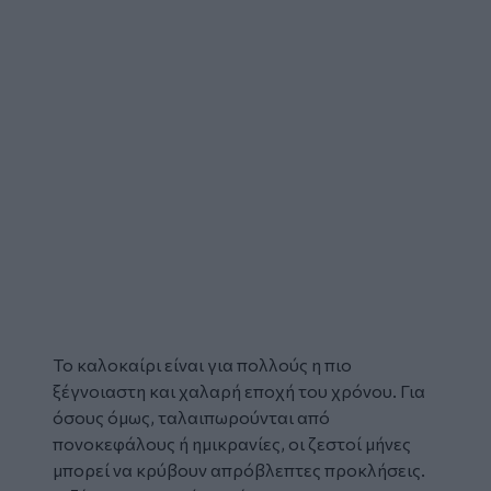
Το
καλοκαίρι
είναι για πολλούς η πιο
ξέγνοιαστη και χαλαρή εποχή του χρόνου. Για
όσους όμως, ταλαιπωρούνται από
πονοκεφάλους
ή ημικρανίες, οι ζεστοί μήνες
μπορεί να κρύβουν απρόβλεπτες προκλήσεις.