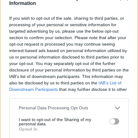
Information
ΗΠΑ: Ο Ζούκερμπεργκ ζήτησε συγγνώμη από την
κυβέρνηση της Ινδίας για περιεχόμενο και λάθη της Meta
If you wish to opt-out of the sale, sharing to third parties, or
23:40
processing of your personal or sensitive information for
Βόλος: Υπό έλεγχο η φωτιά στο Αρχαίο Θέατρο
targeted advertising by us, please use the below opt-out
Δημητριάδος
section to confirm your selection. Please note that after your
opt-out request is processed you may continue seeing
23:34
interest-based ads based on personal information utilized by
Φωτιά σε χαμηλή βλάστηση στην Κάρπαθο
us or personal information disclosed to third parties prior to
your opt-out. You may separately opt-out of the further
disclosure of your personal information by third parties on the
23:27
Κολομβία: Διασώθηκε ιπποποταμάκι από την αποικία του
IAB’s list of downstream participants. This information may
Πάμπλο Εσκομπάρ
also be disclosed by us to third parties on the
IAB’s List of
Downstream Participants
that may further disclose it to other
third parties.
23:21
Κυψέλη: Τα δύο σενάρια που εξετάζουν οι Αρχές για τη
Personal Data Processing Opt Outs
δολοφονία της Σκωτσέζας
I want to opt-out of the Sharing of my
23:15
personal data.
Οι ΗΠΑ αναστέλλουν τις εισαγωγές από τον μεγαλύτερο
Opted In
παραγωγό αβοκάντο του Μεξικού