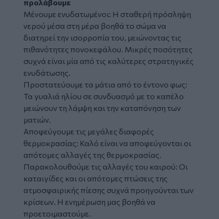
προλάβουμε
Μένουμε ενυδατωμένοι: Η σταθερή πρόσληψη
νερού μέσα στη μέρα βοηθά το σώμα να
διατηρεί την ισορροπία του, μειώνοντας τις
πιθανότητες πονοκεφάλου. Μικρές ποσότητες
συχνά είναι μία από τις καλύτερες στρατηγικές
ενυδάτωσης.
Προστατεύουμε τα μάτια από το έντονο φως:
Τα γυαλιά ηλίου σε συνδυασμό με το καπέλο
μειώνουν τη λάμψη και την καταπόνηση των
ματιών.
Αποφεύγουμε τις μεγάλες διαφορές
θερμοκρασίας: Καλό είναι να αποφεύγονται οι
απότομες αλλαγές της θερμοκρασίας.
Παρακολουθούμε τις αλλαγές του καιρού: Οι
καταιγίδες και οι απότομες πτώσεις της
ατμοσφαιρικής πίεσης συχνά προηγούνται των
κρίσεων. Η ενημέρωση μας βοηθά να
προετοιμαστούμε.