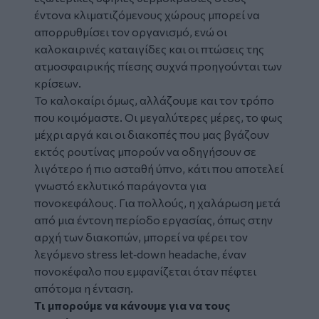
έντονα κλιματιζόμενους χώρους μπορεί να
απορρυθμίσει τον οργανισμό, ενώ οι
καλοκαιρινές καταιγίδες και οι πτώσεις της
ατμοσφαιρικής πίεσης συχνά προηγούνται των
κρίσεων.
Το καλοκαίρι όμως, αλλάζουμε και τον τρόπο
που κοιμόμαστε. Οι μεγαλύτερες μέρες, το φως
μέχρι αργά και οι διακοπές που μας βγάζουν
εκτός ρουτίνας μπορούν να οδηγήσουν σε
λιγότερο ή πιο ασταθή ύπνο, κάτι που αποτελεί
γνωστό εκλυτικό παράγοντα για
πονοκεφάλους. Για πολλούς, η χαλάρωση μετά
από μια έντονη περίοδο εργασίας, όπως στην
αρχή των διακοπών, μπορεί να φέρει τον
λεγόμενο stress let‑down headache, έναν
πονοκέφαλο που εμφανίζεται όταν πέφτει
απότομα η ένταση.
Τι μπορούμε να κάνουμε για να τους