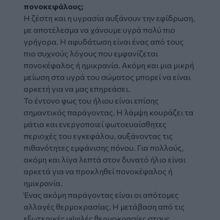
πονοκεφάλους;
Η ζέστη και η υγρασία αυξάνουν την εφίδρωση,
με αποτέλεσμα να χάνουμε υγρά πολύ πιο
γρήγορα. Η αφυδάτωση είναι ένας από τους
πιο συχνούς λόγους που εμφανίζεται
πονοκέφαλος ή ημικρανία. Ακόμη και μια μικρή
μείωση στα υγρά του σώματος μπορεί να είναι
αρκετή για να μας επηρεάσει.
Το έντονο φως του ήλιου είναι επίσης
σημαντικός παράγοντας. Η λάμψη κουράζει τα
μάτια και ενεργοποιεί φωτοευαίσθητες
περιοχές του εγκεφάλου, αυξάνοντας τις
πιθανότητες εμφάνισης πόνου. Για πολλούς,
ακόμη και λίγα λεπτά στον δυνατό ήλιο είναι
αρκετά για να προκληθεί πονοκέφαλος ή
ημικρανία.
Ένας ακόμη παράγοντας είναι οι απότομες
αλλαγές θερμοκρασίας. Η μετάβαση από τις
εξωτερικές υψηλές θερμοκρασίες στους