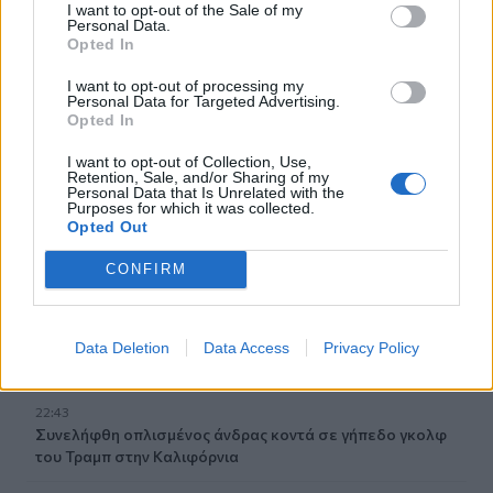
I want to opt-out of the Sale of my
Personal Data.
23:09
Opted In
Κατσαφάδος από τα Βίλια: «Κανένας δεν μένει πίσω» -
Σε εξέλιξη οι διαδικασίες αποζημιώσεων για τους
I want to opt-out of processing my
Personal Data for Targeted Advertising.
πληγέντες
Opted In
23:03
I want to opt-out of Collection, Use,
Ποια είναι τα δέντρα που μπορούν να γίνουν «ασπίδα» για
Retention, Sale, and/or Sharing of my
Personal Data that Is Unrelated with the
το σπίτι σας απέναντι στις πυρκαγιές
Purposes for which it was collected.
Opted Out
22:55
Ανησυχία στην Τεχεράνη: Ο πρόεδρος του Ιράν δηλώνει
CONFIRM
ότι η επαφή με τον Χαμενεΐ είναι δύσκολη
22:49
Data Deletion
Data Access
Privacy Policy
Φωτιά στα Αϊβαλιώτικα Βόλου
22:43
Συνελήφθη οπλισμένος άνδρας κοντά σε γήπεδο γκολφ
του Τραμπ στην Καλιφόρνια