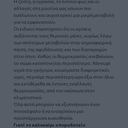
Η ζέστη, η υγρασία, το έντονο φως και οι
αλλαγές στη ρουτίνα μας κάνουν πιο
ευάλωτους και συχνά αρκεί μια μικρή μεταβολή
για να εμφανιστούν.
Οι ειδικοί παρατηρούν ότι οι κρίσεις
αυξάνονται τους θερινούς μήνες, κυρίως λόγω
των απότομων μεταβολών στην ατμοσφαιρική
πίεση, της αφυδάτωσης και των διαταραχών
στον ύπνο. Καθώς οι θερμοκρασίες ανεβαίνουν,
το σώμα καταπονείται περισσότερο. Χάνουμε
υγρά πιο γρήγορα, κοιμόμαστε διαφορετικές
ώρες, περνάμε περισσότερη ώρα έξω στον ήλιο
και εκτιθέμεθα σε έντονες εναλλαγές
θερμοκρασίας, από τον καύσωνα στον
κλιματιστικό.
Όλα αυτά μπορούν να «ξυπνήσουν» έναν
πονοκέφαλο ή να ενισχύσουν μια
προϋπάρχουσα ευαισθησία.
Γιατί το καλοκαίρι «πυροδοτεί»