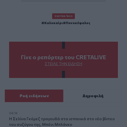
ΣΧΕΤΙΚΆ TAGS
Καλοκαίρι
Πονοκέφαλος
Γίνε ο ρεπόρτερ του CRETALIVE
ΣΤΕΊΛΕ ΤΗΝ ΕΊΔΗΣΗ
Ροή ειδήσεων
Δημοφιλή
04:14
Η Σελίνα Γκόμεζ τραγουδά στα ισπανικά στο νέο βίντεο
του συζύγου της, Μπένι Μπλάνκο