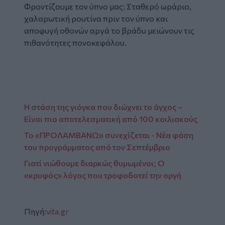
Φροντίζουμε τον ύπνο μας: Σταθερό ωράριο,
χαλαρωτική ρουτίνα πριν τον ύπνο και
αποφυγή οθονών αργά το βράδυ μειώνουν τις
πιθανότητες πονοκεφάλου.
Η στάση της γιόγκα που διώχνει το άγχος –
Είναι πιο αποτελεσματική από 100 κοιλιακούς
Το «ΠΡΟΛΑΜΒΑΝΩ» συνεχίζεται - Νέα φάση
του προγράμματος από τον Σεπτέμβριο
Γιατί νιώθουμε διαρκώς θυμωμένοι; Ο
«κρυφός» λόγος που τροφοδοτεί την οργή
Πηγή:
vita.gr