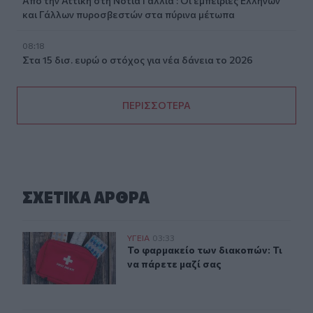
Από την Αττική στη Νότια Γαλλία : Οι εμπειρίες Ελλήνων
και Γάλλων πυροσβεστών στα πύρινα μέτωπα
08:18
Στα 15 δισ. ευρώ ο στόχος για νέα δάνεια το 2026
ΠΕΡΙΣΣΟΤΕΡΑ
ΣΧΕΤΙΚA AΡΘΡΑ
Το φαρμακείο των διακοπών: Τι να πάρετε μαζί σας
ΥΓΕΙΑ
03:33
Το φαρμακείο των διακοπών: Τι να 
Το φαρμακείο των διακοπών: Τι
να πάρετε μαζί σας