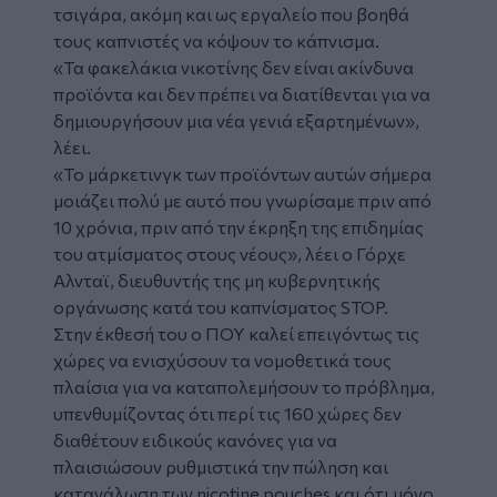
τσιγάρα, ακόμη και ως εργαλείο που βοηθά
τους καπνιστές να κόψουν το κάπνισμα.
«Τα φακελάκια νικοτίνης δεν είναι ακίνδυνα
προϊόντα και δεν πρέπει να διατίθενται για να
δημιουργήσουν μια νέα γενιά εξαρτημένων»,
λέει.
«Το μάρκετινγκ των προϊόντων αυτών σήμερα
μοιάζει πολύ με αυτό που γνωρίσαμε πριν από
10 χρόνια, πριν από την έκρηξη της επιδημίας
του ατμίσματος στους νέους», λέει ο Γόρχε
Αλνταϊ, διευθυντής της μη κυβερνητικής
οργάνωσης κατά του καπνίσματος STOP.
Στην έκθεσή του ο ΠΟΥ καλεί επειγόντως τις
χώρες να ενισχύσουν τα νομοθετικά τους
πλαίσια για να καταπολεμήσουν το πρόβλημα,
υπενθυμίζοντας ότι περί τις 160 χώρες δεν
διαθέτουν ειδικούς κανόνες για να
πλαισιώσουν ρυθμιστικά την πώληση και
κατανάλωση των nicotine pouches και ότι μόνο