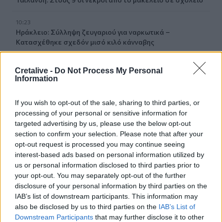
10:23
Ηράκλειο: Σύλληψη ζευγαριού για ναρκωτικά –
Κατασχέθηκε σχεδόν μισό κιλό κάνναβης
10:13
Cretalive -
Do Not Process My Personal
«Δύο μέρες μόνο»
Information
10:10
If you wish to opt-out of the sale, sharing to third parties, or
Πάρος: Στον εισαγγελέα σήμερα ο ιδιοκτήτης του beach
processing of your personal or sensitive information for
bar για τον θάνατο του 4χρονου
targeted advertising by us, please use the below opt-out
section to confirm your selection. Please note that after your
09:52
opt-out request is processed you may continue seeing
Ιός Δυτικού Νείλου: Όλη η Αττική στο επίκεντρο των
interest-based ads based on personal information utilized by
κρουσμάτων
us or personal information disclosed to third parties prior to
your opt-out. You may separately opt-out of the further
09:43
disclosure of your personal information by third parties on the
Ηράκλειο: Ποια θέματα περιλαμβάνει η εβδομαδιαία
IAB’s list of downstream participants. This information may
ανασκόπηση του Δημάρχου
also be disclosed by us to third parties on the
IAB’s List of
Downstream Participants
that may further disclose it to other