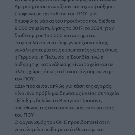
Αμερική, όπου γνωρίζουν και ισχυρή αύξηση.
Σύμφωνα με την έκθεση του ΠΟΥ, μία
δημοφιλής μάρκα του προϊόντος που διέθετε
9.000 σημεία πώλησης το 2017, το 2024 ήταν
διαθέσιμη σε 150.000 καταστήματα.
Τα φακελάκια νικοτίνης γνωρίζουν επίσης
μεγάλη επιτυχία στις ευρωπαϊκές χώρες όπως
η Γερμανία, η Πολωνία, η Σουηδία, ενώ η
αύξηση της κατανάλωσης είναι ταχεία και σε
άλλες χώρες όπως το Πακιστάν, σύμφωνα με
τον ΠΟΥ.
«Δεν πρόκειται απλώς για τάση της αγοράς.
Είναι ένα πρόβλημα δημόσιας υγείας σε ταχεία
εξέλιξη», δηλώνει ο Βινάγιακ Πρασάντ,
υπεύθυνος της αντικαπνιστικής εκστρατείας
του ΠΟΥ.
Ο οργανισμός του ΟΗΕ προειδοποιεί ότι η
νικοτίνη είναι «εξαιρετικά εθιστική» και