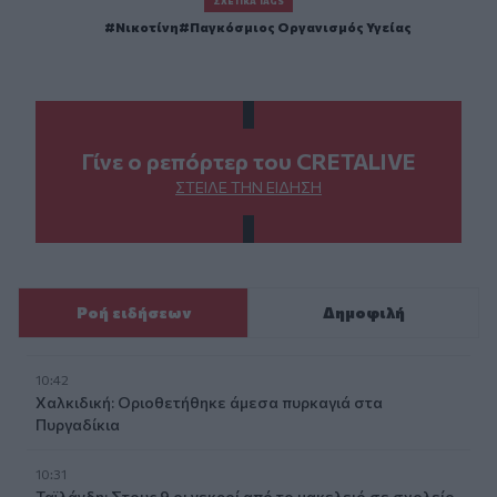
ΣΧΕΤΙΚΆ TAGS
Νικοτίνη
Παγκόσμιος Οργανισμός Υγείας
Γίνε ο ρεπόρτερ του CRETALIVE
ΣΤΕΊΛΕ ΤΗΝ ΕΊΔΗΣΗ
Ροή ειδήσεων
Δημοφιλή
10:42
Χαλκιδική: Οριοθετήθηκε άμεσα πυρκαγιά στα
Πυργαδίκια
10:31
Ταϊλάνδη: Στους 9 οι νεκροί από το μακελειό σε σχολείο