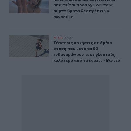
απαιτείται προσοχή και ποια
συμπτώματα δεν πρέπει να
αγνοούμε
Τέσσερις ασκήσεις σε όρθια στάση που μετά τα 60 ενδυ
ΥΓΕΙΑ
07:07
Τέσσερις ασκήσεις σε όρθια στάση 
Τέσσερις ασκήσεις σε όρθια
στάση που μετά τα 60
ενδυναμώνουν τους γλουτούς
καλύτερα από τα squats - Βίντεο