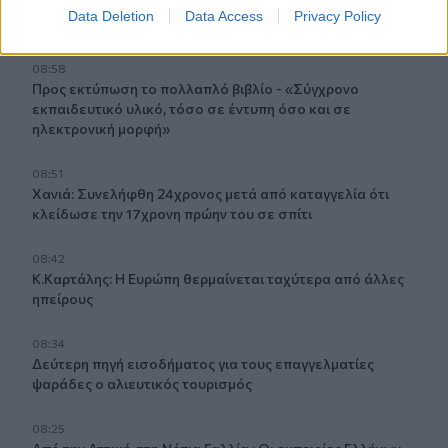
Κομμάτι πύραυλου που προσέκρουσε στη Σελήνη γίνεται
Data Deletion
Data Access
Privacy Policy
χρυσή ευκαιρία μελέτης για ειδικούς επιστήμονες
08:58
Προς εκτύπωση το πολλαπλό βιβλίο - «Σύγχρονο
εκπαιδευτικό υλικό, τόσο σε έντυπη όσο και σε
ηλεκτρονική μορφή»
08:51
Χανιά: Συνελήφθη 24χρονος μετά από καταγγελία ότι
κλείδωσε την 17χρονη πρώην του σε σπίτι
08:42
Κ.Καρτάλης: Η Ευρώπη θερμαίνεται ταχύτερα από άλλες
ηπείρους
08:34
Δεύτερη πηγή εισοδήματος για τους επαγγελματίες
ψαράδες ο αλιευτικός τουρισμός
08:25