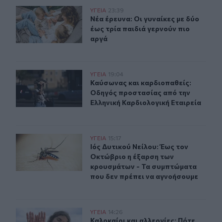
Νέα έρευνα: Οι γυναίκες με δύο έως τρία παιδιά γερνού
ΥΓΕΙΑ
23:39
Νέα έρευνα: Οι γυναίκες με δύο έως
Νέα έρευνα: Οι γυναίκες με δύο
έως τρία παιδιά γερνούν πιο
αργά
Καύσωνας και καρδιοπαθείς: Οδηγός προστασίας από τ
ΥΓΕΙΑ
19:04
Καύσωνας και καρδιοπαθείς: Οδηγό
Καύσωνας και καρδιοπαθείς:
Οδηγός προστασίας από την
Ελληνική Καρδιολογική Εταιρεία
Ιός Δυτικού Νείλου: Έως τον Οκτώβριο η έξαρση των κ
ΥΓΕΙΑ
15:17
Ιός Δυτικού Νείλου: Έως τον Οκτώ
Ιός Δυτικού Νείλου: Έως τον
Οκτώβριο η έξαρση των
κρουσμάτων - Τα συμπτώματα
που δεν πρέπει να αγνοήσουμε
Καλοκαίρι και αλλεργίες: Πότε απαιτείται προσοχή και
ΥΓΕΙΑ
14:26
Καλοκαίρι και αλλεργίες: Πότε απα
Καλοκαίρι και αλλεργίες: Πότε