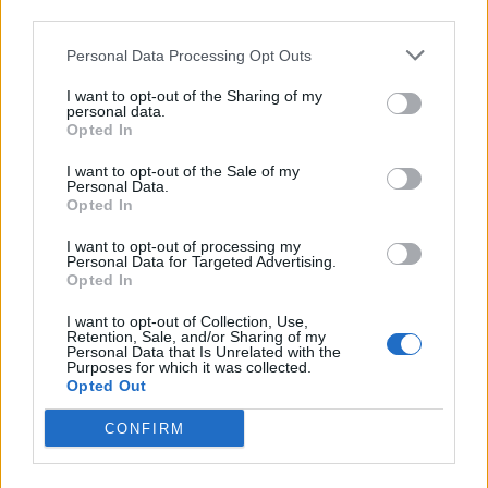
09:41
third parties.
Γερμανία: Νέα έρευνα για την άμυνα απέναντι στα drones
Personal Data Processing Opt Outs
09:35
Γαμήλιος τουρισμός: Στην Κρήτη από όλες τις ηπείρους,
I want to opt-out of the Sharing of my
personal data.
για τον γάμο των ονείρων τους!
Opted In
09:29
I want to opt-out of the Sale of my
Κασσάνοι: Όλα έτοιμα για την Γιορτή Κρεμμυδιού
Personal Data.
Opted In
09:24
I want to opt-out of processing my
Επιστρέφει το Φεστιβάλ Μουσικής Δωματίου Χανίων
Personal Data for Targeted Advertising.
Opted In
09:19
I want to opt-out of Collection, Use,
Πειραιάς: Κορυφώνεται η έξοδος του Αυγούστου
Retention, Sale, and/or Sharing of my
Personal Data that Is Unrelated with the
Purposes for which it was collected.
09:12
Opted Out
Μέριλιν Μονρόε: 64 χρόνια από τη μέρα που πέρασε
στον μύθο - "Θα ήθελα να είχα γεννηθεί στην Ελλάδα"
CONFIRM
09:05