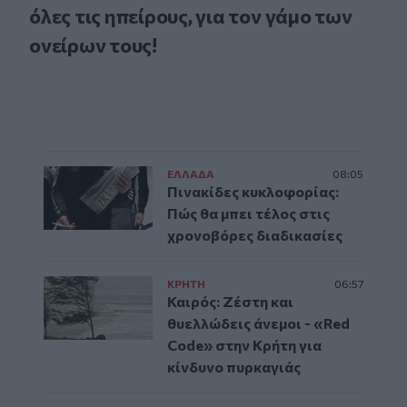
όλες τις ηπείρους, για τον γάμο των
ονείρων τους!
ΕΛΛAΔΑ
08:05
Πινακίδες κυκλοφορίας:
Πώς θα μπει τέλος στις
χρονοβόρες διαδικασίες
ΚΡΗΤΗ
06:57
Καιρός: Ζέστη και
θυελλώδεις άνεμοι - «Red
Code» στην Κρήτη για
κίνδυνο πυρκαγιάς