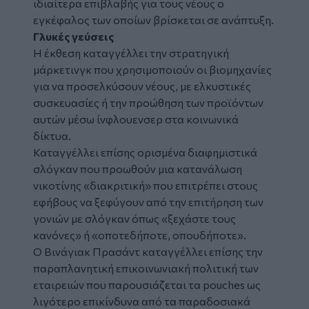
ιδιαίτερα επιβλαβής για τους νέους ο
εγκέφαλος των οποίων βρίσκεται σε ανάπτυξη.
Γλυκές γεύσεις
Η έκθεση καταγγέλλει την στρατηγική
μάρκετινγκ που χρησιμοποιούν οι βιομηχανίες
για να προσελκύσουν νέους, με ελκυστικές
συσκευασίες ή την προώθηση των προϊόντων
αυτών μέσω ίνφλουενσερ στα κοινωνικά
δίκτυα.
Καταγγέλλει επίσης ορισμένα διαφημιστικά
σλόγκαν που προωθούν μια κατανάλωση
νικοτίνης «διακριτική» που επιτρέπει στους
εφήβους να ξεφύγουν από την επιτήρηση των
γονιών με σλόγκαν όπως «ξεχάστε τους
κανόνες» ή «οποτεδήποτε, οπουδήποτε».
Ο Βινάγιακ Πρασάντ καταγγέλλει επίσης την
παραπλανητική επικοινωνιακή πολιτική των
εταιρειών που παρουσιάζεται τα pouches ως
λιγότερο επικίνδυνα από τα παραδοσιακά