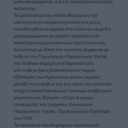
καπνοβιομηχανίας για την προσέλκυση νεαρής
πελατείας.
Τα φακελάκια που απελευθερώνουν την
νικοτίνη στην στοματική κοιλότητα μόλις
τοποθετηθούν ανάμεσα στα ούλα και τα χείλη
μεταμορφώνουν με μεγάλη ταχύτητα την
παγκόσμια αγορά καπνικών προϊόντων και
προϊόντων με βάση την νικοτίνη, σύμφωνα με
έκθεση του Παγκόσμιου Οργανισμού Υγείας
που δόθηκε σήμερα στη δημοσιότητα.
«Οι κυβερνήσεις διαπιστώνουν ταχεία
εξάπλωση των προϊόντων αυτών, κυρίως
μεταξύ των εφήβων και των νέων, που γίνονται
στόχος παραπλανητικών τακτικών επιθετικού
μάρκετινγκ», δηλώνει ο Ετιέν Κρουγκ,
επικεφαλής του τμήματος Κοινωνικοί
Παράγοντες Υγείας, Προαγωγή και Πρόληψη
του ΠΟΥ
Τα προϊόντα που περιέχουν νικοτίνη και