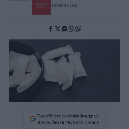
NEWSROOM
Facebook
Twitter
Messenger
Whatsapp
Viber
Προσθέστε το
cretalive.gr
ως
προτιμώμενη πηγή στο Google