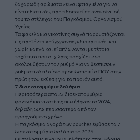
ζαχαρώδη αρώματα «είναι φτιαγμένα για να
είναι εθιστικά», προειδοποιεί σε ανακοίνωσή
του το στέλεχος του Παγκόσμιου Οργανισμού
Υγείας.
Τα φακελάκια νικοτίνης συχνά παρουσιάζονται
ως προϊόντα «σύγχρονα», «διακριτικά» και
χωρίς καπνό και εξαπλώνονται με τέτοια
ταχύτητα που οι χώρες πασχίζουν να
ακολουθήσουν τον ρυθμό για να θεσπίσουν
ρυθμιστικό πλαίσιο προειδοποιεί ο ΠΟΥ στην
πρώτη του έκθεση για το προϊόν αυτό.
7 δισεκατομμύρια δολάρια
Περισσότερα από 23 δισεκατομμύρια
φακελάκια νικοτίνης πωλήθηκαν το 2024,
δηλαδή 50% περισσότερα από τον
προηγούμενο χρόνο.
Η παγκόσμια αγορά των pouches έφθασε τα 7
δισεκατομμύρια δολάρια το 2025.
Οι πωλήσεις είναι οι υψηλότερες στην Βόρεια