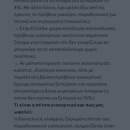
οποίου μάλιστα τα λιπαρά δεν ξεπερνούν το
4%. Με άλλα λόγια, έχει μείνει έξω από τις
έρευνες το πρόβειο γιαούρτι, παραδοσιακό (με
πέτσα) και στραγγιστό (σακούλας).
→ Στην Ελλάδα, χώρα κατεξοχήν κατανάλωσης
πρόβειου γιαουρτιού, αυτό είναι σημαντικό
ζήτημα γιατί σημαίνει ότι δεν γνωρίζουμε αν
μπορούμε να το καταναλώνουμε χωρίς
συνέπειες.
→ Αν μάλιστα είμαστε τακτικοί καταναλωτές
κρέατος, ιδιαίτερα κόκκινου, τότε με
παράλληλη βρώση πρόβειου γιαουρτιού
έχουμε αυτομάτως ξεπεράσει την ημερήσια
επιτρεπόμενη δόση κορεσμένων λιπαρών (η
οποία δεν πρέπει να ξεπερνά το 10%).
Τι είναι η πέτσα γιαουρτιού και πως μας
ωφελεί;
Η δαντελωτή, ελαφρώς ζαρωμένη πέτσα του
παραδοσιακού γιαουρτιού, σχηματίζεται όταν