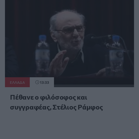
ΕΛΛAΔΑ
13:33
Πέθανε ο φιλόσοφος και
συγγραφέας, Στέλιος Ράμφος