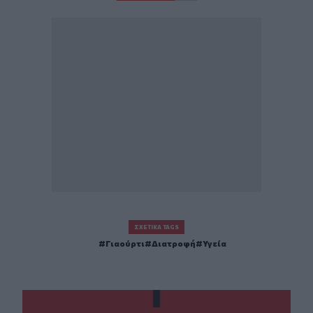
ΣΧΕΤΙΚΆ TAGS
Γιαούρτι
Διατροφή
Υγεία