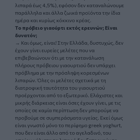
λιπαρά έως 4,5%), εφόσον δεν καταναλώνουμε
παράλληλα και άλλα ζωικά προϊόντα την ίδια
ημέρα και κυρίως κόκκινο κρέας.
Το πρόβειο γιαούρτι εκτός ερευνών; Είναι
δυνατόν;
→ Και όμως, είναι! Στην Ελλάδα, δυστυχώς, δεν
έχουν γίνει ευρείες μελέτες που να
επιβεβαιώνουν ότι με την κατανάλωση
πλήρους πρόβειου γιαουρτιού δεν υπάρχει
πρόβλημα με την πρόσληψη κορεσμένων
λιπαρών. Όλες οι μελέτες σχετικά με τη
διατροφική ταυτότητα του γιαουρτιού
προέρχονται από το εξωτερικό. Ελάχιστες και
μικρής διάρκειας είναι όσες έχουν γίνει, με τις
οποίες σε καμία περίπτωση δεν μπορούμε να
προβούμε σε συμπεράσματα υγείας. Εκεί όμως
είναι γνωστό μόνο το περίφημο greek yoghurt,
που δεν είναι άλλο από το αγελαδινό, του