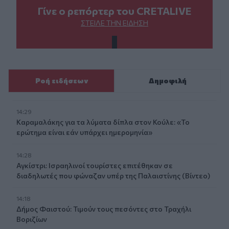
Γίνε ο ρεπόρτερ του CRETALIVE
ΣΤΕΊΛΕ ΤΗΝ ΕΊΔΗΣΗ
Ροή ειδήσεων
Δημοφιλή
14:29
Καραμαλάκης για τα λύματα δίπλα στον Κούλε: «Το
ερώτημα είναι εάν υπάρχει ημερομηνία»
14:28
Αγκίστρι: Ισραηλινοί τουρίστες επιτέθηκαν σε
διαδηλωτές που φώναζαν υπέρ της Παλαιστίνης (Βίντεο)
14:18
Δήμος Φαιστού: Τιμούν τους πεσόντες στο Τραχήλι
Βοριζίων