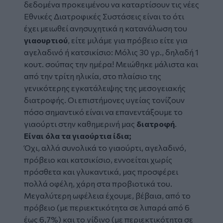
δεδομένα προκειμένου να καταρτίσουν τις νέες
Εθνικές Διατροφικές Συστάσεις είναι το ότι
έχει μειωθεί ανησυχητικά η κατανάλωση του
γιαουρτιού
, είτε μιλάμε για πρόβειο είτε για
αγελαδινό ή κατσικίσιο: Μόλις 30 γρ., δηλαδή 1
κουτ. σούπας την ημέρα! Μειώθηκε μάλιστα και
από την τρίτη ηλικία, στο πλαίσιο της
γενικότερης εγκατάλειψης της μεσογειακής
διατροφής. Οι επιστήμονες υγείας τονίζουν
πόσο σημαντικό είναι να επανεντάξουμε το
γιαούρτι στην καθημερινή μας
διατροφή
.
Είναι όλα τα γιαούρτια ίδια;
Όχι, αλλά συνολικά το γιαούρτι, αγελαδινό,
πρόβειο και κατσικίσιο, εννοείται χωρίς
πρόσθετα και γλυκαντικά, μας προσφέρει
πολλά οφέλη, χάρη στα προβιοτικά του.
Μεγαλύτερη ωφέλεια έχουμε, βέβαια, από το
πρόβειο (με περιεκτικότητα σε λιπαρά από 6
έως 6,7%) και το γίδινο (με περιεκτικότητα σε