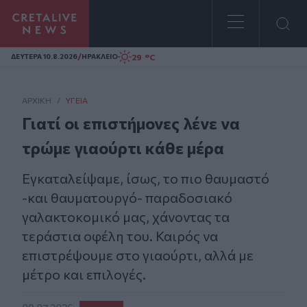
Homepage
/
29 °C
ΔΕΥΤΕΡΑ 10.8.2026
ΗΡΑΚΛΕΙΟ
ΑΡΧΙΚΗ
/
ΥΓΕΊΑ
Γιατί οι επιστήμονες λένε να
τρώμε γιαούρτι κάθε μέρα
Εγκαταλείψαμε, ίσως, το πιο θαυμαστό
-και θαυματουργό- παραδοσιακό
γαλακτοκομικό μας, χάνοντας τα
τεράστια οφέλη του. Καιρός να
επιστρέψουμε στο γιαούρτι, αλλά με
μέτρο και επιλογές.