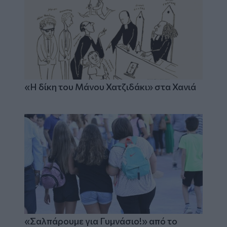
«Η δίκη του Μάνου Χατζιδάκι» στα Χανιά
«Σαλπάρουμε για Γυμνάσιο!» από το