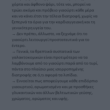
χόρτα και άφθονο ψάρι, τότε ναι, μπορεί να
τρώει ακόμα και πρόβειο γιαούρτι κάθε μέρα
και να κάνει έτσι την τέλεια διατροφή, χωρίς να
ξεπερνά τα όρια για την καρδιαγγειακή και τη
γενικότερη υγεία του.
→ Δεν πρέπει, άλλωστε, να ξεχνάμε ότι το
γιαούρτι λειτουργεί προστατευτικά για το
έντερο.
→ Γενικά, τα θρεπτικά συστατικά των
γαλακτοκομικών είναι προτιμότερο να τα
λαμβάνουμε από το γιαούρτι παρά από το τυρί,
πάντα στο πλαίσιο μιας ισορροπημένης
διατροφής σε ό,τι αφορά τα λιπίδια.
→ Εννοείται πως αποφεύγουμε κάθε επιδόρπιο
γιαουρτιού, αρωματισμένο και με προσθήκες
γλυκαντικών και άλλων βελτιωτικών γεύσης,
χρώματος, αρώματος και υφής.