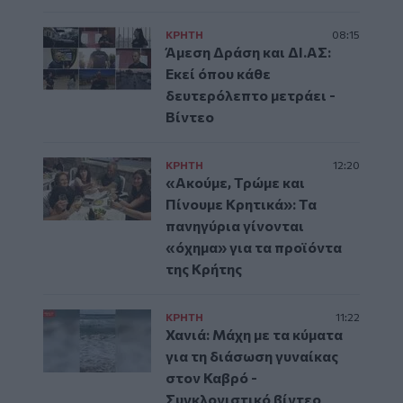
ΚΡΗΤΗ
08:15
Άμεση Δράση και ΔΙ.ΑΣ:
Εκεί όπου κάθε
δευτερόλεπτο μετράει -
Βίντεο
ΚΡΗΤΗ
12:20
«Ακούμε, Τρώμε και
Πίνουμε Κρητικά»: Τα
πανηγύρια γίνονται
«όχημα» για τα προϊόντα
της Κρήτης
ΚΡΗΤΗ
11:22
Χανιά: Μάχη με τα κύματα
για τη διάσωση γυναίκας
στον Καβρό -
Συγκλονιστικό βίντεο