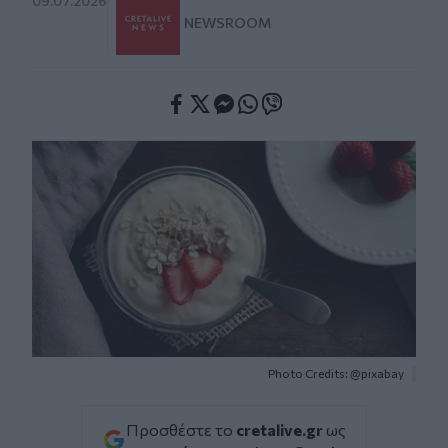
09.07.2026
NEWSROOM
Facebook
Twitter
Messenger
Whatsapp
Viber
Photo Credits: @pixabay
Προσθέστε το
cretalive.gr
ως