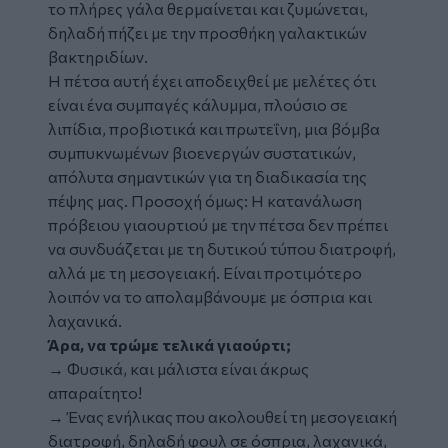
το πλήρες γάλα θερμαίνεται και ζυμώνεται,
δηλαδή πήζει με την προσθήκη γαλακτικών
βακτηριδίων.
Η πέτσα αυτή έχει αποδειχθεί με μελέτες ότι
είναι ένα συμπαγές κάλυμμα, πλούσιο σε
λιπίδια, προβιοτικά και πρωτεΐνη, μια βόμβα
συμπυκνωμένων βιοενεργών συστατικών,
απόλυτα σημαντικών για τη διαδικασία της
πέψης μας. Προσοχή όμως: Η κατανάλωση
πρόβειου γιαουρτιού με την πέτσα δεν πρέπει
να συνδυάζεται με τη δυτικού τύπου διατροφή,
αλλά με τη μεσογειακή. Είναι προτιμότερο
λοιπόν να το απολαμβάνουμε με όσπρια και
λαχανικά.
Άρα, να τρώμε τελικά γιαούρτι;
→ Φυσικά, και μάλιστα είναι άκρως
απαραίτητο!
→ Ένας ενήλικας που ακολουθεί τη μεσογειακή
διατροφή, δηλαδή φουλ σε όσπρια, λαχανικά,