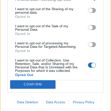
13:38
Συνταγή για γαρίδες tempura με κρούστα καρύδας
I want to opt-out of the Sharing of my
personal data.
Opted In
13:35
Δήμος Μινώα Πεδιάδας: Συνολικά 285 ζώα έλαβαν
I want to opt-out of the Sale of my
κτηνιατρική φροντίδα!
Personal Data.
Opted In
13:33
Πέθανε ο φιλόσοφος και συγγραφέας, Στέλιος Ράμφος
I want to opt-out of processing my
Personal Data for Targeted Advertising.
Opted In
13:26
Μήλος: Μπαράζ αντιδράσεων και εισαγγελική
I want to opt-out of Collection, Use,
Retention, Sale, and/or Sharing of my
παρέμβαση για το ελικόπτερο που προσγειώθηκε στο
Personal Data that Is Unrelated with the
Σαρακήνικο
Purposes for which it was collected.
Opted Out
13:22
CONFIRM
Δήμος Φαιστού: Εκδήλωση Μνήμης Πεσόντων
Σκουρβούλων
13:11
Data Deletion
Data Access
Privacy Policy
Περιφέρεια Κρήτης: Μισό εκατομ. ευρώ για έργα οδικής
ασφάλειας