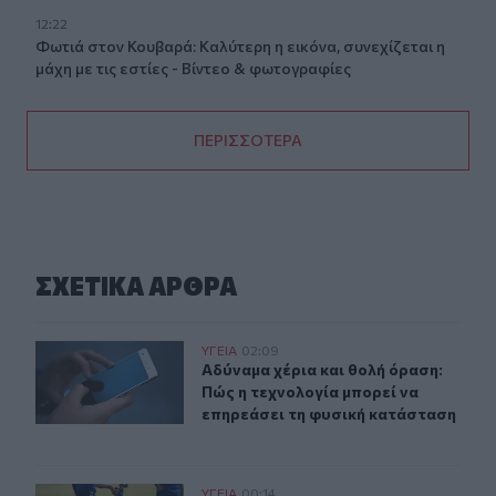
12:22
Φωτιά στον Κουβαρά: Καλύτερη η εικόνα, συνεχίζεται η
μάχη με τις εστίες - Βίντεο & φωτογραφίες
ΠΕΡΙΣΣΟΤΕΡΑ
ΣΧΕΤΙΚA AΡΘΡΑ
Αδύναμα χέρια και θολή όραση: Πώς η τεχνολογία μπορ
ΥΓΕΙΑ
02:09
Αδύναμα χέρια και θολή όραση: Πώς
Αδύναμα χέρια και θολή όραση:
Πώς η τεχνολογία μπορεί να
επηρεάσει τη φυσική κατάσταση
Κράμπες: Τι τις προκαλεί και τι να κάνουμε όταν αρχίσο
ΥΓΕΙΑ
00:14