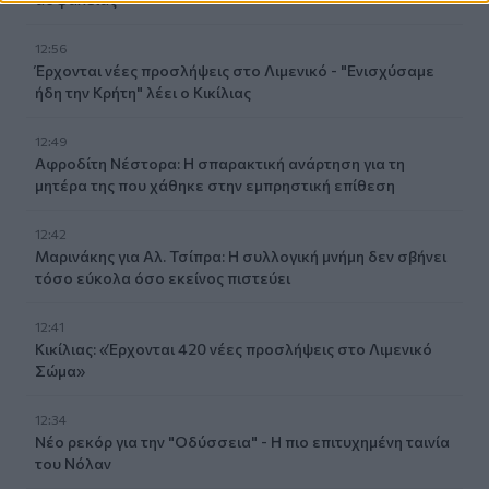
12:56
Έρχονται νέες προσλήψεις στο Λιμενικό - "Ενισχύσαμε
ήδη την Κρήτη" λέει ο Κικίλιας
12:49
Αφροδίτη Νέστορα: Η σπαρακτική ανάρτηση για τη
μητέρα της που χάθηκε στην εμπρηστική επίθεση
12:42
Μαρινάκης για Αλ. Τσίπρα: Η συλλογική μνήμη δεν σβήνει
τόσο εύκολα όσο εκείνος πιστεύει
12:41
Κικίλιας: «Έρχονται 420 νέες προσλήψεις στο Λιμενικό
Σώμα»
12:34
Νέο ρεκόρ για την "Οδύσσεια" - Η πιο επιτυχημένη ταινία
του Νόλαν