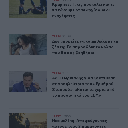
Κράμπες: Τι τις προκαλεί και τι να 
Κράμπες: Τι τις προκαλεί και τι
να κάνουμε όταν αρχίσουν οι
ενοχλήσεις
Δεν μπορείτε να κοιμηθείτε με τη ζέστη; Το απροσδόκη
ΥΓΕΙΑ
21:08
Δεν μπορείτε να κοιμηθείτε με τη 
Δεν μπορείτε να κοιμηθείτε με τη
ζέστη; Το απροσδόκητο κόλπο
που θα σας βοηθήσει
Άδ. Γεωργιάδης για την επίθεση σε νοσηλεύτρια του «
ΥΓΕΙΑ
20:50
Άδ. Γεωργιάδης για την επίθεση σε
Άδ. Γεωργιάδης για την επίθεση
σε νοσηλεύτρια του «Ερυθρού
Σταυρού»: «Κάτω τα χέρια από
το προσωπικό του ΕΣΥ»
Νέα μελέτη: Αποφεύγοντας αυτούς τους 3 παράγοντες κι
ΥΓΕΙΑ
19:35
Νέα μελέτη: Αποφεύγοντας αυτούς τ
Νέα μελέτη: Αποφεύγοντας
αυτούς τους 3 παράγοντες