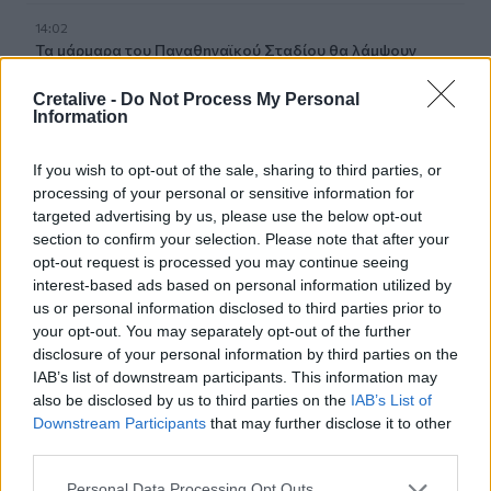
14:02
Τα μάρμαρα του Παναθηναϊκού Σταδίου θα λάμψουν
ξανά!
Cretalive -
Do Not Process My Personal
Information
13:59
Ολική έκλειψη Ηλίου 2026: Πού θα είναι ορατό το
εντυπωσιακό φαινόμενο, όλα όσα πρέπει να γνωρίζετε
If you wish to opt-out of the sale, sharing to third parties, or
processing of your personal or sensitive information for
13:53
targeted advertising by us, please use the below opt-out
Φυσικό αέριο: Συναγερμός στην Ευρώπη - Χαμηλά τα
section to confirm your selection. Please note that after your
αποθέματα ενόψει χειμώνα
opt-out request is processed you may continue seeing
interest-based ads based on personal information utilized by
us or personal information disclosed to third parties prior to
13:49
Βραζιλία: Ποδοσφαιριστής έπεσε στο... κενό
your opt-out. You may separately opt-out of the further
πανηγυρίζοντας γκολ που εν τέλει ακυρώθηκε - Βίντεο
disclosure of your personal information by third parties on the
IAB’s list of downstream participants. This information may
also be disclosed by us to third parties on the
IAB’s List of
13:48
ΓΕΕΘΑ: Υπεγράφη το Κοινό Σχέδιο Δράσης Ελλάδας –
Downstream Participants
that may further disclose it to other
Κύπρου – Ιορδανίας για το 2026
third parties.
Personal Data Processing Opt Outs