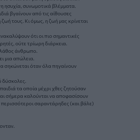
γη ησυχία, συνωμοτικά βλέμματα.
ιδιά βγαίνουν από τις αίθουσες
ζωή τους. Κι όμως, η ζωή μας κρίνεται
ανακαλύψουν ότι οι πιο σημαντικές
ρητές, ούτε τρίωρη διάρκεια.
ί λάθος άνθρωπο.
ει μια απώλεια.
 να σηκώνεται όταν όλα πηγαίνουν
ύ δύσκολες.
 παιδιά τα οποία μέχρι χθες ζητούσαν
 και σήμερα καλούνται να αποφασίσουν
οι περισσότεροι σαραντάρηδες (και βάλε)
ονταν.