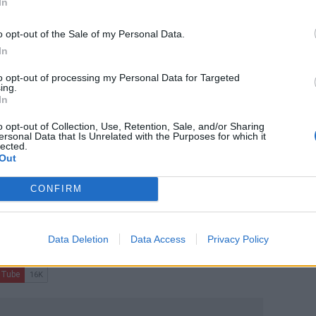
In
ς Πανελλαδικές 2026
o opt-out of the Sale of my Personal Data.
In
to opt-out of processing my Personal Data for Targeted
ing.
In
το κόστος της αδράνειας
o opt-out of Collection, Use, Retention, Sale, and/or Sharing
 η Κρήτη εμπνέει τον κόσμο
ersonal Data that Is Unrelated with the Purposes for which it
lected.
Out
CONFIRM
ο
Google News
και στο
Facebook
Data Deletion
Data Access
Privacy Policy
κανάλι μας στο
YouTube