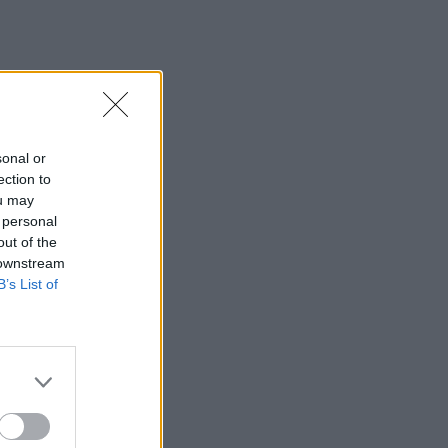
απαγόρευση λόγω μηχανικής βλάβης
11:27
Θεσσαλονίκη: Κατήγγειλε καταδίωξη
και εμβολισμό, διαπιστώθηκε ότι
οδηγούσε κλεμμένο αυτοκίνητο
sonal or
11:19
ection to
Ο Μπράντον Κλαρκ πέθανε από τις
ou may
επιπτώσεις ηρωίνης και κοκαΐνης
 personal
out of the
11:11
 downstream
Δήμος Μαλεβιζίου: Στους πρώτους
B’s List of
Δήμους που εξασφάλισαν
χρηματοδότηση για Σχέδιο Αστικής
Ανθεκτικότητας
11:05
Ηράκλειο: Ιδιοκτήτες ακινήτων έχουν
τάσεις φυγής από τη βραχυχρόνια
μίσθωση