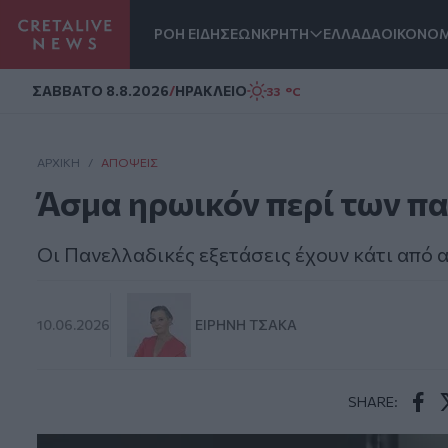
ΡΟΗ ΕΙΔΗΣΕΩΝ
ΚΡΗΤΗ
ΕΛΛΑΔΑ
ΟΙΚΟΝΟΜ
Homepage
ΣAΒΒΑΤΟ 8.8.2026
/
ΗΡΑΚΛΕΙΟ
33 °C
ΑΡΧΙΚΗ
/
ΑΠΌΨΕΙΣ
Άσμα ηρωικόν περί των π
Οι Πανελλαδικές εξετάσεις έχουν κάτι από 
10.06.2026
ΕΙΡΉΝΗ ΤΣΆΚΑ
SHARE:
Face
T