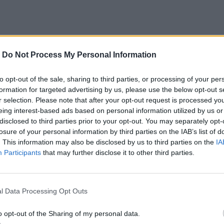
πίσω αυτές τις μέρες με μια περίεργη
-
Do Not Process My Personal Information
μερα θέλουν να μην ξανακούσουν ούτε τη
to opt-out of the sale, sharing to third parties, or processing of your per
ζουμε. Θυμάται τους ανθρώπους που
formation for targeted advertising by us, please use the below opt-out s
r selection. Please note that after your opt-out request is processed y
όμο όταν ο πρώτος έκλεισε.
eing interest-based ads based on personal information utilized by us or
στους φακέλους και τα εξεταστικά κέντρα
disclosed to third parties prior to your opt-out. You may separately opt-
losure of your personal information by third parties on the IAB’s list of
βαθιά ανάσα.
. This information may also be disclosed by us to third parties on the
IA
Participants
that may further disclose it to other third parties.
άσεις λες και πρόκειται για
l Data Processing Opt Outs
εγάλο κεφάλαιο. Αλλά δεν είναι το τέλος
o opt-out of the Sharing of my personal data.
ης.