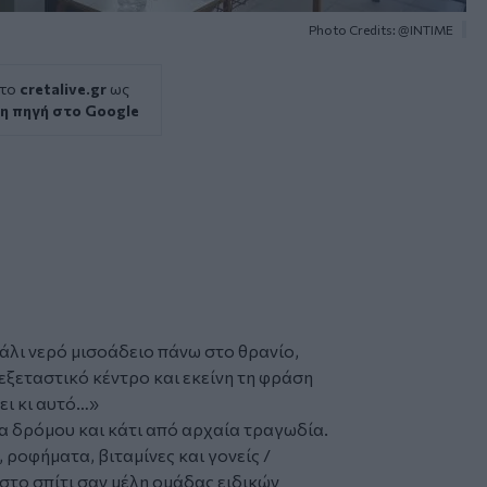
Photo Credits: @INTIME
 το
cretalive.gr
ως
η πηγή στο Google
άλι νερό μισοάδειο πάνω στο θρανίο,
 εξεταστικό κέντρο και εκείνη τη φράση
ει κι αυτό…»
α δρόμου και κάτι από αρχαία τραγωδία.
ροφήματα, βιταμίνες και γονείς /
 στο σπίτι σαν μέλη ομάδας ειδικών