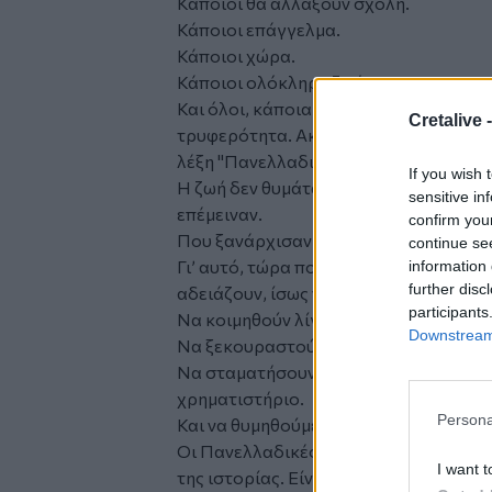
Κάποιοι θα αλλάξουν σχολή.
Κάποιοι επάγγελμα.
Κάποιοι χώρα.
Κάποιοι ολόκληρη ζωή.
Και όλοι, κάποια στιγμή, θα κοιτάξουν 
Cretalive 
τρυφερότητα. Ακόμα κι εκείνοι που σή
λέξη "Πανελλαδικές".
If you wish 
Η ζωή δεν θυμάται τα μόρια όσο νομί
sensitive in
επέμειναν.
confirm you
Που ξανάρχισαν. Που βρήκαν άλλον δρ
continue se
Γι’ αυτό, τώρα που τα γραπτά μπήκαν 
information 
further disc
αδειάζουν, ίσως να πάρουμε όλοι μια 
participants
Να κοιμηθούν λίγο τα παιδιά.
Downstream 
Να ξεκουραστούν οι γονείς.
Να σταματήσουν οι αναλύσεις για τις β
χρηματιστήριο.
Persona
Και να θυμηθούμε το πιο σημαντικό:
Οι Πανελλαδικές μπορεί να είναι ένα μ
I want t
της ιστορίας. Είναι απλώς μία σελίδα τ