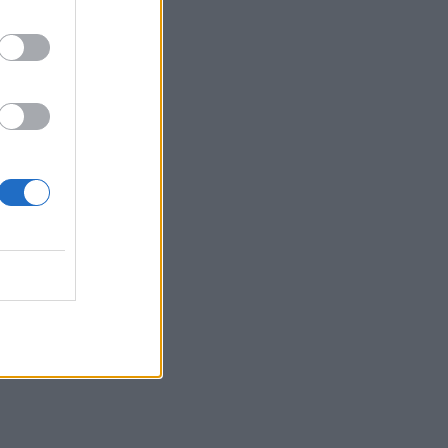
10:48
Χαρδαλιάς: Καμία ανεμογεννήτρια σε
καμένες και αναδασωτέες περιοχές της
Αττικής
10:42
Ο «χάρτης» των πληρωμών από τον e-
ΕΦΚΑ και τη ΔΥΠΑ έως τις 14
Αυγούστου
10:40
Γαύδος: Επιχείρηση διάσωσης 31χρονης
από δύσβατο σημείο
10:33
Marfin: «Δεν υπάρχει ταυτοποίηση»
λέει ο δικηγόρος της 46χρονης
10:25
Δημήτρης Παπαμιχαήλ: Το