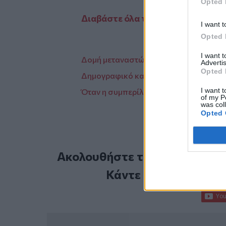
Opted 
Διαβάστε όλα τα ρεπορτάζ για τι
I want t
Opted 
I want 
Δομή μεταναστών: όχι άλλο κάρβουνο!
Advertis
Opted 
Δημογραφικό και ακριτικές περιοχές: 
I want t
Όταν η συμπερίληψη γίνεται πράξη και
of my P
was col
Opted 
Ακολουθήστε το Cretalive στ
Κάντε εγγραφή στο 