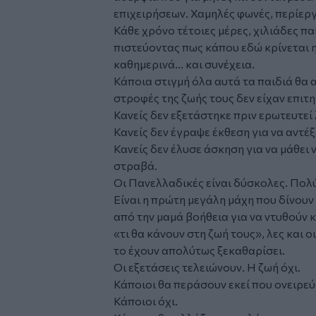
επιχειρήσεων. Χαμηλές φωνές, περίερ
Κάθε χρόνο τέτοιες μέρες, χιλιάδες πα
πιστεύοντας πως κάπου εδώ κρίνεται η 
καθημερινά... και συνέχεια.
Κάποια στιγμή όλα αυτά τα παιδιά θα 
στροφές της ζωής τους δεν είχαν επιτη
Κανείς δεν εξετάστηκε πριν ερωτευτε
Κανείς δεν έγραψε έκθεση για να αντέξ
Κανείς δεν έλυσε άσκηση για να μάθει
στραβά.
Οι Πανελλαδικές είναι δύσκολες. Πολ
Είναι η πρώτη μεγάλη μάχη που δίνουν
από την μαμά βοήθεια για να ντυθούν
«τι θα κάνουν στη ζωή τους», λες και 
το έχουν απολύτως ξεκαθαρίσει.
Οι εξετάσεις τελειώνουν. Η ζωή όχι.
Κάποιοι θα περάσουν εκεί που ονειρεύ
Κάποιοι όχι.