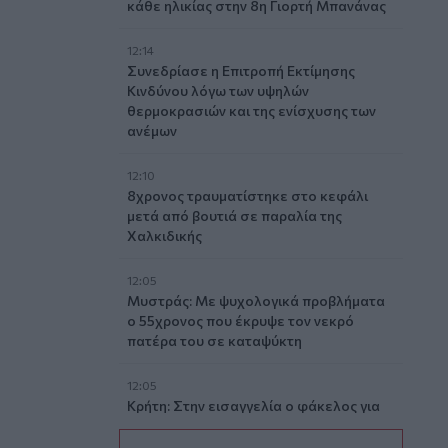
κάθε ηλικίας στην 8η Γιορτή Μπανάνας
12:14
Συνεδρίασε η Επιτροπή Εκτίμησης
Κινδύνου λόγω των υψηλών
θερμοκρασιών και της ενίσχυσης των
ανέμων
12:10
8χρονος τραυματίστηκε στο κεφάλι
μετά από βουτιά σε παραλία της
Χαλκιδικής
12:05
Μυστράς: Με ψυχολογικά προβλήματα
ο 55χρονος που έκρυψε τον νεκρό
πατέρα του σε καταψύκτη
12:05
Κρήτη: Στην εισαγγελία ο φάκελος για
τον τουρίστα με τις ανήθικες προτάσεις
- Τι λέει η ΕΛ.ΑΣ για τη 10χρονη