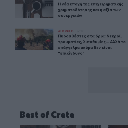
Η νέα εποχή της επιχειρηματική
Η νέα εποχή της επιχειρηματικής
χρηματοδότησης και η αξία των
συνεργειών
Πυροσβέστες στα όρια: Νεκροί, τραυματίες, λιποθυμίε
ΑΠΟΨΕΙΣ
07:30
Πυροσβέστες στα όρια: Νεκροί, τ
Πυροσβέστες στα όρια: Νεκροί,
τραυματίες, λιποθυμίες... Αλλά το
επάγγελμα ακόμα δεν είναι
"επικίνδυνο"
Best of Crete