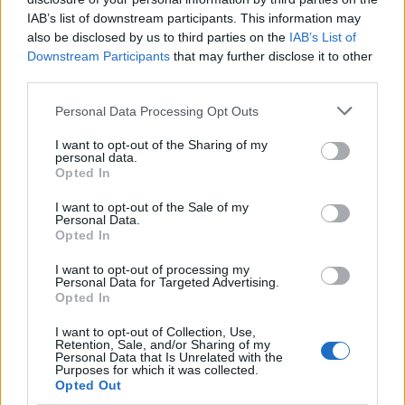
παραλία της Χαλκιδικής
IAB’s list of downstream participants. This information may
also be disclosed by us to third parties on the
IAB’s List of
12:05
Downstream Participants
that may further disclose it to other
Μυστράς: Με ψυχολογικά προβλήματα ο 55χρονος που
third parties.
έκρυψε τον νεκρό πατέρα του σε καταψύκτη
Personal Data Processing Opt Outs
12:05
I want to opt-out of the Sharing of my
Κρήτη: Στην εισαγγελία ο φάκελος για τον τουρίστα με τις
personal data.
ανήθικες προτάσεις - Τι λέει η ΕΛ.ΑΣ για τη 10χρονη
Opted In
11:56
I want to opt-out of the Sale of my
Personal Data.
«Η θάλασσα βάφτηκε καφέ»: Δυσοσμία και λύματα μια
Opted In
"ανάσα" από το Κούλε (photos)
I want to opt-out of processing my
11:54
Personal Data for Targeted Advertising.
Opted In
Φωτιά σε κτίριο στην Κουμουνδούρου: Πυροσβέστες
απεγκλώβισαν άτομο
I want to opt-out of Collection, Use,
Retention, Sale, and/or Sharing of my
Personal Data that Is Unrelated with the
11:51
Purposes for which it was collected.
Στις Βρύσες το 2ο Φεστιβάλ Κρηνών με Μαρία Κώτη
Opted Out
Κωστή Αβυσσινό