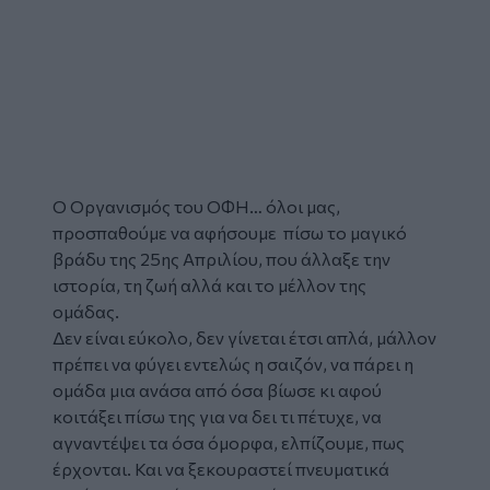
Ο Οργανισμός του ΟΦΗ… όλοι μας,
προσπαθούμε να αφήσουμε πίσω το μαγικό
βράδυ της 25ης Απριλίου, που άλλαξε την
ιστορία, τη ζωή αλλά και το μέλλον της
ομάδας.
Δεν είναι εύκολο, δεν γίνεται έτσι απλά, μάλλον
πρέπει να φύγει εντελώς η σαιζόν, να πάρει η
ομάδα μια ανάσα από όσα βίωσε κι αφού
κοιτάξει πίσω της για να δει τι πέτυχε, να
αγναντέψει τα όσα όμορφα, ελπίζουμε, πως
έρχονται. Και να ξεκουραστεί πνευματικά