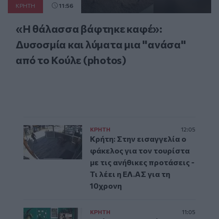
ΚΡΗΤΗ
11:56
«Η θάλασσα βάφτηκε καφέ»:
Δυσοσμία και λύματα μια "ανάσα"
από το Κούλε (photos)
ΚΡΗΤΗ
12:05
Κρήτη: Στην εισαγγελία ο
φάκελος για τον τουρίστα
με τις ανήθικες προτάσεις -
Τι λέει η ΕΛ.ΑΣ για τη
10χρονη
ΚΡΗΤΗ
11:05