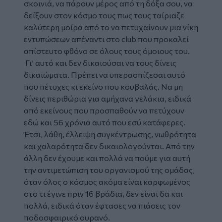
σκοινιά, να πάρουν μέρος από τη δόξα σου, να
δείξουν στον κόσμο τους πως τους ταίριαζε
καλύτερη μοίρα από το να πετυχαίνουν μια νίκη
εντυπώσεων απέναντι στο club που προκαλεί
απίστευτο φθόνο σε όλους τους όμοιους του.
Γι’ αυτό και δεν δικαιούσαι να τους δίνεις
δικαιώματα. Πρέπει να υπερασπίζεσαι αυτό
που πέτυχες κι εκείνο που κουβαλάς. Να μη
δίνεις περιθώρια για αμήχανα γελάκια, ειδικά
από εκείνους που προσπαθούν να πετύχουν
εδώ και 56 χρόνια αυτό που εσύ κατάφερες.
Έτσι, λάθη, έλλειψη συγκέντρωσης, νωθρότητα
και χαλαρότητα δεν δικαιολογούνται. Από την
άλλη δεν έχουμε και πολλά να πούμε για αυτή
την αντιμετώπιση του οργανισμού της ομάδας,
όταν όλος ο κόσμος ακόμα είναι καρφωμένος
στο τι έγινε πριν 16 βράδια, δεν είναι δα και
πολλά, ειδικά όταν έφτασες να πιάσεις τον
ποδοσφαιρικό ουρανό.