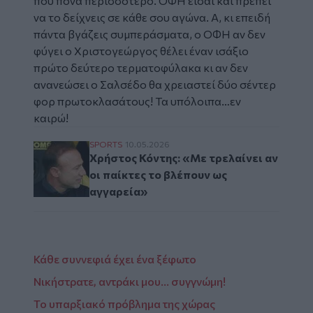
που πονά περισσότερο. ΟΦΗ είσαι και πρέπει
να το δείχνεις σε κάθε σου αγώνα. Α, κι επειδή
πάντα βγάζεις συμπεράσματα, ο ΟΦΗ αν δεν
φύγει ο Χριστογεώργος θέλει έναν ισάξιο
πρώτο δεύτερο τερματοφύλακα κι αν δεν
ανανεώσει ο Σαλσέδο θα χρειαστεί δύο σέντερ
φορ πρωτοκλασάτους! Τα υπόλοιπα…εν
καιρώ!
Χρήστος Κόντης: «Με τρελαίνει αν οι παίκ
SPORTS
10.05.2026
Χρήστος Κόντης: «Με τρελαίνει αν
οι παίκτες το βλέπουν ως
αγγαρεία»
Κάθε συννεφιά έχει ένα ξέφωτο
Νικήστρατε, αντράκι μου… συγγνώμη!
Το υπαρξιακό πρόβλημα της χώρας