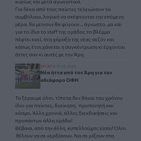
κυρίως και μετά αγωνιστικά.
Για δέκα από τους παίκτες τελειώνουν τα
συμβόλαια, λογικό να σκέφτονται την επόμενη
μέρα, θα μείνουν θα φύγουν… άγνωστο, μα και
για το ίδιο το staff της ομάδας το βλέμμα
πέφτει εκεί, στη χάραξη της νέας σεζόν και
κάπως έτσι χάνεται η συγκέντρωση κι έρχονται
ήττες σαν κι αυτές με τον Άρη.
Νέα ήττα από τον Άρη για τον αδιάφορο 
SPORTS
10.05.2026
Νέα ήττα από τον Άρη για τον
αδιάφορο ΟΦΗ
Το ξέρουμε όλοι, τίποτα δεν θάναι του χρόνου
ίδιο για παίκτες, διοίκηση, προπονητή και
κόσμο. Άλλη χρονιά, άλλες διεκδικήσεις και
προπάντων άλλη ομάδα!
Βέβαια, από την άλλη, κυπελλούχος είσαι! Όλοι
θέλουν να σε κερδίσουν. Να σε ρίξουν στα