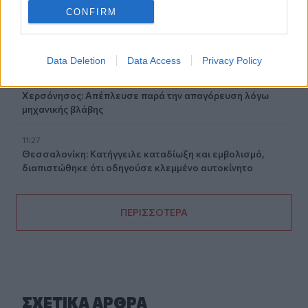
CONFIRM
11:44
Αυτά τα τρία ζώδια προσελκύουν σημαντική οικονομική
επιτυχία τον Αύγουστο
Data Deletion
Data Access
Privacy Policy
11:34
Χερσόνησος: Απέπλευσε παρά την απαγόρευση λόγω
μηχανικής βλάβης
11:27
Θεσσαλονίκη: Κατήγγειλε καταδίωξη και εμβολισμό,
διαπιστώθηκε ότι οδηγούσε κλεμμένο αυτοκίνητο
ΠΕΡΙΣΣΟΤΕΡΑ
ΣΧΕΤΙΚA AΡΘΡΑ