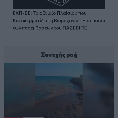
ΕΧΠ-ΒΕ: Το «Ενιαίο Πλαίσιο» που
Κατακερματίζει τη Βιομηχανία - Η σημασία
των παρεμβάσεων του ΠΑΣΕΒΙΠΕ
Συνεχής ροή