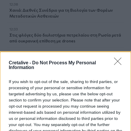
12:38
Χανιά: Διεθνές Συνέδριο για τη Βιολογία των Φορέων
Μεταδοτικών Ασθενειών
12:33
Στις φλόγες δύο διυλιστήρια πετρελαίου στη Ρωσία μετά
από ουκρανική επίθεση με drones
12:29
Οι «αγκαζαρισμένες» ξαπλώστρες στις παραλίες
Cretalive -
Do Not Process My Personal
Information
12:21
Δήμος Βιάννου: Χιλιάδες επισκέπτες κάθε ηλικίας στην
If you wish to opt-out of the sale, sharing to third parties, or
8η Γιορτή Μπανάνας
processing of your personal or sensitive information for
targeted advertising by us, please use the below opt-out
12:14
section to confirm your selection. Please note that after your
Συνεδρίασε η Επιτροπή Εκτίμησης Κινδύνου λόγω των
opt-out request is processed you may continue seeing
υψηλών θερμοκρασιών και της ενίσχυσης των ανέμων
interest-based ads based on personal information utilized by
us or personal information disclosed to third parties prior to
12:10
your opt-out. You may separately opt-out of the further
8χρονος τραυματίστηκε στο κεφάλι μετά από βουτιά σε
disclosure of your personal information by third parties on the