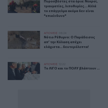
Πυροσβέστες στα όρια: Νεκροί, τραυ
Πυροσβέστες στα όρια: Νεκροί,
τραυματίες, λιποθυμίες... Αλλά
το επάγγελμα ακόμα δεν είναι
"επικίνδυνο"
Νότιο Ρέθυμνο: Ο Παράδεισος απ’ την Κόλαση απέχει 
ΑΠΟΨΕΙΣ
08:24
Νότιο Ρέθυμνο: Ο Παράδεισος απ’ 
Νότιο Ρέθυμνο: Ο Παράδεισος
απ’ την Κόλαση απέχει
ελάχιστα… δευτερόλεπτα!
Το ΛΙΓΟ και το ΠΟΛΥ βλάπτουν …
ΑΠΟΨΕΙΣ
12:22
Το ΛΙΓΟ και το ΠΟΛΥ βλάπτουν …
Το ΛΙΓΟ και το ΠΟΛΥ βλάπτουν …