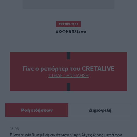
ΣΧΕΤΙΚΆ TAGS
ΟΦΗ
Πλέι οφ
Γίνε ο ρεπόρτερ του CRETALIVE
ΣΤΕΊΛΕ ΤΗΝ ΕΊΔΗΣΗ
Ροή ειδήσεων
Δημοφιλή
13:03
Βίντεο: Μεθυσμένη σκότωσε νύφη λίγες ώρες μετά τον