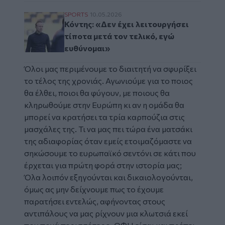
Κόντης: «Δεν έχει λειτουργήσει τίποτα μετ
SPORTS
10.05.2026
Κόντης: «Δεν έχει λειτουργήσει
τίποτα μετά τον τελικό, εγώ
ευθύνομαι»
Όλοι μας περιμένουμε το διαιτητή να σφυρίξει
το τέλος της χρονιάς. Αγωνιούμε για το ποιος
θα έλθει, ποιοι θα φύγουν, με ποιους θα
κληρωθούμε στην Ευρώπη κι αν η ομάδα θα
μπορεί να κρατήσει τα τρία καρπούζια στις
μασχάλες της. Τι να μας πει τώρα ένα ματσάκι
της αδιαφορίας όταν εμείς ετοιμαζόμαστε να
σηκώσουμε το ευρωπαϊκό σεντόνι σε κάτι που
έρχεται για πρώτη φορά στην ιστορία μας;
Όλα λοιπόν εξηγούνται και δικαιολογούνται,
όμως ας μην δείχνουμε πως το έχουμε
παρατήσει εντελώς, αφήνοντας στους
αντιπάλους να μας ρίχνουν μια κλωτσιά εκεί