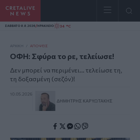
Homepage
/
34 °C
ΣAΒΒΑΤΟ 8.8.2026
ΗΡΑΚΛΕΙΟ
ΑΡΧΙΚΗ
/
ΑΠΌΨΕΙΣ
ΟΦΗ: Σφύρα το ρε, τελείωσε!
Δεν μπορεί να περιμένει... τελείωσε τη,
τη δοξασμένη (σεζόν)!
10.05.2026
ΔΗΜΉΤΡΗΣ ΚΑΡΥΩΤΆΚΗΣ
Facebook
Twitter
Messenger
Whatsapp
Viber