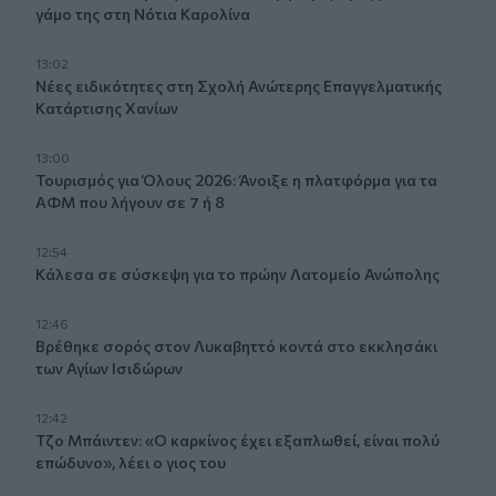
γάμο της στη Νότια Καρολίνα
13:02
Νέες ειδικότητες στη Σχολή Ανώτερης Επαγγελματικής
Κατάρτισης Χανίων
13:00
Τουρισμός για Όλους 2026: Άνοιξε η πλατφόρμα για τα
ΑΦΜ που λήγουν σε 7 ή 8
12:54
Κάλεσα σε σύσκεψη για το πρώην Λατομείο Ανώπολης
12:46
Βρέθηκε σορός στον Λυκαβηττό κοντά στο εκκλησάκι
των Αγίων Ισιδώρων
12:42
Τζο Μπάιντεν: «Ο καρκίνος έχει εξαπλωθεί, είναι πολύ
επώδυνο», λέει ο γιος του