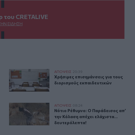
ερ του CRETALIVE
ΤΗΝ ΕΊΔΗΣΗ
ι η αξία των συνεργειών
Χρήσιμες επισημάνσεις για τους διορισμούς εκπαιδευτι
ΑΠΟΨΕΙΣ
20:39
ς χρηματοδότησης και η αξία των συνεργειών
Χρήσιμες επισημάνσεις για τους δι
Χρήσιμες επισημάνσεις για τους
διορισμούς εκπαιδευτικών
ς... Αλλά το επάγγελμα ακόμα δεν είναι "επικίνδυνο"
Νότιο Ρέθυμνο: Ο Παράδεισος απ’ την Κόλαση απέχει ε
ΑΠΟΨΕΙΣ
08:24
ραυματίες, λιποθυμίες... Αλλά το επάγγελμα ακόμα δεν είναι
Νότιο Ρέθυμνο: Ο Παράδεισος απ’ 
Νότιο Ρέθυμνο: Ο Παράδεισος απ’
την Κόλαση απέχει ελάχιστα…
δευτερόλεπτα!