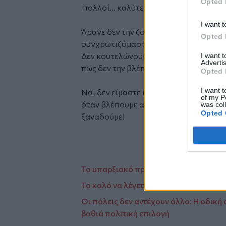
Opted 
πολλοί… καλύτεροι από το φονιά λες κ
I want t
Άραγε δεν την ζούμε αυτή τη μαύρη και
Opted 
συγχρωτιζόμαστε μαζί της; Σε γλέντια
Δεν κουτελώνουμε μαζί της σε φανάρια
I want 
Advertis
πως δεν την βλέπουμε;
Opted 
I want t
Ναι δεν είμαστε ίδιοι κι όμοιοι όλοι α
of my P
όταν βλέπουμε αυτό το αποκρουστικό
was col
Opted 
ξαναδούμε!
Το υπαρξιακό πρόβλημα της χώρας
Το καλό να λέγεται!
Οι πόλεις δεν αντέχουν άλλο: Η οδική 
βαθιά πολιτική επιλογή