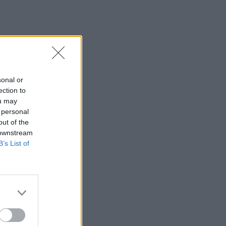
προκάλεσε επεισόδιο στο Κέντρο
Υγείας Σκιάθου
23:11
Ισπανία: Η Μαδρίτη επαναφέρει
προσωρινά τους συνοριακούς ελέγχους
για όσους ταξιδεύουν από την Ιταλία
sonal or
ection to
23:02
ou may
Συναγερμός σε μοναστήρι στην Κύπρο:
 personal
Μοναχός επιτέθηκε με μαχαίρι και
out of the
τραυμάτισε δύο άτομα
 downstream
B’s List of
22:47
Σητεία: Φωτιά στα Αχλάδια, δύσκολη
μάχη με τις φλόγες - Βίντεο
22:39
Βρετανία: Κατά συρροή δολοφόνος
καταδικάστηκε για δύο δολοφονίες
γυναικών - Η συγγνώμη από την