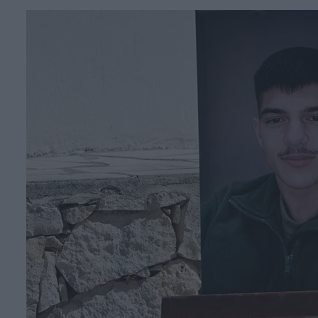
Face
T