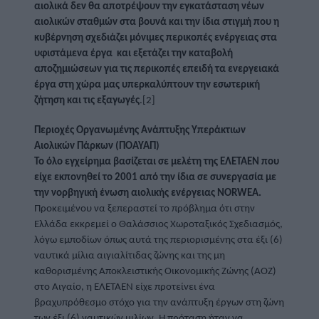
αιολικά δεν θα αποτρέψουν την εγκατάσταση νέων 
αιολικών σταθμών στα βουνά και την ίδια στιγμή που η 
κυβέρνηση σχεδιάζει μόνιμες περικοπές ενέργειας στα 
υφιστάμενα έργα  και εξετάζει την καταβολή 
αποζημιώσεων για τις περικοπές επειδή τα ενεργειακά 
έργα στη χώρα μας υπερκαλύπτουν την εσωτερική 
ζήτηση και τις εξαγωγές
.[2] 
Περιοχές Οργανωμένης Ανάπτυξης Υπεράκτιων 
Αιολικών Πάρκων (ΠΟΑΥΑΠ)
Το όλο εγχείρημα βασίζεται σε μελέτη της ΕΛΕΤΑΕΝ που 
είχε εκπονηθεί το 2001 από την ίδια σε συνεργασία με 
την νορβηγική ένωση αιολικής ενέργειας NORWEA.
Προκειμένου να ξεπεραστεί το πρόβλημα ότι στην 
Ελλάδα εκκρεμεί ο Θαλάσσιος Χωροταξικός Σχεδιασμός, 
λόγω εμποδίων όπως αυτά της περιορισμένης στα έξι (6) 
ναυτικά μίλια αιγιαλίτιδας ζώνης και της μη 
καθορισμένης Αποκλειστικής Οικονομικής Ζώνης (ΑΟΖ) 
στο Αιγαίο, η ΕΛΕΤΑΕΝ είχε προτείνει ένα 
βραχυπρόθεσμο στόχο για την ανάπτυξη έργων στη ζώνη 
των έξι (6) ναυτικών μιλίων. Η πρόταση ήταν να 