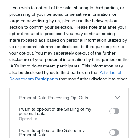
If you wish to opt-out of the sale, sharing to third parties, or
processing of your personal or sensitive information for
targeted advertising by us, please use the below opt-out
section to confirm your selection. Please note that after your
opt-out request is processed you may continue seeing
ΣΧΕΤΙΚΆ TAGS
interest-based ads based on personal information utilized by
Αιολικά Πάρκα
Υπεράκτια Αιολικά Πάρκα
Θάλασσα
us or personal information disclosed to third parties prior to
Ενέργεια
your opt-out. You may separately opt-out of the further
disclosure of your personal information by third parties on the
IAB’s list of downstream participants. This information may
also be disclosed by us to third parties on the
IAB’s List of
Downstream Participants
that may further disclose it to other
Γίνε ο ρεπόρτερ του CRETALIVE
third parties.
ΣΤΕΊΛΕ ΤΗΝ ΕΊΔΗΣΗ
Personal Data Processing Opt Outs
I want to opt-out of the Sharing of my
personal data.
Opted In
Ροή ειδήσεων
Δημοφιλή
I want to opt-out of the Sale of my
Personal Data.