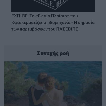
ΕΧΠ-ΒΕ: Το «Ενιαίο Πλαίσιο» που
Κατακερματίζει τη Βιομηχανία - Η σημασία
των παρεμβάσεων του ΠΑΣΕΒΙΠΕ
Συνεχής ροή