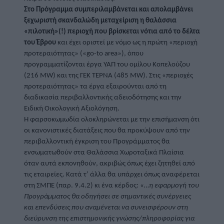
Στο Πρόγραμμα συμπεριλαμβάνεται και απολαμβάνει 
ξεχωριστή σκανδαλώδη μεταχείριση η θαλάσσια 
«πιλοτική»(!) περιοχή που βρίσκεται νότια από το δέλτα 
του Έβρου
 και έχει οριστεί με νόμο ως η πρώτη «περιοχή 
προτεραιότητας» («go-to area»), όπου 
προγραμματίζονται έργα ΥΑΠ του ομίλου Κοπελούζου 
(216 MW) και της ΓΕΚ ΤΕΡΝΑ (485 MW). Στις «περιοχές 
προτεραιότητας» τα έργα εξαιρούνται από τη 
διαδικασία περιβαλλοντικής αδειοδότησης και την 
Ειδική Οικολογική Αξιολόγηση.
Η φαρσοκωμωδία ολοκληρώνεται με την επισήμανση ότι 
οι κανονιστικές διατάξεις που θα προκύψουν από την 
περιβαλλοντική έγκριση του Προγράμματος θα 
ενσωματωθούν στα Θαλάσσια Χωροταξικά Πλαίσια 
όταν αυτά εκπονηθούν, ακριβώς όπως έχει ζητηθεί από 
τις εταιρείες. Κατά τ’ άλλα θα υπάρχει όπως αναφέρεται 
στη ΣΜΠΕ (παρ. 9.4.2) κι ένα κέρδος: 
«…η εφαρμογή του 
Προγράμματος θα οδηγήσει σε σημαντικές συνέργειες 
και επενδύσεις που αναμένεται να συνεισφέρουν στη 
διεύρυνση της επιστημονικής γνώσης/πληροφορίας για 