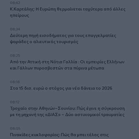
08:42
Κ.Καρτάλης: Η Ευρώπη θερμαίνεται ταχύτερα από άλλες
ηπείρους
08:34
Δεύτερη πηγή εισοδήματος για τους επαγγελματίες
ψαράδες ο αλιευτικός τουρισμός
08:25
Από την Αττική στη Νότια Γαλλία : Οι εμπειρίες Ελλήνων
και Γάλλων πυροσβεστών στα πύρινα μέτωπα
08:18
Στα 15 δισ. ευρώ ο στόχος για νέα δάνεια το 2026
08:12
Τροχαίο στην Αθηνών–Σουνίου: Πώς έγινε η σύγκρουση
με τη μηχανή της «ΔΙΑΣ» – Δύο αστυνομικοί τραυματίες
08:05
Πινακίδες κυκλοφορίας: Πώς θα μπει τέλος στις