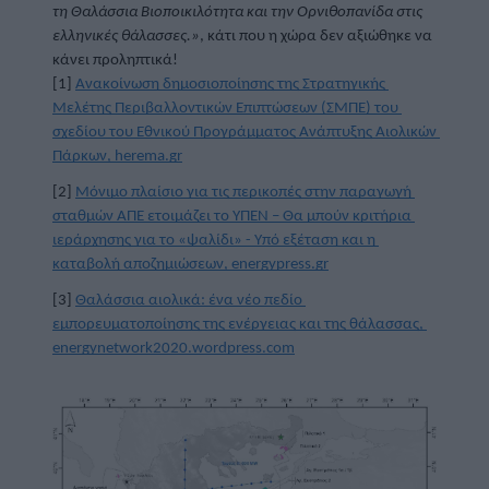
τη Θαλάσσια Βιοποικιλότητα και την Ορνιθοπανίδα στις 
ελληνικές θάλασσες.»
, κάτι που η χώρα δεν αξιώθηκε να 
κάνει προληπτικά!
[1] 
Ανακοίνωση δημοσιοποίησης της Στρατηγικής 
Μελέτης Περιβαλλοντικών Επιπτώσεων (ΣΜΠΕ) του 
σχεδίου του Εθνικού Προγράμματος Ανάπτυξης Αιολικών 
Πάρκων, herema.gr
[2] 
Mόνιμο πλαίσιο για τις περικοπές στην παραγωγή 
σταθμών ΑΠΕ ετοιμάζει το ΥΠΕΝ – Θα μπούν κριτήρια 
ιεράρχησης για το «ψαλίδι» - Υπό εξέταση και η 
καταβολή αποζημιώσεων, energypress.gr
[3] 
Θαλάσσια αιολικά: ένα νέο πεδίο 
εμπορευματοποίησης της ενέργειας και της θάλασσας, 
energynetwork2020.wordpress.com