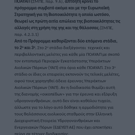
ΠΟΑΥΑΠ (
ΣΜΠΕ, παρ. 9.6),
 απτόητη κρίνει το 
πρόγραμμα συμβατό ακόμα και με την Ευρωπαϊκή 
Στρατηγική για τη Βιοποικιλότητα η οποία ωστόσο, 
θεωρεί ως πρώτη αιτία απώλεια της βιοποικιλότητας τις 
αλλαγές στη χρήση της γης και της θάλασσας
.(ΣΜΠΕ, 
παρ. 4.2.3.1)  
Από το Πρόγραμμα καθορίζονται δύο επόμενα στάδια, 
ο
ο
ο
το 2
 και 3
.
 Στο 2
 στάδιο διεξάγονται  τεχνικές και 
περιβαλλοντικές μελέτες για κάθε μία ΠΟΑΥΑΠ με σκοπό 
τον εντοπισμό Περιοχών Εγκατάστασης Υπεράκτιων 
ο
Αιολικών Πάρκων (ΥΑΠ) στα όρια κάθε ΠΟΑΥΑΠ. Στο 3
στάδιο
οι ίδιες οι εταιρείες εκπονούν τις τελικές μελέτες, 
αφού τους χορηγηθεί άδεια έρευνας Υπεράκτιων 
Αιολικών Πάρκων (ΥΑΠ). Αν η διαδικασία θυμίζει αυτή 
της διανομής «οικοπέδων» για την έρευνα και εξόρυξη 
υδρογονανθράκων, αυτό δεν είναι καθόλου τυχαίο, 
άλλωστε για το λόγο αυτό δόθηκε η αρμοδιότητα για 
τους θαλάσσιους αιολικούς σταθμούς στην Ελληνική 
Διαχειριστική Εταιρεία Υδρογονανθράκων και 
Ενεργειακών Πόρων (ΕΔΕΥΕΠ ΑΕ) που έχει αποκτήσει 
πείρα σε τέτοιες διαδικασίες. 