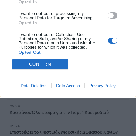
Opted In
09:52
I want to opt-out of processing my
Ιός Δυτικού Νείλου: Όλη η Αττική στο επίκεντρο των
Personal Data for Targeted Advertising.
κρουσμάτων
Opted In
I want to opt-out of Collection, Use,
09:43
Retention, Sale, and/or Sharing of my
Ηράκλειο: Ποια θέματα περιλαμβάνει η εβδομαδιαία
Personal Data that Is Unrelated with the
ανασκόπηση του Δημάρχου
Purposes for which it was collected.
Opted Out
09:41
CONFIRM
Γερμανία: Νέα έρευνα για την άμυνα απέναντι στα drones
09:35
Data Deletion
Data Access
Privacy Policy
Γαμήλιος τουρισμός: Στην Κρήτη από όλες τις ηπείρους,
για τον γάμο των ονείρων τους!
09:29
Κασσάνοι: Όλα έτοιμα για την Γιορτή Κρεμμυδιού
09:24
Επιστρέφει το Φεστιβάλ Μουσικής Δωματίου Χανίων