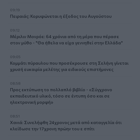
09:19
Πειραιάς: Κορυφώνεται η έξοδος του Αυγούστου
09:12
Μέριλιν Μονρόε: 64 χρόνια από τη μέρα που πέρασε
στον μύθο - "Θα ήθελα να είχα γεννηθεί στην Ελλάδα"
09:05
Κομμάτι πύραυλου που προσέκρουσε στη Σελήνη γίνεται
χρυσή ευκαιρία μελέτης για ειδικούς επιστήμονες
08:58
Προς εκτύπωση το πολλαπλό βιβλίο - «Σύγχρονο
εκπαιδευτικό υλικό, τόσο σε έντυπη όσο και σε
ηλεκτρονική μορφή»
08:51
Χανιά: Συνελήφθη 24χρονος μετά από καταγγελία ότι
κλείδωσε την 17χρονη πρώην του ε σπίτι