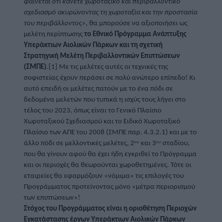
φαίνεται ότι κάνετε χωροταξικό και περιβαλλοντικό 
σχεδιασμό ακυρώνοντας τη χωροταξία και την προστασία 
του περιβάλλοντος»
, θα μπορούσε να αξιοποιήσει ως 
μελέτη περίπτωσης 
το
Εθνικό Πρόγραμμα Ανάπτυξης 
Υπεράκτιων 
Αιολικών Πάρκων
 και τη σχετική 
Στρατηγική Μελέτη Περιβαλλοντικών Επιπτώσεων
(ΣΜΠΕ)
.[1] Με τις μελέτες αυτές οι τεχνικές της 
σοφιστείας έχουν περάσει σε πολύ ανώτερο επίπεδο! Κι 
αυτό επειδή οι μελέτες πατούν με το ένα πόδι σε 
δεδομένα μελετών που τυπικά η ισχύς τους λήγει στο 
τέλος του 2023, όπως είναι το Γενικό Πλαίσιο 
Χωροταξικού Σχεδιασμού και το Ειδικό Χωροταξικό 
Πλαίσιο των ΑΠΕ του 2008 (ΣΜΠΕ παρ. 4.3.2.1)
και με το 
ου
ου
άλλο πόδι σε μελλοντικές μελέτες, 2
 και 3
 σταδίου, 
που θα γίνουν αφού θα έχει ήδη εγκριθεί το Πρόγραμμα 
και οι περιοχές θα θεωρούνται χωροθετημένες. Τότε οι 
εταιρείες θα εφαρμόζουν «νόμιμα» τις επιλογές του 
Προγράμματος προτείνοντας μόνο «μέτρα περιορισμού 
των επιπτώσεων»!
Στόχος του Προγράμματος είναι η οριοθέτηση Περιοχών 
Εγκατάστασης έργων Υπεράκτιων Αιολικών Πάρκων 