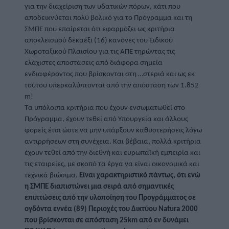
για την διαχείριση των υδατικών πόρων, κάτι που 
αποδεικνύεται πολύ βολικό για το Πρόγραμμα και τη 
ΣΜΠΕ που επαίρεται ότι εφαρμόζει ως κριτήρια 
αποκλεισμού δεκαέξι (16) κανόνες του Ειδικού 
Χωροταξικού Πλαισίου για τις ΑΠΕ τηρώντας τις 
ελάχιστες αποστάσεις από διάφορα σημεία 
ενδιαφέροντος που βρίσκονται στη …στεριά και ως εκ 
τούτου υπερκαλύπτονται από την απόσταση των 1.852 
m! 
Τα υπόλοιπα κριτήρια που έχουν ενσωματωθεί στο 
Πρόγραμμα, έχουν τεθεί από Υπουργεία και άλλους 
φορείς έτσι ώστε να μην υπάρξουν καθυστερήσεις λόγω 
αντιρρήσεων στη συνέχεια. Και βέβαια, πολλά κριτήρια 
έχουν τεθεί από την διεθνή και ευρωπαϊκή εμπειρία και 
τις εταιρείες, με σκοπό τα έργα να είναι οικονομικά και 
τεχνικά βιώσιμα. 
Είναι χαρακτηριστικό πάντως, ότι ενώ 
η ΣΜΠΕ διαπιστώνει μια σειρά από σημαντικές 
επιπτώσεις από την υλοποίηση του Προγράμματος σε 
ογδόντα εννέα (89) Περιοχές του Δικτύου Νatura 2000 
που βρίσκονται σε απόσταση 25km από εν δυνάμει 