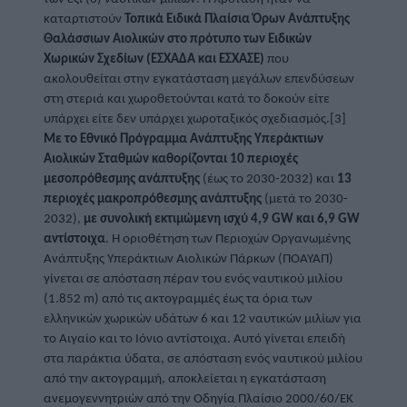
καταρτιστούν 
Τοπικά Ειδικά Πλαίσια Όρων Ανάπτυξης 
Θαλάσσιων Αιολικών
στο πρότυπο των Ειδικών 
Χωρικών Σχεδίων (ΕΣΧΑΔΑ και ΕΣΧΑΣΕ)
 που 
ακολουθείται στην εγκατάσταση μεγάλων επενδύσεων 
στη στεριά και χωροθετούνται κατά το δοκούν είτε 
υπάρχει είτε δεν υπάρχει χωροταξικός σχεδιασμός.[3]
Με το Εθνικό Πρόγραμμα Ανάπτυξης Υπεράκτιων 
Αιολικών Σταθμών καθορίζονται
10
περιοχές 
μεσοπρόθεσμης ανάπτυξης
 (έως το 2030-2032) και 
13 
περιοχές μακροπρόθεσμης ανάπτυξης 
(μετά το 2030-
2032), 
με συνολική εκτιμώμενη ισχύ 4,9 GW και 6,9 GW 
αντίστοιχα
. Η οριοθέτηση των Περιοχών Οργανωμένης 
Ανάπτυξης Υπεράκτιων Αιολικών Πάρκων (ΠΟΑΥΑΠ) 
γίνεται σε απόσταση πέραν του ενός ναυτικού μιλίου 
(1.852 m) από τις ακτογραμμές έως τα όρια των 
ελληνικών χωρικών υδάτων 6 και 12 ναυτικών μιλίων για 
το Αιγαίο και το Ιόνιο αντίστοιχα. Αυτό γίνεται επειδή 
στα παράκτια ύδατα, σε απόσταση ενός ναυτικού μιλίου 
από την ακτογραμμή, αποκλείεται η εγκατάσταση 
ανεμογεννητριών από την Οδηγία Πλαίσιο 2000/60/ΕΚ 