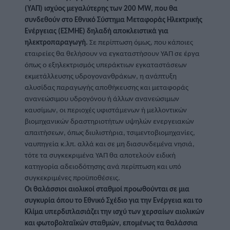
(ΥΑΠ) ισχύος μεγαλύτερης των 200 MW, που θα 
συνδεθούν στο Εθνικό Σύστημα Μεταφοράς Ηλεκτρικής 
Ενέργειας (ΕΣΜΗΕ) δηλαδή αποκλειστικά για 
ηλεκτροπαραγωγή.
 Σε περίπτωση όμως, που κάποιες 
εταιρείες θα θελήσουν να εγκαταστήσουν ΥΑΠ σε έργα 
όπως ο εξηλεκτρισμός υπεράκτιων εγκαταστάσεων 
εκμετάλλευσης υδρογονανθράκων, η ανάπτυξη 
αλυσίδας παραγωγής αποθήκευσης και μεταφοράς 
ανανεώσιμου υδρογόνου ή άλλων ανανεώσιμων 
καυσίμων, οι περιοχές υφιστάμενων ή μελλοντικών 
βιομηχανικών δραστηριοτήτων υψηλών ενεργειακών 
απαιτήσεων, όπως διυλιστήρια, τσιμεντοβιομηχανίες, 
ναυπηγεία κ.λπ. αλλά και σε μη διασυνδεμένα νησιά, 
τότε τα συγκεκριμένα ΥΑΠ θα αποτελούν ειδική 
κατηγορία αδειοδότησης ανά περίπτωση και υπό 
συγκεκριμένες προϋποθέσεις. 
Οι θαλάσσιοι αιολικοί σταθμοί προωθούνται σε μια 
συγκυρία όπου το Εθνικό Σχέδιο για την Ενέργεια και το 
Κλίμα υπερδιπλασιάζει την ισχύ των χερσαίων αιολικών 
και φωτοβολταϊκών σταθμών, επομένως τα θαλάσσια 