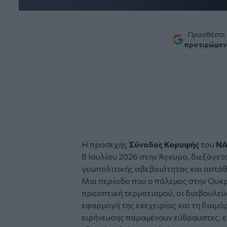
Προσθέστε
προτιμώμεν
Η προσεχής
Σύνοδος Κορυφής
του
Ν
8 Ιουλίου 2026 στην Άγκυρα, διεξάγετ
γεωπολιτικής αβεβαιότητας και αστάθ
Μια περίοδο που ο πόλεμος στην Ουκρ
προοπτική τερματισμού, οι διαβουλεύσ
εφαρμογή της εκεχειρίας και τη διαμ
ειρήνευσης παραμένουν εύθραυστες, ε