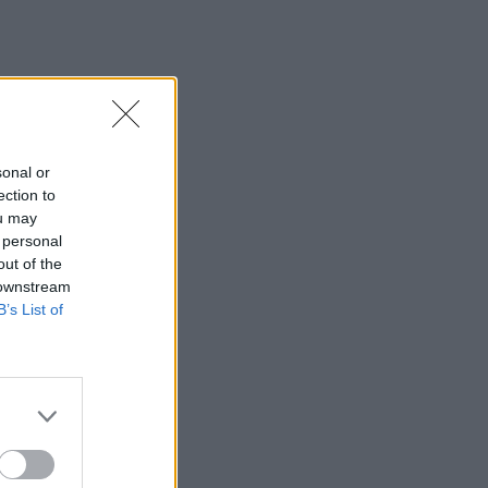
15:59
Σούπερ Καπ: Ελεύθερη η πώληση των
εισιτηρίων για τον κόσμο του ΟΦΗ
15:54
Super Cup: Ο Παπαπέτρου «σφυρίζει»
το ΑΕΚ - ΟΦΗ
sonal or
ection to
15:52
ou may
Χανιά: Δίκτυο 62 κοινόχρηστων κρηνών
 personal
προσφέρει δωρεάν πόσιμο νερό σε
out of the
δημόσιους χώρους
 downstream
B’s List of
15:49
Φεστιβάλ Κρήτης: Η μουσική
παράσταση «Η Εποχή του Ονείρου» σε
Οροπέδιο Λασιθίου και Αρχάνες
15:46
Παπασταύρου: Σχεδόν ανέπαφο
διασώθηκε το φοινικόδασος της