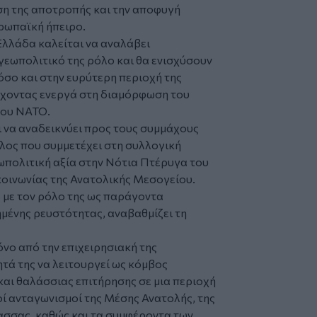
ση της αποτροπής και την αποφυγή
ρωπαϊκή ήπειρο.
 Ελλάδα καλείται να αναλάβει
γεωπολιτικό της ρόλο και θα ενισχύσουν
 όσο και στην ευρύτερη περιοχή της
χοντας ενεργά στη διαμόρφωση του
του ΝΑΤΟ.
ι να αναδεικνύει προς τους συμμάχους
έλος που συμμετέχει στη συλλογική
εωπολιτική αξία στην Νότια Πτέρυγα του
κοινωνίας της Ανατολικής Μεσογείου.
 με τον ρόλο της ως παράγοντα
μένης ρευστότητας, αναβαθμίζει τη
όνο από την επιχειρησιακή της
τά της να λειτουργεί ως κόμβος
και θαλάσσιας επιτήρησης σε μια περιοχή
ί ανταγωνισμοί της Μέσης Ανατολής, της
ασσας, καθώς και τα συμφέροντα των