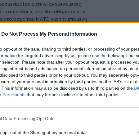
όσια σφαίρα ούτε οι αναμενόμενες
ά οι αποφάσεις που θα καθορίσουν τη
ανατολισμό του ΝΑΤΟ για την επόμενη
ια συγκυριακή εξέλιξη, αλλά
-
Do Not Process My Personal Information
αναπροσαρμογής της Συμμαχίας σε ένα
κού ανταγωνισμού.
to opt-out of the sale, sharing to third parties, or processing of your per
formation for targeted advertising by us, please use the below opt-out s
ει σε συνθήκες όπου η έννοια της
r selection. Please note that after your opt-out request is processed y
ακτήρα, συνδυάζοντας την κλασική
eing interest-based ads based on personal information utilized by us or
α των κρατών-μελών, την τεχνολογική
disclosed to third parties prior to your opt-out. You may separately opt-
τα υποστήριξης παρατεταμένων
losure of your personal information by third parties on the IAB’s list of
. This information may also be disclosed by us to third parties on the
IA
μεταβάλλονται, καθώς από έναν
Participants
that may further disclose it to other third parties.
και την άμυνα, την πρόληψη και τη
ργατική ασφάλεια, εξελίσσεται σε μια
ιμότητας (Alliance of Readiness),
l Data Processing Opt Outs
αραμένουν έτοιμες να ανταποκριθούν σε
 πιθανό σενάριο.
o opt-out of the Sharing of my personal data.
ις σε δυνάμεις, αποθέματα πυρομαχικών,