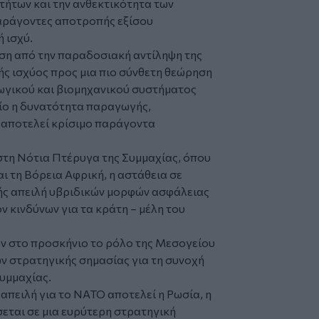
ήτων και την ανθεκτικότητα των
αράγοντες αποτροπής εξίσου
ή ισχύ.
αση από την παραδοσιακή αντίληψη της
ής ισχύος προς μια πιο σύνθετη θεώρηση
γικού και βιομηχανικού συστήματος
ποίο η δυνατότητα παραγωγής,
 αποτελεί κρίσιμο παράγοντα
 στη Νότια Πτέρυγα της Συμμαχίας, όπου
ι τη Βόρεια Αφρική, η αστάθεια σε
κής απειλή υβριδικών μορφών ασφάλειας
 κινδύνων για τα κράτη – μέλη του
υν στο προσκήνιο το ρόλο της Μεσογείου
 στρατηγικής σημασίας για τη συνοχή
Συμμαχίας.
απειλή για το ΝΑΤΟ αποτελεί η Ρωσία, η
εται σε μια ευρύτερη στρατηγική