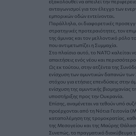
εξακολουθεί να απειλεί την περιφερεια
ανταγωνισμοί για τον έλεγχο των ενε
εμπορικών οδών εντείνονται.
Παράλληλα, οι διαφορετικές προσεγγί
στρατηγικές προτεραιότητες, τον επι
της άμυνας και τον μελλοντικό ρόλο 
που αντιμετωπίζει η Συμμαχία.
Στο πλαίσιο αυτό, το ΝΑΤΟ καλείται ν
απαιτήσεις ενός νέου και περισσότερ
Ως εκ τούτου, στην ατζέντα της Συνό
ενίσχυση των αμυντικών δαπανών των 
στόχου για ετήσιες επενδύσεις στην ά
ενίσχυση της αμυντικής βιομηχανίας τη
υποστήριξης προς την Ουκρανία.
Επίσης, αναμένεται να τεθούν υπό συ
προέρχονται από τη Νότια Γειτονία (Μ
καταπολέμηση της τρομοκρατίας, καθώ
της Μεσογείου και της Μαύρης Θάλασ
Συνεπώς, το πραγματικό διακύβευμα τη