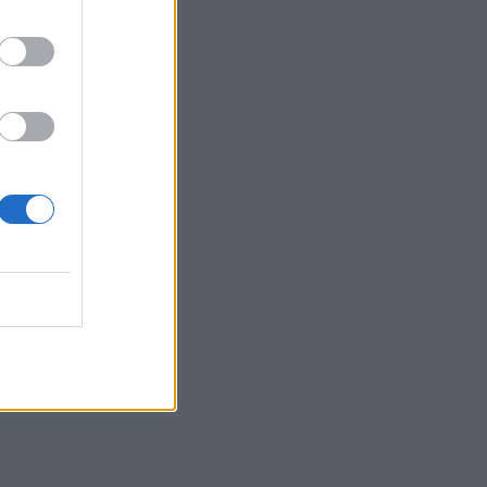
Πρέβελης από τη μεγάλη πυρκαγιά
15:44
Χρηματοδότηση-ανάσα για τον
παραλιακό δρόμο του Αγίου Βασιλείου
μετά τις πυρκαγιές
15:41
Συναγερμός στο «Ελευθέριος
Βενιζέλος»: 37χρονος επιχείρησε να
πετάξει με τέσσερα μαχαίρια σε
χειραποσκευή
15:36
Με λαμπρότητα η γιορτή της
Μεταμορφώσεως του Σωτήρος στο
Αρκαλοχώρι - Φωτογραφίες
15:31
Αναθεώρηση ορίων δαπανών για ΣΑΕΚ
και Σχολεία Δεύτερης Ευκαιρίας