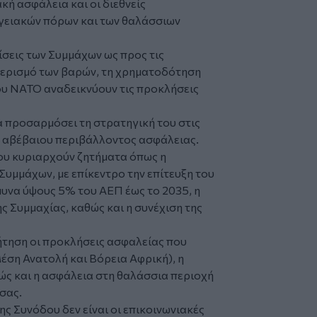
κή ασφάλεια και οι διεθνείς
ργειακών πόρων και των θαλάσσιων
σεις των Συμμάχων ως προς τις
μερισμό των βαρών, τη χρηματοδότηση
του ΝΑΤΟ αναδεικνύουν τις προκλήσεις
α προσαρμόσει τη στρατηγική του στις
ο αβέβαιου περιβάλλοντος ασφάλειας.
δου κυριαρχούν ζητήματα όπως η
Συμμάχων, με επίκεντρο την επίτευξη του
μυνα ύψους 5% του ΑΕΠ έως το 2035, η
ς Συμμαχίας, καθώς και η συνέχιση της
ζήτηση οι προκλήσεις ασφαλείας που
έση Ανατολή και Βόρεια Αφρική), η
ς και η ασφάλεια στη θαλάσσια περιοχή
σας.
ς Συνόδου δεν είναι οι επικοινωνιακές