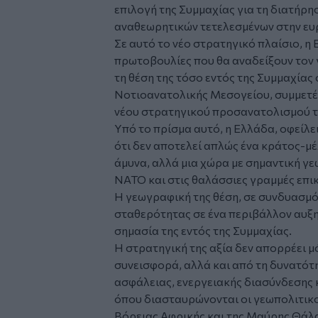
επιλογή της Συμμαχίας για τη διατήρη
αναθεωρητικών τετελεσμένων στην ευ
Σε αυτό το νέο στρατηγικό πλαίσιο, η
πρωτοβουλίες που θα αναδείξουν τον 
τη θέση της τόσο εντός της Συμμαχίας
Νοτιοανατολικής Μεσογείου, συμμετέ
νέου στρατηγικού προσανατολισμού 
Υπό το πρίσμα αυτό, η Ελλάδα, οφείλε
ότι δεν αποτελεί απλώς ένα κράτος-μ
άμυνα, αλλά μια χώρα με σημαντική γ
ΝΑΤΟ και στις θαλάσσιες γραμμές επι
Η γεωγραφική της θέση, σε συνδυασμό
σταθερότητας σε ένα περιβάλλον αυξη
σημασία της εντός της Συμμαχίας.
Η στρατηγική της αξία δεν απορρέει μ
συνεισφορά, αλλά και από τη δυνατότη
ασφάλειας, ενεργειακής διασύνδεσης 
όπου διασταυρώνονται οι γεωπολιτικο
Βόρειας Αφρικής και της Μαύρης Θάλ