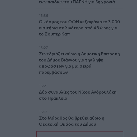
των παιδιών του ΠΑΓΝΗ για 5η χρονιά
16:36
Ο κόσμος του ΟΦΗ «εξαφάνισε» 3.000
εισιτήρια σε λιγότερο από 48 ώρες για
το Σούπερ Καπ
16:27
Συνεδριάζει αύριο η Δημοτική Επιτροπή
του Δήμου Βιάννου για την λήψη
αποφάσεων για μια σειρά
παρεμβάσεων
16:21
Δύο συναυλίες του Νίκου Ανδρουλάκη
στο Ηράκλειο
16:13
Στο Μάραθος θα βρεθεί αύριο η
Θεατρική Ομάδα του Δήμου
Μαλεβιζίου