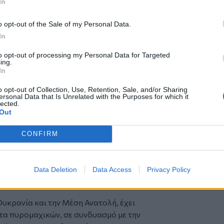
In
ανθεκτικότητα εφοδιαστικών αλυσίδων,
τική ισχύ.
o opt-out of the Sale of my Personal Data.
τα αποκτά η συζήτηση για τον
In
τός της Συμμαχίας.
to opt-out of processing my Personal Data for Targeted
πανών δεν συνιστά απλώς μια
ing.
κλά τη μετάβαση σε ένα μοντέλο
In
σιακή ετοιμότητα και η ικανότητα
o opt-out of Collection, Use, Retention, Sale, and/or Sharing
ριστικούς παράγοντες αξιοπιστίας των
ersonal Data that Is Unrelated with the Purposes for which it
lected.
Out
ει τη βαθύτερη μεταβολή της
 οποίο προσανατολίζεται πλέον σε ένα
CONFIRM
μού μεγάλων δυνάμεων, με υψηλές
 αποτρεπτικής ικανότητας.
 και τεχνολογικής βιομηχανικής βάσης
Data Deletion
Data Access
Privacy Policy
ήτημα στρατηγικής αυτονομίας της
Ουκρανία και την Μέση Ανατολή, έχει
ατα πυρομαχικών, σε συνδυασμό με την