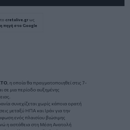
 το
cretalive.gr
ως
η πηγή στο Google
ΑΤΟ
, η οποία θα πραγματοποιηθεί στις 7-
αι σε μια περίοδο αυξημένης
ειας.
ανία συνεχίζεται χωρίς κάποια ορατή
εις μεταξύ ΗΠΑ και Ιράν για την
όρφωση ενός πλαισίου βιώσιμης
νώ η αστάθεια στη Μέση Ανατολή