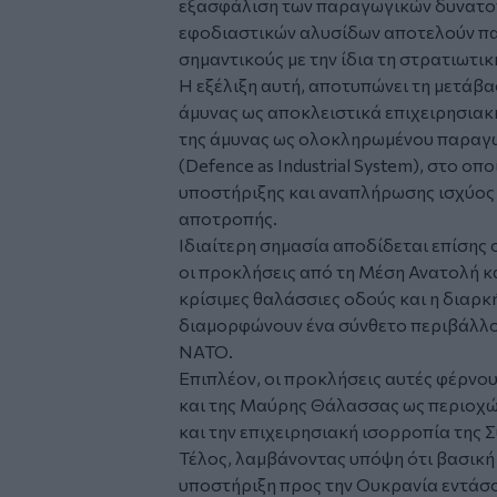
εξασφάλιση των παραγωγικών δυνατοτ
εφοδιαστικών αλυσίδων αποτελούν π
σημαντικούς με την ίδια τη στρατιωτικ
Η εξέλιξη αυτή, αποτυπώνει τη μετάβ
άμυνας ως αποκλειστικά επιχειρησιακ
της άμυνας ως ολοκληρωμένου παραγω
(Defence as Industrial System), στο ο
υποστήριξης και αναπλήρωσης ισχύος
αποτροπής.
Ιδιαίτερη σημασία αποδίδεται επίσης
οι προκλήσεις από τη Μέση Ανατολή κα
κρίσιμες θαλάσσιες οδούς και η διαρ
διαμορφώνουν ένα σύνθετο περιβάλλον
ΝΑΤΟ.
Επιπλέον, οι προκλήσεις αυτές φέρνο
και της Μαύρης Θάλασσας ως περιοχών
και την επιχειρησιακή ισορροπία της 
Τέλος, λαμβάνοντας υπόψη ότι βασική 
υποστήριξη προς την Ουκρανία εντάσσ