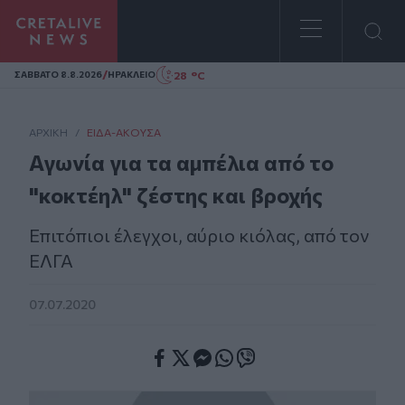
Homepage
/
28 °C
ΣAΒΒΑΤΟ 8.8.2026
ΗΡΑΚΛΕΙΟ
ΑΡΧΙΚΗ
/
ΕΊΔΑ-ΆΚΟΥΣΑ
Αγωνία για τα αμπέλια από το
"κοκτέηλ" ζέστης και βροχής
Επιτόπιοι έλεγχοι, αύριο κιόλας, από τον
ΕΛΓΑ
07.07.2020
Facebook
Twitter
Messenger
Whatsapp
Viber