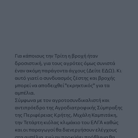
Για κάποιους την Τρίτη η βροχή ήταν
δροσιστική, για τους αγρότες όμως συνιστά
έναν ακόμη παράγοντα άγχους (Δείτε
ΕΔΩ
). Κι
αυτό γιατί ο συνδυασμός ζέστης και βροχής
μπορεί να αποδειχθεί "εκρηκτικός" για τα
αμπέλια.
Σύμφωνα με τον αγροτοσυνδικαλιστή και
αντιπρόεδρο της Αγροδιατροφικής Σύμπραξης
της Περιφέρειας Κρήτης, Μιχάλη Καμπιτάκη,
την Τετάρτη κιόλας κλιμάκιο του ΕΛΓΑ καθώς
και οι παραγωγοί θα διενεργήσουν ελέγχους
στα αμπέλια, ενώ αν προκύψει πρόβλημα θα