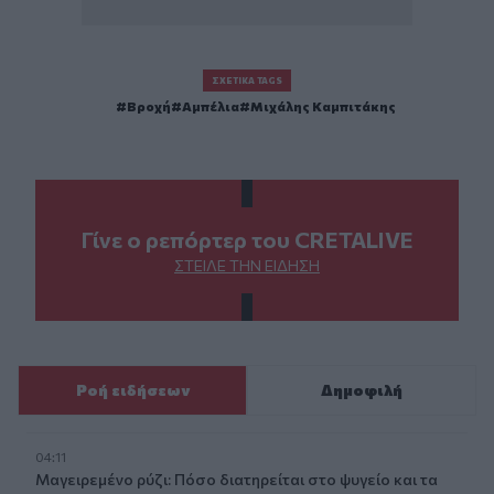
ΣΧΕΤΙΚΆ TAGS
Βροχή
Αμπέλια
Μιχάλης Καμπιτάκης
Γίνε ο ρεπόρτερ του CRETALIVE
ΣΤΕΊΛΕ ΤΗΝ ΕΊΔΗΣΗ
Ροή ειδήσεων
Δημοφιλή
04:11
Μαγειρεμένο ρύζι: Πόσο διατηρείται στο ψυγείο και τα