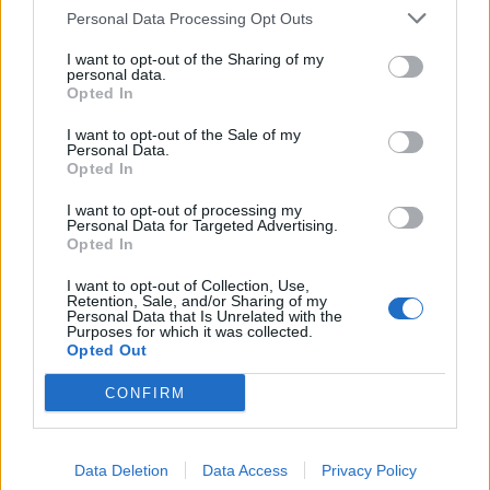
Personal Data Processing Opt Outs
I want to opt-out of the Sharing of my
personal data.
Opted In
ΣΧΕΤΙΚA AΡΘΡΑ
I want to opt-out of the Sale of my
Personal Data.
Opted In
ΕΛ.ΑΣ Κρήτη: Ποιοι αξιωματικοί προήχθησαν - Όλα τα 
ΕΙΔΑ-ΑΚΟΥΣΑ
18:09
ΕΛ.ΑΣ Κρήτη: Ποιοι αξιωματικοί π
ΕΛ.ΑΣ Κρήτη: Ποιοι αξιωματικοί
I want to opt-out of processing my
προήχθησαν - Όλα τα ονόματα
Personal Data for Targeted Advertising.
Opted In
I want to opt-out of Collection, Use,
Retention, Sale, and/or Sharing of my
Personal Data that Is Unrelated with the
Προσοχή! Ο ΕΦΚΑ… δαγκώνει τους ανυποψίαστους πολί
ΕΙΔΑ-ΑΚΟΥΣΑ
10:17
Purposes for which it was collected.
Προσοχή! Ο ΕΦΚΑ… δαγκώνει τους 
Προσοχή! Ο ΕΦΚΑ… δαγκώνει
Opted Out
τους ανυποψίαστους πολίτες!
CONFIRM
Γιώργος Σφακιανάκης: Η παρέμβαση για το μεταναστευτ
ΕΙΔΑ-ΑΚΟΥΣΑ
18:05
Data Deletion
Data Access
Privacy Policy
Γιώργος Σφακιανάκης: Η παρέμβαση
Γιώργος Σφακιανάκης: Η