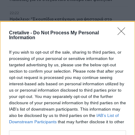
22:22
Ηράκλειο: “Σκουπίδια κατάχαμα, μια ψησταριά στο
πουθενά κι ένα αμάξι παρατημένο στο πάρκο”
Cretalive -
Do Not Process My Personal
Information
22:03
Καιρός: “Πορτοκαλί” συναγερμός στην Κρήτη - Ζέστη και
πολύ υψηλός κίνδυνος πυρκαγιάς!
If you wish to opt-out of the sale, sharing to third parties, or
processing of your personal or sensitive information for
22:02
targeted advertising by us, please use the below opt-out
Σφοδρή επίθεση κατά Καρυστιανού-Γρατσία από πρώην
section to confirm your selection. Please note that after your
στελέχη: «Συνεχής εσωστρέφεια και τραγικά
opt-out request is processed you may continue seeing
επικοινωνιακά λάθη»
interest-based ads based on personal information utilized by
us or personal information disclosed to third parties prior to
21:57
your opt-out. You may separately opt-out of the further
Ηράκλειο: "Σε άθλια κατάσταση το μνημείο πεσόντων
disclosure of your personal information by third parties on the
Εφέδρων Αξιωματικών στον Καράβολα"
IAB’s list of downstream participants. This information may
also be disclosed by us to third parties on the
IAB’s List of
Downstream Participants
that may further disclose it to other
ΠΕΡΙΣΣΟΤΕΡΑ
third parties.