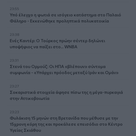
23:55
Υπό έλεγχο η φωτιά σε ισόγειο κατάστημα στο Παλαιό
Φάληρο - Εκκενώθηκε προληπτικά πολυκατοικία
23:38
Ενές Καντέρ: Ο Τούρκος πρώην σέντερ δηλώνει
υποψήφιος να παίξει στο... WNBA
23:31
Στενά του Ορμούζ: Οι ΗΠΑ «βλέπουν» σύντομα
συμφωνία - «Υπάρχει πρόοδος μεταξύ Ιράν και Ομάν»
23:27
Σοκαριστικά στοιχεία άφησε πίσω της η μέγα-πυρκαγιά
στην Αττικοβοιωτία
23:23
Φυλάκιση 15 μηνών στη Βρετανίδα που μέθυσε με την
15χρονη κόρη της και προκάλεσε επεισόδιο στο Κέντρο
Υγείας Σκιάθου