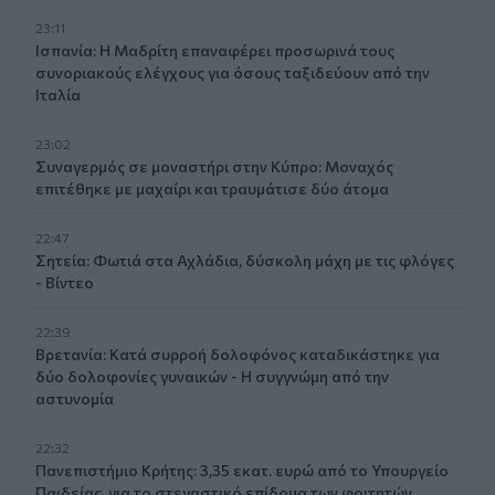
23:11
Ισπανία: Η Μαδρίτη επαναφέρει προσωρινά τους
συνοριακούς ελέγχους για όσους ταξιδεύουν από την
Ιταλία
23:02
Συναγερμός σε μοναστήρι στην Κύπρο: Μοναχός
επιτέθηκε με μαχαίρι και τραυμάτισε δύο άτομα
22:47
Σητεία: Φωτιά στα Αχλάδια, δύσκολη μάχη με τις φλόγες
- Βίντεο
22:39
Βρετανία: Κατά συρροή δολοφόνος καταδικάστηκε για
δύο δολοφονίες γυναικών - Η συγγνώμη από την
αστυνομία
22:32
Πανεπιστήμιο Κρήτης: 3,35 εκατ. ευρώ από το Υπουργείο
Παιδείας, για το στεγαστικό επίδομα των φοιτητών