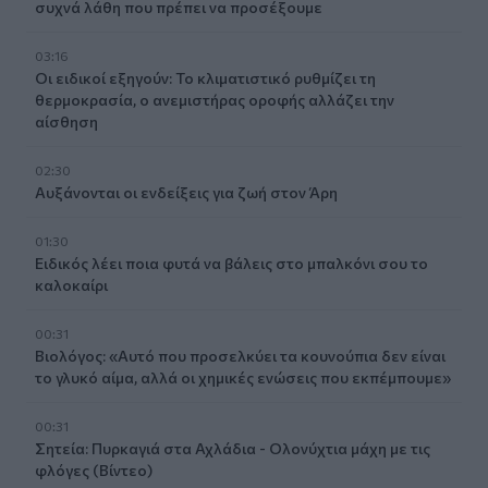
συχνά λάθη που πρέπει να προσέξουμε
03:16
Οι ειδικοί εξηγούν: Το κλιματιστικό ρυθμίζει τη
θερμοκρασία, ο ανεμιστήρας οροφής αλλάζει την
αίσθηση
02:30
Αυξάνονται οι ενδείξεις για ζωή στον Άρη
01:30
Ειδικός λέει ποια φυτά να βάλεις στο μπαλκόνι σου το
καλοκαίρι
00:31
Βιολόγος: «Αυτό που προσελκύει τα κουνούπια δεν είναι
το γλυκό αίμα, αλλά οι χημικές ενώσεις που εκπέμπουμε»
00:31
Σητεία: Πυρκαγιά στα Αχλάδια - Ολονύχτια μάχη με τις
φλόγες (Βίντεο)