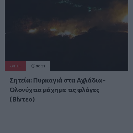
ΚΡΗΤΗ
00:31
Σητεία: Πυρκαγιά στα Αχλάδια -
Ολονύχτια μάχη με τις φλόγες
(Βίντεο)