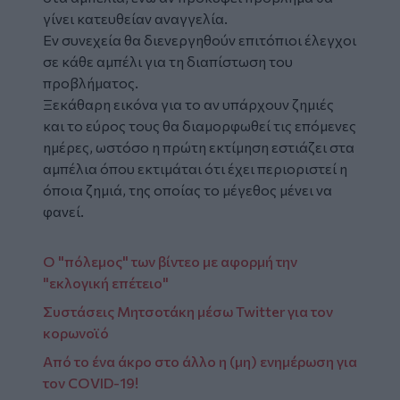
γίνει κατευθείαν αναγγελία.
Εν συνεχεία θα διενεργηθούν επιτόπιοι έλεγχοι
σε κάθε αμπέλι για τη διαπίστωση του
προβλήματος.
Ξεκάθαρη εικόνα για το αν υπάρχουν ζημιές
και το εύρος τους θα διαμορφωθεί τις επόμενες
ημέρες, ωστόσο η πρώτη εκτίμηση εστιάζει στα
αμπέλια όπου εκτιμάται ότι έχει περιοριστεί η
όποια ζημιά, της οποίας το μέγεθος μένει να
φανεί.
Ο "πόλεμος" των βίντεο με αφορμή την
"εκλογική επέτειο"
Συστάσεις Μητσοτάκη μέσω Twitter για τον
κορωνοϊό
Από το ένα άκρο στο άλλο η (μη) ενημέρωση για
τον COVID-19!