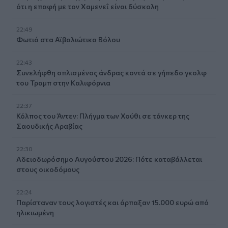
ότι η επαφή με τον Χαμενεΐ είναι δύσκολη
22:49
Φωτιά στα Αϊβαλιώτικα Βόλου
22:43
Συνελήφθη οπλισμένος άνδρας κοντά σε γήπεδο γκολφ
του Τραμπ στην Καλιφόρνια
22:37
Κόλπος του Άντεν: Πλήγμα των Χούθι σε τάνκερ της
Σαουδικής Αραβίας
22:30
Αδειοδωρόσημο Αυγούστου 2026: Πότε καταβάλλεται
στους οικοδόμους
22:24
Παρίσταναν τους λογιστές και άρπαξαν 15.000 ευρώ από
ηλικιωμένη