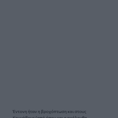
Έντονη ήταν η βροχόπτωση και στους
Κουνάβους (από όπου και η ακόλουθη