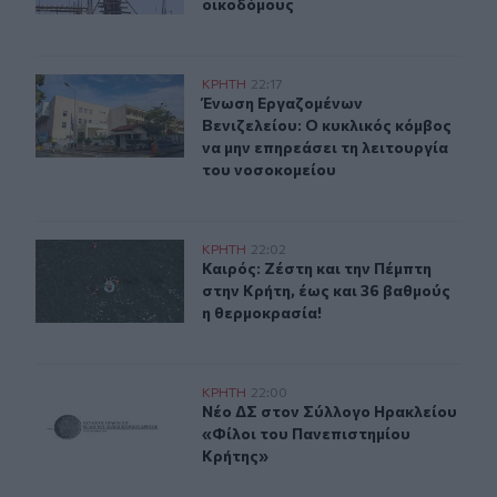
οικοδόμους
Ένωση Εργαζομένων Βενιζελείου: Ο κυκλικός κόμβος να
ΚΡΗΤΗ
22:17
Ένωση Εργαζομένων Βενιζελείου: Ο 
Ένωση Εργαζομένων
Βενιζελείου: Ο κυκλικός κόμβος
να μην επηρεάσει τη λειτουργία
του νοσοκομείου
Καιρός: Ζέστη και την Πέμπτη στην Κρήτη, έως και 36 β
ΚΡΗΤΗ
22:02
Καιρός: Ζέστη και την Πέμπτη στην 
Καιρός: Ζέστη και την Πέμπτη
στην Κρήτη, έως και 36 βαθμούς
η θερμοκρασία!
Νέο ΔΣ στον Σύλλογο Ηρακλείου «Φίλοι του Πανεπιστη
ΚΡΗΤΗ
22:00
Νέο ΔΣ στον Σύλλογο Ηρακλείου «Φ
Νέο ΔΣ στον Σύλλογο Ηρακλείου
«Φίλοι του Πανεπιστημίου
Κρήτης»