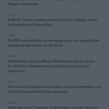
Πάμπλο Εσκομπάρ
23:21
Κυψέλη: Τα δύο σενάρια που εξετάζουν οι Αρχές για τη
δολοφονία της Σκωτσέζας
23:15
Οι ΗΠΑ αναστέλλουν τις εισαγωγές από τον μεγαλύτερο
παραγωγό αβοκάντο του Μεξικού
23:09
Κατσαφάδος από τα Βίλια: «Κανένας δεν μένει πίσω» -
Σε εξέλιξη οι διαδικασίες αποζημιώσεων για τους
πληγέντες
23:03
Ποια είναι τα δέντρα που μπορούν να γίνουν «ασπίδα» για
το σπίτι σας απέναντι στις πυρκαγιές
22:55
Ανησυχία στην Τεχεράνη: Ο πρόεδρος του Ιράν δηλώνει