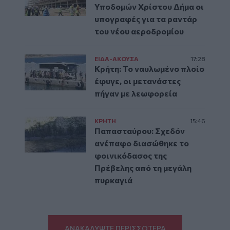
Υποδομών Χρίστου Δήμα οι
υπογραφές για τα ραντάρ
του νέου αεροδρομίου
ΕΙΔΑ-ΑΚΟΥΣΑ
17:28
Κρήτη: Το ναυλωμένο πλοίο
έφυγε, οι μετανάστες
πήγαν με λεωφορεία
ΚΡΗΤΗ
15:46
Παπασταύρου: Σχεδόν
ανέπαφο διασώθηκε το
φοινικόδασος της
Πρέβελης από τη μεγάλη
πυρκαγιά
ΑΝΑΚΑΛΥΨΤΕ ΠΕΡΙΣΣΟΤΕΡΑ