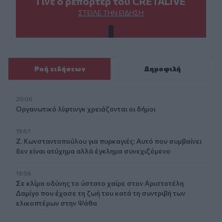
Γίνε ο ρεπόρτερ του CRETALIVE
ΣΤΕΊΛΕ ΤΗΝ ΕΊΔΗΣΗ
Ροή ειδήσεων
Δημοφιλή
20:06
Οργανωτικό λίφτινγκ χρειάζονται οι δήμοι
19:57
Ζ. Κωνσταντοπούλου για πυρκαγιές: Αυτό που συμβαίνει
δεν είναι ατύχημα αλλά έγκλημα συνεχιζόμενο
19:56
Σε κλίμα οδύνης το ύστατο χαίρε στον Αριστοτέλη
Δαμίγο που έχασε τη ζωή του κατά τη συντριβή των
ελικοπτέρων στην Ψάθα