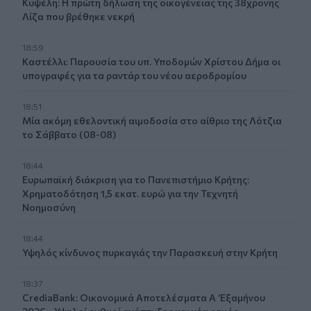
Κυψέλη: Η πρώτη δήλωση της οικογένειας της 38χρονης
Λίζα που βρέθηκε νεκρή
18:59
Καστέλλι: Παρουσία του υπ. Υποδομών Χρίστου Δήμα οι
υπογραφές για τα ραντάρ του νέου αεροδρομίου
18:51
Μία ακόμη εθελοντική αιμοδοσία στο αίθριο της Λότζια
το Σάββατο (08-08)
18:44
Ευρωπαϊκή διάκριση για το Πανεπιστήμιο Κρήτης:
Χρηματοδότηση 1,5 εκατ. ευρώ για την Τεχνητή
Νοημοσύνη
18:44
Υψηλός κίνδυνος πυρκαγιάς την Παρασκευή στην Κρήτη
18:37
CrediaBank: Οικονομικά Αποτελέσματα A ’Εξαμήνου