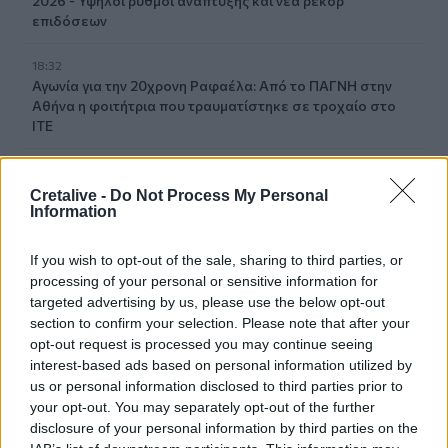
2026 - Υψηλοί ρυθμοί ανάπτυξης και νέα ρεκόρ
επιδόσεων
18:32
Αγωνία για την 20χρονη Ραφαέλα: Από το ΠΑΓΝΗ στην
Αθήνα η φοιτήτρια που τραυματίστηκε σε τροχαίο στο
ΙΤΕ
18:19
Δύο συλλήψεις για την υπόθεση του 72χρονου που είχε
Cretalive -
Do Not Process My Personal
βρεθεί νεκρός σε αυτοκίνητο στα Άνω Λιόσια
Information
18:09
If you wish to opt-out of the sale, sharing to third parties, or
Ντύθηκε «Χάρος», ανέβηκε στην οροφή νοσοκομείου
processing of your personal or sensitive information for
και... σκόρπισε τον τρόμο
targeted advertising by us, please use the below opt-out
section to confirm your selection. Please note that after your
18:05
opt-out request is processed you may continue seeing
Γιώργος Σφακιανάκης: Η παρέμβαση για το
interest-based ads based on personal information utilized by
μεταναστευτικό με φόντο τη Θέουτα
us or personal information disclosed to third parties prior to
your opt-out. You may separately opt-out of the further
18:04
disclosure of your personal information by third parties on the
Υπ. Παιδείας: Ανακοινώθηκαν 95 ειδικότητες και 860