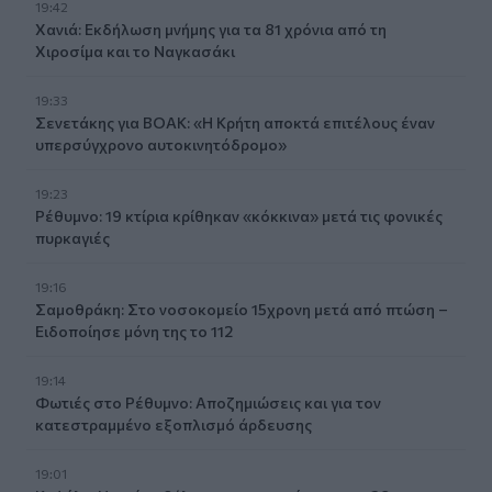
19:42
Χανιά: Εκδήλωση μνήμης για τα 81 χρόνια από τη
Χιροσίμα και το Ναγκασάκι
19:33
Σενετάκης για ΒΟΑΚ: «Η Κρήτη αποκτά επιτέλους έναν
υπερσύγχρονο αυτοκινητόδρομο»
19:23
Ρέθυμνο: 19 κτίρια κρίθηκαν «κόκκινα» μετά τις φονικές
πυρκαγιές
19:16
Σαμοθράκη: Στο νοσοκομείο 15χρονη μετά από πτώση –
Ειδοποίησε μόνη της το 112
19:14
Φωτιές στο Ρέθυμνο: Αποζημιώσεις και για τον
κατεστραμμένο εξοπλισμό άρδευσης
19:01