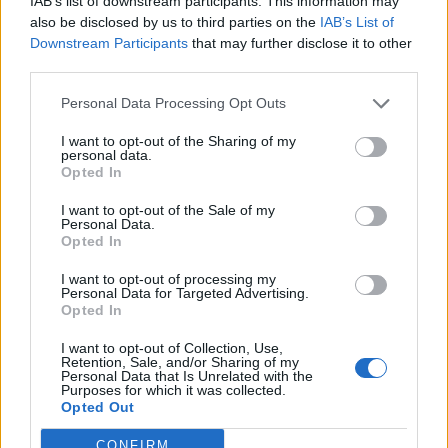
IAB’s list of downstream participants. This information may
τμήματα των ΣΑΕΚ – Πότε ξεκινούν οι αιτήσεις
also be disclosed by us to third parties on the
IAB’s List of
Downstream Participants
that may further disclose it to other
17:56
third parties.
Ρέθυμνο: Κάλεσμα των οικοδόμων για μαζική συμμετοχή
στο συλλαλητήριο της ΔΕΘ
Personal Data Processing Opt Outs
I want to opt-out of the Sharing of my
personal data.
ΠΕΡΙΣΣΟΤΕΡΑ
Opted In
I want to opt-out of the Sale of my
Personal Data.
Opted In
I want to opt-out of processing my
Personal Data for Targeted Advertising.
ΣΧΕΤΙΚA AΡΘΡΑ
Opted In
I want to opt-out of Collection, Use,
Γιώργος Σφακιανάκης: Η παρέμβαση για το μεταναστευτ
ΕΙΔΑ-ΑΚΟΥΣΑ
18:05
Retention, Sale, and/or Sharing of my
Γιώργος Σφακιανάκης: Η παρέμβαση
Γιώργος Σφακιανάκης: Η
Personal Data that Is Unrelated with the
Purposes for which it was collected.
παρέμβαση για το
Opted Out
μεταναστευτικό με φόντο τη
Θέουτα
CONFIRM