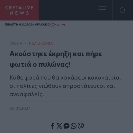
Homepage
/
28 °C
ΠΕΜΠΤΗ 6.8.2026
ΗΡΑΚΛΕΙΟ
ΑΡΧΙΚΗ
/
ΕΊΔΑ-ΆΚΟΥΣΑ
Ακούστηκε έκρηξη και πήρε
φωτιά ο πυλώνας!
Κάθε φορά που θα «σκάσει» κακοκαιρία,
οι πολίτες νιώθουν απροστάτευτοι και
ανασφαλείς!
30.01.2024
Facebook
Twitter
Messenger
Whatsapp
Viber