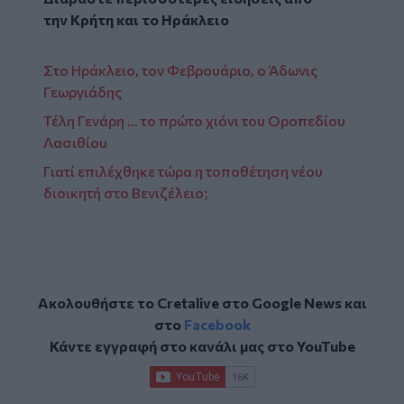
την
Κρήτη
και το
Ηράκλειο
Στο Ηράκλειο, τον Φεβρουάριο, ο Άδωνις
Γεωργιάδης
Τέλη Γενάρη ... το πρώτο χιόνι του Οροπεδίου
Λασιθίου
Γιατί επιλέχθηκε τώρα η τοποθέτηση νέου
διοικητή στο Βενιζέλειο;
Ακολουθήστε το Cretalive στο
Google News
και
στο
Facebook
Κάντε εγγραφή στο κανάλι μας στο
YouTube