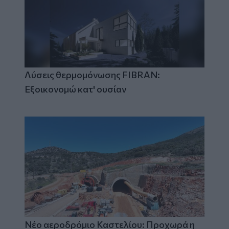
Λύσεις θερμομόνωσης FIBRAN:
Εξοικονομώ κατ' ουσίαν
Νέο αεροδρόμιο Καστελίου: Προχωρά η