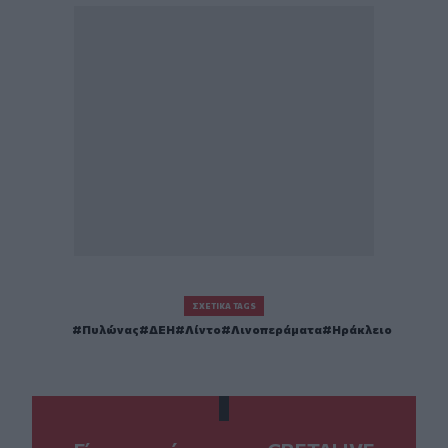
ΣΧΕΤΙΚΆ TAGS
Πυλώνας
ΔΕΗ
Λίντο
Λινοπεράματα
Ηράκλειο