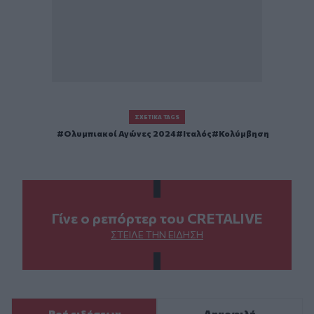
ΣΧΕΤΙΚΆ TAGS
Ολυμπιακοί Αγώνες 2024
Ιταλός
Κολύμβηση
Γίνε ο ρεπόρτερ του CRETALIVE
ΣΤΕΊΛΕ ΤΗΝ ΕΊΔΗΣΗ
Ροή ειδήσεων
Δημοφιλή