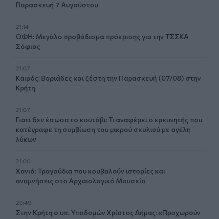
Παρασκευή 7 Αυγούστου
21:14
ΟΦΗ: Μεγάλο προβάδισμα πρόκρισης για την ΤΣΣΚΑ
Σόφιας
21:07
Καιρός: Βοριάδες και ζέστη την Παρασκευή (07/08) στην
Κρήτη
21:07
Γιατί δεν έσωσα το κουτάβι: Τι αναφέρει ο ερευνητής που
κατέγραφε τη συμβίωση του μικρού σκυλιού με αγέλη
λύκων
21:00
Χανιά: Τραγούδια που κουβαλούν ιστορίες και
αναμνήσεις στο Αρχαιολογικό Μουσείο
20:49
Στην Κρήτη ο υπ. Υποδομών Χρίστος Δήμας: «Προχωρούν