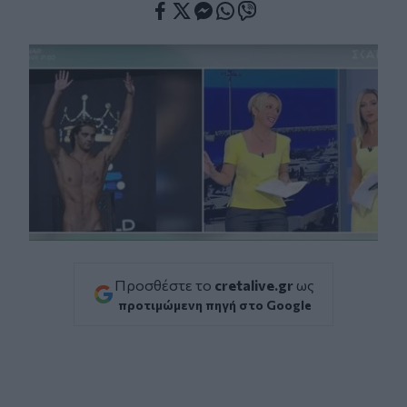
Facebook
Twitter
Messenger
Whatsapp
Viber
Προσθέστε το
cretalive.gr
ως
προτιμώμενη πηγή στο Google