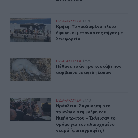
Κρήτη: Το ναυλωμένο πλοίο έφυγε, οι μετανάστες πήγαν
ΕΙΔΑ-ΑΚΟΥΣΑ
17:28
Κρήτη: Το ναυλωμένο πλοίο έφυγε, 
Κρήτη: Το ναυλωμένο πλοίο
έφυγε, οι μετανάστες πήγαν με
λεωφορεία
Πέθανε το άσπρο κουτάβι που συμβίωνε με αγέλη λύκω
ΕΙΔΑ-ΑΚΟΥΣΑ
17:25
Πέθανε το άσπρο κουτάβι που συμβ
Πέθανε το άσπρο κουτάβι που
συμβίωνε με αγέλη λύκων
Ηράκλειο: Συγκίνηση στο τρισάγιο στη μνήμη του Νική
ΕΙΔΑ-ΑΚΟΥΣΑ
21:13
Ηράκλειο: Συγκίνηση στο τρισάγιο 
Ηράκλειο: Συγκίνηση στο
τρισάγιο στη μνήμη του
Νικήστρατου – Έκλεισαν το
δρόμο για τον αδικοχαμένο
νεαρό (φωτογραφίες)