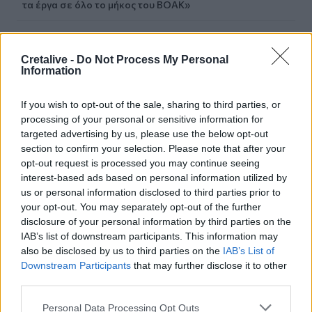
τα έργα σε όλο το μήκος του ΒΟΑΚ»
20:42
Νορβηγία: Μυστηριώδεις θάνατοι ταράνδων δημιουργούν
Cretalive -
Do Not Process My Personal
ερωτηματικά
Information
20:29
If you wish to opt-out of the sale, sharing to third parties, or
Ιεράπετρα: Χειροπέδες σε 20χρονο φερόμενο διακινητή
processing of your personal or sensitive information for
για την «καραβιά» με τους 45 μετανάστες
targeted advertising by us, please use the below opt-out
section to confirm your selection. Please note that after your
20:21
opt-out request is processed you may continue seeing
Λιμάνι Ηρακλείου: Έμπλεξε ο κάβος στην προπέλα του
interest-based ads based on personal information utilized by
πλοίου!
us or personal information disclosed to third parties prior to
your opt-out. You may separately opt-out of the further
20:15
disclosure of your personal information by third parties on the
Γερμανία: Τουλάχιστον 25 τραυματίες, οι επτά σοβαρά,
IAB’s list of downstream participants. This information may
από σύγκρουση δύο τραμ - Δείτε βίντεο
also be disclosed by us to third parties on the
IAB’s List of
Downstream Participants
that may further disclose it to other
20:06
third parties.
Οργανωτικό λίφτινγκ χρειάζονται οι δήμοι
Personal Data Processing Opt Outs