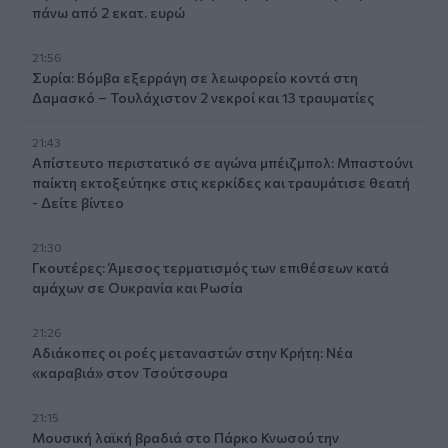
πάνω από 2 εκατ. ευρώ
21:56
Συρία: Βόμβα εξερράγη σε λεωφορείο κοντά στη
Δαμασκό – Τουλάχιστον 2 νεκροί και 13 τραυματίες
21:43
Απίστευτο περιστατικό σε αγώνα μπέιζμπολ: Μπαστούνι
παίκτη εκτοξεύτηκε στις κερκίδες και τραυμάτισε θεατή
- Δείτε βίντεο
21:30
Γκουτέρες: Άμεσος τερματισμός των επιθέσεων κατά
αμάχων σε Ουκρανία και Ρωσία
21:26
Αδιάκοπες οι ροές μεταναστών στην Κρήτη: Νέα
«καραβιά» στον Τσούτσουρα
21:15
Μουσική λαϊκή βραδιά στο Πάρκο Κνωσού την