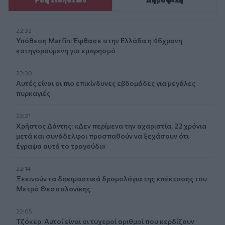
22:32
Υπόθεση Marfin: Έφθασε στην Ελλάδα η 46χρονη
κατηγορούμενη για εμπρησμό
22:30
Αυτές είναι οι πιο επικίνδυνες εβδομάδες για μεγάλες
πυρκαγιές
22:21
Χρήστος Δάντης: «Δεν περίμενα την αχαριστία, 22 χρόνια
μετά και συνάδελφοι προσπαθούν να ξεχάσουν ότι
έγραψα αυτό το τραγούδι»
22:14
Ξεκινούν τα δοκιμαστικά δρομολόγια της επέκτασης του
Μετρό Θεσσαλονίκης
22:05
Τζόκερ: Αυτοί είναι οι τυχεροί αριθμοί που κερδίζουν