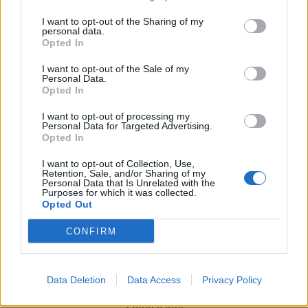
ΠΕΡΙΣΣΟΤΕΡΑ
I want to opt-out of the Sharing of my
personal data.
Opted In
I want to opt-out of the Sale of my
Personal Data.
Opted In
ΣΧΕΤΙΚA AΡΘΡΑ
I want to opt-out of processing my
Personal Data for Targeted Advertising.
Opted In
Γιώργος Σφακιανάκης: Η παρέμβαση για το μεταναστευτ
ΕΙΔΑ-ΑΚΟΥΣΑ
18:05
Γιώργος Σφακιανάκης: Η παρέμβαση
Γιώργος Σφακιανάκης: Η
I want to opt-out of Collection, Use,
Retention, Sale, and/or Sharing of my
παρέμβαση για το
Personal Data that Is Unrelated with the
μεταναστευτικό με φόντο τη
Purposes for which it was collected.
Θέουτα
Opted Out
CONFIRM
Ταλαιπωρία για τον κόσμο του ΟΦΗ: Προβλήματα με τη
ΕΙΔΑ-ΑΚΟΥΣΑ
17:49
Ταλαιπωρία για τον κόσμο του ΟΦΗ
Ταλαιπωρία για τον κόσμο του
ΟΦΗ: Προβλήματα με την
Data Deletion
Data Access
Privacy Policy
πλατφόρμα των εισιτηρίων του
Σούπερ Καπ