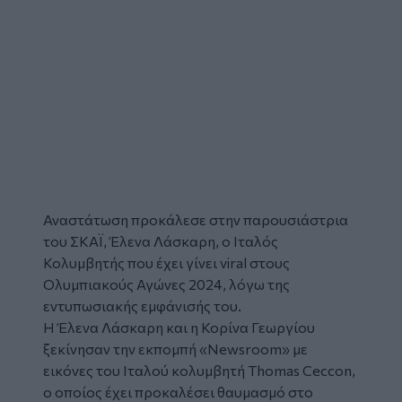
Αναστάτωση προκάλεσε στην παρουσιάστρια
του ΣΚΑΪ, Έλενα Λάσκαρη, ο
Ιταλός
Κολυμβητής που έχει γίνει viral στους
Ολυμπιακούς Αγώνες 2024
, λόγω της
εντυπωσιακής εμφάνισής του.
Η Έλενα Λάσκαρη και η Κορίνα Γεωργίου
ξεκίνησαν την εκπομπή «Newsroom» με
εικόνες του Ιταλού κολυμβητή Thomas Ceccon,
ο οποίος έχει προκαλέσει θαυμασμό στο