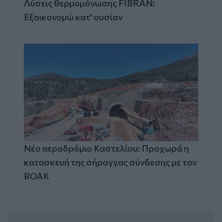
Λύσεις θερμομόνωσης FIBRAN:
Εξοικονομώ κατ' ουσίαν
Νέο αεροδρόμιο Καστελίου: Προχωρά η
κατασκευή της σήραγγας σύνδεσης με τον
ΒΟΑΚ