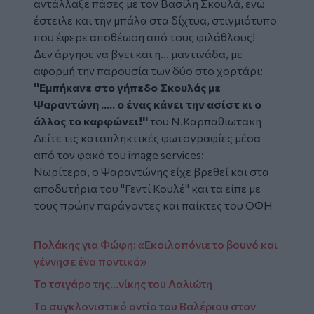
αντάλλαξε πάσες με τον Βασίλη Σκουλά, ενώ
έστειλε και την μπάλα στα δίχτυα, στιγμιότυπο
που έφερε αποθέωση από τους φιλάθλους!
Δεν άργησε να βγει και η... μαντινάδα, με
αφορμή την παρουσία των δύο στο χορτάρι:
''Εμπήκανε στο γήπεδο Σκουλάς με
Ψαραντώνη ..... ο ένας κάνει την ασίστ κι ο
άλλος το καρφώνει!''
του Ν.Καρπαθιωτακη
Δείτε τις καταπληκτικές φωτογραφίες μέσα
από τον φακό του image services:
Νωρίτερα, ο Ψαραντώνης είχε βρεθεί και στα
αποδυτήρια του ''Γεντί Κουλέ'' και τα είπε με
τους πρώην παράγοντες και παίκτες του ΟΦΗ
Πολάκης για Φώφη: «Εκοιλοπόνιε το βουνό και
γέννησε ένα ποντικό»
Το τσιγάρο της...νίκης του Λαλιώτη
Το συγκλονιστικό αντίο του Βαλέριου στον