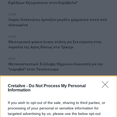
Εφέδρων Αξιωματικών στον Καράβολα"
21:39
Λαμία: Απατεώνες άρπαξαν μεγάλο χρηματικό ποσό από
ηλικιωμένη
21:33
Μεσογειακή φώκια έκανε στάση για ξεκούραση στην
παραλία της Αγίας Βάσως στο Τρίκερι
21:31
Μεταναστευτικό: Σύλληψη 18χρονου διακινητή για την
"καραβιά" στον Τσούτσουρα
21:11
Cretalive -
Do Not Process My Personal
Δημοπρατείται η μπάλα των ιστορικών γκολ του
Information
Μαραντόνα επί της Αγγλίας στο Μουντιάλ 1986
If you wish to opt-out of the sale, sharing to third parties, or
ΠΕΡΙΣΣΟΤΕΡΑ
processing of your personal or sensitive information for
targeted advertising by us, please use the below opt-out