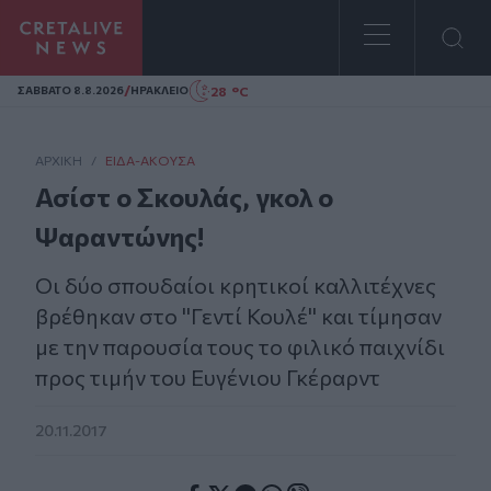
Homepage
/
28 °C
ΣAΒΒΑΤΟ 8.8.2026
ΗΡΑΚΛΕΙΟ
ΑΡΧΙΚΗ
/
ΕΊΔΑ-ΆΚΟΥΣΑ
Ασίστ ο Σκουλάς, γκολ ο
Ψαραντώνης!
Οι δύο σπουδαίοι κρητικοί καλλιτέχνες
βρέθηκαν στο ''Γεντί Κουλέ'' και τίμησαν
με την παρουσία τους το φιλικό παιχνίδι
προς τιμήν του Ευγένιου Γκέραρντ
20.11.2017