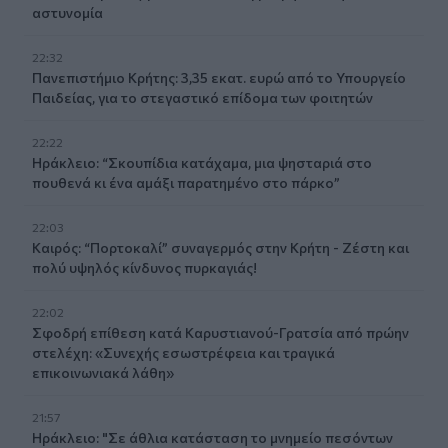
αστυνομία
22:32
Πανεπιστήμιο Κρήτης: 3,35 εκατ. ευρώ από το Υπουργείο
Παιδείας, για το στεγαστικό επίδομα των φοιτητών
22:22
Ηράκλειο: “Σκουπίδια κατάχαμα, μια ψησταριά στο
πουθενά κι ένα αμάξι παρατημένο στο πάρκο”
22:03
Καιρός: “Πορτοκαλί” συναγερμός στην Κρήτη - Ζέστη και
πολύ υψηλός κίνδυνος πυρκαγιάς!
22:02
Σφοδρή επίθεση κατά Καρυστιανού-Γρατσία από πρώην
στελέχη: «Συνεχής εσωστρέφεια και τραγικά
επικοινωνιακά λάθη»
21:57
Ηράκλειο: "Σε άθλια κατάσταση το μνημείο πεσόντων