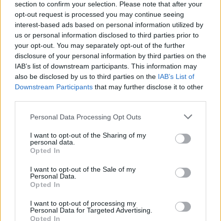
section to confirm your selection. Please note that after your
opt-out request is processed you may continue seeing
interest-based ads based on personal information utilized by
us or personal information disclosed to third parties prior to
your opt-out. You may separately opt-out of the further
ΣΧΕΤΙΚA AΡΘΡΑ
disclosure of your personal information by third parties on the
IAB’s list of downstream participants. This information may
also be disclosed by us to third parties on the
IAB’s List of
ΕΛ.ΑΣ Κρήτη: Ποιοι αξιωματικοί προήχθησαν - Όλα τα 
ΕΙΔΑ-ΑΚΟΥΣΑ
18:09
ΕΛ.ΑΣ Κρήτη: Ποιοι αξιωματικοί π
ΕΛ.ΑΣ Κρήτη: Ποιοι αξιωματικοί
Downstream Participants
that may further disclose it to other
προήχθησαν - Όλα τα ονόματα
third parties.
Personal Data Processing Opt Outs
I want to opt-out of the Sharing of my
Προσοχή! Ο ΕΦΚΑ… δαγκώνει τους ανυποψίαστους πολί
ΕΙΔΑ-ΑΚΟΥΣΑ
10:17
personal data.
Προσοχή! Ο ΕΦΚΑ… δαγκώνει τους 
Προσοχή! Ο ΕΦΚΑ… δαγκώνει
Opted In
τους ανυποψίαστους πολίτες!
I want to opt-out of the Sale of my
Personal Data.
Opted In
I want to opt-out of processing my
Γιώργος Σφακιανάκης: Η παρέμβαση για το μεταναστευτ
ΕΙΔΑ-ΑΚΟΥΣΑ
18:05
Personal Data for Targeted Advertising.
Γιώργος Σφακιανάκης: Η παρέμβαση
Γιώργος Σφακιανάκης: Η
Opted In