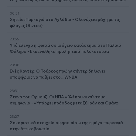
00:31
Σητεία: Πυρκαγιά στα Αχλάδια - Ολονύχτια μάχη με τις
φλόγες (Βίντεο)
23:55
Υπό έλεγχο η φωτιά σε ισόγειο κατάστημα στο Παλαιό
Φάληρο - Εκκενώθηκε προληπτικά πολυκατοικία
23:38
Ενές Καντέρ: Ο Τούρκος πρώην σέντερ δηλώνει
υποψήφιος να παίξει στο... WNBA
23:31
Στενά του Ορμούζ: Οι ΗΠΑ «βλέπουν» σύντομα
συμφωνία - «Υπάρχει πρόοδος μεταξύ Ιράν και Ομάν»
23:27
Σοκαριστικά στοιχεία άφησε πίσω της η μέγα-πυρκαγιά
στην Αττικοβοιωτία