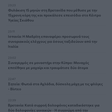
23:23
Φυλάκιση 15 μηνών στη Βρετανίδα που μέθυσε με την
15χρονη κόρη της και προκάλεσε επεισόδιο στο Κέντρο
Υγείας Σκιάθου
23:11
Ισπανία: Η Μαδρίτη επαναφέρει προσωρινά τους
συνοριακούς ελέγχους για όσους ταξιδεύουν από την
Ιταλία
23:02
Συναγερμός σε μοναστήρι στην Κύπρο: Μοναχός
επιτέθηκε με μαχαίρι και τραυμάτισε δύο άτομα
22:47
Σητεία: Φωτιά στα Αχλάδια, δύσκολη μάχη με τις φλόγες
- Βίντεο
22:39
Βρετανία: Κατά συρροή δολοφόνος καταδικάστηκε για
δύο δολοφονίες γυναικών - Η συγγνώμη από την