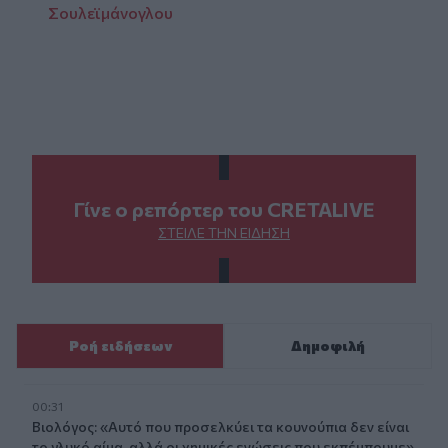
Σουλεϊμάνογλου
Γίνε ο ρεπόρτερ του CRETALIVE
ΣΤΕΊΛΕ ΤΗΝ ΕΊΔΗΣΗ
Ροή ειδήσεων
Δημοφιλή
00:31
Βιολόγος: «Αυτό που προσελκύει τα κουνούπια δεν είναι
το γλυκό αίμα, αλλά οι χημικές ενώσεις που εκπέμπουμε»