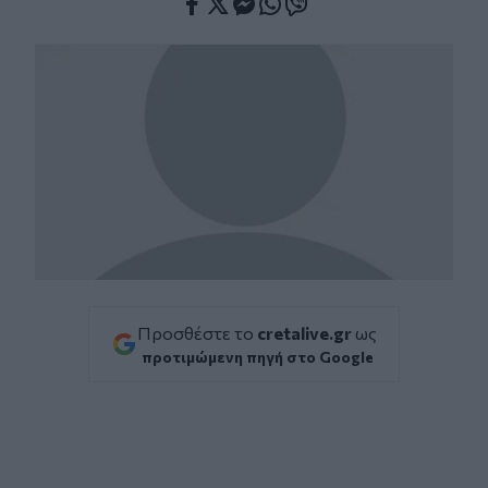
Facebook
Twitter
Messenger
Whatsapp
Viber
Προσθέστε το
cretalive.gr
ως
προτιμώμενη πηγή στο Google