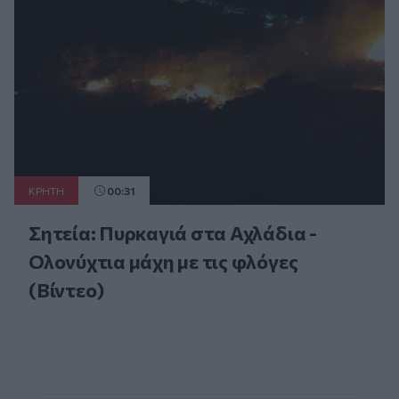
ΚΡΗΤΗ
00:31
Σητεία: Πυρκαγιά στα Αχλάδια -
Ολονύχτια μάχη με τις φλόγες
(Βίντεο)