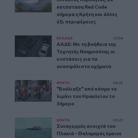
κατάσταση Red Code
σήμερα η Κρήτη και άλλες
έξι περιφέρειες
ΕΛΛAΔΑ
07:04
ΑΑΔΕ: Με τη βοήθεια της
Τεχνητής Νοημοσύνης οι
ενστάσεις για τα
ανασφάλιστα οχήματα
ΚΡΗΤΗ
08:25
"Βούλιαξε" από κόσμο το
λιμάνι του Ηρακλείου το
3ήμερο
ΚΡΗΤΗ
09:22
Συναγερμός ανοιχτά του
Πλακιά - Θαλαμηγός έμεινε