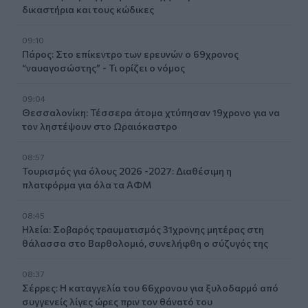
δικαστήρια και τους κώδικες
09:10
Πάρος: Στο επίκεντρο των ερευνών ο 69χρονος
“ναυαγοσώστης” - Τι ορίζει ο νόμος
09:04
Θεσσαλονίκη: Τέσσερα άτομα χτύπησαν 19χρονο για να
τον ληστέψουν στο Ωραιόκαστρο
08:57
Τουρισμός για όλους 2026 -2027: Διαθέσιμη η
πλατφόρμα για όλα τα ΑΦΜ
08:45
Ηλεία: Σοβαρός τραυματισμός 31χρονης μητέρας στη
θάλασσα στο Βαρθολομιό, συνελήφθη ο σύζυγός της
08:37
Σέρρες: Η καταγγελία του 66χρονου για ξυλοδαρμό από
συγγενείς λίγες ώρες πριν τον θάνατό του