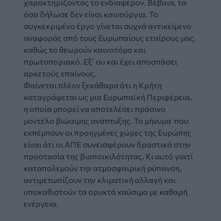
χαρακτηρίζοντας το ενδιαφέρον. Βέβαια, τα
όσα δήλωσε δεν είναι καινούργια. Το
συγκεκριμένο έργο γίνεται συχνά αντικείμενο
αναφοράς από τους Ευρωπαίους εταίρους μας,
καθώς το θεωρούν καινοτόμο και
πρωτοποριακό. Εξ’ ου και έχει αποσπάσει
αρκετούς επαίνους.
Φαίνεται πλέον ξεκάθαρα ότι η Κρήτη
καταγράφεται ως μια Ευρωπαϊκή Περιφέρεια,
η οποία μπορεί να αποτελέσει πράσινο
μοντέλο βιώσιμης ανάπτυξης. Το μήνυμα που
εκπέμπουν οι προηγμένες χώρες της Ευρώπης
είναι ότι οι ΑΠΕ συνεισφέρουν δραστικά στην
προστασία της βιοποικιλότητας. Κι αυτό γιατί
καταπολεμούν την ατμοσφαιρική ρύπανση,
αντιμετωπίζουν την κλιματική αλλαγή και
υποκαθιστούν τα ορυκτά καύσιμα με καθαρή
ενέργεια.