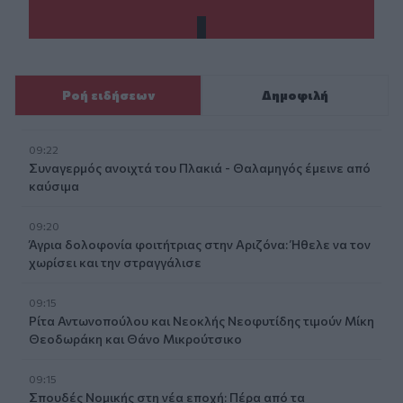
Ροή ειδήσεων
Δημοφιλή
09:22
Συναγερμός ανοιχτά του Πλακιά - Θαλαμηγός έμεινε από
καύσιμα
09:20
Άγρια δολοφονία φοιτήτριας στην Αριζόνα: Ήθελε να τον
χωρίσει και την στραγγάλισε
09:15
Ρίτα Αντωνοπούλου και Νεοκλής Νεοφυτίδης τιμούν Μίκη
Θεοδωράκη και Θάνο Μικρούτσικο
09:15
Σπουδές Νομικής στη νέα εποχή: Πέρα από τα