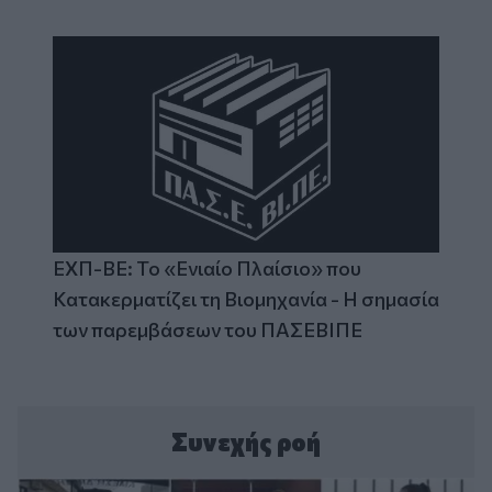
ΕΧΠ-ΒΕ: Το «Ενιαίο Πλαίσιο» που
Κατακερματίζει τη Βιομηχανία - Η σημασία
των παρεμβάσεων του ΠΑΣΕΒΙΠΕ
Συνεχής ροή