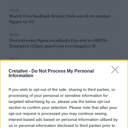
08:32
Φωτιά στον Κουβαρά Αττικής: Καίει κοντά σε οικισμό -
Ήχησε το 112
08:28
Θεσσαλονίκη: Άγρια καταδίωξη έξω από το ΑΧΕΠΑ -
Σπασμένα τζάμια, φωνές και ένα κλεμμένο ΙΧ
08:25
"Βούλιαξε" από κόσμο το λιμάνι του Ηρακλείου το
3ήμερο
Cretalive -
Do Not Process My Personal
Information
08:19
ΗΠΑ: Δύο αεροσκάφη αναχαιτίστηκαν κοντά σε γήπεδο
If you wish to opt-out of the sale, sharing to third parties, or
γκολφ του Ντόναλντ Τραμπ
processing of your personal or sensitive information for
targeted advertising by us, please use the below opt-out
section to confirm your selection. Please note that after your
08:15
Άμεση Δράση και ΔΙ.ΑΣ: Εκεί όπου κάθε δευτερόλεπτο
opt-out request is processed you may continue seeing
μετράει - Βίντεο
interest-based ads based on personal information utilized by
us or personal information disclosed to third parties prior to