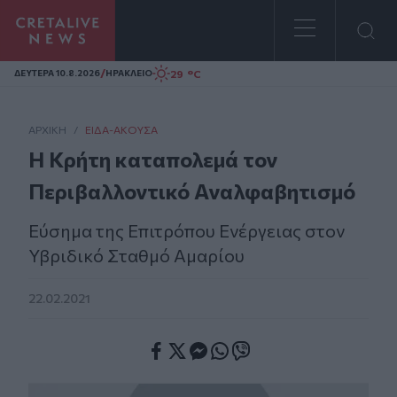
Homepage
/
29 °C
ΔΕΥΤΕΡΑ 10.8.2026
ΗΡΑΚΛΕΙΟ
ΑΡΧΙΚΗ
/
ΕΊΔΑ-ΆΚΟΥΣΑ
Η Κρήτη καταπολεμά τον
Περιβαλλοντικό Αναλφαβητισμό
Εύσημα της Επιτρόπου Ενέργειας στον
Υβριδικό Σταθμό Αμαρίου
22.02.2021
Facebook
Twitter
Messenger
Whatsapp
Viber