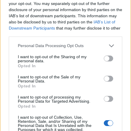
your opt-out. You may separately opt-out of the further
08:14
Ο Τραμπ αναδημοσίευσε συνέντευξη του Θάνου Πλεύρη
disclosure of your personal information by third parties on the
για το μεταναστευτικό (pic)
IAB’s list of downstream participants. This information may
also be disclosed by us to third parties on the
IAB’s List of
Downstream Participants
that may further disclose it to other
08:10
third parties.
Νέο περιστατικό εντοπισμού drones πάνω από
στρατιωτική βάση προκαλεί ανησυχία στη Γερμανία
Personal Data Processing Opt Outs
08:03
I want to opt-out of the Sharing of my
Διάσωση μεταναστών τη νύχτα στη Γαύδο
personal data.
Opted In
08:00
I want to opt-out of the Sale of my
Μέρα Ντίκμαν στον ΟΦΗ
Personal Data.
Opted In
07:59
I want to opt-out of processing my
Τι λένε τα άστρα σήμερα: Οι προβλέψεις για όλα τα ζώδια
Personal Data for Targeted Advertising.
Opted In
07:53
Θρίλερ με 66χρονο νεκρό - Είχε καταγγείλει
I want to opt-out of Collection, Use,
Retention, Sale, and/or Sharing of my
ενδοοικογενειακή βία
Personal Data that Is Unrelated with the
Purposes for which it was collected.