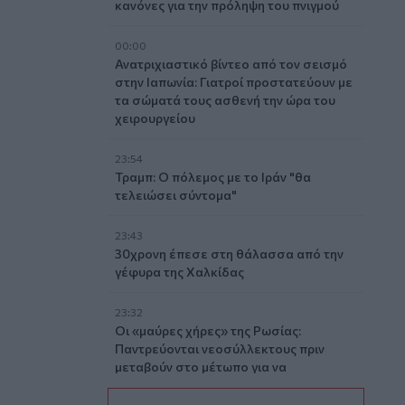
κανόνες για την πρόληψη του πνιγμού
00:00
Ανατριχιαστικό βίντεο από τον σεισμό
στην Ιαπωνία: Γιατροί προστατεύουν με
τα σώματά τους ασθενή την ώρα του
χειρουργείου
23:54
Τραμπ: Ο πόλεμος με το Ιράν "θα
τελειώσει σύντομα"
23:43
30χρονη έπεσε στη θάλασσα από την
γέφυρα της Χαλκίδας
23:32
Οι «μαύρες χήρες» της Ρωσίας:
Παντρεύονται νεοσύλλεκτους πριν
μεταβούν στο μέτωπο για να
εισπράξουν τις «παχυλές»
αποζημιώσεις