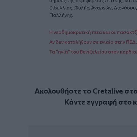
δήμους της περιφέρειας Αττικής, και
Ειδυλλίας, Φυλής, Αχαρνών, Διονύσου
Παλλήνης.
Η νεοδημοκρατική πίτα και οι πασοκτζ
Αν δεν καταλήξουν σε ενιαίο στην ΠΕ
Τα "ηνία" του Βενιζελείου στον καρ
Ακολουθήστε το Cretalive στ
Κάντε εγγραφή στο 