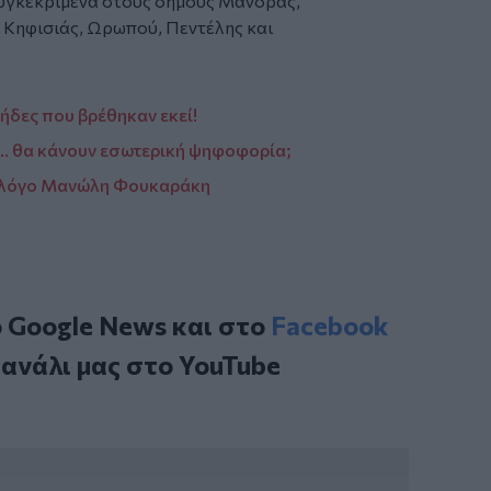
 συγκεκριμένα στους δήμους Μάνδρας,
, Κηφισιάς, Ωρωπού, Πεντέλης και
ήδες που βρέθηκαν εκεί!
Δ… θα κάνουν εσωτερική ψηφοφορία;
διολόγο Μανώλη Φουκαράκη
ο
Google News
και στο
Facebook
κανάλι μας στο
YouTube