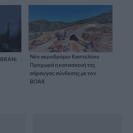
21:26
Αδιάκοπες οι ροές μεταναστών στην
Κρήτη: Νέα «καραβιά» στον
Τσούτσουρα - Ανάμεσά τους γυναίκες
και μικρά παιδιά
21:15
Μουσική λαϊκή βραδιά στο Πάρκο
Κνωσού την Παρασκευή 7 Αυγούστου
Νέο αεροδρόμιο Καστελίου:
IBRAN:
Προχωρά η κατασκευή της
σήραγγας σύνδεσης με τον
ΒΟΑΚ