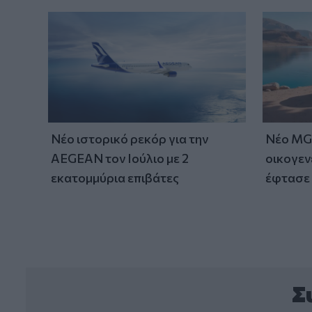
Νέο ιστορικό ρεκόρ για την
Νέο MG 
AEGEAN τον Ιούλιο με 2
οικογεν
εκατομμύρια επιβάτες
έφτασε 
Σ