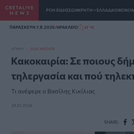
ΡΟΗ ΕΙΔΗΣΕΩΝ
ΚΡΗΤΗ
ΕΛΛΑΔΑ
ΟΙΚΟΝΟΜ
Homepage
ΠΑΡΑΣΚΕΥΗ 7.8.2026
/
ΗΡΑΚΛΕΙΟ
27 °C
ΑΡΧΙΚΗ
/
ΕΊΔΑ-ΆΚΟΥΣΑ
Κακοκαιρία: Σε ποιους δήμ
τηλεργασία και πού τηλε
Τι ανέφερε ο Βασίλης Κικίλιας
29.01.2024
SHARE:
Face
T