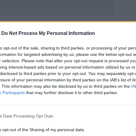
ΙΚΆ TAGS
-
Do Not Process My Personal Information
εκπαίδευση
Κακοκαιρία
to opt-out of the sale, sharing to third parties, or processing of your per
formation for targeted advertising by us, please use the below opt-out s
r selection. Please note that after your opt-out request is processed y
eing interest-based ads based on personal information utilized by us or
disclosed to third parties prior to your opt-out. You may separately opt-
ερ του CRETALIVE
losure of your personal information by third parties on the IAB’s list of
ΤΗΝ ΕΊΔΗΣΗ
. This information may also be disclosed by us to third parties on the
IA
Participants
that may further disclose it to other third parties.
l Data Processing Opt Outs
o opt-out of the Sharing of my personal data.
ευτικό με φόντο τη Θέουτα
Ταλαιπωρία για τον κόσμο του ΟΦΗ: Προβλήματα με τη
ΕΙΔΑ-ΑΚΟΥΣΑ
17:49