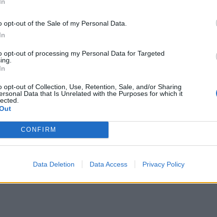
ση για το μεταναστευτικό με φόντο τη Θέουτα
Ταλαιπωρία για τον κόσμο του ΟΦΗ
Ταλαιπωρία για τον κόσμο του
In
ΟΦΗ: Προβλήματα με την
πλατφόρμα των εισιτηρίων του
o opt-out of the Sale of my Personal Data.
Σούπερ Καπ
In
to opt-out of processing my Personal Data for Targeted
κων
Ηράκλειο: Συγκίνηση στο τρισάγιο στη μνήμη του Νική
ΕΙΔΑ-ΑΚΟΥΣΑ
21:13
ing.
μβίωνε με αγέλη λύκων
Ηράκλειο: Συγκίνηση στο τρισάγιο 
Ηράκλειο: Συγκίνηση στο
In
τρισάγιο στη μνήμη του
Νικήστρατου – Έκλεισαν το
o opt-out of Collection, Use, Retention, Sale, and/or Sharing
δρόμο για τον αδικοχαμένο νεαρό
ersonal Data that Is Unrelated with the Purposes for which it
lected.
(φωτογραφίες)
Out
CONFIRM
Data Deletion
Data Access
Privacy Policy