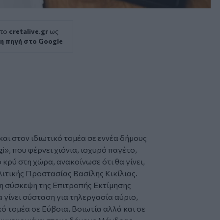
 το
cretalive.gr
ως
η πηγή στο Google
αι στον ιδιωτικό τομέα σε εννέα δήμους
gi»
, που φέρνει χιόνια, ισχυρό παγέτο,
ό κρύ στη χώρα,
ανακοίνωσε
ότι θα γίνει,
ολιτικής Προστασίας
Βασίλης Κικίλιας
.
η σύσκεψη της Επιτροπής Εκτίμησης
α γίνει σύσταση για τηλεργασία αύριο,
ικό τομέα σε Εύβοια, Βοιωτία αλλά και σε