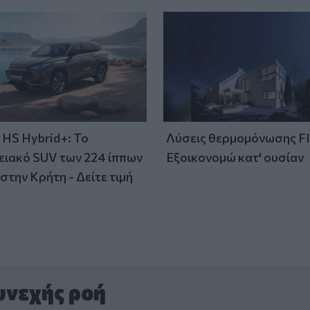
HS Hybrid+: Το
Λύσεις θερμομόνωσης F
ειακό SUV των 224 ίππων
Εξοικονομώ κατ' ουσίαν
στην Κρήτη - Δείτε τιμή
υνεχής ροή