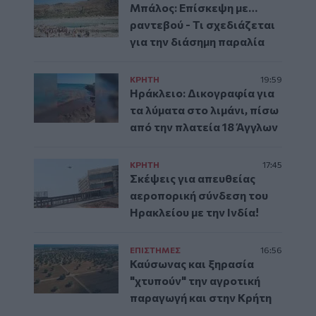
Μπάλος: Επίσκεψη με…
ραντεβού - Τι σχεδιάζεται
για την διάσημη παραλία
ΚΡΗΤΗ
19:59
Ηράκλειο: Δικογραφία για
τα λύματα στο λιμάνι, πίσω
από την πλατεία 18 Άγγλων
ΚΡΗΤΗ
17:45
Σκέψεις για απευθείας
αεροπορική σύνδεση του
Ηρακλείου με την Ινδία!
ΕΠΙΣΤΗΜΕΣ
16:56
Καύσωνας και ξηρασία
"χτυπούν" την αγροτική
παραγωγή και στην Κρήτη