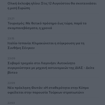
Ολική έκλειψη ηλίου: Στις 12 Αυγούστου θα σκοτεινιάσει
η μισή Ευρώπη
23:21
Τουρισμός: Με θετικό πρόσημο έως τώρα, παρά τα
σκαμπανεβάσματα, η χρονιά
23:15
Ιταλία-Ισπανία: Κλιμακώνεται η σύγκρουση για τη
Συνθήκη Σένγκεν
23:09
Σοβαρό τροχαίο στο Λαγονήσι: Αυτοκίνητο
συγκρούστηκε με μηχανή αστυνομικών της ΔΙΑΣ - Δείτε
βίντεο
22:59
Νέα πρόκληση Φιντάν: «Η σταθερότητα στην Κύπρο
οφείλεται στην παρουσία Τούρκων στρατιωτών»
22:53