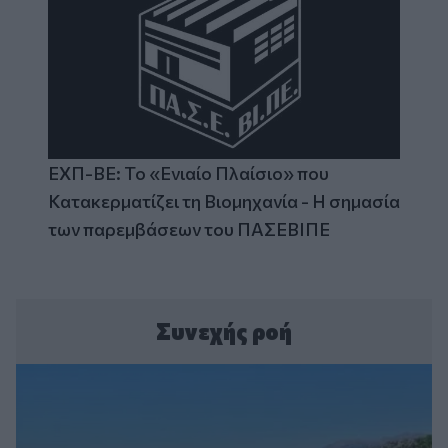
ΕΧΠ-ΒΕ: Το «Ενιαίο Πλαίσιο» που
Κατακερματίζει τη Βιομηχανία - Η σημασία
των παρεμβάσεων του ΠΑΣΕΒΙΠΕ
Συνεχής ροή