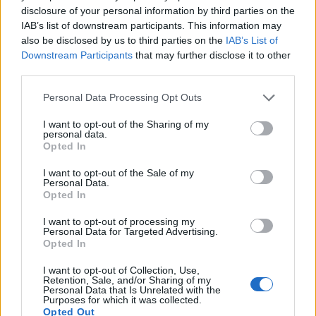
Nίκη της ΑΕΚ στο τελευταίο φιλικό πριν από τον ΟΦΗ
disclosure of your personal information by third parties on the
IAB’s list of downstream participants. This information may
22:11
also be disclosed by us to third parties on the
IAB’s List of
Γιάννης Κωνσταντέλιας: Μπαμπάς για δεύτερη φορά έγινε
Downstream Participants
that may further disclose it to other
ο ποδοσφαιριστής του ΠΑΟΚ
third parties.
22:03
Personal Data Processing Opt Outs
Τραγωδία στην Πάρο: Για ανθρωποκτονία από αμέλεια
I want to opt-out of the Sharing of my
κατηγορούνται οι γονείς του 4χρονου και ο ιδιοκτήτης
personal data.
του beach bar
Opted In
21:56
I want to opt-out of the Sale of my
Personal Data.
Νέα διοίκηση για το Κέντρο Κρητικής Λογοτεχνίας
Opted In
21:51
I want to opt-out of processing my
Στα ύψη το Σάββατο (08/08) ο υδράργυρος: Σε ποια
Personal Data for Targeted Advertising.
Opted In
περιοχή το θερμόμετρο έδειξε 39,5 (πίνακας)
I want to opt-out of Collection, Use,
Retention, Sale, and/or Sharing of my
Personal Data that Is Unrelated with the
ΠΕΡΙΣΣΟΤΕΡΑ
Purposes for which it was collected.
Opted Out