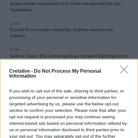
Διακινούσαν ναρκωτικά στην Πανεπιστημιούπολη του
Ζωγράφου
22:45
Σητεία: Ένα τσιγάρο παραλίγο να βάλει φωτιά στις
Λιθίνες
22:38
Ιωάννα Τούνη: Στο νοσοκομείο με τροφική δηλητηρίαση η
influencer
Cretalive -
Do Not Process My Personal
Information
22:32
Νέο χτύπημα στα Στενά του Ορμούζ: Βλήμα έπληξε
πλοίο κοντά στο Khasab του Ομάν
If you wish to opt-out of the sale, sharing to third parties, or
processing of your personal or sensitive information for
22:27
targeted advertising by us, please use the below opt-out
Παράνοια σε γάμο στη Μαδέρα: Νόμιζαν ότι
section to confirm your selection. Please note that after your
παντρεύονται ο Κριστιάνο Ρονάλντο με την Χεορχίνα -
opt-out request is processed you may continue seeing
Βίντεο
interest-based ads based on personal information utilized by
us or personal information disclosed to third parties prior to
22:14
your opt-out. You may separately opt-out of the further