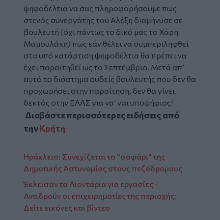
ψηφοδέλτια να σας πληροφορήσουμε πως
στενός συνεργάτης του Αλέξη διαμήνυσε σε
βουλευτή (όχι πάντως το δικό μας το Χάρη
Μαμουλάκη) πως εάν θέλει να συμπεριληφθεί
στα υπό κατάρτιση ψηφοδέλτια θα πρέπει να
έχει παραιτηθεί ως το Σεπτέμβριο. Μετά απ’
αυτό το διάστημα ουδείς βουλευτής που δεν θα
προχωρήσει στην παραίτηση, δεν θα γίνει
δεκτός στην ΕΛΑΣ για να’ ναι υποψήφιος!
Διαβάστε περισσότερες ειδήσεις από
την
Κρήτη
Ηράκλειο: Συνεχίζεται το "σαφάρι" της
Δημοτικής Αστυνομίας στους πεζόδρομους
Έκλεισαν τα Λιοντάρια για εργασίες -
Αντιδρούν οι επιχειρηματίες της περιοχής:
Δείτε εικόνες και βίντεο