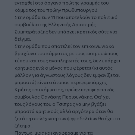
ενταχθεί στα όργανα πρώτης γραμμής του
κόμματος του πρώην πρωθυπουργού.
Στην ομάδα των 11 που αποτελούν το πολιτικό
συμβούλιο της Ελληνικής Αριστερής
Συμπαράταξης δεν υπάρχει κρητικός ούτε για
δείγμα.
Στην ομάδα που αποτελεί τον επικοινωνιακό
βραχίονα του κόμματος με τους εκπροσώπους
τύπου και τους αναπληρωτές τους, δεν υπάρχει
κρητικός ενώ ο μόνος που φέρεται (κι αυτός
μάλλον για άγνωστους λόγους δεν εμφανίζεται
μπροστά) είναι ο άτυπος περιφερειάρχης
Κρήτης του κόμματος, πρώην περιφερειακός
σύμβουλος Θανάσης Περισυνάκης. Θα’ χει
τους λόγους του ο Τσίπρας να μην βγάζει
μπροστά κρητικούς αλλά αργότερα όταν θα
ζητά τη στελέχωση των ψηφοδελτίων θα έχει το
ζήτημα .
Πάντως, μιας και αναφέραμε για τα