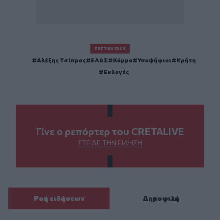
ΣΧΕΤΙΚΆ TAGS
Αλέξης Τσίπρας
ΕΛΑΣ
Κόμμα
Υποψήφιοι
Κρήτη
Εκλογές
Γίνε ο ρεπόρτερ του CRETALIVE
ΣΤΕΊΛΕ ΤΗΝ ΕΊΔΗΣΗ
Ροή ειδήσεων
Δημοφιλή