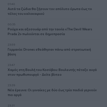
01:40
Αυτά τα ζώδια θα ζήσουν τον απόλυτο έρωτα έως το
τέλος του καλοκαιριού
00:35
Ρούχα και αξεσουάρ από την ταινία «The Devil Wears
Prada 2» πωλούνται σε δημοπρασία
23:59
Γερμανία: Drones εθεάθησαν πάνω από στρατιωτική
βάση
23:47
Χαμός στη Βουλή του Κοσόβου: Βουλευτής πέταξε αυγά
στον πρωθυπουργό - Δείτε βίντεο
23:39
Νέα έρευνα: Οι γυναίκες με δύο έως τρία παιδιά γερνούν
πιο αργά
23:31