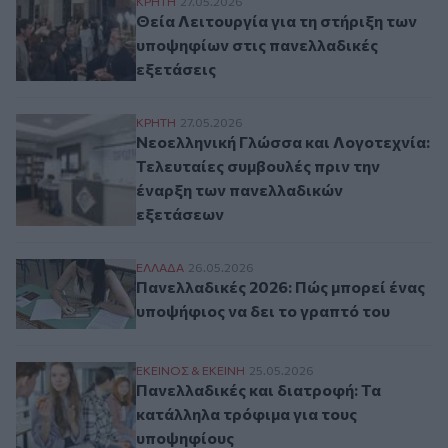
Θεία Λειτουργία για τη στήριξη των υποψ
ΚΡΗΤΗ
27.05.2026
Θεία Λειτουργία για τη στήριξη των
υποψηφίων στις πανελλαδικές
εξετάσεις
Νεοελληνική Γλώσσα και Λογοτεχνία: Τελ
ΚΡΗΤΗ
27.05.2026
Νεοελληνική Γλώσσα και Λογοτεχνία:
Τελευταίες συμβουλές πριν την
έναρξη των πανελλαδικών
εξετάσεων
Πανελλαδικές 2026: Πώς μπορεί ένας υπο
ΕΛΛAΔΑ
26.05.2026
Πανελλαδικές 2026: Πώς μπορεί ένας
υποψήφιος να δει το γραπτό του
Πανελλαδικές και διατροφή: Τα κατάλληλ
ΕΚΕΙΝΟΣ & ΕΚΕΙΝΗ
25.05.2026
Πανελλαδικές και διατροφή: Τα
κατάλληλα τρόφιμα για τους
υποψηφίους