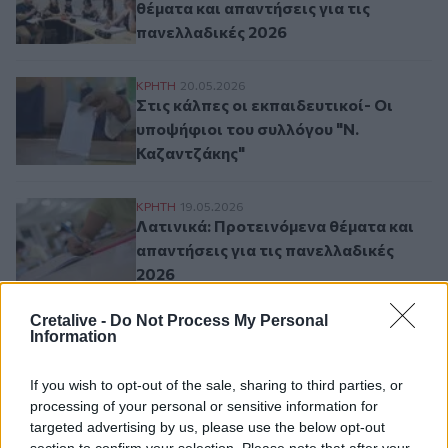
θέματα και απαντήσεις για τις
πανελλαδικές 2026
Στις κάλπες οι εκπαιδευτικοί- Οι υποψήφ
ΚΡΗΤΗ
20.05.2026
Στις κάλπες οι εκπαιδευτικοί- Οι
υποψήφιοι του συλλόγου "Ν.
Καζαντζάκης"
Λατινικά: Προτεινόμενα θέματα και απαντ
ΚΡΗΤΗ
19.05.2026
Λατινικά: Προτεινόμενα θέματα και
απαντήσεις για τις πανελλαδικές
2026
Cretalive -
Do Not Process My Personal
Information
Σελιδοποίηση
Current page
1
Προηγούμενη σελίδα
Next page
If you wish to opt-out of the sale, sharing to third parties, or
processing of your personal or sensitive information for
targeted advertising by us, please use the below opt-out