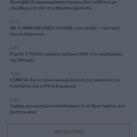
Φεστιβάλ Κινηματογράφου Χανίων: Δύο εκθέσεις με
ελεύθερη είσοδο στο Μεγάλο Αρσενάλι
15:05
Με τη MINOAN LINES, το ταξίδι έχει γεύση — και τιμές
που εκπλήσσουν
14:59
Ρωσία: Ο Πούτιν εγκρίνει πώληση 30% στο αεροδρόμιο
της Μόσχας
14:50
ΕΛΜΕΠΑ: Και σε ηλεκτρονική έκδοση τα πρακτικά του
συνεδρίου για τη Ρένα Κυριακού
14:39
Ομάδα μεταναστών εντοπίστηκαν στον Άγιο Ιωάννη, στα
Καπετανιανά
ΠΕΡΙΣΣΟΤΕΡΑ