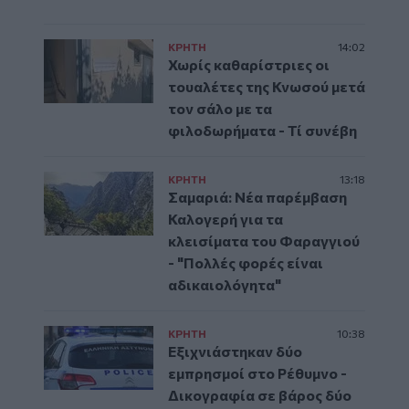
ΚΡΗΤΗ
14:02
Χωρίς καθαρίστριες οι
τουαλέτες της Κνωσού μετά
τον σάλο με τα
φιλοδωρήματα - Τί συνέβη
ΚΡΗΤΗ
13:18
Σαμαριά: Νέα παρέμβαση
Καλογερή για τα
κλεισίματα του Φαραγγιού
- "Πολλές φορές είναι
αδικαιολόγητα"
ΚΡΗΤΗ
10:38
Εξιχνιάστηκαν δύο
εμπρησμοί στο Ρέθυμνο -
Δικογραφία σε βάρος δύο