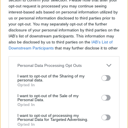
section to confirm your selection. Please note that after your
opt-out request is processed you may continue seeing
Ροή ειδήσεων
Δημοφιλή
interest-based ads based on personal information utilized by
us or personal information disclosed to third parties prior to
your opt-out. You may separately opt-out of the further
16:30
disclosure of your personal information by third parties on the
Στεγαστικό επίδομα από το υπουργείο Παιδείας, σε 1.120
IAB’s list of downstream participants. This information may
φοιτητές σε Βόλο, Λάρισα, Τρίκαλα, Καρδίτσα και Λαμία
also be disclosed by us to third parties on the
IAB’s List of
Downstream Participants
that may further disclose it to other
16:17
third parties.
Συντάξεις: Αυξάνονται οι αποχωρήσεις το 2026 καθώς
περισσότεροι ασφαλισμένοι βγαίνουν νωρίτερα
Personal Data Processing Opt Outs
16:15
I want to opt-out of the Sharing of my
personal data.
Η Έμπαρος τίμησε τους νεκρούς της Κατοχής - 82 χρόνια
Opted In
από τη Μεγάλη Κύκλωση
I want to opt-out of the Sale of my
Personal Data.
16:13
Opted In
Καύσιμα: Γιατί οι τιμές παραμένουν υψηλές μέσα στην
περίοδο των διακοπών
I want to opt-out of processing my
Personal Data for Targeted Advertising.
16:10
Opted In