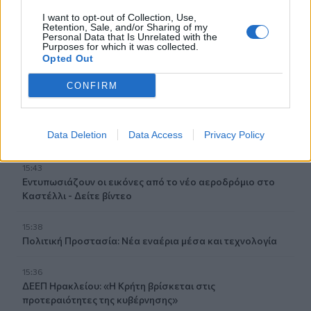
Έφυγαν» 6.000 εισιτήρια από τον κόσμο του ΟΦΗ για το
I want to opt-out of Collection, Use,
Σούπερ Καπ
Retention, Sale, and/or Sharing of my
Personal Data that Is Unrelated with the
Purposes for which it was collected.
15:54
Opted Out
Ο Γ. Αγριμανάκης Αντιδήμαρχος Υπηρεσίας το Σάββατο 8
και την Κυριακή 9 Αυγούστου
CONFIRM
15:48
Δυτική Αττική: Ολοκληρώθηκαν οι αυτοψίες στις
Data Deletion
Data Access
Privacy Policy
πυρόπληκτες περιοχές
15:43
Εντυπωσιάζουν οι εικόνες από το νέο αεροδρόμιο στο
Καστέλλι - Δείτε βίντεο
15:38
Πολιτική Προστασία: Νέα εναέρια μέσα και τεχνολογία
15:36
ΔΕΕΠ Ηρακλείου: «Η Κρήτη βρίσκεται στις
προτεραιότητες της κυβέρνησης»