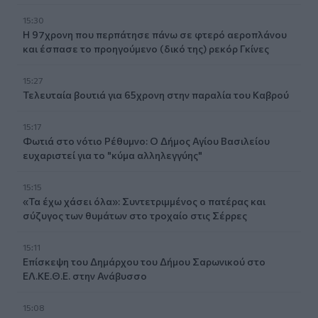
15:30
Η 97χρονη που περπάτησε πάνω σε φτερό αεροπλάνου
και έσπασε το προηγούμενο (δικό της) ρεκόρ Γκίνες
15:27
Τελευταία βουτιά για 65χρονη στην παραλία του Καβρού
15:17
Φωτιά στο νότιο Ρέθυμνο: Ο Δήμος Αγίου Βασιλείου
ευχαριστεί για το "κύμα αλληλεγγύης"
15:15
«Τα έχω χάσει όλα»: Συντετριμμένος ο πατέρας και
σύζυγος των θυμάτων στο τροχαίο στις Σέρρες
15:11
Επίσκεψη του Δημάρχου του Δήμου Σαρωνικού στο
ΕΛ.ΚΕ.Θ.Ε. στην Ανάβυσσο
15:08