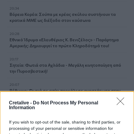
20:34
Βόρεια Κορέα: Σούπα με κρέας σκύλου συστήνουν τα
κρατικά ΜΜΕ ως διέξοδο στον καύσωνα
20:28
Εθνικό Ίδρυμα «Ελευθέριος Κ. Βενιζέλος» - Παράρτημα
Αμερικής: Δημιουργεί το πρώτο Κληροδότημά του!
20:17
Σητεία: Φωτιά στα Αχλάδια - Μεγάλη κινητοποίηση από
την Πυροσβεστική!
20:07
Ρέθυμνο: Φωτιά σε σπίτι προκάλεσε αναστάτωση στην
Καλλιθέα
Cretalive -
Do Not Process My Personal
Information
19:59
Μαρούσι: Συνελήφθη 35χρονος με 106 συσκευασίες
χασίς σε προαύλιο χώρο σχολείου
If you wish to opt-out of the sale, sharing to third parties, or
processing of your personal or sensitive information for