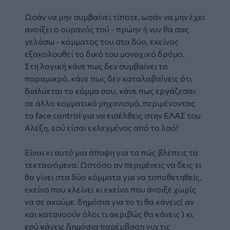
Ωσάν να μην συμβαίνει τίποτε, ωσάν να μην έχει
ανοίξει ο ουρανός τού - πρώην ή νυν θα σας
γελάσω - κόμματος του στα δύο, εκείνος
εξακολουθεί το δικό του μοναχικό δρόμο.
Στη λογική κάνε πως δεν συμβαίνει το
παραμικρό, κάνε πως δεν καταλαβαίνεις ότι
διαλύεται το κόμμα σου, κάνε πως εργάζεσαι
σε άλλο κομματικό μηχανισμό, περιμένοντας
το face control για να εισέλθεις στην ΕΛΑΣ του
Αλέξη, εσύ είσαι εκλεγμένος από το λαό!
Είναι κι αυτό μια άποψη για το πώς βλέπεις τα
τεκταινόμενα. Ωστόσο αν περιμένεις να δεις τι
θα γίνει στα δύο κόμματα για να τοποθετηθείς,
εκείνο που κλείνει κι εκείνο που άνοιξε χωρίς
να σε ακούμε δημόσια για το τι θα κάνεις( αν
και κατανοούν όλοι τι ακριβώς θα κάνεις ) κι
εσύ κάνεις δημόσια παρέμβαση για τις