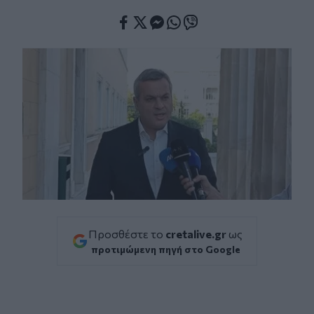
Facebook
Twitter
Messenger
Whatsapp
Viber
Προσθέστε το
cretalive.gr
ως
προτιμώμενη πηγή στο Google