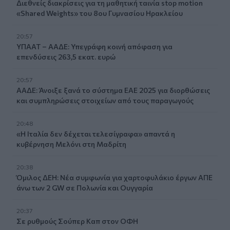
Διεθνείς διακρίσεις για τη μαθητική ταινία stop motion
«Shared Weights» του 8ου Γυμνασίου Ηρακλείου
20:57
ΥΠΑΑΤ – ΑΑΔΕ: Υπεγράφη κοινή απόφαση για
επενδύσεις 263,5 εκατ. ευρώ
20:57
ΑΑΔΕ: Άνοιξε ξανά το σύστημα ΕΑΕ 2025 για διορθώσεις
και συμπληρώσεις στοιχείων από τους παραγωγούς
20:48
«Η Ιταλία δεν δέχεται τελεσίγραφα» απαντά η
κυβέρνηση Μελόνι στη Μαδρίτη
20:38
Όμιλος ΔΕΗ: Νέα συμφωνία για χαρτοφυλάκιο έργων ΑΠΕ
άνω των 2 GW σε Πολωνία και Ουγγαρία
20:37
Σε ρυθμούς Σούπερ Καπ στον ΟΦΗ