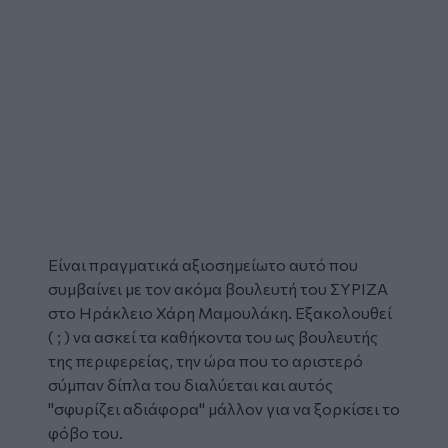
Είναι πραγματικά αξιοσημείωτο αυτό που
συμβαίνει με τον ακόμα βουλευτή του ΣΥΡΙΖΑ
στο Ηράκλειο Χάρη Μαμουλάκη. Εξακολουθεί
( ; ) να ασκεί τα καθήκοντα του ως βουλευτής
της περιφερείας, την ώρα που το αριστερό
σύμπαν δίπλα του διαλύεται και αυτός
"σφυρίζει αδιάφορα" μάλλον για να ξορκίσει το
φόβο του.