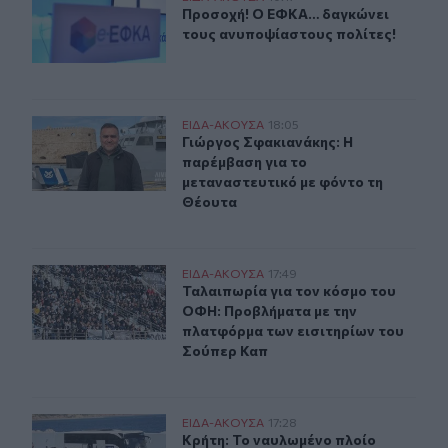
Προσοχή! Ο ΕΦΚΑ… δαγκώνει τους 
Προσοχή! Ο ΕΦΚΑ… δαγκώνει
τους ανυποψίαστους πολίτες!
Γιώργος Σφακιανάκης: Η παρέμβαση για το μεταναστευτ
ΕΙΔΑ-ΑΚΟΥΣΑ
18:05
Γιώργος Σφακιανάκης: Η παρέμβαση
Γιώργος Σφακιανάκης: Η
παρέμβαση για το
μεταναστευτικό με φόντο τη
Θέουτα
Ταλαιπωρία για τον κόσμο του ΟΦΗ: Προβλήματα με τη
ΕΙΔΑ-ΑΚΟΥΣΑ
17:49
Ταλαιπωρία για τον κόσμο του ΟΦΗ
Ταλαιπωρία για τον κόσμο του
ΟΦΗ: Προβλήματα με την
πλατφόρμα των εισιτηρίων του
Σούπερ Καπ
Κρήτη: Το ναυλωμένο πλοίο έφυγε, οι μετανάστες πήγαν
ΕΙΔΑ-ΑΚΟΥΣΑ
17:28
Κρήτη: Το ναυλωμένο πλοίο έφυγε, 
Κρήτη: Το ναυλωμένο πλοίο