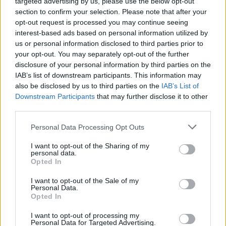
targeted advertising by us, please use the below opt-out
19:55
section to confirm your selection. Please note that after your
Πάτρα: Θρήνος για μωράκι μόλις 8 ημερών –
Νοσηλευόταν στη ΜΕΘ Νεογνών
opt-out request is processed you may continue seeing
interest-based ads based on personal information utilized by
us or personal information disclosed to third parties prior to
19:45
your opt-out. You may separately opt-out of the further
Καταβλήθηκαν 33.579.900 εκατ. ευρώ για την αγορά
disclosure of your personal information by third parties on the
λιπασμάτων
IAB’s list of downstream participants. This information may
also be disclosed by us to third parties on the
IAB’s List of
19:42
Downstream Participants
that may further disclose it to other
Καλοκαίρι 2026: Η Ευρώπη στις φλόγες - 5 εκατ.
third parties.
στρέμματα στάχτη, από την Πορτογαλία έως την Κρήτη
(Βίντεο)
Personal Data Processing Opt Outs
19:18
I want to opt-out of the Sharing of my
ΗΠΑ: Εφετείο απαγόρευσε να συνεχιστεί η κατασκευή
personal data.
της αίθουσας χορού στον Λευκό Οίκο
Opted In
I want to opt-out of the Sale of my
19:11
Personal Data.
Χανιά: Σχεδόν 1 εκατ. ευρώ από το Ταμείο Αλληλεγγύης
Opted In
του Υπουργείου Μετανάστευσης και Ασύλου για
σχολικές υποδομές και δημόσιους χώρους
I want to opt-out of processing my
Personal Data for Targeted Advertising.