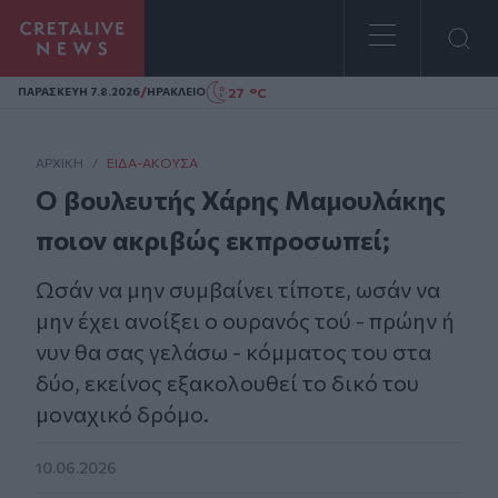
Homepage
/
27 °C
ΠΑΡΑΣΚΕΥΗ 7.8.2026
ΗΡΑΚΛΕΙΟ
ΑΡΧΙΚΗ
/
ΕΊΔΑ-ΆΚΟΥΣΑ
Ο βουλευτής Χάρης Μαμουλάκης
ποιον ακριβώς εκπροσωπεί;
Ωσάν να μην συμβαίνει τίποτε, ωσάν να
μην έχει ανοίξει ο ουρανός τού - πρώην ή
νυν θα σας γελάσω - κόμματος του στα
δύο, εκείνος εξακολουθεί το δικό του
μοναχικό δρόμο.
10.06.2026