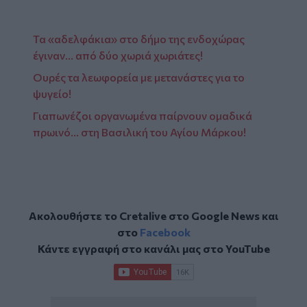
Τα «αδελφάκια» στο δήμο της ενδοχώρας
έγιναν… από δύο χωριά χωριάτες!
Ουρές τα λεωφορεία με μετανάστες για το
ψυγείο!
Γιαπωνέζοι οργανωμένα παίρνουν ομαδικά
πρωινό… στη Βασιλική του Αγίου Μάρκου!
Ακολουθήστε το Cretalive στο
Google News
και
στο
Facebook
Κάντε εγγραφή στο κανάλι μας στο
YouTube