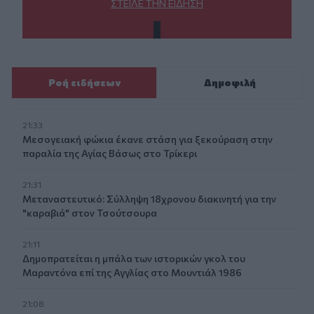
ΣΤΕΊΛΕ ΤΗΝ ΕΊΔΗΣΗ
Ροή ειδήσεων
Δημοφιλή
21:33
Μεσογειακή φώκια έκανε στάση για ξεκούραση στην
παραλία της Αγίας Βάσως στο Τρίκερι
21:31
Μεταναστευτικό: Σύλληψη 18χρονου διακινητή για την
"καραβιά" στον Τσούτσουρα
21:11
Δημοπρατείται η μπάλα των ιστορικών γκολ του
Μαραντόνα επί της Αγγλίας στο Μουντιάλ 1986
21:08