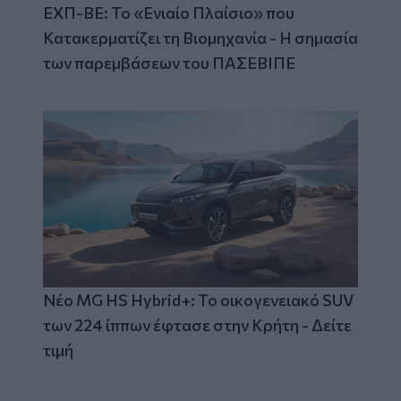
ΕΧΠ-ΒΕ: Το «Ενιαίο Πλαίσιο» που
Κατακερματίζει τη Βιομηχανία - Η σημασία
των παρεμβάσεων του ΠΑΣΕΒΙΠΕ
Νέο MG HS Hybrid+: Το οικογενειακό SUV
των 224 ίππων έφτασε στην Κρήτη - Δείτε
τιμή