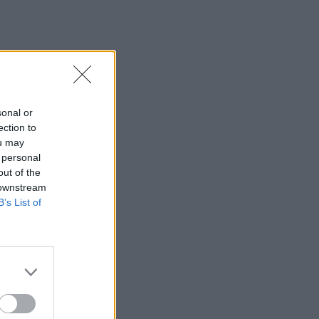
22:32
Πανεπιστήμιο Κρήτης: 3,35 εκατ. ευρώ
από το Υπουργείο Παιδείας, για το
στεγαστικό επίδομα των φοιτητών
22:22
Ηράκλειο: “Σκουπίδια κατάχαμα, μια
sonal or
ψησταριά στο πουθενά κι ένα αμάξι
ection to
παρατημένο στο πάρκο”
ou may
 personal
22:03
out of the
Καιρός: “Πορτοκαλί” συναγερμός στην
 downstream
Κρήτη - Ζέστη και πολύ υψηλός
B’s List of
κίνδυνος πυρκαγιάς!
22:02
Σφοδρή επίθεση κατά Καρυστιανού-
Γρατσία από πρώην στελέχη: «Συνεχής
εσωστρέφεια και τραγικά
επικοινωνιακά λάθη»