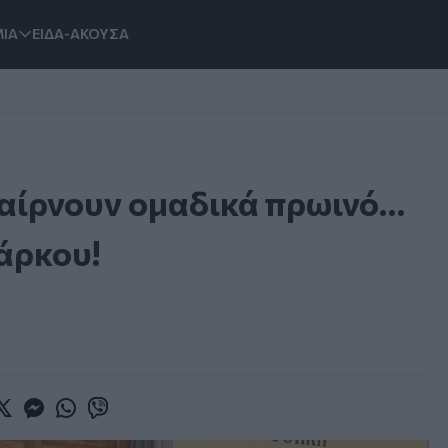
ΙΑ
ΕΙΔΑ-ΑΚΟΥΣΑ
αίρνουν ομαδικά πρωινό…
άρκου!
book
witter
Messenger
Whatsapp
Viber