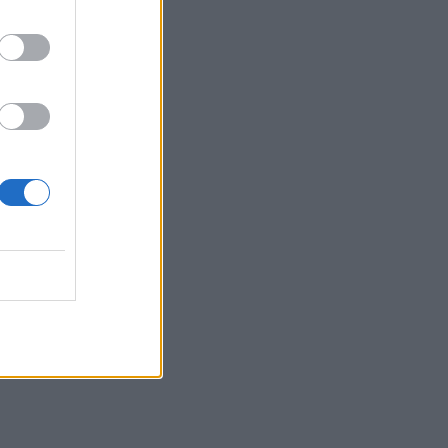
21:57
Ηράκλειο: "Σε άθλια κατάσταση το
μνημείο πεσόντων Εφέδρων
Αξιωματικών στον Καράβολα"
21:39
Λαμία: Απατεώνες άρπαξαν μεγάλο
χρηματικό ποσό από ηλικιωμένη
21:33
Μεσογειακή φώκια έκανε στάση για
ξεκούραση στην παραλία της Αγίας
Βάσως στο Τρίκερι
21:31
Μεταναστευτικό: Σύλληψη 18χρονου
διακινητή για την "καραβιά" στον
Τσούτσουρα
21:11
Δημοπρατείται η μπάλα των ιστορικών
γκολ του Μαραντόνα επί της Αγγλίας