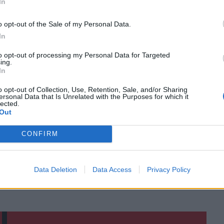
In
o opt-out of the Sale of my Personal Data.
ο
Google News
και στο
Facebook
In
κανάλι μας στο
YouTube
to opt-out of processing my Personal Data for Targeted
ing.
In
o opt-out of Collection, Use, Retention, Sale, and/or Sharing
ersonal Data that Is Unrelated with the Purposes for which it
lected.
Out
CONFIRM
ΙΚΆ TAGS
Data Deletion
Data Access
Privacy Policy
ς
Βασιλική Αγίου Μάρκου
Κολατσιό