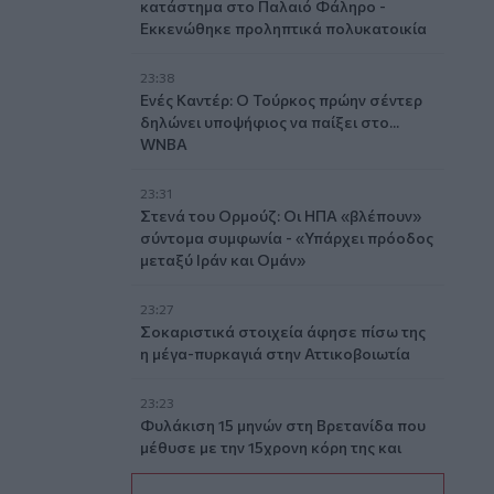
κατάστημα στο Παλαιό Φάληρο -
Εκκενώθηκε προληπτικά πολυκατοικία
23:38
Ενές Καντέρ: Ο Τούρκος πρώην σέντερ
δηλώνει υποψήφιος να παίξει στο...
WNBA
23:31
Στενά του Ορμούζ: Οι ΗΠΑ «βλέπουν»
σύντομα συμφωνία - «Υπάρχει πρόοδος
μεταξύ Ιράν και Ομάν»
23:27
Σοκαριστικά στοιχεία άφησε πίσω της
η μέγα-πυρκαγιά στην Αττικοβοιωτία
23:23
Φυλάκιση 15 μηνών στη Βρετανίδα που
μέθυσε με την 15χρονη κόρη της και
προκάλεσε επεισόδιο στο Κέντρο
Υγείας Σκιάθου