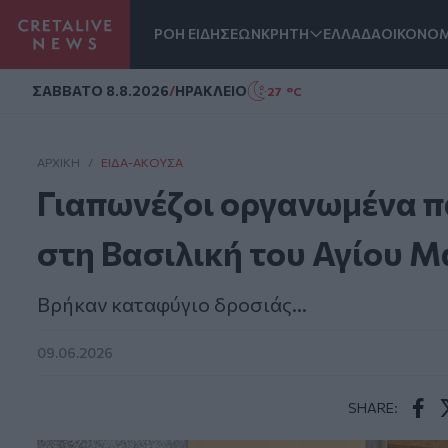
ΡΟΗ ΕΙΔΗΣΕΩΝ
ΚΡΗΤΗ
ΕΛΛΑΔΑ
ΟΙΚΟΝΟΜ
Homepage
ΣAΒΒΑΤΟ 8.8.2026
/
ΗΡΑΚΛΕΙΟ
27 °C
ΑΡΧΙΚΗ
/
ΕΊΔΑ-ΆΚΟΥΣΑ
Γιαπωνέζοι οργανωμένα π
στη Βασιλική του Αγίου Μ
Βρήκαν καταφύγιο δροσιάς...
09.06.2026
SHARE:
Face
T