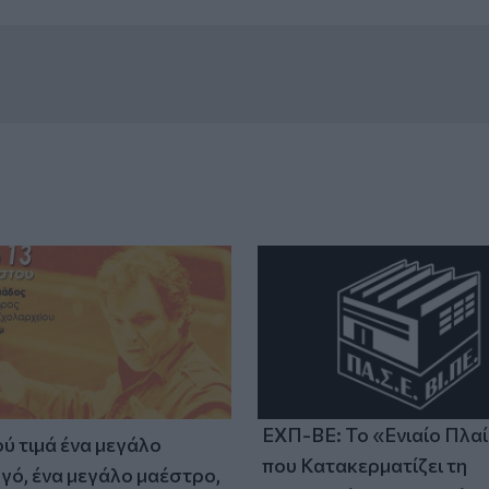
ΕΧΠ-ΒΕ: Το «Ενιαίο Πλα
ύ τιμά ένα μεγάλο
που Κατακερματίζει τη
γό, ένα μεγάλο μαέστρο,