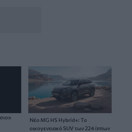
ίσιο»
Νέο MG HS Hybrid+: Το
οικογενειακό SUV των 224 ίππων