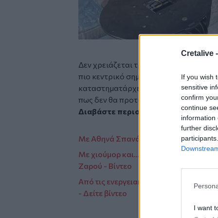
Cretalive 
Δεν χρειάζεται τρόπος, αρκεί να βρεθε
πιο κεντρικό σημείο της πόλης είναι ό
If you wish 
sensitive in
καταστηματάρχες, ας κάνουν υπομονή 
confirm you
πως δεν θα προτιμήσουν κι εκείνοι να
continue se
Διαβάστε περισσότερες ειδήσεις α
information 
further disc
Με Αθηνά Σπανάκη ο Αντώνης Σαμαράς
participants
Downstream 
Με χιούμορ και... τη γιαγιά Ελευθερία 
Ζαρού - Βίντεο
Από τις ενεργειακές κοινότητες στην 
Persona
- Δείτε βίντεο
I want t