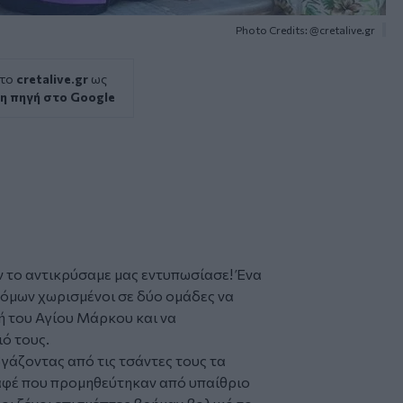
Photo Credits: @cretalive.gr
 το
cretalive.gr
ως
η πηγή στο Google
αν το αντικρύσαμε μας εντυπωσίασε! Ένα
τόμων χωρισμένοι σε δύο ομάδες να
ή του Αγίου Μάρκου
και να
ό τους.
γάζοντας από τις τσάντες τους τα
αφέ που προμηθεύτηκαν από υπαίθριο