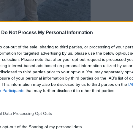
Photo Credits: @cretalive.gr
-
Do Not Process My Personal Information
ί τόπος και η ταράτσα της Βασιλικής στο
λα τα λεφτά. Όσο για τους γειτνιάζοντες
to opt-out of the sale, sharing to third parties, or processing of your per
formation for targeted advertising by us, please use the below opt-out s
για το επόμενο γκρουπ, με την ελπίδα
r selection. Please note that after your opt-out request is processed y
 αυτοσχεδιάσουν!
eing interest-based ads based on personal information utilized by us or
πό την
Κρήτη
και το
Ηράκλειο
disclosed to third parties prior to your opt-out. You may separately opt-
losure of your personal information by third parties on the IAB’s list of
 στο Ηράκλειο!
. This information may also be disclosed by us to third parties on the
IA
Participants
that may further disclose it to other third parties.
η τελετή λήξης στις Αθλητικές Ακαδημίες
εκπαιδευτική ρομποτική ο Ν. Ανδρουλάκης
l Data Processing Opt Outs
o opt-out of the Sharing of my personal data.