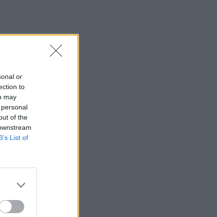
15:59
Σούπερ Καπ: Ελεύθερη η πώληση των
εισιτηρίων για τον κόσμο του ΟΦΗ
15:54
Super Cup: Ο Παπαπέτρου «σφυρίζει»
το ΑΕΚ - ΟΦΗ
sonal or
ection to
15:52
ou may
Χανιά: Δίκτυο 62 κοινόχρηστων κρηνών
 personal
προσφέρει δωρεάν πόσιμο νερό σε
out of the
δημόσιους χώρους
 downstream
B’s List of
15:49
Φεστιβάλ Κρήτης: Η μουσική
παράσταση «Η Εποχή του Ονείρου» σε
Οροπέδιο Λασιθίου και Αρχάνες
15:46
Παπασταύρου: Σχεδόν ανέπαφο
διασώθηκε το φοινικόδασος της