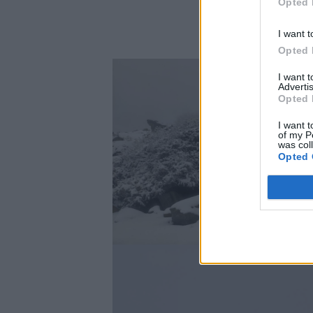
Opted 
I want t
Opted 
I want 
Advertis
Opted 
I want t
of my P
was col
Opted 