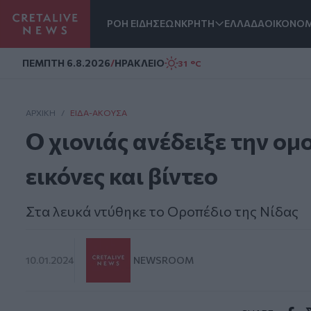
ΡΟΗ ΕΙΔΗΣΕΩΝ
ΚΡΗΤΗ
ΕΛΛΑΔΑ
ΟΙΚΟΝΟΜ
Homepage
ΠΕΜΠΤΗ 6.8.2026
/
ΗΡΑΚΛΕΙΟ
31 °C
ΑΡΧΙΚΗ
/
ΕΊΔΑ-ΆΚΟΥΣΑ
Ο χιονιάς ανέδειξε την ομ
εικόνες και βίντεο
Στα λευκά ντύθηκε το Οροπέδιο της Νίδας
10.01.2024
NEWSROOM