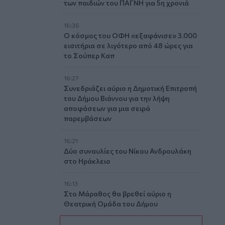
των παιδιών του ΠΑΓΝΗ για 5η χρονιά
16:36
Ο κόσμος του ΟΦΗ «εξαφάνισε» 3.000
εισιτήρια σε λιγότερο από 48 ώρες για
το Σούπερ Καπ
16:27
Συνεδριάζει αύριο η Δημοτική Επιτροπή
του Δήμου Βιάννου για την λήψη
αποφάσεων για μια σειρά
παρεμβάσεων
16:21
Δύο συναυλίες του Νίκου Ανδρουλάκη
στο Ηράκλειο
16:13
Στο Μάραθος θα βρεθεί αύριο η
Θεατρική Ομάδα του Δήμου
Μαλεβιζίου