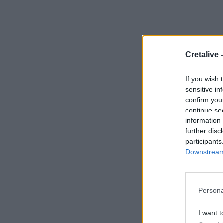
Cretalive 
If you wish 
sensitive in
confirm you
continue se
information 
further disc
participants
Downstream 
Persona
I want t