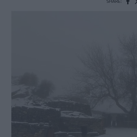
SHARE:
Face
T