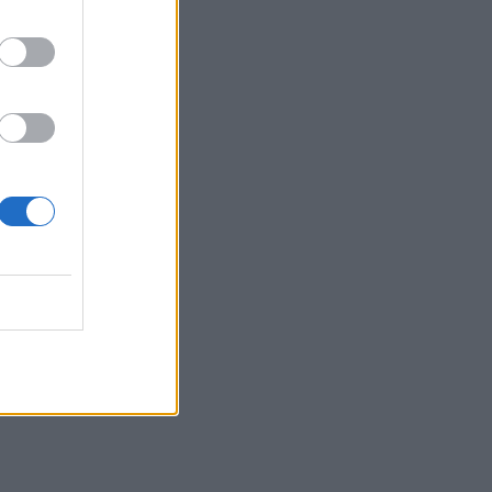
Πρέβελης από τη μεγάλη πυρκαγιά
15:44
Χρηματοδότηση-ανάσα για τον
παραλιακό δρόμο του Αγίου Βασιλείου
μετά τις πυρκαγιές
15:41
Συναγερμός στο «Ελευθέριος
Βενιζέλος»: 37χρονος επιχείρησε να
πετάξει με τέσσερα μαχαίρια σε
χειραποσκευή
15:36
Με λαμπρότητα η γιορτή της
Μεταμορφώσεως του Σωτήρος στο
Αρκαλοχώρι - Φωτογραφίες
15:31
Αναθεώρηση ορίων δαπανών για ΣΑΕΚ
και Σχολεία Δεύτερης Ευκαιρίας