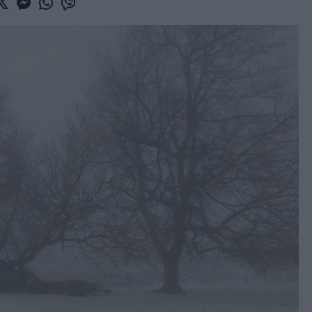
book
witter
Messenger
Whatsapp
Viber