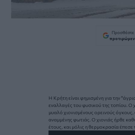
Προσθέστε
προτιμώμεν
Η Κρήτη είναι φημισμένη για την "άγρια
εναλλαγές του φυσικού της τοπίου. Ο 
μυαλό χιονισμένους ορεινούς όγκους, 
αναμμένης φωτιάς. Ο χιονιάς ήρθε καθ
έτους, και μόλις η θερμοκρασία έπεσε