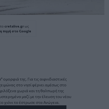
 το
cretalive.gr
ως
η πηγή στο Google
" ομορφιά της. Για τις αιφνιδιαστικές
χειμώνας στο νησί φέρνει αμέσως στο
φιλόξενα χωριά και τη θαλπωρή της
υστερημένα μαζί με την έλευση του νέου
 το
χιόνι
το έστρωσε στα
Ανώγεια
.