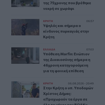
της 75χρονης που βρέθηκε
νεκρή σε χωράφι
ΚΡΗΤΗ
06:57
Υψηλός και σήμερα ο
κίνδυνος πυρκαγιάς στην
Κρήτη
ΕΛΛAΔΑ
07:03
Υπόθεση Marfin: Ενώπιον
της Δικαιοσύνης σήμερα η
46χρονη κατηγορούμενη
για τη φονική επίθεση
ΚΡΗΤΗ
06.08.2026 - 20:49
Στην Κρήτη ο υπ. Υποδομών
Χρίστος Δήμας:
«Προχωρούν τα έργα σε
όλο το μήκος του ΒΟΑΚ»