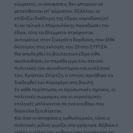
κόμματος, οι αποφάσεις δεν μπορούν να
μετατίθενται επ’ αόριστον. Εξάλλου, οι
επίδοξοι διάδοχοι της έδρας καραδοκούν!
Κι αν τελικά ο Μαμουλάκης παραδώσει την
έδρα, τότε τα βλέμματα στρέφονται
αυτομάτως στον Σωκράτη Βαρδάκη, που ήλθε
δεύτερος στις εκλογές του 23 στο ΣΥΡΙΖΑ.
Θα αποδεχθεί τη βουλευτική έδρα ή θα
ακολουθήσει το παράδειγμα του στενού
πολιτικού του συνοδοιπόρου και κολλητού
του, Χρήστου Σπίρτζη, ο οποίος αρνήθηκε να
διαδεχθεί τον Καραμέρο στη Βουλή;
Σε κάθε περίπτωση, οι προσωπικές σχέσεις, οι
πολιτικές συμμαχίες και οι στρατηγικές
επιλογές μπλέκονται σε ένα κουβάρι που
δύσκολα ξετυλίγεται.
Και όσο οι αποφάσεις καθυστερούν, τόσο ο
πολιτικός μύλος γυρίζει πιο γρήγορα. Βέβαια ο
καλός ο μύλος της κυβερνώσας αριστεράς τα