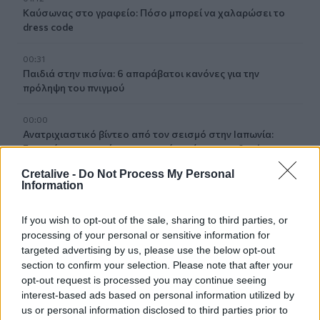
Καύσωνας στο γραφείο: Πόσο μπορεί να χαλαρώσει το
dress code
00:31
Παιδιά στην πισίνα: 6 απαράβατοι κανόνες για την
πρόληψη του πνιγμού
00:00
Ανατριχιαστικό βίντεο από τον σεισμό στην Ιαπωνία:
Γιατροί προστατεύουν με τα σώματά τους ασθενή την
ώρα του χειρουργείου
Cretalive -
Do Not Process My Personal
Information
23:54
Τραμπ: Ο πόλεμος με το Ιράν "θα τελειώσει σύντομα"
If you wish to opt-out of the sale, sharing to third parties, or
processing of your personal or sensitive information for
23:43
targeted advertising by us, please use the below opt-out
30χρονη έπεσε στη θάλασσα από την γέφυρα της
section to confirm your selection. Please note that after your
Χαλκίδας
opt-out request is processed you may continue seeing
interest-based ads based on personal information utilized by
23:32
us or personal information disclosed to third parties prior to
Οι «μαύρες χήρες» της Ρωσίας: Παντρεύονται