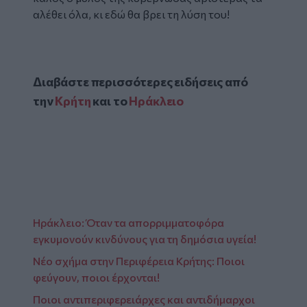
αλέθει όλα, κι εδώ θα βρει τη λύση του!
Διαβάστε περισσότερες ειδήσεις από
την
Κρήτη
και το
Ηράκλειο
Ηράκλειο: Όταν τα απορριμματοφόρα
εγκυμονούν κινδύνους για τη δημόσια υγεία!
Νέο σχήμα στην Περιφέρεια Κρήτης: Ποιοι
φεύγουν, ποιοι έρχονται!
Ποιοι αντιπεριφερειάρχες και αντιδήμαρχοι