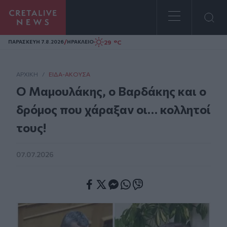
Homepage
/
29 °C
ΠΑΡΑΣΚΕΥΗ 7.8.2026
ΗΡΑΚΛΕΙΟ
ΑΡΧΙΚΗ
/
ΕΊΔΑ-ΆΚΟΥΣΑ
Ο Μαμουλάκης, ο Βαρδάκης και ο
δρόμος που χάραξαν οι… κολλητοί
τους!
07.07.2026
Facebook
Twitter
Messenger
Whatsapp
Viber