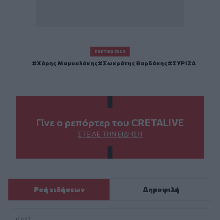
ΣΧΕΤΙΚΆ TAGS
Χάρης Μαμουλάκης
Σωκράτης Βαρδάκης
ΣΥΡΙΖΑ
Γίνε ο ρεπόρτερ του CRETALIVE
ΣΤΕΊΛΕ ΤΗΝ ΕΊΔΗΣΗ
Ροή ειδήσεων
Δημοφιλή
07:37