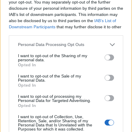
your opt-out. You may separately opt-out of the further
νεοσύλλεκτους πριν μεταβούν στο μέτωπο για να
disclosure of your personal information by third parties on the
εισπράξουν τις «παχυλές» αποζημιώσεις
IAB’s list of downstream participants. This information may
also be disclosed by us to third parties on the
IAB’s List of
23:25
Downstream Participants
that may further disclose it to other
Ρόδος: Έσπασε ο κάβος και τραυμάτισε ναυτικό
third parties.
23:19
Personal Data Processing Opt Outs
Τραγωδία στην Εύβοια: Νεκρός 37χρονος μετά από
τροχαίο με αγριογούρουνο
I want to opt-out of the Sharing of my
personal data.
Opted In
23:09
Φωτιές σε Σκύρο και Λακωνία: Συνελήφθησαν 63χρονη
I want to opt-out of the Sale of my
και 71χρονος
Personal Data.
Opted In
I want to opt-out of processing my
ΠΕΡΙΣΣΟΤΕΡΑ
Personal Data for Targeted Advertising.
Opted In
I want to opt-out of Collection, Use,
Retention, Sale, and/or Sharing of my
Personal Data that Is Unrelated with the
Purposes for which it was collected.