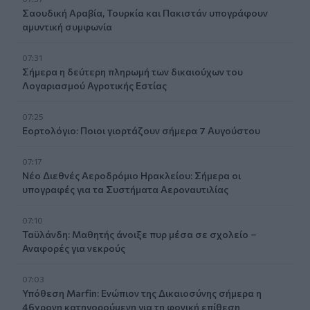
Σαουδική Αραβία, Τουρκία και Πακιστάν υπογράφουν
αμυντική συμφωνία
07:31
Σήμερα η δεύτερη πληρωμή των δικαιούχων του
Λογαριασμού Αγροτικής Εστίας
07:25
Εορτολόγιο: Ποιοι γιορτάζουν σήμερα 7 Αυγούστου
07:17
Νέο Διεθνές Αεροδρόμιο Ηρακλείου: Σήμερα οι
υπογραφές για τα Συστήματα Αεροναυτιλίας
07:10
Ταϋλάνδη: Μαθητής άνοιξε πυρ μέσα σε σχολείο –
Αναφορές για νεκρούς
07:03
Υπόθεση Marfin: Ενώπιον της Δικαιοσύνης σήμερα η
46χρονη κατηγορούμενη για τη φονική επίθεση