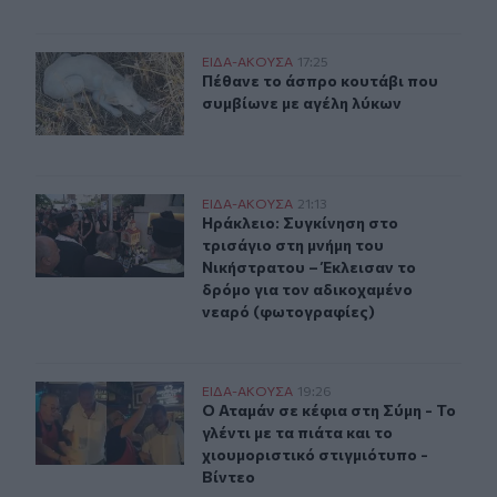
Πέθανε το άσπρο κουτάβι που συμβίωνε με αγέλη λύκω
ΕΙΔΑ-ΑΚΟΥΣΑ
17:25
Πέθανε το άσπρο κουτάβι που συμβ
Πέθανε το άσπρο κουτάβι που
συμβίωνε με αγέλη λύκων
Ηράκλειο: Συγκίνηση στο τρισάγιο στη μνήμη του Νική
ΕΙΔΑ-ΑΚΟΥΣΑ
21:13
Ηράκλειο: Συγκίνηση στο τρισάγιο 
Ηράκλειο: Συγκίνηση στο
τρισάγιο στη μνήμη του
Νικήστρατου – Έκλεισαν το
δρόμο για τον αδικοχαμένο
νεαρό (φωτογραφίες)
Ο Αταμάν σε κέφια στη Σύμη - Το γλέντι με τα πιάτα και 
ΕΙΔΑ-ΑΚΟΥΣΑ
19:26
Ο Αταμάν σε κέφια στη Σύμη - Το γλέ
Ο Αταμάν σε κέφια στη Σύμη - Το
γλέντι με τα πιάτα και το
χιουμοριστικό στιγμιότυπο -
Βίντεο