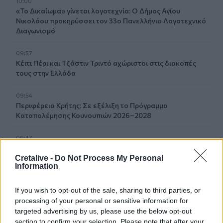
10:00
«Το Δικαίωμα» γίνεται λογοτεχνία: Ο Δήμος Αγίου
Νικολάου προκηρύσσει τον 33ο Πανελλήνιο Λογοτεχνικό
Διαγωνισμό
09:57
Κέιτι Πέρι και Τζάστιν Τριντό αχώριστοι στις διακοπές
τους στην Ελλάδα
09:54
Περιφέρεια Κρήτης: Σε εξέλιξη το Πρόγραμμα
Καταπολέμησης Κουνουπιών 2026–2028
09:47
ΒΟΑΚ: Κυκλοφοριακές ρυθμίσεις στην περιοχή της
γέφυρας Ξηροποτάμου
Cretalive -
Do Not Process My Personal
Information
09:47
Τα ισχυρότερα και τα ασθενέστερα διαβατήρια στον
If you wish to opt-out of the sale, sharing to third parties, or
κόσμο το 2026
processing of your personal or sensitive information for
targeted advertising by us, please use the below opt-out
section to confirm your selection. Please note that after your
09:36