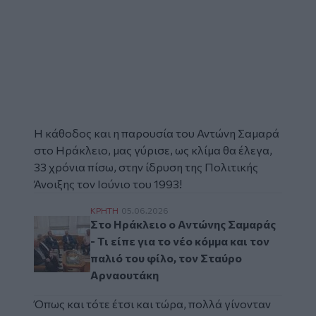
Η κάθοδος και η παρουσία του Αντώνη Σαμαρά
στο Ηράκλειο, μας γύρισε, ως κλίμα θα έλεγα,
33 χρόνια πίσω, στην ίδρυση της Πολιτικής
Άνοιξης τον Ιούνιο του 1993!
Στο Ηράκλειο ο Αντώνης Σαμαράς - Τι είπε 
ΚΡΗΤΗ
05.06.2026
Στο Ηράκλειο ο Αντώνης Σαμαράς
- Τι είπε για το νέο κόμμα και τον
παλιό του φίλο, τον Σταύρο
Αρναουτάκη
Όπως και τότε έτσι και τώρα, πολλά γίνονταν