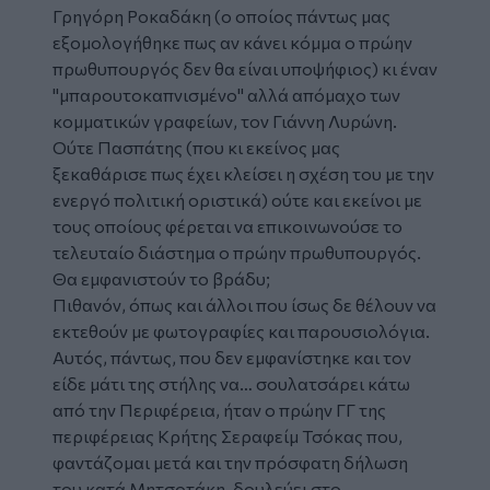
Γρηγόρη Ροκαδάκη (ο οποίος πάντως μας
εξομολογήθηκε πως αν κάνει κόμμα ο πρώην
πρωθυπουργός δεν θα είναι υποψήφιος) κι έναν
"μπαρουτοκαπνισμένο" αλλά απόμαχο των
κομματικών γραφείων, τον Γιάννη Λυρώνη.
Ούτε Πασπάτης (που κι εκείνος μας
ξεκαθάρισε πως έχει κλείσει η σχέση του με την
ενεργό πολιτική οριστικά) ούτε και εκείνοι με
τους οποίους φέρεται να επικοινωνούσε το
τελευταίο διάστημα ο πρώην πρωθυπουργός.
Θα εμφανιστούν το βράδυ;
Πιθανόν, όπως και άλλοι που ίσως δε θέλουν να
εκτεθούν με φωτογραφίες και παρουσιολόγια.
Αυτός, πάντως, που δεν εμφανίστηκε και τον
είδε μάτι της στήλης να… σουλατσάρει κάτω
από την Περιφέρεια, ήταν ο πρώην ΓΓ της
περιφέρειας Κρήτης Σεραφείμ Τσόκας που,
φαντάζομαι μετά και την πρόσφατη δήλωση
του κατά Μητσοτάκη, δουλεύει στο