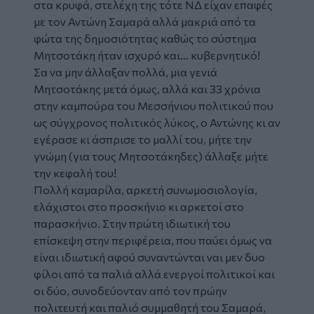
στα κρυφά, στελέχη της τότε ΝΔ είχαν επαφές
με τον Αντώνη Σαμαρά αλλά μακριά από τα
φώτα της δημοσιότητας καθώς το σύστημα
Μητσοτάκη ήταν ισχυρό και… κυβερνητικό!
Σα να μην άλλαξαν πολλά, μια γενιά
Μητσοτάκης μετά όμως, αλλά και 33 χρόνια
στην καμπούρα του Μεσσήνιου πολιτικού που
ως σύγχρονος πολιτικός λύκος, ο Αντώνης κι αν
εγέρασε κι άσπρισε το μαλλί του, μήτε την
γνώμη (για τους Μητσοτάκηδες) άλλαξε μήτε
την κεφαλή του!
Πολλή καμαρίλα, αρκετή συνωμοσιολογία,
ελάχιστοι στο προσκήνιο κι αρκετοί στο
παρασκήνιο. Στην πρώτη ιδιωτική του
επίσκεψη στην περιφέρεια, που παύει όμως να
είναι ιδιωτική αφού συναντώνται ναι μεν δυο
φίλοι από τα παλιά αλλά ενεργοί πολιτικοί και
οι δύο, συνοδεύονταν από τον πρώην
πολιτευτή και παλιό συμμαθητή του Σαμαρά,