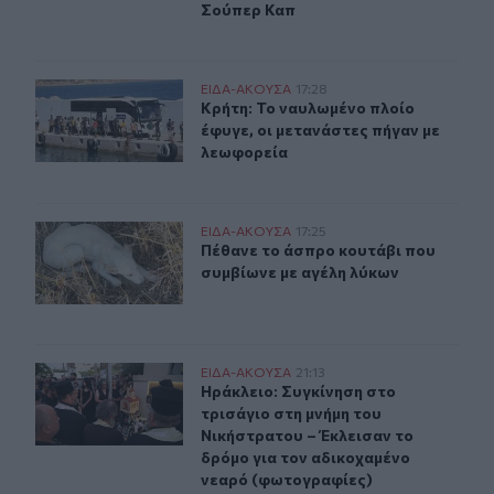
Σούπερ Καπ
Κρήτη: Το ναυλωμένο πλοίο έφυγε, οι μετανάστες πήγαν
ΕΙΔΑ-ΑΚΟΥΣΑ
17:28
Κρήτη: Το ναυλωμένο πλοίο έφυγε, 
Κρήτη: Το ναυλωμένο πλοίο
έφυγε, οι μετανάστες πήγαν με
λεωφορεία
Πέθανε το άσπρο κουτάβι που συμβίωνε με αγέλη λύκω
ΕΙΔΑ-ΑΚΟΥΣΑ
17:25
Πέθανε το άσπρο κουτάβι που συμβ
Πέθανε το άσπρο κουτάβι που
συμβίωνε με αγέλη λύκων
Ηράκλειο: Συγκίνηση στο τρισάγιο στη μνήμη του Νική
ΕΙΔΑ-ΑΚΟΥΣΑ
21:13
Ηράκλειο: Συγκίνηση στο τρισάγιο 
Ηράκλειο: Συγκίνηση στο
τρισάγιο στη μνήμη του
Νικήστρατου – Έκλεισαν το
δρόμο για τον αδικοχαμένο
νεαρό (φωτογραφίες)