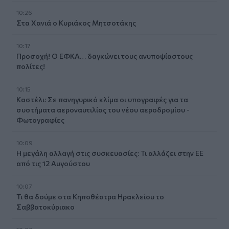
10:26
Στα Χανιά ο Κυριάκος Μητσοτάκης
10:17
Προσοχή! Ο ΕΦΚΑ… δαγκώνει τους ανυποψίαστους
πολίτες!
10:15
Καστέλι: Σε πανηγυρικό κλίμα οι υπογραφές για τα
συστήματα αεροναυτιλίας του νέου αεροδρομίου -
Φωτογραφίες
10:09
Η μεγάλη αλλαγή στις συσκευασίες: Τι αλλάζει στην ΕΕ
από τις 12 Αυγούστου
10:07
Τι θα δούμε στα Κηποθέατρα Ηρακλείου το
Σαββατοκύριακο