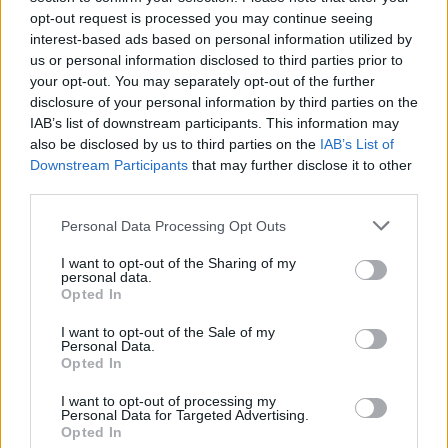
Γουδί: Χωρίς τις αισθήσεις της ανασύρθηκε 53χρονη από
opt-out request is processed you may continue seeing
ακάλυπτο πολυκατοικίας
interest-based ads based on personal information utilized by
us or personal information disclosed to third parties prior to
your opt-out. You may separately opt-out of the further
09:35
disclosure of your personal information by third parties on the
Διορισμοί εκπαιδευτικών: Δεν καλύπτουν ούτε τις
συνταξιοδοτήσεις- Ελάχιστες οι θέσεις στο Ηράκλειο
IAB’s list of downstream participants. This information may
also be disclosed by us to third parties on the
IAB’s List of
Downstream Participants
that may further disclose it to other
09:28
third parties.
Σέρρες: Δύο νεκροί μετά από μετωπική σύγκρουση ΙΧ με
φορτηγό στην Παλαιοκώμη
Personal Data Processing Opt Outs
09:13
I want to opt-out of the Sharing of my
Μακελειό σε σχολείο στην Ταϊλάνδη: Στους 7 οι νεκροί
personal data.
Opted In
09:00
I want to opt-out of the Sale of my
ΗΠΑ: Ένας νεκρός από τις πυρκαγιές στην Καλιφόρνια
Personal Data.
Opted In
09:00
I want to opt-out of processing my
Η νέα εποχή της επιχειρηματικής χρηματοδότησης και η
Personal Data for Targeted Advertising.
αξία των συνεργειών
Opted In