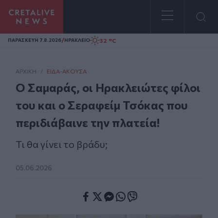
Homepage
/
32 °C
ΠΑΡΑΣΚΕΥΗ 7.8.2026
ΗΡΑΚΛΕΙΟ
ΑΡΧΙΚΗ
/
ΕΊΔΑ-ΆΚΟΥΣΑ
Ο Σαμαράς, οι Ηρακλειώτες φίλοι
του και ο Σεραφείμ Τσόκας που
περιδιάβαινε την πλατεία!
Τι θα γίνει το βράδυ;
05.06.2026
Facebook
Twitter
Messenger
Whatsapp
Viber