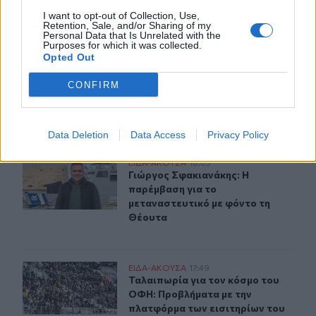
I want to opt-out of Collection, Use,
Retention, Sale, and/or Sharing of my
ΠΕΡΙΣΣΟΤΕΡΑ
Personal Data that Is Unrelated with the
Purposes for which it was collected.
Opted Out
CONFIRM
ΣΧΕΤΙΚA AΡΘΡΑ
Data Deletion
Data Access
Privacy Policy
Γιώργος Σφακιανάκης: Η παρέμβαση για το μεταναστευτ
ΕΙΔΑ-ΑΚΟΥΣΑ
18:05
Γιώργος Σφακιανάκης: Η παρέμβαση
Γιώργος Σφακιανάκης: Η
παρέμβαση για το
μεταναστευτικό με φόντο τη
Θέουτα
Ταλαιπωρία για τον κόσμο του ΟΦΗ: Προβλήματα με τη
ΕΙΔΑ-ΑΚΟΥΣΑ
17:49
Ταλαιπωρία για τον κόσμο του ΟΦΗ
Ταλαιπωρία για τον κόσμο του
ΟΦΗ: Προβλήματα με την
πλατφόρμα των εισιτηρίων του