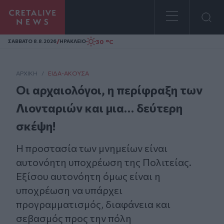
Homepage
/
30 °C
ΣAΒΒΑΤΟ 8.8.2026
ΗΡΑΚΛΕΙΟ
ΑΡΧΙΚΗ
/
ΕΊΔΑ-ΆΚΟΥΣΑ
Οι αρχαιολόγοι, η περίφραξη των
Λιονταριών και μια… δεύτερη
σκέψη!
Η προστασία των μνημείων είναι
αυτονόητη υποχρέωση της Πολιτείας.
Εξίσου αυτονόητη όμως είναι η
υποχρέωση να υπάρχει
προγραμματισμός, διαφάνεια και
σεβασμός προς την πόλη