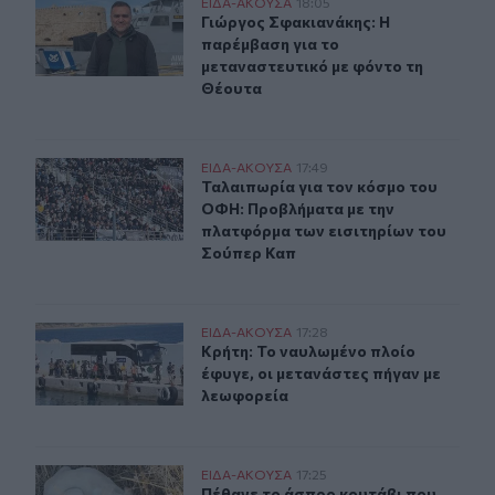
Γιώργος Σφακιανάκης: Η παρέμβαση για το μεταναστευτ
ΕΙΔΑ-ΑΚΟΥΣΑ
18:05
Γιώργος Σφακιανάκης: Η παρέμβαση
Γιώργος Σφακιανάκης: Η
παρέμβαση για το
μεταναστευτικό με φόντο τη
Θέουτα
Ταλαιπωρία για τον κόσμο του ΟΦΗ: Προβλήματα με τη
ΕΙΔΑ-ΑΚΟΥΣΑ
17:49
Ταλαιπωρία για τον κόσμο του ΟΦΗ
Ταλαιπωρία για τον κόσμο του
ΟΦΗ: Προβλήματα με την
πλατφόρμα των εισιτηρίων του
Σούπερ Καπ
Κρήτη: Το ναυλωμένο πλοίο έφυγε, οι μετανάστες πήγαν
ΕΙΔΑ-ΑΚΟΥΣΑ
17:28
Κρήτη: Το ναυλωμένο πλοίο έφυγε, 
Κρήτη: Το ναυλωμένο πλοίο
έφυγε, οι μετανάστες πήγαν με
λεωφορεία
Πέθανε το άσπρο κουτάβι που συμβίωνε με αγέλη λύκω
ΕΙΔΑ-ΑΚΟΥΣΑ
17:25
Πέθανε το άσπρο κουτάβι που συμβ
Πέθανε το άσπρο κουτάβι που