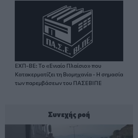
ΕΧΠ-ΒΕ: Το «Ενιαίο Πλαίσιο» που
Κατακερματίζει τη Βιομηχανία - Η σημασία
των παρεμβάσεων του ΠΑΣΕΒΙΠΕ
Συνεχής ροή