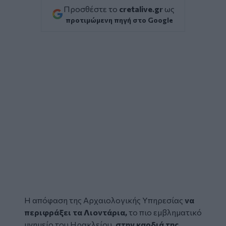
Προσθέστε το
cretalive.gr
ως
προτιμώμενη πηγή στο Google
Η απόφαση της Αρχαιολογικής Υπηρεσίας
να
περιφράξει τα
Λιοντάρια
,
το πιο εμβληματικό
μνημείο του
Ηρακλείου
,
στην καρδιά της