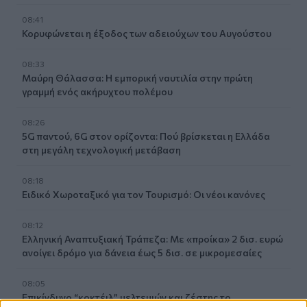
08:41
Κορυφώνεται η έξοδος των αδειούχων του Αυγούστου
08:33
Μαύρη Θάλασσα: Η εμπορική ναυτιλία στην πρώτη
γραμμή ενός ακήρυχτου πολέμου
08:26
5G παντού, 6G στον ορίζοντα: Πού βρίσκεται η Ελλάδα
στη μεγάλη τεχνολογική μετάβαση
08:18
Ειδικό Χωροταξικό για τον Τουρισμό: Οι νέοι κανόνες
08:12
Ελληνική Αναπτυξιακή Τράπεζα: Με «προίκα» 2 δισ. ευρώ
ανοίγει δρόμο για δάνεια έως 5 δισ. σε μικρομεσαίες
08:05
Επικίνδυνο “κοκτέιλ” μελτεμιών και ζέστης το