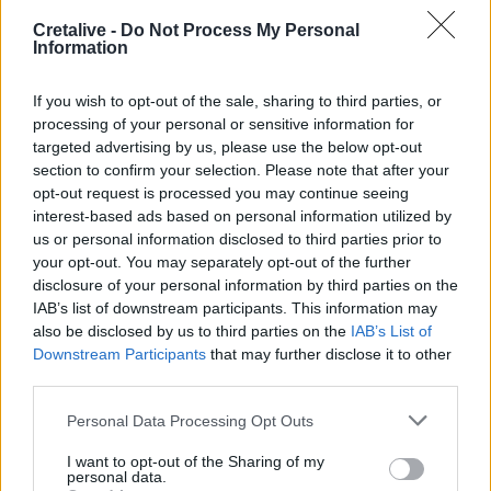
Σαββατοκύριακο – Και η Κρήτη στο “κόκκινο” για φωτιές
Cretalive -
Do Not Process My Personal
Information
07:57
Ο Ζελένσκι ευχαρίστησε την αμερικανική Γερουσία για
το νομοσχέδιο επιβολής κυρώσεων στη Ρωσία
If you wish to opt-out of the sale, sharing to third parties, or
processing of your personal or sensitive information for
targeted advertising by us, please use the below opt-out
07:51
Θεσσαλονίκη: Άγνωστοι τρύπησαν και δηλητηρίασαν
section to confirm your selection. Please note that after your
δέντρα στο κέντρο της πόλης
opt-out request is processed you may continue seeing
interest-based ads based on personal information utilized by
us or personal information disclosed to third parties prior to
07:43
your opt-out. You may separately opt-out of the further
Φωτιά στο Πόρτο Γερμενό: Σκύλος επέστρεψε με
εγκαύματα στα πόδια στο σπίτι που τον φρόντιζαν
disclosure of your personal information by third parties on the
IAB’s list of downstream participants. This information may
also be disclosed by us to third parties on the
IAB’s List of
07:36
Downstream Participants
that may further disclose it to other
Στήριξη Τραμπ στον νέο πρόεδρο της Κολομβίας με
third parties.
«βοήθεια» 1 δισ. δολαρίων
Personal Data Processing Opt Outs
07:29
Τα πρωτοσέλιδα των εφημερίδων
I want to opt-out of the Sharing of my
personal data.