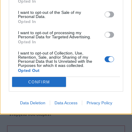
Opted In
07:22
Βραζιλία: Σε χαμηλό δεκαετίας η αποψίλωση του
I want to opt-out of the Sale of my
Αμαζονίου – Μειώθηκε κατά 37%
Personal Data.
Opted In
07:15
I want to opt-out of processing my
ΑΑΔΕ: Ανοιχτό το σύστημα Ενιαίας Αίτησης Ενίσχυσης
Personal Data for Targeted Advertising.
2025 – Μέχρι πότε μπορούν να γίνουν διορθώσεις
Opted In
07:07
I want to opt-out of Collection, Use,
Retention, Sale, and/or Sharing of my
Τέσσερις ασκήσεις σε όρθια στάση που μετά τα 60
Personal Data that Is Unrelated with the
ενδυναμώνουν τους γλουτούς καλύτερα από τα squats -
Purposes for which it was collected.
Βίντεο
Opted Out
CONFIRM
07:06
Εορτολόγιο: Ποιοι γιορτάζουν σήμερα 8 Αυγούστου
07:00
Data Deletion
Data Access
Privacy Policy
Αντί για καφέ: Τρία ροφήματα για άμεσο "ξύπνημα" και
ενέργεια που διαρκεί