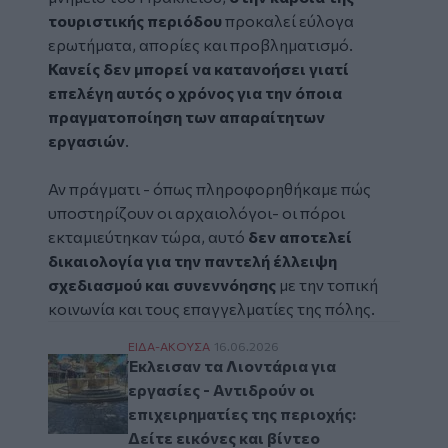
τουριστικής περιόδου
προκαλεί εύλογα
ερωτήματα, απορίες και προβληματισμό.
Κανείς δεν μπορεί να κατανοήσει γιατί
επελέγη αυτός ο χρόνος για την όποια
πραγματοποίηση των απαραίτητων
εργασιών
.
Αν πράγματι - όπως πληροφορηθήκαμε πώς
υποστηρίζουν οι αρχαιολόγοι- οι πόροι
εκταμιεύτηκαν τώρα, αυτό
δεν αποτελεί
δικαιολογία για την παντελή έλλειψη
σχεδιασμού και συνεννόησης
με την τοπική
κοινωνία και τους επαγγελματίες της πόλης.
Έκλεισαν τα Λιοντάρια για εργασίες - Αντιδ
ΕΙΔΑ-ΑΚΟΥΣΑ
16.06.2026
Έκλεισαν τα Λιοντάρια για
εργασίες - Αντιδρούν οι
επιχειρηματίες της περιοχής:
Δείτε εικόνες και βίντεο