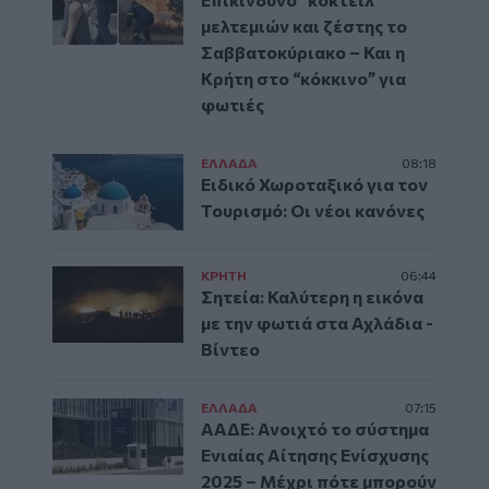
μελτεμιών και ζέστης το
Σαββατοκύριακο – Και η
Κρήτη στο “κόκκινο” για
φωτιές
ΕΛΛAΔΑ
08:18
Ειδικό Χωροταξικό για τον
Τουρισμό: Οι νέοι κανόνες
ΚΡΗΤΗ
06:44
Σητεία: Καλύτερη η εικόνα
με την φωτιά στα Αχλάδια -
Βίντεο
ΕΛΛAΔΑ
07:15
ΑΑΔΕ: Ανοιχτό το σύστημα
Ενιαίας Αίτησης Ενίσχυσης
2025 – Μέχρι πότε μπορούν