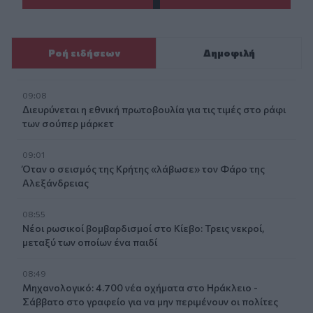
Ροή ειδήσεων
Δημοφιλή
09:08
Διευρύνεται η εθνική πρωτοβουλία για τις τιμές στο ράφι
των σούπερ μάρκετ
09:01
Όταν ο σεισμός της Κρήτης «λάβωσε» τον Φάρο της
Αλεξάνδρειας
08:55
Νέοι ρωσικοί βομβαρδισμοί στο Κίεβο: Τρεις νεκροί,
μεταξύ των οποίων ένα παιδί
08:49
Μηχανολογικό: 4.700 νέα οχήματα στο Ηράκλειο -
Σάββατο στο γραφείο για να μην περιμένουν οι πολίτες