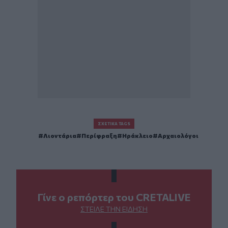
ΣΧΕΤΙΚΆ TAGS
Λιοντάρια
Περίφραξη
Ηράκλειο
Αρχαιολόγοι
Γίνε ο ρεπόρτερ του CRETALIVE
ΣΤΕΊΛΕ ΤΗΝ ΕΊΔΗΣΗ