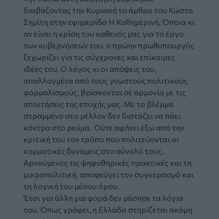
διαβάζοντας την Κυριακή το άρθρο του Κώστα
Σημίτη στην εφημερίδα
Η Καθημερινή
. Όποια κι
αν είναι η κρίση του καθενός μας για το έργο
των κυβερνήσεων του, ο πρώην πρωθυπουργός
ξεχωρίζει για τις σύγχρονες και επίκαιρες
ιδέες του. Ο λόγος κι οι απόψεις του,
απαλλαγμένα από τους γνωστούς πολιτικούς
φορμαλισμούς, βρίσκονται σε αρμονία με τις
απαιτήσεις της εποχής μας. Με το βλέμμα
στραμμένο στο μέλλον δεν διστάζει να πάει
κόντρα στο ρεύμα. Ούτε αφήνει έξω από την
κριτική του τον τρόπο που πολιτεύονται οι
κομματικές δυνάμεις στο σύνολό τους.
Αρνούμενος τις ψηφοθηρικές πρακτικές και τη
μικροπολιτική, αποφεύγει τον συγκερασμό και
τη λογική του μέσου όρου.
Έτσι για άλλη μια φορά δεν μάσησε τα λόγια
του. Όπως γράφει, η Ελλάδα στηρίζεται ακόμη