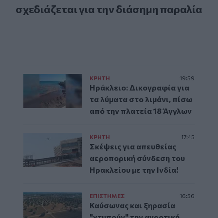
σχεδιάζεται για την διάσημη παραλία
ΚΡΗΤΗ
19:59
Ηράκλειο: Δικογραφία για
τα λύματα στο λιμάνι, πίσω
από την πλατεία 18 Άγγλων
ΚΡΗΤΗ
17:45
Σκέψεις για απευθείας
αεροπορική σύνδεση του
Ηρακλείου με την Ινδία!
ΕΠΙΣΤΗΜΕΣ
16:56
Καύσωνας και ξηρασία
"χτυπούν" την αγροτική