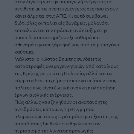
στον λιγνίτη για την παραγωγή ενέργειας σε
αντίθεση με τις ανεπτυγμένες χώρες που έχουν
κάνει άλματα στις ΑΠΕ. Κι αυτό συμβαίνει
διότι όλες οι πολιτικές δυνάμεις, μολονότι
επικαλούνται την πράσινη ανάπτυξη, στην
ουσία δεν υποστηρίζουν ξεκάθαρά και
σθεναρά την απεξάρτησή μας από τα ρυπογόνα
καύσιμα.
Μάλιστα, ο Κώστας Σημίτης συνδέει τις
καταστροφές ανεμογεννητριών από κατοίκους
της Κρήτης με το ότι η Πολιτεία, αλλά και τα
κόμματα δεν επιχείρησαν καν να πείσουν τους
πολίτες πως είναι ζωτική ανάγκη η υλοποίηση
έργων αιολικής ενέργειας.
Πώς αλλιώς να εξηγηθούν οι ακατανόητες
αντιδράσεις κάποιων, τη στιγμή που
πληρώνουμε τσουχτερά πρόστιμα εξαιτίας της
παραβίασης διεθνών συνθηκών για τον
περιορισμό της λιγνιτοπαραγωγής;