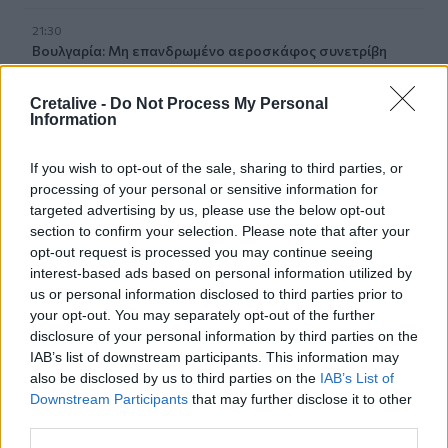
21:30
Βουλγαρία: Μη επανδρωμένο αεροσκάφος συνετρίβη
κοντά σε αγωγό φυσικού αερίου
Cretalive -
Do Not Process My Personal
21:25
Information
Τραγωδία στην Αλεξανδρούπολη: Νεκρός άνδρας που
έπεσε σε πηγάδι
If you wish to opt-out of the sale, sharing to third parties, or
processing of your personal or sensitive information for
21:16
targeted advertising by us, please use the below opt-out
Ηράκλειο: Με λαμπρότητα και κατάνυξη ο εορτασμός του
section to confirm your selection. Please note that after your
Αγίου Μύρωνος
opt-out request is processed you may continue seeing
interest-based ads based on personal information utilized by
21:08
us or personal information disclosed to third parties prior to
Κομοτηνή: Στο νοσοκομείο ανήλικος μετά από
your opt-out. You may separately opt-out of the further
κατανάλωση αλκοόλ
disclosure of your personal information by third parties on the
IAB’s list of downstream participants. This information may
21:04
also be disclosed by us to third parties on the
IAB’s List of
ΟΦΗ: Συνέχισε την προετοιμασία του ενόψει τελικού
Downstream Participants
that may further disclose it to other
Σούπερ Καπ
third parties.