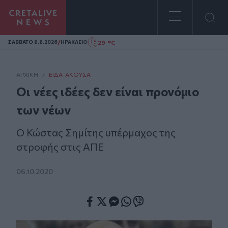
Homepage
/
29 °C
ΣAΒΒΑΤΟ 8.8.2026
ΗΡΑΚΛΕΙΟ
ΑΡΧΙΚΗ
/
ΕΊΔΑ-ΆΚΟΥΣΑ
Οι νέες ιδέες δεν είναι προνόμιο
των νέων
Ο Κώστας Σημίτης υπέρμαχος της
στροφής στις ΑΠΕ
06.10.2020
Facebook
Twitter
Messenger
Whatsapp
Viber