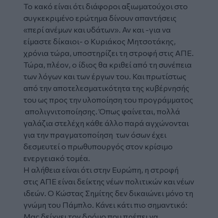
Το κακό είναι ότι διάφοροι αξιωματούχοι στο
συγκεκριμένο ερώτημα δίνουν απαντήσεις
«περί ανέμων και υδάτων». Αν και -για να
είμαστε δίκαιοι- ο Κυριάκος Μητσοτάκης,
χρόνια τώρα, υποστηρίζει τη στροφή στις ΑΠΕ.
Τώρα, πλέον, ο ίδιος θα κριθεί από τη συνέπεια
των λόγων και των έργων του. Και πρωτίστως
από την αποτελεσματικότητα της κυβέρνησής
του ως προς την υλοποίηση του προγράμματος
απολιγνιτοποίησης. Όπως φαίνεται, πολλά
γαλάζια στελέχη κάθε άλλο παρά αγχώνονται
για την πραγματοποίηση των όσων έχει
δεσμευτεί ο πρωθυπουργός στον κρίσιμο
ενεργειακό τομέα.
Η αλήθεια είναι ότι στην Ευρώπη, η στροφή
στις ΑΠΕ είναι δείκτης νέων πολιτικών και νέων
ιδεών. Ο Κώστας Σημίτης δεν δικαιώνει μόνο τη
γνώμη του Πάμπλο. Κάνει κάτι πιο σημαντικό:
Μας δείχνει τον δρόμο που πρέπει να