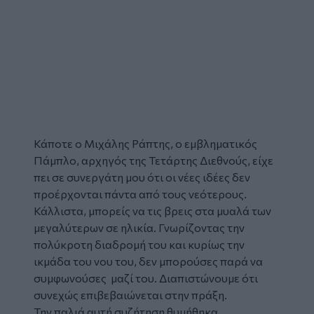
Κάποτε ο Μιχάλης Ράπτης, ο εμβληματικός
Πάμπλο, αρχηγός της Τετάρτης Διεθνούς, είχε
πει σε συνεργάτη μου ότι οι νέες ιδέες δεν
προέρχονται πάντα από τους νεότερους.
Κάλλιστα, μπορείς να τις βρεις στα μυαλά των
μεγαλύτερων σε ηλικία. Γνωρίζοντας την
πολύκροτη διαδρομή του και κυρίως την
ικμάδα του νου του, δεν μπορούσες παρά να
συμφωνούσες μαζί του. Διαπιστώνουμε ότι
συνεχώς επιβεβαιώνεται στην πράξη.
Την παλιά αυτή συζήτηση θυμήθηκα,