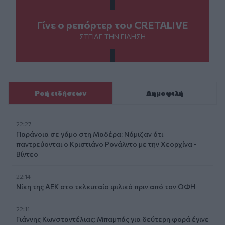
Γίνε ο ρεπόρτερ του CRETALIVE
ΣΤΕΊΛΕ ΤΗΝ ΕΊΔΗΣΗ
Ροή ειδήσεων
Δημοφιλή
22:27
Παράνοια σε γάμο στη Μαδέρα: Νόμιζαν ότι
παντρεύονται ο Κριστιάνο Ρονάλντο με την Χεορχίνα -
Βίντεο
22:14
Nίκη της ΑΕΚ στο τελευταίο φιλικό πριν από τον ΟΦΗ
22:11
Γιάννης Κωνσταντέλιας: Μπαμπάς για δεύτερη φορά έγινε