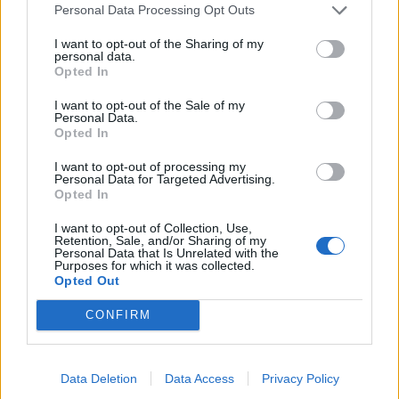
21:01
Personal Data Processing Opt Outs
Νεκρός ανασύρθηκε 43χρονος από τη θάλασσα ανάμεσα
σε Αγκίστρι και Αίγινα
I want to opt-out of the Sharing of my
personal data.
Opted In
20:47
Καιρός: Ισχυροί άνεμοι έως 7 μποφόρ την Κυριακή
I want to opt-out of the Sale of my
Personal Data.
(09/08) στην Κρήτη – Red Code για πυρκαγιές στο νησί
Opted In
20:41
I want to opt-out of processing my
Το συγκινητικό αντίο της Μπαρτσελόνα στον πατέρα του
Personal Data for Targeted Advertising.
Μέσι
Opted In
I want to opt-out of Collection, Use,
20:40
Retention, Sale, and/or Sharing of my
Ταϊλάνδη: Η στιγμή που ο 14χρονος ανοίγει πυρ και
Personal Data that Is Unrelated with the
Purposes for which it was collected.
σκορπάει τον θάνατο σε σχολείο - Σοκαριστικό βίντεο
Opted Out
20:20
CONFIRM
Η Χαμάς δηλώνει εκ νέου έτοιμη να εφαρμόσει το σχέδιο
των ΗΠΑ για τη Γάζα
Data Deletion
Data Access
Privacy Policy
20:14