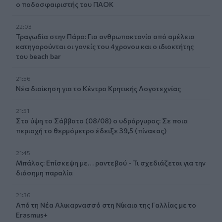
ο ποδοσφαιριστής του ΠΑΟΚ
22:03
Τραγωδία στην Πάρο: Για ανθρωποκτονία από αμέλεια
κατηγορούνται οι γονείς του 4χρονου και ο ιδιοκτήτης
του beach bar
21:56
Νέα διοίκηση για το Κέντρο Κρητικής Λογοτεχνίας
21:51
Στα ύψη το Σάββατο (08/08) ο υδράργυρος: Σε ποια
περιοχή το θερμόμετρο έδειξε 39,5 (πίνακας)
21:45
Μπάλος: Επίσκεψη με… ραντεβού - Τι σχεδιάζεται για την
διάσημη παραλία
21:36
Από τη Νέα Αλικαρνασσό στη Νίκαια της Γαλλίας με το
Erasmus+