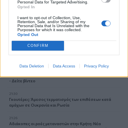
Personal Data for Targeted Advertising.
Μετρό Θεσσαλονίκης
Opted In
22:05
I want to opt-out of Collection, Use,
Τζόκερ: Αυτοί είναι οι τυχεροί αριθμοί που κερδίζουν
Retention, Sale, and/or Sharing of my
Personal Data that Is Unrelated with the
πάνω από 2 εκατ. ευρώ
Purposes for which it was collected.
Opted Out
21:56
Συρία: Βόμβα εξερράγη σε λεωφορείο κοντά στη
CONFIRM
Δαμασκό – Τουλάχιστον 2 νεκροί και 13 τραυματίες
21:43
Data Deletion
Data Access
Privacy Policy
Απίστευτο περιστατικό σε αγώνα μπέιζμπολ: Μπαστούνι
παίκτη εκτοξεύτηκε στις κερκίδες και τραυμάτισε θεατή
- Δείτε βίντεο
21:30
Γκουτέρες: Άμεσος τερματισμός των επιθέσεων κατά
αμάχων σε Ουκρανία και Ρωσία
21:26
Αδιάκοπες οι ροές μεταναστών στην Κρήτη: Νέα