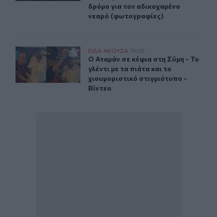
δρόμο για τον αδικοχαμένο
νεαρό (φωτογραφίες)
Ο Αταμάν σε κέφια στη Σύμη - Το γλέντι με τα πιάτα και 
ΕΙΔΑ-ΑΚΟΥΣΑ
19:26
Ο Αταμάν σε κέφια στη Σύμη - Το γλέ
Ο Αταμάν σε κέφια στη Σύμη - Το
γλέντι με τα πιάτα και το
χιουμοριστικό στιγμιότυπο -
Βίντεο