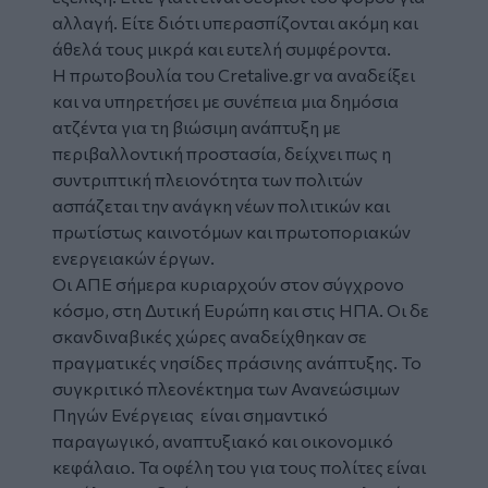
αλλαγή. Είτε διότι υπερασπίζονται ακόμη και
άθελά τους μικρά και ευτελή συμφέροντα.
Η πρωτοβουλία του Cretalive.gr να αναδείξει
και να υπηρετήσει με συνέπεια μια δημόσια
ατζέντα για τη βιώσιμη ανάπτυξη με
περιβαλλοντική προστασία, δείχνει πως η
συντριπτική πλειονότητα των πολιτών
ασπάζεται την ανάγκη νέων πολιτικών και
πρωτίστως καινοτόμων και πρωτοποριακών
ενεργειακών έργων.
Οι ΑΠΕ σήμερα κυριαρχούν στον σύγχρονο
κόσμο, στη Δυτική Ευρώπη και στις ΗΠΑ. Οι δε
σκανδιναβικές χώρες αναδείχθηκαν σε
πραγματικές νησίδες πράσινης ανάπτυξης. Το
συγκριτικό πλεονέκτημα των Ανανεώσιμων
Πηγών Ενέργειας είναι σημαντικό
παραγωγικό, αναπτυξιακό και οικονομικό
κεφάλαιο. Τα οφέλη του για τους πολίτες είναι