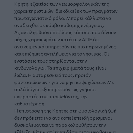
Κρήτη
, εξαιτίας των γεωμορφολογικών της
χαρακτηριστικών, διεκδικεί εκ των πραγμάτων
πρωταγωνιστικό ρόλο. Μπορεί κάλλιστα να
αναδειχθεί σε κόμβο καθαρής ενέργειας.
Ας αντιληφθούν επιτέλους κάποιοι που δίνουν
μάχες χαρακωμάτων κατά των ΑΠΕ ότι
αντικειμενικά υπηρετούν τις πιο παρωχημένες
και επιζήμιες αντιλήψεις για το νησί μας. Οι
ενστάσεις τους στηρίζονται στην
κινδυνολογία. Τα επιχειρήματά τους είναι
έωλα. Η αυταρέσκειά τους, προϊόν
φαντασιώσεων - για να μην πω ψυχώσεων. Με
απλά λόγια, εξυπηρετούν, ως γνήσιοι
εκφραστές του παρελθόντος, την
καθυστέρηση.
Η επιστροφή της Κρήτης στη φυσιολογική ζωή
δεν πρόκειται να ανακοπεί επειδή ορισμένοι
δυσκολεύονται να παρακολουθήσουν την
εξέλιξη. Είτε γιατί είναι δέσμιοι του φόβου για