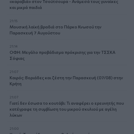
«καραβιά» στον Τσούτσουρα - Ανάμεσά τους γυναίκες
και μικρά παιδιά
21:15
Μουσική λαϊκή βραδιά στο Πάρκο Κνωσού την
Παρασκευή 7 Αυγούστου
21:14
ΟΦΗ: Μεγάλο προβάδισμα πρόκρισης για την ΤΣΣΚΑ
Σόφιας
21:07
Καιρός: Βοριάδες και ζέστη την Παρασκευή (07/08) στην
Κρήτη
21:07
Γιατί δεν έσωσα το κουτάβι: Τι αναφέρει ο ερευνητής που
κατέγραφε τη συμβίωση του μικρού σκυλιού με αγέλη
λύκων
21:00