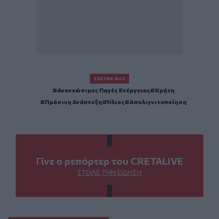
ΣΧΕΤΙΚΆ TAGS
Ανανεώσιμες Πηγές Ενέργειας
Κρήτη
Πράσινη Ανάπτυξη
Ήλιος
Απολιγνιτοποίηση
Γίνε ο ρεπόρτερ του CRETALIVE
ΣΤΕΊΛΕ ΤΗΝ ΕΊΔΗΣΗ