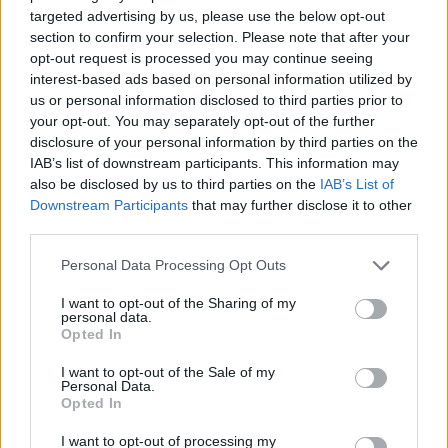
νεκρή σε χωράφι
targeted advertising by us, please use the below opt-out
section to confirm your selection. Please note that after your
23:00
opt-out request is processed you may continue seeing
Ιταλία: Στη Νάπολη καταγράφηκε θερμοκρασία-ρεκόρ 48
interest-based ads based on personal information utilized by
βαθμών
us or personal information disclosed to third parties prior to
your opt-out. You may separately opt-out of the further
22:32
disclosure of your personal information by third parties on the
Υπόθεση Marfin: Έφθασε στην Ελλάδα η 46χρονη
IAB’s list of downstream participants. This information may
κατηγορούμενη για εμπρησμό
also be disclosed by us to third parties on the
IAB’s List of
Downstream Participants
that may further disclose it to other
third parties.
22:30
Αυτές είναι οι πιο επικίνδυνες εβδομάδες για μεγάλες
πυρκαγιές
Personal Data Processing Opt Outs
I want to opt-out of the Sharing of my
22:21
personal data.
Χρήστος Δάντης: «Δεν περίμενα την αχαριστία, 22 χρόνια
Opted In
μετά και συνάδελφοι προσπαθούν να ξεχάσουν ότι
έγραψα αυτό το τραγούδι»
I want to opt-out of the Sale of my
Personal Data.
Opted In
22:14
Ξεκινούν τα δοκιμαστικά δρομολόγια της επέκτασης του
I want to opt-out of processing my