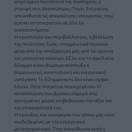
απρόσμενη περιπέτεια της πανδημίας, η
στροφή στις
Ανανεώσιμες Πηγές Ενέργειας
αποκαθιστά τις απαραίτητες ισορροπίες που
πρέπει να επικρατούν σε όλα τα
οικοσυστήματα.
Η προστασία του περιβάλλοντος, η βελτίωση
της ποιότητας ζωής, υποχρεωτικά περνούν
μέσα από την απεξάρτησή μας από τα ορυκτά
και ρυπογόνα καύσιμα. Εξ ου και το αμείλικτο
δίλημμα είναι: Βιώσιμη ανάπτυξη ή
παραγωγική, αναπτυξιακή και ενεργειακή
υστέρηση; Το δίλημμα αυτό δεν είναι σχήμα
λόγου. Ούτε στερείται περιεχομένου. Η
ανταπόκριση που βρίσκει σήμερα στις
προηγμένες χώρες επιβεβαιώνει την αξία και
την επικαιρότητά του.
Η πρόοδος και η ευημερία του τόπου μας είναι
συνδεδεμένες με τον ενεργειακό
μετασχηματισμό. Στην κατεύθυνση αυτή η