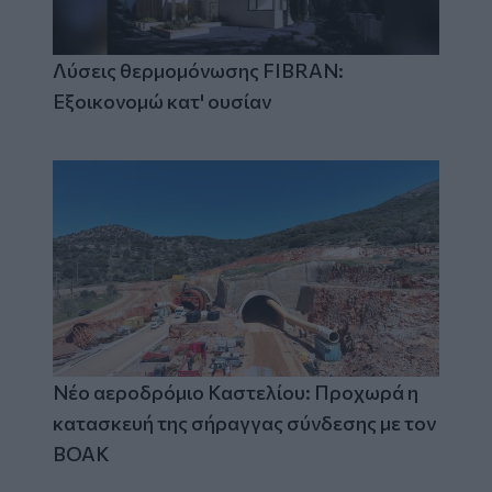
Λύσεις θερμομόνωσης FIBRAN:
Εξοικονομώ κατ' ουσίαν
Νέο αεροδρόμιο Καστελίου: Προχωρά η
κατασκευή της σήραγγας σύνδεσης με τον
ΒΟΑΚ