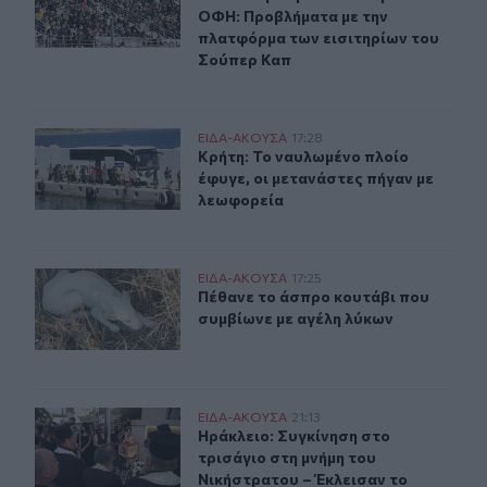
ΟΦΗ: Προβλήματα με την
πλατφόρμα των εισιτηρίων του
Σούπερ Καπ
Κρήτη: Το ναυλωμένο πλοίο έφυγε, οι μετανάστες πήγαν
ΕΙΔΑ-ΑΚΟΥΣΑ
17:28
Κρήτη: Το ναυλωμένο πλοίο έφυγε, 
Κρήτη: Το ναυλωμένο πλοίο
έφυγε, οι μετανάστες πήγαν με
λεωφορεία
Πέθανε το άσπρο κουτάβι που συμβίωνε με αγέλη λύκω
ΕΙΔΑ-ΑΚΟΥΣΑ
17:25
Πέθανε το άσπρο κουτάβι που συμβ
Πέθανε το άσπρο κουτάβι που
συμβίωνε με αγέλη λύκων
Ηράκλειο: Συγκίνηση στο τρισάγιο στη μνήμη του Νική
ΕΙΔΑ-ΑΚΟΥΣΑ
21:13
Ηράκλειο: Συγκίνηση στο τρισάγιο 
Ηράκλειο: Συγκίνηση στο
τρισάγιο στη μνήμη του
Νικήστρατου – Έκλεισαν το