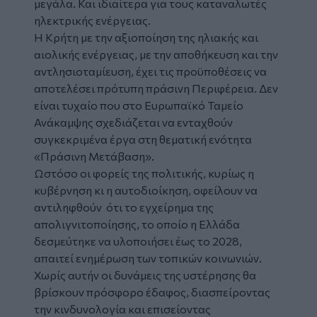
μεγάλα. Και ιδιαίτερα για τους καταναλωτές
ηλεκτρικής ενέργειας.
Η Κρήτη με την αξιοποίηση της ηλιακής και
αιολικής ενέργειας, με την αποθήκευση και την
αντλησιοταμίευση, έχει τις προϋποθέσεις να
αποτελέσει πρότυπη πράσινη Περιφέρεια. Δεν
είναι τυχαίο που στο Ευρωπαϊκό Ταμείο
Ανάκαμψης σχεδιάζεται να ενταχθούν
συγκεκριμένα έργα στη θεματική ενότητα
«Πράσινη Μετάβαση».
Ωστόσο οι φορείς της πολιτικής, κυρίως η
κυβέρνηση κι η αυτοδιοίκηση, οφείλουν να
αντιληφθούν ότι το εγχείρημα της
απολιγνιτοποίησης
, το οποίο η Ελλάδα
δεσμεύτηκε να υλοποιήσει έως το 2028,
απαιτεί ενημέρωση των τοπικών κοινωνιών.
Χωρίς αυτήν οι δυνάμεις της υστέρησης θα
βρίσκουν πρόσφορο έδαφος, διασπείροντας
την κινδυνολογία και επισείοντας