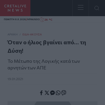
Homepage
/
26 °C
ΠΕΜΠΤΗ 6.8.2026
ΗΡΑΚΛΕΙΟ
ΑΡΧΙΚΗ
/
ΕΊΔΑ-ΆΚΟΥΣΑ
Όταν ο ήλιος βγαίνει από… τη
Δύση!
Το Μέτωπο της Λογικής κατά των
αρνητών των ΑΠΕ
19.01.2021
Facebook
Twitter
Messenger
Whatsapp
Viber