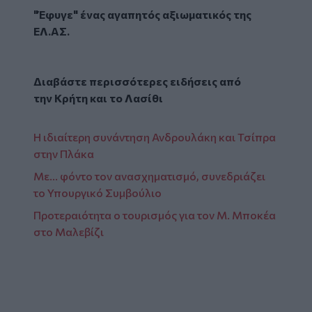
"Έφυγε" ένας αγαπητός αξιωματικός της
ΕΛ.ΑΣ.
Διαβάστε περισσότερες ειδήσεις από
την
Κρήτη
και το
Λασίθι
Η ιδιαίτερη συνάντηση Ανδρουλάκη και Τσίπρα
στην Πλάκα
Με... φόντο τον ανασχηματισμό, συνεδριάζει
το Υπουργικό Συμβούλιο
Προτεραιότητα ο τουρισμός για τον Μ. Μποκέα
στο Μαλεβίζι