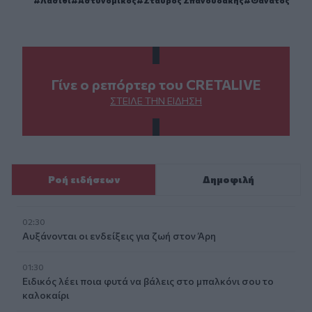
Γίνε ο ρεπόρτερ του CRETALIVE
ΣΤΕΊΛΕ ΤΗΝ ΕΊΔΗΣΗ
Ροή ειδήσεων
Δημοφιλή
02:30
Αυξάνονται οι ενδείξεις για ζωή στον Άρη
01:30
Ειδικός λέει ποια φυτά να βάλεις στο μπαλκόνι σου το
καλοκαίρι