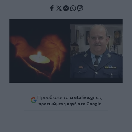
Facebook
Twitter
Messenger
Whatsapp
Viber
Προσθέστε το
cretalive.gr
ως
προτιμώμενη πηγή στο Google