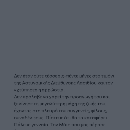
Δεν ήταν ούτε τέσσερις-πέντε μήνες στο τιμόνι
της
Αστυνομικής
Διεύθυνσης
Λασιθίου
και τον
«χτύπησε» η αρρώστια.
Δεν πρόλαβε να χαρεί την προαγωγή του και
ξεκίνησε τη μεγαλύτερη μάχη της ζωής του,
έχοντας στο πλευρό του συγγενείς, φίλους,
συναδέλφους. Πίστευε ότι θα τα καταφέρει.
Πάλευε γενναία. Τον Μάιο που μας πέρασε