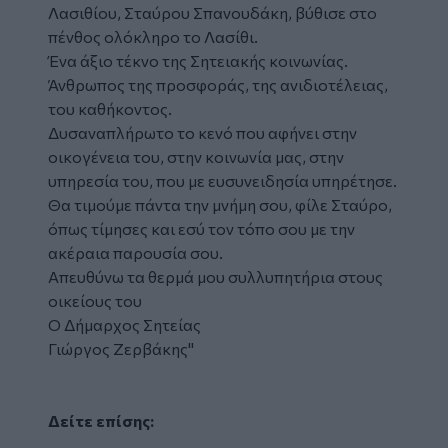
Λασιθίου, Σταύρου Σπανουδάκη, βύθισε στο
πένθος ολόκληρο το Λασίθι.
Ένα άξιο τέκνο της Σητειακής κοινωνίας.
Άνθρωπος της προσφοράς, της ανιδιοτέλειας,
του καθήκοντος.
Δυσαναπλήρωτο το κενό που αφήνει στην
οικογένεια του, στην κοινωνία μας, στην
υπηρεσία του, που με ευσυνειδησία υπηρέτησε.
Θα τιμούμε πάντα την μνήμη σου, φίλε Σταύρο,
όπως τίμησες και εσύ τον τόπο σου με την
ακέραια παρουσία σου.
Απευθύνω τα θερμά μου συλλυπητήρια στους
οικείους του
Ο Δήμαρχος Σητείας
Γιώργος Ζερβάκης"
Δείτε επίσης: