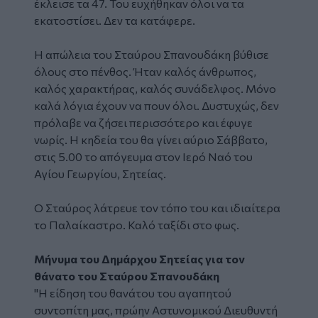
έκλεισε τα 47. Του ευχήθηκαν όλοι να τα
εκατοστίσει. Δεν τα κατάφερε.
Η
απώλεια του Σταύρου Σπανουδάκη
βύθισε
όλους στο πένθος. Ήταν καλός άνθρωπος,
καλός χαρακτήρας, καλός συνάδελφος. Μόνο
καλά λόγια έχουν να πουν όλοι. Δυστυχώς, δεν
πρόλαβε να ζήσει περισσότερο και έφυγε
νωρίς. Η κηδεία του θα γίνει αύριο Σάββατο,
στις 5.00 το απόγευμα στον Ιερό Ναό του
Αγίου Γεωργίου, Σητείας.
Ο Σταύρος λάτρευε τον τόπο του και ιδιαίτερα
το Παλαίκαστρο. Καλό ταξίδι στο φως.
Μήνυμα του Δημάρχου Σητείας για τον
θάνατο του Σταύρου Σπανουδάκη
"Η είδηση του θανάτου του αγαπητού
συντοπίτη μας, πρώην Αστυνομικού Διευθυντή