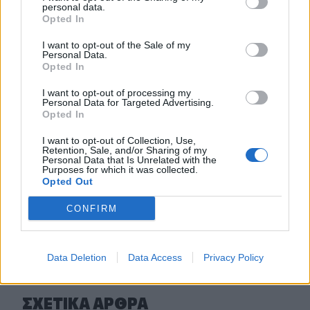
personal data.
Opted In
21:57
Ηράκλειο: "Σε άθλια κατάσταση το μνημείο πεσόντων
I want to opt-out of the Sale of my
Εφέδρων Αξιωματικών στον Καράβολα"
Personal Data.
Opted In
21:39
I want to opt-out of processing my
Λαμία: Απατεώνες άρπαξαν μεγάλο χρηματικό ποσό από
Personal Data for Targeted Advertising.
ηλικιωμένη
Opted In
21:33
I want to opt-out of Collection, Use,
Retention, Sale, and/or Sharing of my
Μεσογειακή φώκια έκανε στάση για ξεκούραση στην
Personal Data that Is Unrelated with the
παραλία της Αγίας Βάσως στο Τρίκερι
Purposes for which it was collected.
Opted Out
CONFIRM
ΠΕΡΙΣΣΟΤΕΡΑ
Data Deletion
Data Access
Privacy Policy
ΣΧΕΤΙΚA AΡΘΡΑ