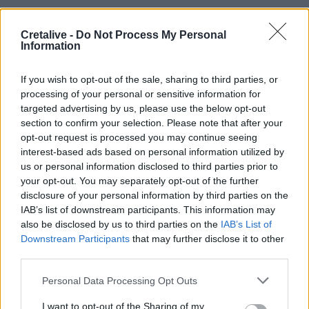
22:39
Βρετανία: Κατά συρροή δολοφόνος καταδικάστηκε για
Cretalive -
Do Not Process My Personal
δύο δολοφονίες γυναικών - Η συγγνώμη από την
Information
αστυνομία
If you wish to opt-out of the sale, sharing to third parties, or
22:32
processing of your personal or sensitive information for
Πανεπιστήμιο Κρήτης: 3,35 εκατ. ευρώ από το Υπουργείο
targeted advertising by us, please use the below opt-out
Παιδείας, για το στεγαστικό επίδομα των φοιτητών
section to confirm your selection. Please note that after your
opt-out request is processed you may continue seeing
22:22
interest-based ads based on personal information utilized by
Ηράκλειο: “Σκουπίδια κατάχαμα, μια ψησταριά στο
us or personal information disclosed to third parties prior to
πουθενά κι ένα αμάξι παρατημένο στο πάρκο”
your opt-out. You may separately opt-out of the further
disclosure of your personal information by third parties on the
22:03
IAB’s list of downstream participants. This information may
Καιρός: “Πορτοκαλί” συναγερμός στην Κρήτη - Ζέστη και
also be disclosed by us to third parties on the
IAB’s List of
πολύ υψηλός κίνδυνος πυρκαγιάς!
Downstream Participants
that may further disclose it to other
third parties.
22:02
Σφοδρή επίθεση κατά Καρυστιανού-Γρατσία από πρώην
Personal Data Processing Opt Outs
στελέχη: «Συνεχής εσωστρέφεια και τραγικά
επικοινωνιακά λάθη»
I want to opt-out of the Sharing of my