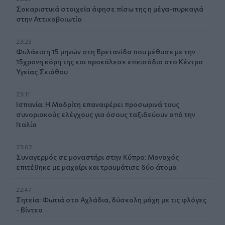
Σοκαριστικά στοιχεία άφησε πίσω της η μέγα-πυρκαγιά
στην Αττικοβοιωτία
23:23
Φυλάκιση 15 μηνών στη Βρετανίδα που μέθυσε με την
15χρονη κόρη της και προκάλεσε επεισόδιο στο Κέντρο
Υγείας Σκιάθου
23:11
Ισπανία: Η Μαδρίτη επαναφέρει προσωρινά τους
συνοριακούς ελέγχους για όσους ταξιδεύουν από την
Ιταλία
23:02
Συναγερμός σε μοναστήρι στην Κύπρο: Μοναχός
επιτέθηκε με μαχαίρι και τραυμάτισε δύο άτομα
22:47
Σητεία: Φωτιά στα Αχλάδια, δύσκολη μάχη με τις φλόγες
- Βίντεο