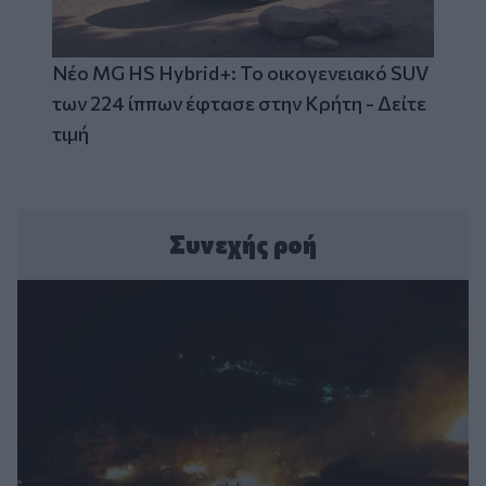
Νέο MG HS Hybrid+: Το οικογενειακό SUV
των 224 ίππων έφτασε στην Κρήτη - Δείτε
τιμή
Συνεχής ροή