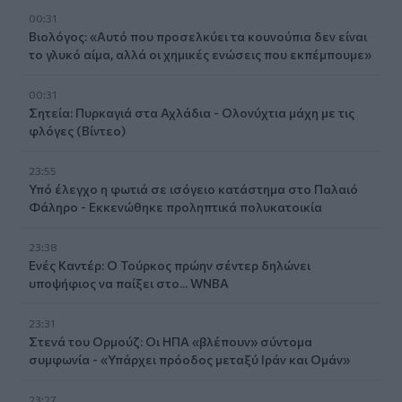
00:31
Βιολόγος: «Αυτό που προσελκύει τα κουνούπια δεν είναι
το γλυκό αίμα, αλλά οι χημικές ενώσεις που εκπέμπουμε»
00:31
Σητεία: Πυρκαγιά στα Αχλάδια - Ολονύχτια μάχη με τις
φλόγες (Βίντεο)
23:55
Υπό έλεγχο η φωτιά σε ισόγειο κατάστημα στο Παλαιό
Φάληρο - Εκκενώθηκε προληπτικά πολυκατοικία
23:38
Ενές Καντέρ: Ο Τούρκος πρώην σέντερ δηλώνει
υποψήφιος να παίξει στο... WNBA
23:31
Στενά του Ορμούζ: Οι ΗΠΑ «βλέπουν» σύντομα
συμφωνία - «Υπάρχει πρόοδος μεταξύ Ιράν και Ομάν»
23:27