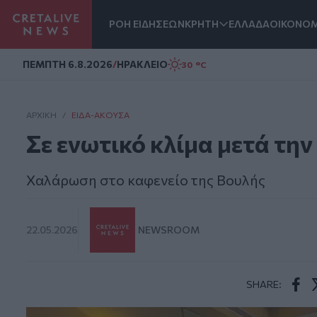
ΡΟΗ ΕΙΔΗΣΕΩΝ
ΚΡΗΤΗ
ΕΛΛΑΔΑ
ΟΙΚΟΝΟΜ
Homepage
ΠΕΜΠΤΗ 6.8.2026
/
ΗΡΑΚΛΕΙΟ
30 °C
ΑΡΧΙΚΗ
/
ΕΊΔΑ-ΆΚΟΥΣΑ
Σε ενωτικό κλίμα μετά τ
Χαλάρωση στο καφενείο της Βουλής
22.05.2026
NEWSROOM
SHARE:
Face
T