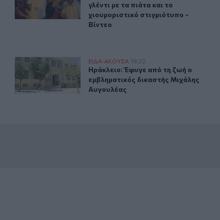
γλέντι με τα πιάτα και το
χιουμοριστικό στιγμιότυπο -
Βίντεο
ού: Η ειρωνική ανάρτηση του δημοσιογράφου
Ηράκλειο: Έφυγε από τη ζωή ο εμβληματικός δικαστής
ΕΙΔΑ-ΑΚΟΥΣΑ
19:22
τη Μαριά Καρυστιανού: Η ειρωνική ανάρτηση του δημοσιογ
Ηράκλειο: Έφυγε από τη ζωή ο εμβ
Ηράκλειο: Έφυγε από τη ζωή ο
εμβληματικός δικαστής Μιχάλης
Αυγουλέας