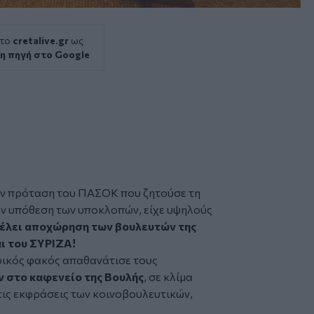
 το
cretalive.gr
ως
η πηγή στο Google
ην πρόταση του
ΠΑΣΟΚ
που ζητούσε τη
ην υπόθεση των υποκλοπών, είχε υψηλούς
τέλει αποχώρηση των βουλευτών της
αι του ΣΥΡΙΖΑ!
ικός φακός απαθανάτισε τους
 στο καφενείο της Βουλής
, σε κλίμα
τις εκφράσεις των κοινοβουλευτικών,