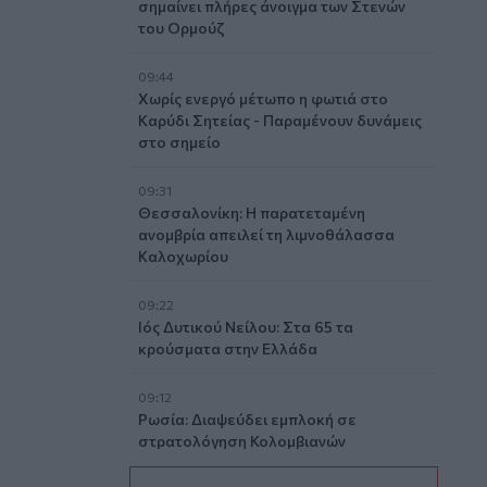
σημαίνει πλήρες άνοιγμα των Στενών
του Ορμούζ
09:44
Χωρίς ενεργό μέτωπο η φωτιά στο
Καρύδι Σητείας - Παραμένουν δυνάμεις
στο σημείο
09:31
Θεσσαλονίκη: Η παρατεταμένη
ανομβρία απειλεί τη λιμνοθάλασσα
Καλοχωρίου
09:22
Ιός Δυτικού Νείλου: Στα 65 τα
κρούσματα στην Ελλάδα
09:12
Ρωσία: Διαψεύδει εμπλοκή σε
στρατολόγηση Κολομβιανών
μισθοφόρων