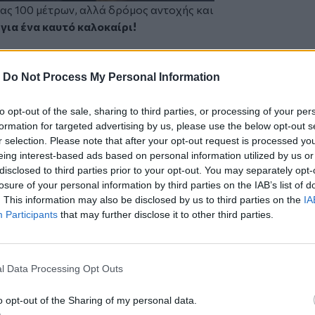
ώνας 100 μέτρων, αλλά δρόμος αντοχής και
για ένα καυτό καλοκαίρι!
 στο Ηράκλειο;
-
Do Not Process My Personal Information
 και του πέρασαν χειροπέδες
ς του ΠΑΣΟΚ Νίκος Ανδρουλάκης
to opt-out of the sale, sharing to third parties, or processing of your per
formation for targeted advertising by us, please use the below opt-out s
r selection. Please note that after your opt-out request is processed y
eing interest-based ads based on personal information utilized by us or
disclosed to third parties prior to your opt-out. You may separately opt-
losure of your personal information by third parties on the IAB’s list of
ο
Google News
και στο
Facebook
. This information may also be disclosed by us to third parties on the
IA
Participants
that may further disclose it to other third parties.
κανάλι μας στο
YouTube
l Data Processing Opt Outs
o opt-out of the Sharing of my personal data.