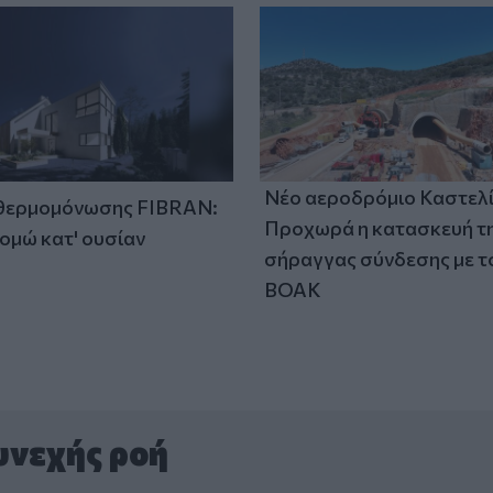
Νέο αεροδρόμιο Καστελί
 θερμομόνωσης FIBRAN:
Προχωρά η κατασκευή τ
ομώ κατ' ουσίαν
σήραγγας σύνδεσης με τ
ΒΟΑΚ
υνεχής ροή