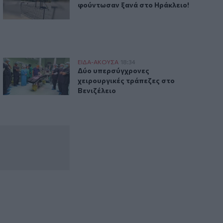
δολοφονήθηκε σε απευθείας
φούντωσαν ξανά στο Ηράκλειο!
μετάδοση
 Μιχάλης Αυγουλέας
Δύο υπερσύγχρονες χειρουργικές τράπεζες στο Βενιζέλειο
ΕΙΔΑ-ΑΚΟΥΣΑ
18:34
ράφου
ληματικός δικαστής Μιχάλης Αυγουλέας
Δύο υπερσύγχρονες χειρουργικές τράπ
Δύο υπερσύγχρονες
χειρουργικές τράπεζες στο
Βενιζέλειο