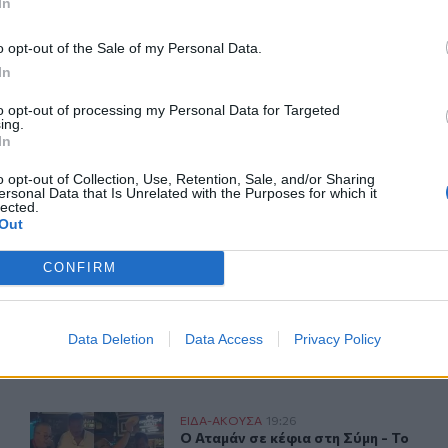
In
o opt-out of the Sale of my Personal Data.
In
ΙΚΆ TAGS
to opt-out of processing my Personal Data for Targeted
Καφενείο
Βουλή
ing.
In
o opt-out of Collection, Use, Retention, Sale, and/or Sharing
ersonal Data that Is Unrelated with the Purposes for which it
lected.
Out
ερ του CRETALIVE
ΤΗΝ ΕΊΔΗΣΗ
CONFIRM
Data Deletion
Data Access
Privacy Policy
κήστρατου – Έκλεισαν το δρόμο για τον αδικοχαμένο νεαρό
Ο Αταμάν σε κέφια στη Σύμη - Το γλέντι με τα πιάτα και 
ΕΙΔΑ-ΑΚΟΥΣΑ
19:26
ιο στη μνήμη του Νικήστρατου – Έκλεισαν το δρόμο για τον
Ο Αταμάν σε κέφια στη Σύμη - Το γλέ
Ο Αταμάν σε κέφια στη Σύμη - Το