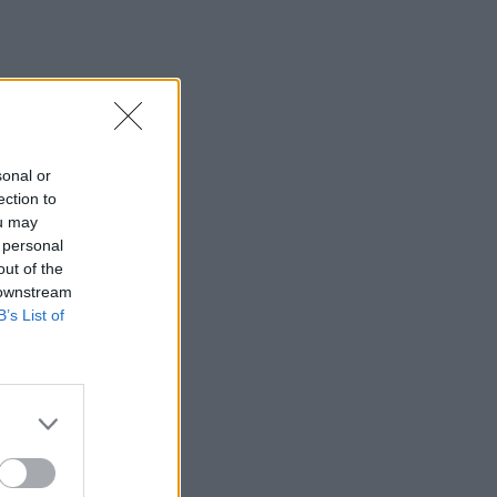
Δήμος Βιάννου: Οι ώρες και οι μέρες
λειτουργίας του Γραφείου Δακοκτονίας
08:40
Νέα δομή φιλοξενίας μεταναστών: Τι
προβλέπει η απόφαση που
δημοσιεύθηκε στην Εφημερίδα της
sonal or
Κυβέρνησης
ection to
ou may
08:33
 personal
Η Ρωσία έπληξε δύο πλοία κοντά στο
out of the
ουκρανικό λιμάνι της Οδησσού
 downstream
B’s List of
08:25
Ο Σύλλογος Εργαζομένων
Πρωτοβάθμιας Φροντίδας Υγείας
Κρήτης αποχαιρετά τον Π. Μαματζάκη
08:19
Ελούντα: Ηλικιωμένος απειλούσε να
πηδήξει από μπαλκόνι