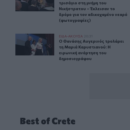
τρισάγιο στη μνήμη του
Νικήστρατου – Έκλεισαν το
δρόμο για τον αδικοχαμένο νεαρό
(φωτογραφίες)
Ο Θανάσης Αυγερινός τρολάρει τη Μαριά Καρυστιαν
ΕΙΔΑ-ΑΚΟΥΣΑ
20:31
Ο Θανάσης Αυγερινός τρολάρει 
Ο Θανάσης Αυγερινός τρολάρει
τη Μαριά Καρυστιανού: Η
ειρωνική ανάρτηση του
δημοσιογράφου
Best of Crete