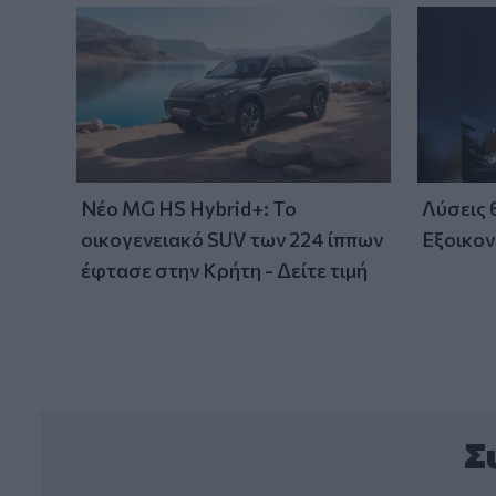
Νέο MG HS Hybrid+: Το
Λύσεις
οικογενειακό SUV των 224 ίππων
Εξοικον
έφτασε στην Κρήτη - Δείτε τιμή
Σ