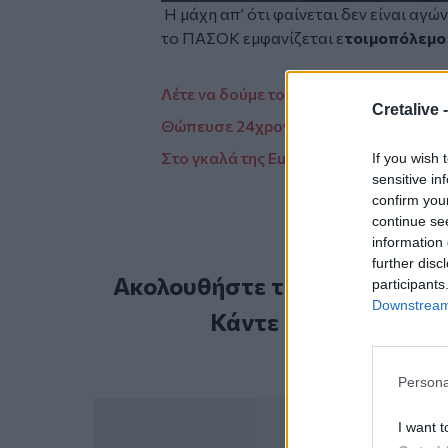
Η μάχη απ’ ότι φαίνεται δεν είναι αγ
το ΠΑΣΟΚ εμφανίζεται ε
τοιμοπόλεμο 
Λέτε να δούμε τον Πτέραρχο υποψήφιο
Cretalive 
Θώπευσε 24χρονη μέσα στο λεωφορείο
Στο γκαλά της Euroleague ο πρόεδρο
If you wish 
sensitive in
confirm you
continue se
information 
further disc
Ακολουθήστε το Cretalive στ
participants
Downstream 
Κάντε εγγραφή στο 
Persona
I want t