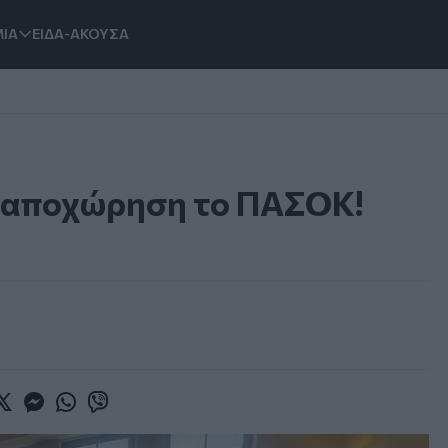
ΙΑ
ΕΙΔΑ-ΑΚΟΥΣΑ
ην αποχώρηση το ΠΑΣΟΚ!
book
witter
Messenger
Whatsapp
Viber