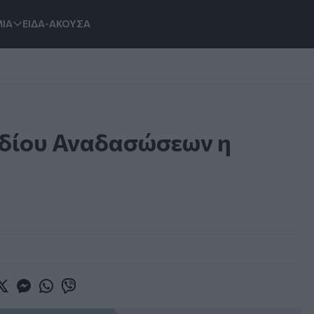
ΙΑ
ΕΙΔΑ-ΑΚΟΥΣΑ
εδίου Αναδασώσεων η
book
witter
Messenger
Whatsapp
Viber