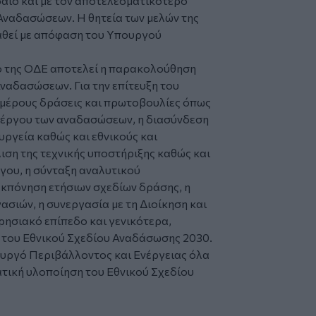
αιο και με τον αποτελεσματικότερο
 Αναδασώσεων. Η θητεία των μελών της
ταθεί με απόφαση του Υπουργού
ο της ΟΔΕ αποτελεί η παρακολούθηση
ναδασώσεων. Για την επίτευξη του
ιμέρους δράσεις και πρωτοβουλίες όπως
ου έργου των αναδασώσεων, η διασύνδεση
ργεία καθώς και εθνικούς και
ση της τεχνικής υποστήριξης καθώς και
ργου, η σύνταξη αναλυτικού
κπόνηση ετήσιων σχεδίων δράσης, η
σιών, η συνεργασία με τη Διοίκηση και
ιρησιακό επίπεδο και γενικότερα,
ων του Εθνικού Σχεδίου Αναδάσωσης 2030.
ουργό Περιβάλλοντος και Ενέργειας όλα
ατική υλοποίηση του Εθνικού Σχεδίου