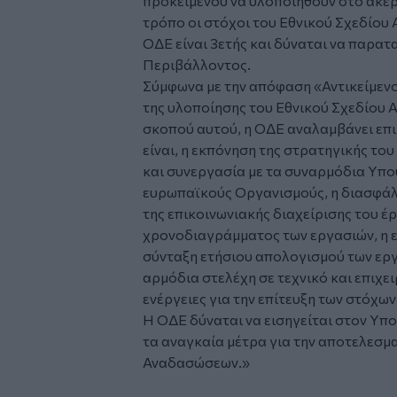
προκειμένου να υλοποιηθούν στο ακέρ
τρόπο οι στόχοι του Εθνικού Σχεδίου
ΟΔΕ είναι 3ετής και δύναται να παρα
Περιβάλλοντος.
Σύμφωνα με την απόφαση «
Αντικείμεν
της υλοποίησης του Εθνικού Σχεδίου Α
σκοπού αυτού, η ΟΔΕ αναλαμβάνει επ
είναι, η εκπόνηση της στρατηγικής τ
και συνεργασία με τα συναρμόδια Υπου
ευρωπαϊκούς Οργανισμούς, η διασφάλι
της επικοινωνιακής διαχείρισης του έ
χρονοδιαγράμματος των εργασιών, η ε
σύνταξη ετήσιου απολογισμού των εργα
αρμόδια στελέχη σε τεχνικό και επιχε
ενέργειες για την επίτευξη των στόχ
Η ΟΔΕ δύναται να εισηγείται στον Υπ
τα αναγκαία μέτρα για την αποτελεσμ
Αναδασώσεων.»