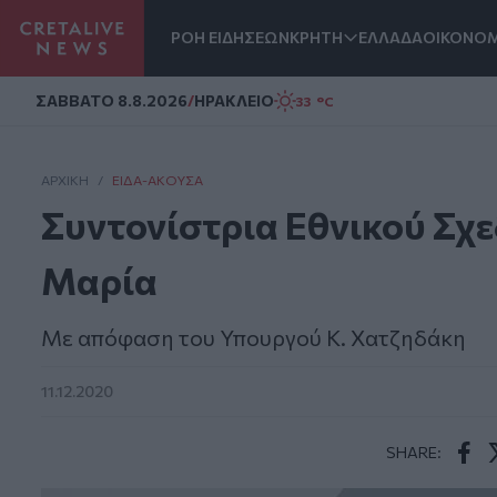
ΡΟΗ ΕΙΔΗΣΕΩΝ
ΚΡΗΤΗ
ΕΛΛΑΔΑ
ΟΙΚΟΝΟΜ
Homepage
ΣAΒΒΑΤΟ 8.8.2026
/
ΗΡΑΚΛΕΙΟ
33 °C
ΑΡΧΙΚΗ
/
ΕΊΔΑ-ΆΚΟΥΣΑ
Συντονίστρια Εθνικού Σχ
Μαρία
Με απόφαση του Υπουργού Κ. Χατζηδάκη
11.12.2020
SHARE:
Face
T