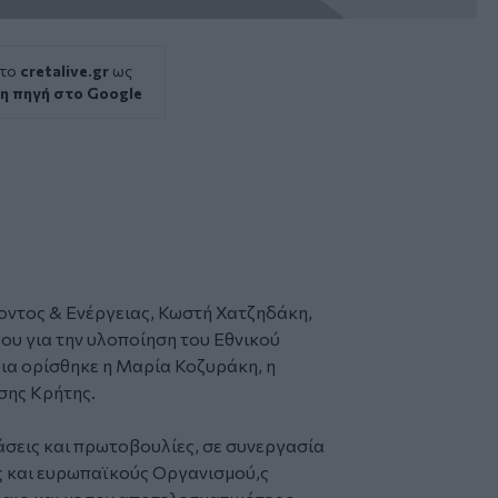
 το
cretalive.gr
ως
η πηγή στο Google
ντος & Ενέργειας,
Κωστή Χατζηδάκη
,
υ για την υλοποίηση του Εθνικού
ια ορίσθηκε η
Μαρία Κοζυράκη
, η
ησης
Κρήτης
.
σεις και πρωτοβουλίες, σε συνεργασία
ς και ευρωπαϊκούς Οργανισμού,ς