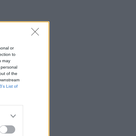
φαράγγι του Τράφουλα
15:26
Στέφανος Τσιτσιπάς: Διακοπές στην
Ελβετία με τη νέα του σύντροφο
(photos)
sonal or
15:21
ection to
Λιονέλ Μέσι: Πέθανε ο πατέρας του
ou may
 personal
15:17
out of the
Ιός Δυτικού Νείλου: Έως τον Οκτώβριο η
 downstream
έξαρση των κρουσμάτων - Τα
B’s List of
συμπτώματα που δεν πρέπει να
αγνοήσουμε
15:03
Άμεση κι αποτελεσματική επέμβαση
της πυροσβεστικής για φωτιά στα Νέα
Ρούματα