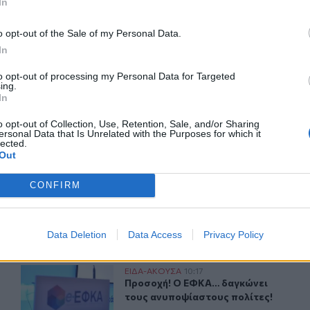
In
o opt-out of the Sale of my Personal Data.
ΙΚΆ TAGS
In
ωστής Χατζηδάκης
Κρήτη
to opt-out of processing my Personal Data for Targeted
ing.
In
o opt-out of Collection, Use, Retention, Sale, and/or Sharing
ersonal Data that Is Unrelated with the Purposes for which it
ερ του CRETALIVE
lected.
Out
ΤΗΝ ΕΊΔΗΣΗ
CONFIRM
Data Deletion
Data Access
Privacy Policy
τα ονόματα
Προσοχή! Ο ΕΦΚΑ… δαγκώνει τους ανυποψίαστους πολί
ΕΙΔΑ-ΑΚΟΥΣΑ
10:17
 προήχθησαν - Όλα τα ονόματα
Προσοχή! Ο ΕΦΚΑ… δαγκώνει τους 
Προσοχή! Ο ΕΦΚΑ… δαγκώνει
τους ανυποψίαστους πολίτες!