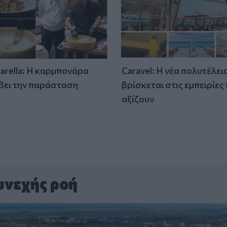
tarella: Η καρμπονάρα
Caravel: Η νέα πολυτέλει
βει την παράσταση
βρίσκεται στις εμπειρίες
)
αξίζουν
υνεχής ροή