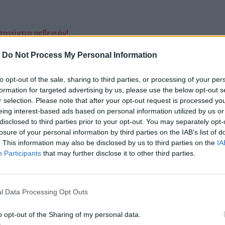
εσονύχτια ρεβεγιόν!
 στους πληγέντες από την κακοκαιρία
-
Do Not Process My Personal Information
λμπερτ Μπουρλά
to opt-out of the sale, sharing to third parties, or processing of your per
formation for targeted advertising by us, please use the below opt-out s
r selection. Please note that after your opt-out request is processed y
eing interest-based ads based on personal information utilized by us or
disclosed to third parties prior to your opt-out. You may separately opt-
ο
Google News
και στο
Facebook
losure of your personal information by third parties on the IAB’s list of
. This information may also be disclosed by us to third parties on the
IA
κανάλι μας στο
YouTube
Participants
that may further disclose it to other third parties.
l Data Processing Opt Outs
o opt-out of the Sharing of my personal data.