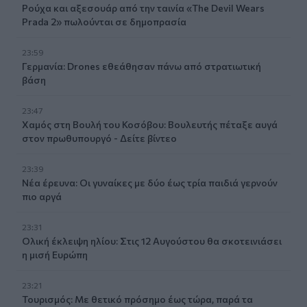
Ρούχα και αξεσουάρ από την ταινία «The Devil Wears
Prada 2» πωλούνται σε δημοπρασία
23:59
Γερμανία: Drones εθεάθησαν πάνω από στρατιωτική
βάση
23:47
Χαμός στη Βουλή του Κοσόβου: Βουλευτής πέταξε αυγά
στον πρωθυπουργό - Δείτε βίντεο
23:39
Νέα έρευνα: Οι γυναίκες με δύο έως τρία παιδιά γερνούν
πιο αργά
23:31
Ολική έκλειψη ηλίου: Στις 12 Αυγούστου θα σκοτεινιάσει
η μισή Ευρώπη
23:21
Τουρισμός: Με θετικό πρόσημο έως τώρα, παρά τα