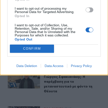
I want to opt-out of processing my
ΕΛ.ΑΣ Κρήτη: Ποιοι αξιωματικοί προήχθησαν - Όλα τα 
ΕΙΔΑ-ΑΚΟΥΣΑ
18:09
Personal Data for Targeted Advertising.
ΕΛ.ΑΣ Κρήτη: Ποιοι αξιωματικοί π
ΕΛ.ΑΣ Κρήτη: Ποιοι αξιωματικοί
Opted In
προήχθησαν - Όλα τα ονόματα
I want to opt-out of Collection, Use,
Retention, Sale, and/or Sharing of my
Personal Data that Is Unrelated with the
Purposes for which it was collected.
Opted Out
Προσοχή! Ο ΕΦΚΑ… δαγκώνει τους ανυποψίαστους πολί
ΕΙΔΑ-ΑΚΟΥΣΑ
10:17
Προσοχή! Ο ΕΦΚΑ… δαγκώνει τους 
Προσοχή! Ο ΕΦΚΑ… δαγκώνει
CONFIRM
τους ανυποψίαστους πολίτες!
Data Deletion
Data Access
Privacy Policy
Γιώργος Σφακιανάκης: Η παρέμβαση για το μεταναστευτ
ΕΙΔΑ-ΑΚΟΥΣΑ
18:05
Γιώργος Σφακιανάκης: Η παρέμβαση
Γιώργος Σφακιανάκης: Η
παρέμβαση για το
μεταναστευτικό με φόντο τη
Θέουτα