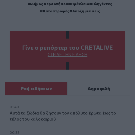
Δήμος Χερσονήσου
Ηράκλειο
Πληγέντες
Καταστροφές
Αποζημιώσεις
Γίνε ο ρεπόρτερ του CRETALIVE
ΣΤΕΊΛΕ ΤΗΝ ΕΊΔΗΣΗ
Ροή ειδήσεων
Δημοφιλή
01:40
Αυτά τα ζώδια θα ζήσουν τον απόλυτο έρωτα έως το
τέλος του καλοκαιριού
00:35