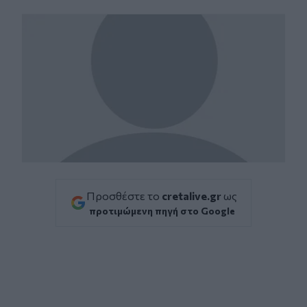
Facebook
Twitter
Messenger
Whatsapp
Viber
Προσθέστε το
cretalive.gr
ως
προτιμώμενη πηγή στο Google