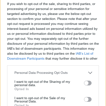
If you wish to opt-out of the sale, sharing to third parties, or
22:03
processing of your personal or sensitive information for
Τραγωδία στην Πάρο: Για ανθρωποκτονία από αμέλεια
targeted advertising by us, please use the below opt-out
κατηγορούνται οι γονείς του 4χρονου και ο ιδιοκτήτης
section to confirm your selection. Please note that after your
του beach bar
opt-out request is processed you may continue seeing
interest-based ads based on personal information utilized by
21:56
us or personal information disclosed to third parties prior to
Νέα διοίκηση για το Κέντρο Κρητικής Λογοτεχνίας
your opt-out. You may separately opt-out of the further
disclosure of your personal information by third parties on the
21:51
IAB’s list of downstream participants. This information may
Στα ύψη το Σάββατο (08/08) ο υδράργυρος: Σε ποια
also be disclosed by us to third parties on the
IAB’s List of
περιοχή το θερμόμετρο έδειξε 39,5 (πίνακας)
Downstream Participants
that may further disclose it to other
third parties.
ΠΕΡΙΣΣΟΤΕΡΑ
Personal Data Processing Opt Outs
I want to opt-out of the Sharing of my
personal data.
Opted In
I want to opt-out of the Sale of my
Personal Data.
ΣΧΕΤΙΚA AΡΘΡΑ
Opted In