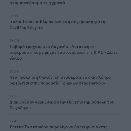
σκαμπανεβάσματα, η χρονιά
23:15
Ιταλία-Ισπανία: Κλιμακώνεται η σύγκρουση για τη
Συνθήκη Σένγκεν
23:09
Σοβαρό τροχαίο στο Λαγονήσι: Αυτοκίνητο
συγκρούστηκε με μηχανή αστυνομικών της ΔΙΑΣ - Δείτε
βίντεο
22:59
Νέα πρόκληση Φιντάν: «Η σταθερότητα στην Κύπρο
οφείλεται στην παρουσία Τούρκων στρατιωτών»
22:53
Διακινούσαν ναρκωτικά στην Πανεπιστημιούπολη του
Ζωγράφου
22:45
Σητεία: Ένα τσιγάρο παραλίγο να βάλει φωτιά στις