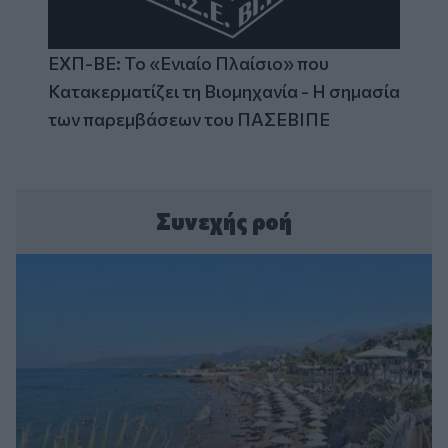
ΕΧΠ-ΒΕ: Το «Ενιαίο Πλαίσιο» που
Κατακερματίζει τη Βιομηχανία - Η σημασία
των παρεμβάσεων του ΠΑΣΕΒΙΠΕ
Συνεχής ροή