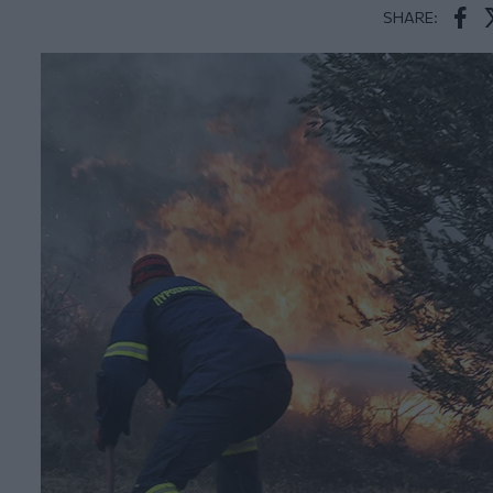
SHARE:
Face
T