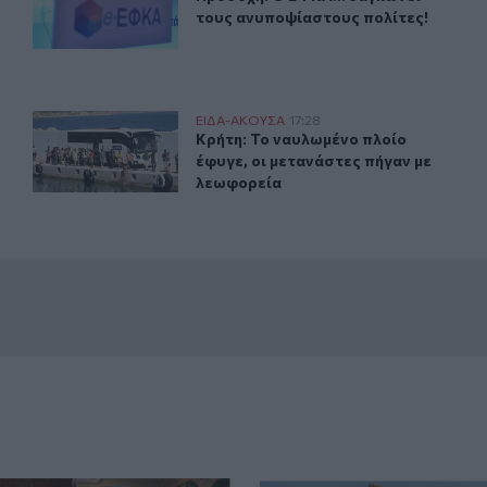
τους ανυποψίαστους πολίτες!
την πλατφόρμα των εισιτηρίων του Σούπερ Καπ
Κρήτη: Το ναυλωμένο πλοίο έφυγε, οι μετανάστες πήγαν
ΕΙΔΑ-ΑΚΟΥΣΑ
17:28
ΟΦΗ: Προβλήματα με την πλατφόρμα των εισιτηρίων του Σού
Κρήτη: Το ναυλωμένο πλοίο έφυγε, 
Κρήτη: Το ναυλωμένο πλοίο
έφυγε, οι μετανάστες πήγαν με
λεωφορεία