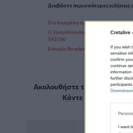
Διαβάστε περισσότερες ειδήσεις 
Στο Κογκρέσο της…Αυτοδιοίκησης ο α
Ο Τριαντόπουλος, η "απόδραση" από τη
Cretalive 
ΠΑΣΟΚ!
If you wish 
Ευτυχώς θα φάμε ντόπιο αρνάκι το Πάσ
sensitive in
confirm you
continue se
information 
further disc
participants
Ακολουθήστε το Cretalive στ
Downstream 
Κάντε εγγραφή στο 
Persona
I want t