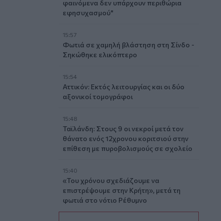
φαινόμενα δεν υπάρχουν περιθώρια
εφησυχασμού"
15:57
Φωτιά σε χαμηλή βλάστηση στη Σίνδο -
Σηκώθηκε ελικόπτερο
15:54
Αττικόν: Εκτός λειτουργίας και οι δύο
αξονικοί τομογράφοι
15:48
Ταϊλάνδη: Στους 9 οι νεκροί μετά τον
θάνατο ενός 12χρονου κοριτσιού στην
επίθεση με πυροβολισμούς σε σχολείο
15:40
«Του χρόνου σχεδιάζουμε να
επιστρέψουμε στην Κρήτη», μετά τη
φωτιά στο νότιο Ρέθυμνο