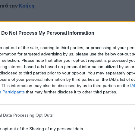
από την
Κρήτη
ντιδήμαρχος Ηρακλείου!
ν Προανακριτική και οι θέσεις του
-
Do Not Process My Personal Information
to opt-out of the sale, sharing to third parties, or processing of your per
χα και κάποιοι… ευθύνονται γι’ αυτό!
formation for targeted advertising by us, please use the below opt-out s
r selection. Please note that after your opt-out request is processed y
eing interest-based ads based on personal information utilized by us or
disclosed to third parties prior to your opt-out. You may separately opt-
losure of your personal information by third parties on the IAB’s list of
. This information may also be disclosed by us to third parties on the
IA
ο
Google News
και στο
Facebook
Participants
that may further disclose it to other third parties.
κανάλι μας στο
YouTube
l Data Processing Opt Outs
o opt-out of the Sharing of my personal data.