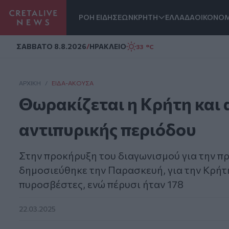
ΡΟΗ ΕΙΔΗΣΕΩΝ
ΚΡΗΤΗ
ΕΛΛΑΔΑ
ΟΙΚΟΝΟΜ
Homepage
ΣAΒΒΑΤΟ 8.8.2026
/
ΗΡΑΚΛΕΙΟ
33 °C
ΑΡΧΙΚΗ
/
ΕΊΔΑ-ΆΚΟΥΣΑ
Θωρακίζεται η Κρήτη και α
αντιπυρικής περιόδου
Στην προκήρυξη του διαγωνισμού για την 
δημοσιεύθηκε την Παρασκευή, για την Κρήτ
πυροσβέστες, ενώ πέρυσι ήταν 178
22.03.2025