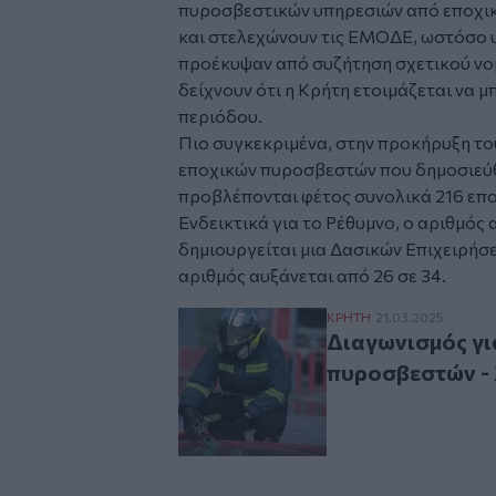
πυροσβεστικών υπηρεσιών από εποχικ
και στελεχώνουν τις ΕΜΟΔΕ, ωστόσο 
προέκυψαν από συζήτηση σχετικού νομ
δείχνουν ότι η Κρήτη ετοιμάζεται να μ
περιόδου.
Πιο συγκεκριμένα, στην προκήρυξη το
εποχικών πυροσβεστών που δημοσιεύθ
προβλέπονται φέτος συνολικά 216 επο
Ενδεικτικά για το Ρέθυμνο, ο αριθμός 
δημιουργείται μια Δασικών Επιχειρήσ
αριθμός αυξάνεται από 26 σε 34.
Διαγωνισμός για προ
ΚΡΗΤΗ
21.03.2025
Διαγωνισμός γι
πυροσβεστών - Σ