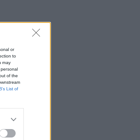
αγνοήσουμε
15:03
Άμεση κι αποτελεσματική επέμβαση
της πυροσβεστικής για φωτιά στα Νέα
Ρούματα
sonal or
14:59
ection to
Θρίλερ στον Λυκαβηττό: Σε 57χρονη
ou may
γυναίκα από την Κυψέλη ανήκει η σορός
 personal
(photos)
out of the
 downstream
14:52
B’s List of
Πνιγμοί στην Ελλάδα: Γιατί κινδυνεύουν
περισσότερο οι άνω των 60 – Οι
οδηγίες για ασφαλές κολύμπι
14:42
Αλέξης Τσίπρας: Στις 2 Σεπτεμβρίου η
παρουσίαση του οικονομικού
προγράμματος της ΕΛ.Α.Σ.