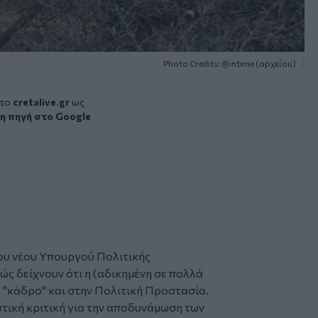
Photo Credits: @intime (αρχείου)
 το
cretalive.gr
ως
η πηγή στο Google
ου νέου Υπουργού Πολιτικής
ώς δείχνουν ότι η (αδικημένη σε πολλά
 "κάδρο" και στην
Πολιτική Προστασία
.
υτική κριτική για την αποδυνάμωση των