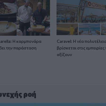
tarella: Η καρμπονάρα
Caravel: Η νέα πολυτέλει
βει την παράσταση
βρίσκεται στις εμπειρίες
)
αξίζουν
υνεχής ροή