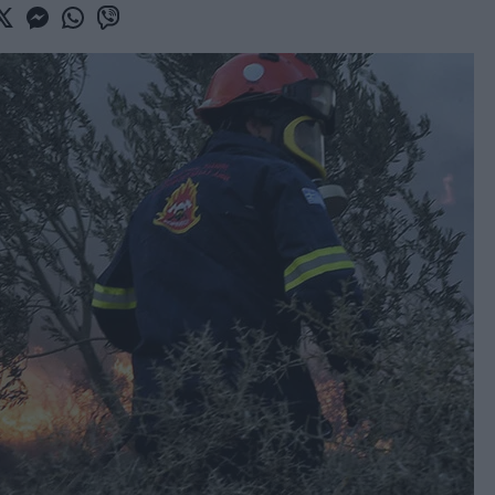
book
witter
Messenger
Whatsapp
Viber