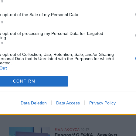
In
o opt-out of the Sale of my Personal Data.
In
ΙΚΆ TAGS
to opt-out of processing my Personal Data for Targeted
ing.
οχικοί Πυροσβέστες
Χανιά
Ρέθυμνο
Λασίθι
In
o opt-out of Collection, Use, Retention, Sale, and/or Sharing
ersonal Data that Is Unrelated with the Purposes for which it
lected.
Out
ερ του CRETALIVE
ΤΗΝ ΕΊΔΗΣΗ
CONFIRM
Data Deletion
Data Access
Privacy Policy
τα ονόματα
Προσοχή! Ο ΕΦΚΑ… δαγκώνει τους ανυποψίαστους πολί
ΕΙΔΑ-ΑΚΟΥΣΑ
10:17
 προήχθησαν - Όλα τα ονόματα
Προσοχή! Ο ΕΦΚΑ… δαγκώνει τους 
Προσοχή! Ο ΕΦΚΑ… δαγκώνει