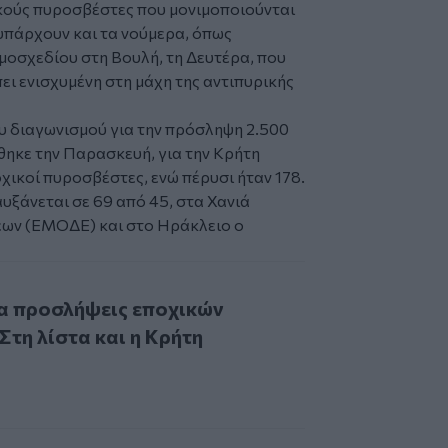
ούς πυροσβέστες που μονιμοποιούνται
υπάρχουν και τα νούμερα, όπως
οσχεδίου στη Βουλή, τη Δευτέρα, που
πει ενισχυμένη στη μάχη της αντιπυρικής
υ διαγωνισμού για την πρόσληψη 2.500
ηκε την Παρασκευή, για την Κρήτη
χικοί πυροσβέστες, ενώ πέρυσι ήταν 178.
αυξάνεται σε 69 από 45, στα Χανιά
εων (ΕΜΟΔΕ) και στο Ηράκλειο ο
σλήψεις εποχικών πυροσβεστών - Στη λίστα και η Κρήτη
α προσλήψεις εποχικών
τη λίστα και η Κρήτη