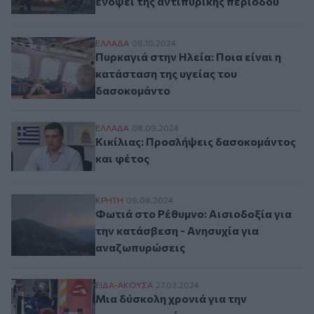
ενόψει της αντιπυρικής περιόδου
Πυρκαγιά στην Ηλεία: Ποια είναι η κατάσ
ΕΛΛAΔΑ
08.10.2024
Πυρκαγιά στην Ηλεία: Ποια είναι η
κατάσταση της υγείας του
δασοκομάντο
Κικίλιας: Προσλήψεις δασοκομάντος και 
ΕΛΛAΔΑ
08.09.2024
Κικίλιας: Προσλήψεις δασοκομάντος
και φέτος
Φωτιά στο Ρέθυμνο: Αισιοδοξία για την 
ΚΡΗΤΗ
09.08.2024
Φωτιά στο Ρέθυμνο: Αισιοδοξία για
την κατάσβεση - Ανησυχία για
αναζωπυρώσεις
Μια δύσκολη χρονιά για την πυροπροστα
ΕΙΔΑ-ΑΚΟΥΣΑ
27.03.2024
Μια δύσκολη χρονιά για την