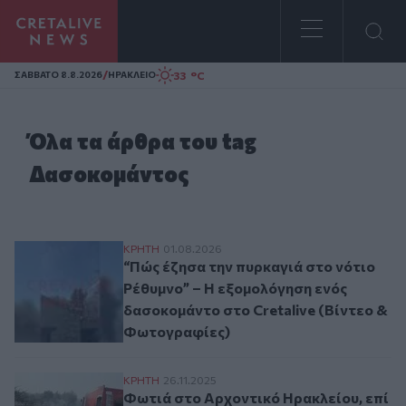
Homepage
/
33 °C
ΣAΒΒΑΤΟ 8.8.2026
ΗΡΑΚΛΕΙΟ
Όλα τα άρθρα του tag
Δασοκομάντος
“Πώς έζησα την πυρκαγιά στο νότιο Ρέθυ
ΚΡΗΤΗ
01.08.2026
“Πώς έζησα την πυρκαγιά στο νότιο
Ρέθυμνο” – Η εξομολόγηση ενός
δασοκομάντο στο Cretalive (Βίντεο &
Φωτογραφίες)
Φωτιά στο Αρχοντικό Ηρακλείου, επί τό
ΚΡΗΤΗ
26.11.2025
Φωτιά στο Αρχοντικό Ηρακλείου, επί