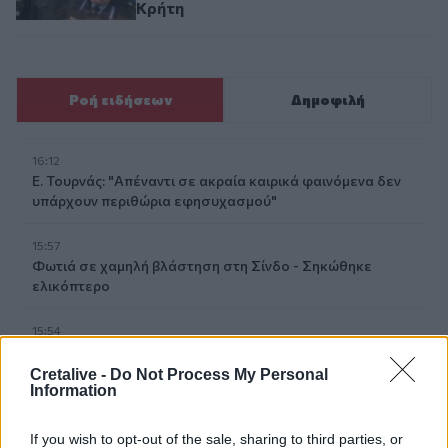
Κρήτη
Ροή ειδήσεων
Δημοφιλή
16:12
Ε. Τουρνάς: "Απέναντι σε ακραία καιρικά φαινόμενα δεν
υπάρχουν περιθώρια εφησυχασμού"
15:57
Φωτιά σε χαμηλή βλάστηση στη Σίνδο - Σηκώθηκε
ελικόπτερο
15:54
Αττικόν: Εκτός λειτουργίας και οι δύο αξονικοί
τομογράφοι
Cretalive -
Do Not Process My Personal
Information
15:48
Ταϊλάνδη: Στους 9 οι νεκροί μετά τον θάνατο ενός
If you wish to opt-out of the sale, sharing to third parties, or