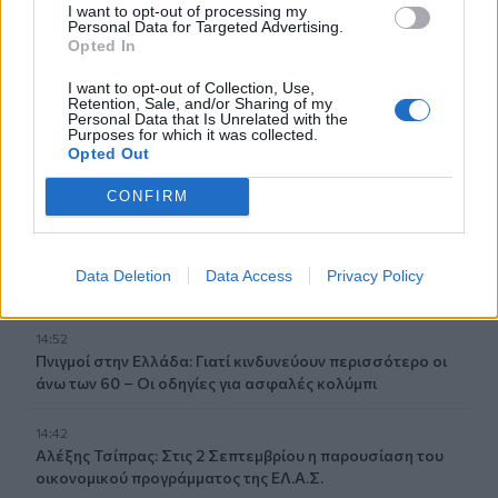
I want to opt-out of processing my
Personal Data for Targeted Advertising.
15:17
Opted In
Ιός Δυτικού Νείλου: Έως τον Οκτώβριο η έξαρση των
κρουσμάτων - Τα συμπτώματα που δεν πρέπει να
I want to opt-out of Collection, Use,
αγνοήσουμε
Retention, Sale, and/or Sharing of my
Personal Data that Is Unrelated with the
Purposes for which it was collected.
15:03
Opted Out
Άμεση κι αποτελεσματική επέμβαση της πυροσβεστικής
για φωτιά στα Νέα Ρούματα
CONFIRM
14:59
Θρίλερ στον Λυκαβηττό: Σε 57χρονη γυναίκα από την
Data Deletion
Data Access
Privacy Policy
Κυψέλη ανήκει η σορός (photos)
14:52
Πνιγμοί στην Ελλάδα: Γιατί κινδυνεύουν περισσότερο οι
άνω των 60 – Οι οδηγίες για ασφαλές κολύμπι
14:42
Αλέξης Τσίπρας: Στις 2 Σεπτεμβρίου η παρουσίαση του
οικονομικού προγράμματος της ΕΛ.Α.Σ.