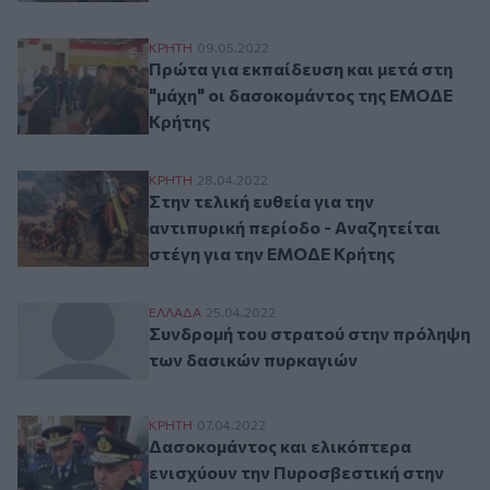
Πρώτα για εκπαίδευση και μετά στη "μάχ
ΚΡΗΤΗ
09.05.2022
Πρώτα για εκπαίδευση και μετά στη
"μάχη" οι δασοκομάντος της ΕΜΟΔΕ
Κρήτης
Στην τελική ευθεία για την αντιπυρική πε
ΚΡΗΤΗ
28.04.2022
Στην τελική ευθεία για την
αντιπυρική περίοδο - Αναζητείται
στέγη για την ΕΜΟΔΕ Κρήτης
Συνδρομή του στρατού στην πρόληψη των
ΕΛΛAΔΑ
25.04.2022
Συνδρομή του στρατού στην πρόληψη
των δασικών πυρκαγιών
Δασοκομάντος και ελικόπτερα ενισχύουν
ΚΡΗΤΗ
07.04.2022
Δασοκομάντος και ελικόπτερα
ενισχύουν την Πυροσβεστική στην