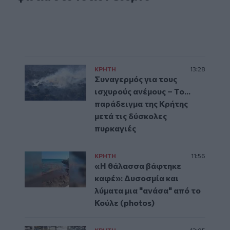
ΚΡΗΤΗ
13:28
Συναγερμός για τους
ισχυρούς ανέμους – Το...
παράδειγμα της Κρήτης
μετά τις δύσκολες
πυρκαγιές
ΚΡΗΤΗ
11:56
«Η θάλασσα βάφτηκε
καφέ»: Δυσοσμία και
λύματα μια "ανάσα" από το
Κούλε (photos)
ΚΡΗΤΗ
12:05