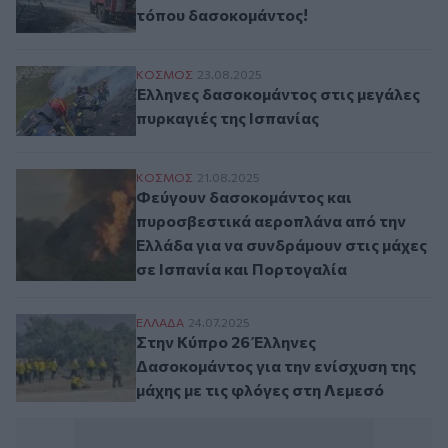
τόπου δασοκομάντος!
Έλληνες δασοκομάντος στις μεγάλες πυρκ
ΚΟΣΜΟΣ
23.08.2025
Έλληνες δασοκομάντος στις μεγάλες
πυρκαγιές της Ισπανίας
Φεύγουν δασοκομάντος και πυροσβεστικά 
ΚΟΣΜΟΣ
21.08.2025
Φεύγουν δασοκομάντος και
πυροσβεστικά αεροπλάνα από την
Ελλάδα για να συνδράμουν στις μάχες
σε Ισπανία και Πορτογαλία
Στην Κύπρο 26 Έλληνες Δασοκομάντος για 
ΕΛΛAΔΑ
24.07.2025
Στην Κύπρο 26 Έλληνες
Δασοκομάντος για την ενίσχυση της
μάχης με τις φλόγες στη Λεμεσό