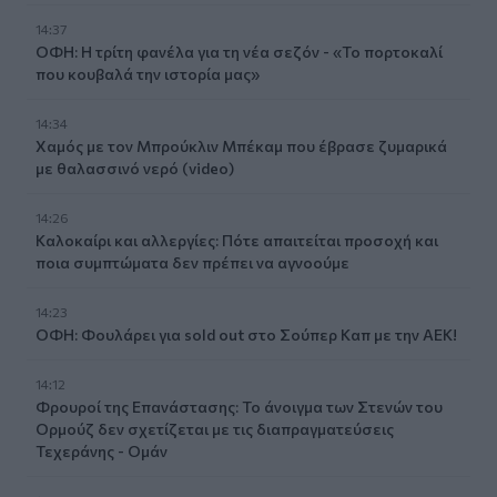
14:37
ΟΦΗ: Η τρίτη φανέλα για τη νέα σεζόν - «Το πορτοκαλί
που κουβαλά την ιστορία μας»
14:34
Χαμός με τον Μπρούκλιν Μπέκαμ που έβρασε ζυμαρικά
με θαλασσινό νερό (video)
14:26
Καλοκαίρι και αλλεργίες: Πότε απαιτείται προσοχή και
ποια συμπτώματα δεν πρέπει να αγνοούμε
14:23
ΟΦΗ: Φουλάρει για sold out στο Σούπερ Καπ με την ΑΕΚ!
14:12
Φρουροί της Επανάστασης: Το άνοιγμα των Στενών του
Ορμούζ δεν σχετίζεται με τις διαπραγματεύσεις
Τεχεράνης - Ομάν