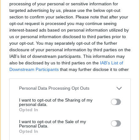
12χρονου κοριτσιού στην επίθεση με πυροβολισμούς σε
processing of your personal or sensitive information for
σχολείο
targeted advertising by us, please use the below opt-out
section to confirm your selection. Please note that after your
15:40
opt-out request is processed you may continue seeing
«Του χρόνου σχεδιάζουμε να επιστρέψουμε στην
interest-based ads based on personal information utilized by
Κρήτη», μετά τη φωτιά στο νότιο Ρέθυμνο
us or personal information disclosed to third parties prior to
your opt-out. You may separately opt-out of the further
15:38
disclosure of your personal information by third parties on the
Θερινές εκπτώσεις: Χαμηλότερος ο τζίρος – Αυξημένες
IAB’s list of downstream participants. This information may
οι πιέσεις από το ηλεκτρονικό εμπόριο
also be disclosed by us to third parties on the
IAB’s List of
Downstream Participants
that may further disclose it to other
third parties.
15:29
Συναγερμός για άνδρα περιπατητή που ζήτησε τις πρώτες
βοήθειες κοντά στο φαράγγι του Τράφουλα
Personal Data Processing Opt Outs
I want to opt-out of the Sharing of my
15:26
personal data.
Στέφανος Τσιτσιπάς: Διακοπές στην Ελβετία με τη νέα
Opted In
του σύντροφο (photos)
I want to opt-out of the Sale of my
Personal Data.
15:21
Opted In
Λιονέλ Μέσι: Πέθανε ο πατέρας του