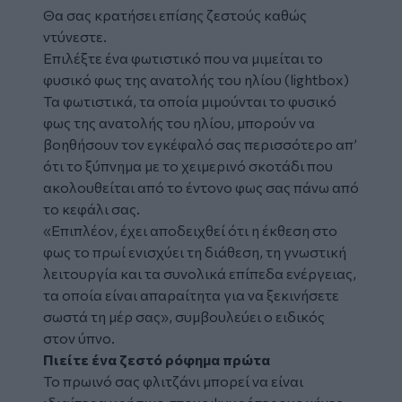
Θα σας κρατήσει επίσης ζεστούς καθώς
ντύνεστε.
Επιλέξτε ένα φωτιστικό που να μιμείται το
φυσικό φως της ανατολής του ηλίου (lightbox)
Τα φωτιστικά, τα οποία μιμούνται το φυσικό
φως της ανατολής του ηλίου, μπορούν να
βοηθήσουν τον εγκέφαλό σας περισσότερο απ’
ότι το ξύπνημα με το χειμερινό σκοτάδι που
ακολουθείται από το έντονο φως σας πάνω από
το κεφάλι σας.
«Επιπλέον, έχει αποδειχθεί ότι η έκθεση στο
φως το πρωί ενισχύει τη διάθεση, τη γνωστική
λειτουργία και τα συνολικά επίπεδα ενέργειας,
τα οποία είναι απαραίτητα για να ξεκινήσετε
σωστά τη μέρ σας», συμβουλεύει ο ειδικός
στον ύπνο.
Πιείτε ένα ζεστό ρόφημα πρώτα
Το πρωινό σας φλιτζάνι μπορεί να είναι