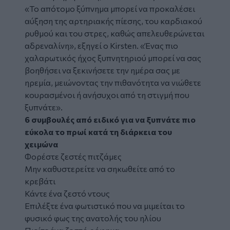
«Το απότομο ξύπνημα μπορεί να προκαλέσει
αύξηση της αρτηριακής πίεσης, του καρδιακού
ρυθμού και του στρες, καθώς απελευθερώνεται
αδρεναλίνη», εξηγεί ο Kirsten. «Ένας πιο
χαλαρωτικός ήχος ξυπνητηριού μπορεί να σας
βοηθήσει να ξεκινήσετε την ημέρα σας με
ηρεμία, μειώνοντας την πιθανότητα να νιώθετε
κουρασμένοι ή ανήσυχοι από τη στιγμή που
ξυπνάτε».
6 συμβουλές από ειδικό για να ξυπνάτε πιο
εύκολα το πρωί κατά τη διάρκεια του
χειμώνα
Φορέστε ζεστές πιτζάμες
Μην καθυστερείτε να σηκωθείτε από το
κρεβάτι
Κάντε ένα ζεστό ντους
Επιλέξτε ένα φωτιστικό που να μιμείται το
φυσικό φως της ανατολής του ηλίου