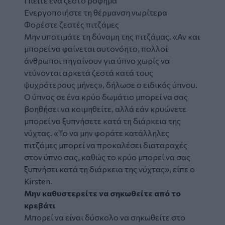
Πιείτε ένα ζεστό ρόφημα
Ενεργοποιήστε τη θέρμανση νωρίτερα
Φορέστε ζεστές πιτζάμες
Μην υποτιμάτε τη δύναμη της πιτζάμας. «Αν και
μπορεί να φαίνεται αυτονόητο, πολλοί
άνθρωποι πηγαίνουν για ύπνο χωρίς να
ντύνονται αρκετά ζεστά κατά τους
ψυχρότερους μήνες», δήλωσε ο ειδικός ύπνου.
Ο ύπνος σε ένα κρύο δωμάτιο μπορεί να σας
βοηθήσει να κοιμηθείτε, αλλά εάν κρυώνετε
μπορεί να ξυπνήσετε κατά τη διάρκεια της
νύχτας. «Το να μην φοράτε κατάλληλες
πιτζάμες μπορεί να προκαλέσει διαταραχές
στον ύπνο σας, καθώς το κρύο μπορεί να σας
ξυπνήσει κατά τη διάρκεια της νύχτας», είπε ο
Kirsten.
Μην καθυστερείτε να σηκωθείτε από το
κρεβάτι
Μπορεί να είναι δύσκολο να σηκωθείτε στο