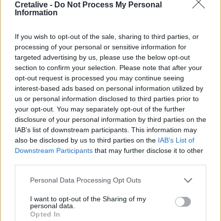
Ροή ειδήσεων
Δημοφιλή
Cretalive -
Do Not Process My Personal
Information
11:11
If you wish to opt-out of the sale, sharing to third parties, or
Έλεγχοι με drones και MyCoast σε πάνω από 300
processing of your personal or sensitive information for
παραλίες
targeted advertising by us, please use the below opt-out
section to confirm your selection. Please note that after your
10:57
opt-out request is processed you may continue seeing
Τροχαίο στις Σέρρες: «Διαλύθηκαν» τα αυτοκίνητα από
interest-based ads based on personal information utilized by
τη μετωπική σύγκρουση
us or personal information disclosed to third parties prior to
your opt-out. You may separately opt-out of the further
10:46
disclosure of your personal information by third parties on the
Ξεπέρασαν τις 4.000 τα κρούσματα Εμπολα στο Κονγκό
IAB’s list of downstream participants. This information may
also be disclosed by us to third parties on the
IAB’s List of
10:39
Downstream Participants
that may further disclose it to other
Ευτύχιος Σαρτζετάκης: Οι πυρκαγιές έχουν τεράστιο
third parties.
οικονομικό κόστος
Personal Data Processing Opt Outs
10:38
I want to opt-out of the Sharing of my
Εξιχνιάστηκαν δύο εμπρησμοί στο Ρέθυμνο - Δικογραφία
personal data.
σε βάρος δύο ανδρών
Opted In