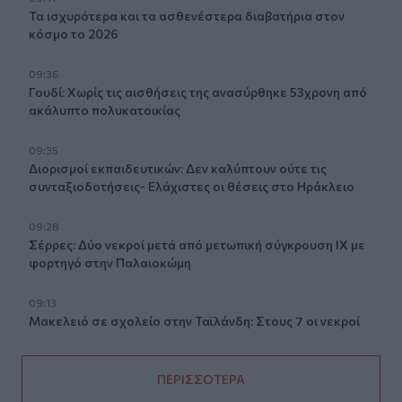
Τα ισχυρότερα και τα ασθενέστερα διαβατήρια στον
κόσμο το 2026
09:36
Γουδί: Χωρίς τις αισθήσεις της ανασύρθηκε 53χρονη από
ακάλυπτο πολυκατοικίας
09:35
Διορισμοί εκπαιδευτικών: Δεν καλύπτουν ούτε τις
συνταξιοδοτήσεις- Ελάχιστες οι θέσεις στο Ηράκλειο
09:28
Σέρρες: Δύο νεκροί μετά από μετωπική σύγκρουση ΙΧ με
φορτηγό στην Παλαιοκώμη
09:13
Μακελειό σε σχολείο στην Ταϊλάνδη: Στους 7 οι νεκροί
ΠΕΡΙΣΣΟΤΕΡΑ