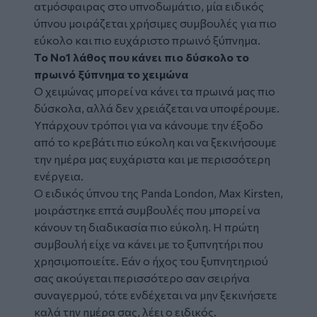
ατμόσφαιρας στο υπνοδωμάτιο, μία ειδικός
ύπνου μοιράζεται χρήσιμες συμβουλές για πιο
εύκολο και πιο ευχάριστο πρωινό ξύπνημα.
Το Νο1 λάθος που κάνει πιο δύσκολο το
πρωινό ξύπνημα το χειμώνα
Ο χειμώνας μπορεί να κάνει τα πρωινά μας πιο
δύσκολα, αλλά δεν χρειάζεται να υποφέρουμε.
Υπάρχουν τρόποι για να κάνουμε την έξοδο
από το κρεβάτι πιο εύκολη και να ξεκινήσουμε
την ημέρα μας ευχάριστα και με περισσότερη
ενέργεια.
Ο ειδικός ύπνου της Panda London, Max Kirsten,
μοιράστηκε επτά συμβουλές που μπορεί να
κάνουν τη διαδικασία πιο εύκολη. Η πρώτη
συμβουλή είχε να κάνει με το ξυπνητήρι που
χρησιμοποιείτε. Εάν ο ήχος του ξυπνητηριού
σας ακούγεται περισσότερο σαν σειρήνα
συναγερμού, τότε ενδέχεται να μην ξεκινήσετε
καλά την ημέρα σας, λέει ο ειδικός.