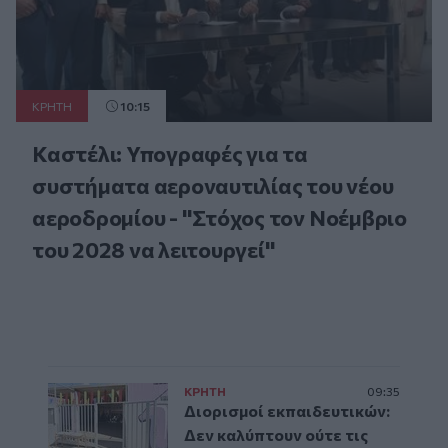
ΚΡΗΤΗ
10:15
Καστέλι: Υπογραφές για τα
συστήματα αεροναυτιλίας του νέου
αεροδρομίου - "Στόχος τον Νοέμβριο
του 2028 να λειτουργεί"
ΚΡΗΤΗ
09:35
Διορισμοί εκπαιδευτικών:
Δεν καλύπτουν ούτε τις