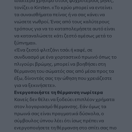
ιδιαίτερα χρήσιμο στους ψυχρότερους μήνες,
τονίζει ο Kirsten. «Το κρύο μπορεί να εντείνει
τα συναισθήματα πείνας ή να σας κάνει να
νιώσετε νωθροί. Ένας από τους καλύτερους
τρόπους για να το καταπολεμήσετε αυτό είναι
να καταναλώσετε κάτι ζεστό αμέσως μετά το
ξύπνημα».
«Ένα ζεστό φλιτζάνι τσάι ή καφέ, σε
συνδυασμό με ένα χορταστικό πρωινό όπως το
πλιγούρι βρώμης, μπορεί να βοηθήσει στη
θέρμανση του σώματός σας από μέσα προς τα
έξω, δίνοντάς σας την ώθηση που χρειάζεστε
για να ξεκινήσετε».
Ενεργοποιήστε τη θέρμανση νωρίτερα
Κανείς δεν θέλει να ξοδεύει επιπλέον χρήματα
στον λογαριασμό θέρμανσης. Εάν όμως τα
πρωινά σας είναι πραγματικά δύσκολα, ο
σύμβουλος ύπνου λέει ότι ίσως πρέπει να
ενεργοποιήσετε τη θέρμανση στο σπίτι σας πιο