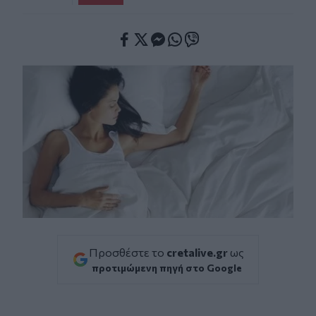
Facebook
Twitter
Messenger
Whatsapp
Viber
Προσθέστε το
cretalive.gr
ως
προτιμώμενη πηγή στο Google