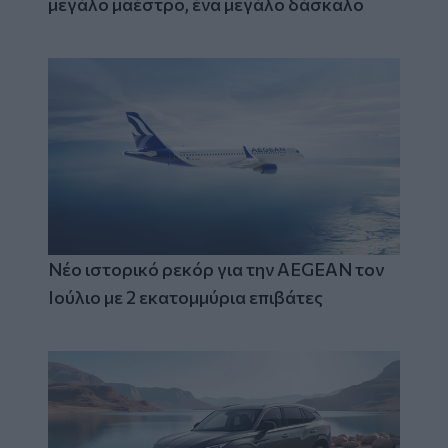
μεγάλο μαέστρο, ένα μεγάλο δάσκαλο
Νέο ιστορικό ρεκόρ για την AEGEAN τον
Ιούλιο με 2 εκατομμύρια επιβάτες