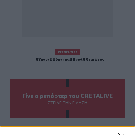
ΣΧΕΤΙΚΆ TAGS
Ύπνος
Ξύπνημα
Πρωί
Χειμώνας
Γίνε ο ρεπόρτερ του CRETALIVE
ΣΤΕΊΛΕ ΤΗΝ ΕΊΔΗΣΗ