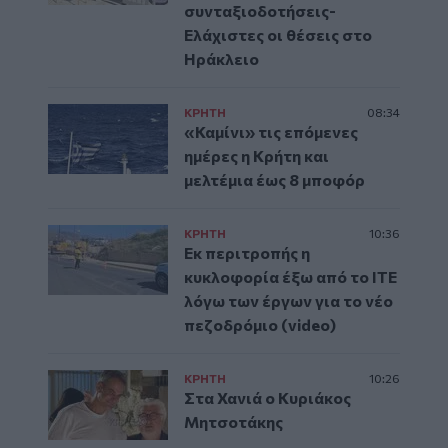
συνταξιοδοτήσεις-
Ελάχιστες οι θέσεις στο
Ηράκλειο
ΚΡΗΤΗ
08:34
«Καμίνι» τις επόμενες
ημέρες η Κρήτη και
μελτέμια έως 8 μποφόρ
ΚΡΗΤΗ
10:36
Εκ περιτροπής η
κυκλοφορία έξω από το ΙΤΕ
λόγω των έργων για το νέο
πεζοδρόμιο (video)
ΚΡΗΤΗ
10:26
Στα Χανιά ο Κυριάκος
Μητσοτάκης