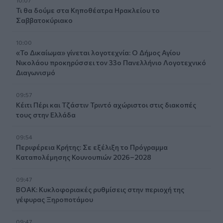
Τι θα δούμε στα Κηποθέατρα Ηρακλείου το
Σαββατοκύριακο
10:00
«Το Δικαίωμα» γίνεται λογοτεχνία: Ο Δήμος Αγίου
Νικολάου προκηρύσσει τον 33ο Πανελλήνιο Λογοτεχνικό
Διαγωνισμό
09:57
Κέιτι Πέρι και Τζάστιν Τριντό αχώριστοι στις διακοπές
τους στην Ελλάδα
09:54
Περιφέρεια Κρήτης: Σε εξέλιξη το Πρόγραμμα
Καταπολέμησης Κουνουπιών 2026–2028
09:47
ΒΟΑΚ: Κυκλοφοριακές ρυθμίσεις στην περιοχή της
γέφυρας Ξηροποτάμου
09:47