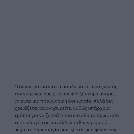
Ο
ύπνος
κάτω από τα
παπλώματα
είναι γλυκός
τον
χειμώνα
, όμως το πρωινό ξύπνημα μπορεί
να είναι μια πραγματική δοκιμασία. Αλλά δεν
χρειάζεται να ανησυχείτε, καθώς υπάρχουν
τρόποι για να ξυπνάτε πιο εύκολα το πρωί. Από
την επιλογή του κατάλληλου ξυπνητηριού
μέχρι τη δημιουργία μιας ζεστής και φιλόξενης