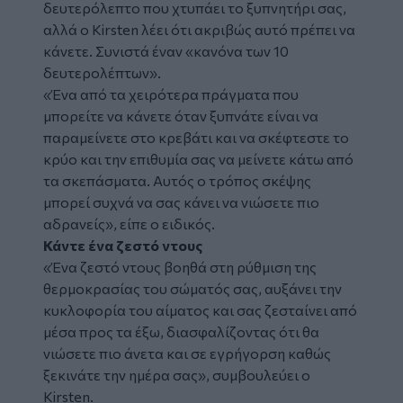
δευτερόλεπτο που χτυπάει το ξυπνητήρι σας,
αλλά ο Kirsten λέει ότι ακριβώς αυτό πρέπει να
κάνετε. Συνιστά έναν «κανόνα των 10
δευτερολέπτων».
«Ένα από τα χειρότερα πράγματα που
μπορείτε να κάνετε όταν ξυπνάτε είναι να
παραμείνετε στο κρεβάτι και να σκέφτεστε το
κρύο και την επιθυμία σας να μείνετε κάτω από
τα σκεπάσματα. Αυτός ο τρόπος σκέψης
μπορεί συχνά να σας κάνει να νιώσετε πιο
αδρανείς», είπε ο ειδικός.
Κάντε ένα ζεστό ντους
«Ένα ζεστό ντους βοηθά στη ρύθμιση της
θερμοκρασίας του σώματός σας, αυξάνει την
κυκλοφορία του αίματος και σας ζεσταίνει από
μέσα προς τα έξω, διασφαλίζοντας ότι θα
νιώσετε πιο άνετα και σε εγρήγορση καθώς
ξεκινάτε την ημέρα σας», συμβουλεύει ο
Kirsten.