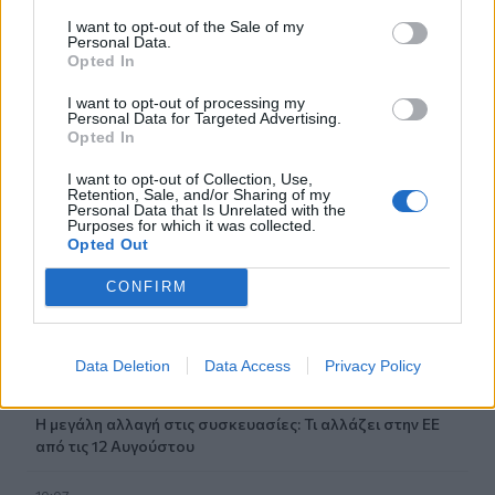
I want to opt-out of the Sale of my
10:36
Personal Data.
Εκ περιτροπής η κυκλοφορία έξω από το ΙΤΕ λόγω των
Opted In
έργων για το νέο πεζοδρόμιο (video)
I want to opt-out of processing my
Personal Data for Targeted Advertising.
10:26
Opted In
Στα Χανιά ο Κυριάκος Μητσοτάκης
I want to opt-out of Collection, Use,
10:17
Retention, Sale, and/or Sharing of my
Personal Data that Is Unrelated with the
Προσοχή! Ο ΕΦΚΑ… δαγκώνει τους ανυποψίαστους
Purposes for which it was collected.
πολίτες!
Opted Out
10:15
CONFIRM
Καστέλι: Υπογραφές για τα συστήματα αεροναυτιλίας
του νέου αεροδρομίου - "Στόχος τον Νοέμβριο του 2028
να λειτουργεί"
Data Deletion
Data Access
Privacy Policy
10:09
Η μεγάλη αλλαγή στις συσκευασίες: Τι αλλάζει στην ΕΕ
από τις 12 Αυγούστου
10:07