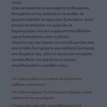
νωρίς.
«Εάν αποφασίσετε να ανάψετε τη θέρμανση,
δοκιμάστε να την ρυθμίσετε να ανάβει σε
χαμηλό επίπεδο το πρωί πριν ξυπνήσετε. Αυτό
μπορεί να απαλύνει το κρύο και να
δημιουργήσει ένα πιο ευχάριστο περιβάλλον
για να ξυπνήσετε», είπε ο ειδικός.
«Κρατώντας την πόρτα του υπνοδωματίου σας
κλειστή θα διατηρήσετε μια αίσθηση ζεστασιάς
στο δωμάτιό σας, κάτι το οποίο σας επιτρέπει
να σηκωθείτε πιο άνετα και λιγότερο
απρόθυμα από το κρεβάτι σας».
Τα πρώτα μέρη που πρέπει να ψάξετε αν
χάθηκε η γάτα σας!
Τα ζώδια σήμερα: Πολλά νεύρα σήμερα, ποιοι
πρέπει να τα προσέχουν
3 looks που μπορείς να υιοθετήσεις στο