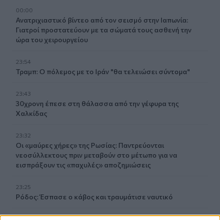
00:00
Ανατριχιαστικό βίντεο από τον σεισμό στην Ιαπωνία:
Γιατροί προστατεύουν με τα σώματά τους ασθενή την
ώρα του χειρουργείου
23:54
Τραμπ: Ο πόλεμος με το Ιράν "θα τελειώσει σύντομα"
23:43
30χρονη έπεσε στη θάλασσα από την γέφυρα της
Χαλκίδας
23:32
Οι «μαύρες χήρες» της Ρωσίας: Παντρεύονται
νεοσύλλεκτους πριν μεταβούν στο μέτωπο για να
εισπράξουν τις «παχυλές» αποζημιώσεις
23:25
Ρόδος: Έσπασε ο κάβος και τραυμάτισε ναυτικό
23:19