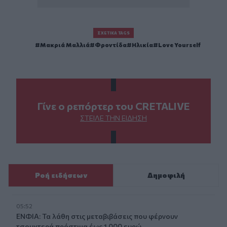
ΣΧΕΤΙΚΆ TAGS
Μακριά Μαλλιά
Φροντίδα
Ηλικία
Love Yourself
Γίνε ο ρεπόρτερ του CRETALIVE
ΣΤΕΊΛΕ ΤΗΝ ΕΊΔΗΣΗ
Ροή ειδήσεων
Δημοφιλή
05:52
ΕΝΦΙΑ: Τα λάθη στις μεταβιβάσεις που φέρνουν
τσουχτερά πρόστιμα έως 1.000 ευρώ