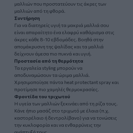
μαλλιών που προστατεύουν τις άκρες των
μαλλιών από τη φθορά.
Συντήρηση
Για να διατηρείς υγιή τα μακριά μαλλιά σου
είναι απαραίτητο ένα ελαφρύ καθάρισμα στις
άκρες κάθε 8-10 εβδομάδες. Βοηθά στην
απομάκρυσνη της ψαλίδας και τα μαλλιά
δείχνουν άμεσα πιο πυκνά και υγιή.
Προστασία από τη θερμότητα
Τα εργαλεία styling μπορούν να
αποδυναμώσουν τα ώριμα μαλλιά.
Χρησιμοποίησε πάντα heat protectant spray και
προτίμησε πιο χαμηλές θερμοκρασίες.
Φροντίδα του τριχωτού
Η υγεία των μαλλιών ξεκινάει από τη ρίζα τους.
Κάνε ήπιο μασάζ στο τριχωτό με έλαια (π.χ.
καστορέλαιο ή δεντρολίβανο) για να τονώσεις
την κυκλοφορία και να ενθαρρύνεις την
ανάπτυξή τους.