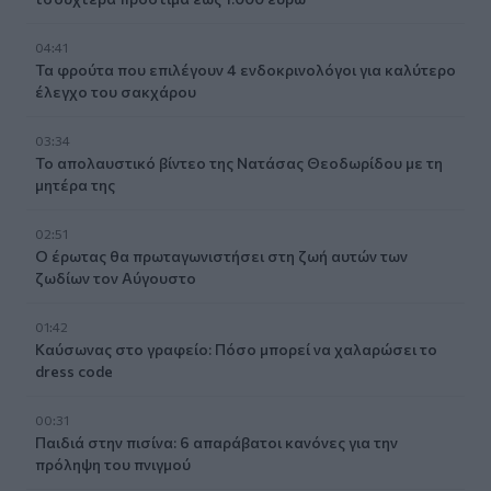
04:41
Τα φρούτα που επιλέγουν 4 ενδοκρινολόγοι για καλύτερο
έλεγχο του σακχάρου
03:34
Το απολαυστικό βίντεο της Νατάσας Θεοδωρίδου με τη
μητέρα της
02:51
Ο έρωτας θα πρωταγωνιστήσει στη ζωή αυτών των
ζωδίων τον Αύγουστο
01:42
Καύσωνας στο γραφείο: Πόσο μπορεί να χαλαρώσει το
dress code
00:31
Παιδιά στην πισίνα: 6 απαράβατοι κανόνες για την
πρόληψη του πνιγμού