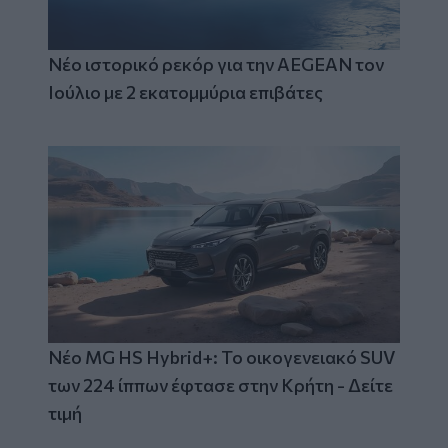
Νέο ιστορικό ρεκόρ για την AEGEAN τον
Ιούλιο με 2 εκατομμύρια επιβάτες
Νέο MG HS Hybrid+: Το οικογενειακό SUV
των 224 ίππων έφτασε στην Κρήτη - Δείτε
τιμή