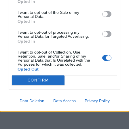
Opted In
πυρκαγιές
I want to opt-out of the Sale of my
Personal Data.
22:21
Opted In
Χρήστος Δάντης: «Δεν περίμενα την αχαριστία, 22 χρόνια
μετά και συνάδελφοι προσπαθούν να ξεχάσουν ότι
I want to opt-out of processing my
έγραψα αυτό το τραγούδι»
Personal Data for Targeted Advertising.
Opted In
22:14
I want to opt-out of Collection, Use,
Ξεκινούν τα δοκιμαστικά δρομολόγια της επέκτασης του
Retention, Sale, and/or Sharing of my
Μετρό Θεσσαλονίκης
Personal Data that Is Unrelated with the
Purposes for which it was collected.
Opted Out
22:05
Τζόκερ: Αυτοί είναι οι τυχεροί αριθμοί που κερδίζουν
CONFIRM
πάνω από 2 εκατ. ευρώ
Data Deletion
Data Access
Privacy Policy
ΠΕΡΙΣΣΟΤΕΡΑ