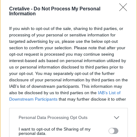
Τραγωδία στην Εύβοια: Νεκρός 37χρονος μετά από
Cretalive -
Do Not Process My Personal
τροχαίο με αγριογούρουνο
Information
23:09
If you wish to opt-out of the sale, sharing to third parties, or
Φωτιές σε Σκύρο και Λακωνία: Συνελήφθησαν 63χρονη
processing of your personal or sensitive information for
και 71χρονος
targeted advertising by us, please use the below opt-out
section to confirm your selection. Please note that after your
23:07
opt-out request is processed you may continue seeing
Χανιά: ΕΔΕ για την υπόθεση της 75χρονης που βρέθηκε
interest-based ads based on personal information utilized by
νεκρή σε χωράφι
us or personal information disclosed to third parties prior to
your opt-out. You may separately opt-out of the further
23:00
disclosure of your personal information by third parties on the
Ιταλία: Στη Νάπολη καταγράφηκε θερμοκρασία-ρεκόρ 48
IAB’s list of downstream participants. This information may
βαθμών
also be disclosed by us to third parties on the
IAB’s List of
Downstream Participants
that may further disclose it to other
22:32
third parties.
Υπόθεση Marfin: Έφθασε στην Ελλάδα η 46χρονη
κατηγορούμενη για εμπρησμό
Personal Data Processing Opt Outs
I want to opt-out of the Sharing of my
22:30
personal data.
Αυτές είναι οι πιο επικίνδυνες εβδομάδες για μεγάλες