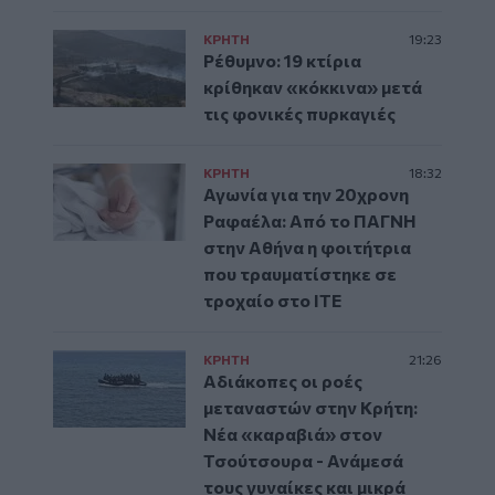
ΚΡΗΤΗ
19:23
Ρέθυμνο: 19 κτίρια
κρίθηκαν «κόκκινα» μετά
τις φονικές πυρκαγιές
ΚΡΗΤΗ
18:32
Αγωνία για την 20χρονη
Ραφαέλα: Από το ΠΑΓΝΗ
στην Αθήνα η φοιτήτρια
που τραυματίστηκε σε
τροχαίο στο ΙΤΕ
ΚΡΗΤΗ
21:26
Αδιάκοπες οι ροές
μεταναστών στην Κρήτη:
Νέα «καραβιά» στον
Τσούτσουρα - Ανάμεσά
τους γυναίκες και μικρά