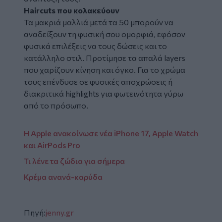
Haircuts που κολακεύουν
Τα μακριά μαλλιά μετά τα 50 μπορούν να
αναδείξουν τη φυσική σου ομορφιά, εφόσον
φυσικά επιλέξεις να τους δώσεις και το
κατάλληλο στιλ. Προτίμησε τα απαλά layers
που χαρίζουν κίνηση και όγκο. Για το χρώμα
τους επένδυσε σε φυσικές αποχρώσεις ή
διακριτικά highlights για φωτεινότητα γύρω
από το πρόσωπο.
Η Apple ανακοίνωσε νέα iPhone 17, Apple Watch
και AirPods Pro
Τι λένε τα ζώδια για σήμερα
Κρέμα ανανά-καρύδα
Πηγή:
jenny.gr