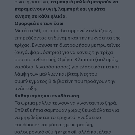
σωστή ρουτίνα,
τα μακριά μαλλιά μπορούν να
παραμείνουν υγιή, λαμπερά και γεμάτα
κίνηση σε κάθε
ηλικία
.
Ομορφιά εκ των έσω
Μετά τα 50, τα επίπεδα ορμονών αλλάζουν,
επηρεάζοντας τη δύναμη και την πυκνότητα της
τρίχας. Ενίσχυσε τη διατροφήσου με πρωτεΐνες
(αυγά, ψάρι, όσπρια) για να κάνεις την τρίχα
σου πιο ανθεκτική, Ωμέγα-3 λιπαρά (σολομός,
καρύδια, λιναρόσπορος) για ελαστικότητα και
λάμψη των μαλλιών και βιταμίνες του
συμπλέγματος Β & βιοτίνη που προάγουν την
ανάπτυξη.
Καθαρισμός και ενυδάτωση
Τα ώριμα μαλλιά τείνουν να γίνονται πιο ξηρά.
Επίλεξε ήπια σαμπουάν χωρίς θειικά άλατα για
να μη φθείρεται το τριχωτό. Ενυδατικά
conditioner και μάσκες με κερατίνη,
υαλουρονικό οξύ ή argan oil, αλλά και έλαια