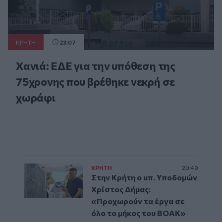
ΚΡΗΤΗ
23:07
Χανιά: ΕΔΕ για την υπόθεση της
75χρονης που βρέθηκε νεκρή σε
χωράφι
ΚΡΗΤΗ
20:49
Στην Κρήτη ο υπ. Υποδομών
Χρίστος Δήμας:
«Προχωρούν τα έργα σε
όλο το μήκος του ΒΟΑΚ»