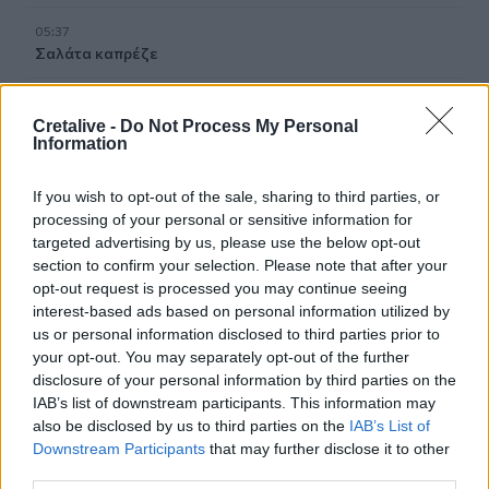
05:37
Σαλάτα καπρέζε
04:14
Η Σελίνα Γκόμεζ τραγουδά στα ισπανικά στο νέο βίντεο
Cretalive -
Do Not Process My Personal
Information
του συζύγου της, Μπένι Μπλάνκο
03:33
If you wish to opt-out of the sale, sharing to third parties, or
Τι συμβαίνει τις μέρες ακριβώς πριν το εγκεφαλικό
processing of your personal or sensitive information for
targeted advertising by us, please use the below opt-out
section to confirm your selection. Please note that after your
02:07
Στο χαμηλότερο επίπεδο των τελευταίων 13 ετών η
opt-out request is processed you may continue seeing
αγορά smartphones
interest-based ads based on personal information utilized by
us or personal information disclosed to third parties prior to
your opt-out. You may separately opt-out of the further
02:00
disclosure of your personal information by third parties on the
Νέιθαν Τόμας: Το παιδί-θαύμα που έγινε καθηγητής
πανεπιστημίου στα 18 του χρόνια
IAB’s list of downstream participants. This information may
also be disclosed by us to third parties on the
IAB’s List of
Downstream Participants
that may further disclose it to other
01:10
third parties.
Γιατί του Σωτήρος τρώμε ψάρι και ευλογούμε τα πρώτα