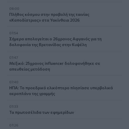
08:00
Πλήθος κόσμου στην προβολή της ταινίας
«Καποδίστριας» στα Υακίνθεια 2026
07:54
Σήμερα απολογείται ο 26χρονος Αφγανός για τη
δολοφονία της Βρετανίδας στην Κυψέλη
07:47
Μεξικό: 25χρονος influencer δολοφονήθηκε σε
απευθείας μετάδοση
07:40
ΗΠΑ: Το προεδρικό ελικόπτερο πλησίασε υπερβολικά
αεροπλάνο της γραμμής
07:33
Τα πρωτοσέλιδα των εφημερίδων
07:26