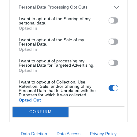
σταφύλια
Personal Data Processing Opt Outs
I want to opt-out of the Sharing of my
ΠΕΡΙΣΣΟΤΕΡΑ
personal data.
Opted In
I want to opt-out of the Sale of my
Personal Data.
Opted In
ΣΧΕΤΙΚA AΡΘΡΑ
I want to opt-out of processing my
Personal Data for Targeted Advertising.
Opted In
Σήμερα το τελευταίο αντίο στον Λάκη Χαλκιά
ΕΛΛAΔΑ
08:06
I want to opt-out of Collection, Use,
Σήμερα το τελευταίο αντίο στον Λά
Σήμερα το τελευταίο αντίο στον
Retention, Sale, and/or Sharing of my
Personal Data that Is Unrelated with the
Λάκη Χαλκιά
Purposes for which it was collected.
Opted Out
CONFIRM
Σήμερα απολογείται ο 26χρονος Αφγανός για τη δολοφ
ΕΛΛAΔΑ
07:54
Σήμερα απολογείται ο 26χρονος Αφ
Σήμερα απολογείται ο 26χρονος
Αφγανός για τη δολοφονία της
Data Deletion
Data Access
Privacy Policy
Βρετανίδας στην Κυψέλη