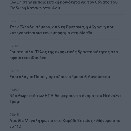
Θλίψη στην εκπαιδευτική κοινότητα για τον θάνατο του
Θοδωρή Κατσωνόπουλου
07:20
Στην Ελλάδα σήμερα, από τη Βρετανία, η 46χρονη που
κατηγορείται για τον εμπρησμό στη Marfin
07:12
Γουατεμάλα: Τέλος της εκρηκτικής δραστηριότητας στο
ηφαίστειο Φουέγο
07:05
Εορτολόγιο: Ποιοι γιορτάζουν σήμερα 6 Αυγούστου
06:57
Νέα θωρηκτά των ΗΠΑ θα φέρουν το όνομα του Ντόναλντ
Τραμπ
06:45
Λασίθι: Μεγάλη φωτιά στο Καρύδι Σητείας - Μήνυμα από
το 112