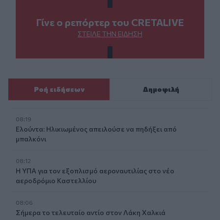
Γίνε ο ρεπόρτερ του CRETALIVE
ΣΤΕΊΛΕ ΤΗΝ ΕΊΔΗΣΗ
Ροή ειδήσεων
Δημοφιλή
08:19
Ελούντα: Ηλικιωμένος απειλούσε να πηδήξει από
μπαλκόνι
08:12
Η ΥΠΑ για τον εξοπλισμό αεροναυτιλίας στο νέο
αεροδρόμιο Καστελλίου
08:06
Σήμερα το τελευταίο αντίο στον Λάκη Χαλκιά