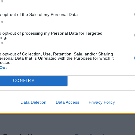
In
ρία τεχνικής ταυτοποίησής του και
ον εγκαταστάτη στο πλαίσιο της
o opt-out of the Sale of my Personal Data.
In
φορά των στοιχείων από το Μητρώο
 Ανελκυστήρων, αναστέλλεται η επιβολή
to opt-out of processing my Personal Data for Targeted
ing.
ορούν στις προθεσμίες πιστοποίησης
In
o opt-out of Collection, Use, Retention, Sale, and/or Sharing
ersonal Data that Is Unrelated with the Purposes for which it
lected.
ίας για εγκυμονούσα σε πρόωρο τοκετό -
Out
(video)
λον τους - Το Ηράκλειο γνώρισε το
CONFIRM
τεο)
 φέρουν πιο κοντά στη σύνταξη
Data Deletion
Data Access
Privacy Policy