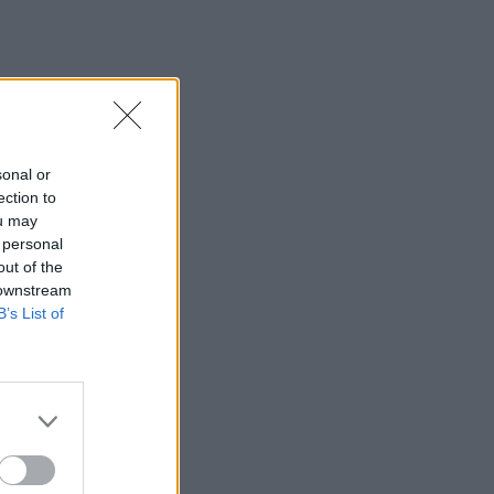
Καλοκαίρι 2026, 16ο Φεστιβάλ Γη -
Πολιτισμός- Τουρισμός”
17:10
Δήμος Ανωγείων: Ένταξη έργου
αγροτικής οδοποιίας στο Στρατηγικό
Σχέδιο ΚΑΠ 2023–2027
sonal or
ection to
17:10
ou may
Σε κατάσταση κινητοποίησης αύριο
 personal
Σάββατο η Κρήτη λόγω πολύ υψηλού
out of the
κινδύνου πυρκαγιάς
 downstream
B’s List of
16:55
Οι τουαλέτες στην Κνωσό και η μπάρα
στο φαράγγι της Σαμαριάς!
16:51
Γ. Πλακιωτάκης: Συνεχίζεται η
αναβάθμιση των σχολικών μονάδων
στο Λασίθι