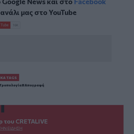
ο
Google News
και στο
Facebook
κανάλι μας στο
YouTube
ΙΚΆ TAGS
Τροπολογία
Απογραφή
ερ του CRETALIVE
ΤΗΝ ΕΊΔΗΣΗ