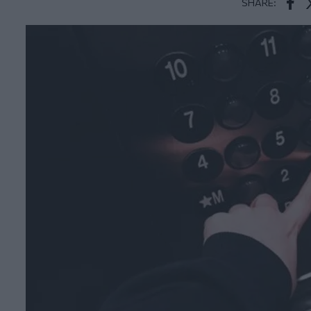
SHARE:
Face
T