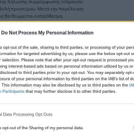
η της δήλωσης συμμόρφωσης (σήμανση
ιβολή προστίμου. Μετά την παρέλευση
υς θα θεωρείται εκπρόθεσμη.
υνος συντηρητής ή ο εγκαταστάτης
τήρα που δεν έχει απογραφεί
-
Do Not Process My Personal Information
ίμου, κατόπιν υπεύθυνης δήλωσης ενός
στή ή του νομίμου εκπροσώπου τους, με
to opt-out of the sale, sharing to third parties, or processing of your per
ν υποβολή της απογραφής και βεβαιώνει
formation for targeted advertising by us, please use the below opt-out s
του ανελκυστήρα.
r selection. Please note that after your opt-out request is processed y
που δεν διαθέτει αριθμό απογραφής δεν
eing interest-based ads based on personal information utilized by us or
disclosed to third parties prior to your opt-out. You may separately opt-
πό την απογραφή του ανελκυστήρα στο
losure of your personal information by third parties on the IAB’s list of
τως αναγκαίων εργασιών για την ασφαλή
. This information may also be disclosed by us to third parties on the
IA
νδύνου.
Participants
that may further disclose it to other third parties.
άπτυξης, Εθνικής Οικονομίας και
σης θα μπορεί να καθορίζονται η
η διαδικασία ψηφιακής επιβολής
l Data Processing Opt Outs
σπραξης αυτών, καθώς και κάθε άλλο
μα.
o opt-out of the Sharing of my personal data.
ραφής, η ύπαρξη αριθμού απογραφής του