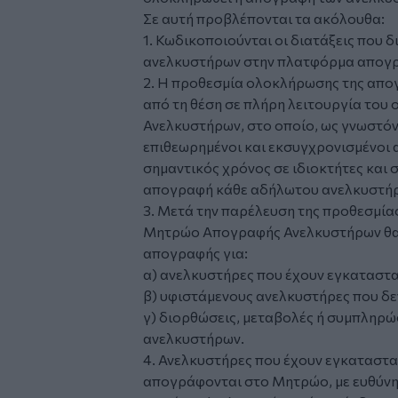
Σε αυτή προβλέπονται τα ακόλουθα:
1. Κωδικοποιούνται οι διατάξεις που 
ανελκυστήρων στην πλατφόρμα απογ
2. Η προθεσμία ολοκλήρωσης της απογρ
από τη θέση σε πλήρη λειτουργία το
Ανελκυστήρων, στο οποίο, ως γνωστόν
επιθεωρημένοι και εκσυγχρονισμένοι α
σημαντικός χρόνος σε ιδιοκτήτες και
απογραφή κάθε αδήλωτου ανελκυστήρ
3. Μετά την παρέλευση της προθεσμί
Μητρώο Απογραφής Ανελκυστήρων θα 
απογραφής για:
α) ανελκυστήρες που έχουν εγκατασταθ
β) υφιστάμενους ανελκυστήρες που δ
γ) διορθώσεις, μεταβολές ή συμπληρ
ανελκυστήρων.
4. Ανελκυστήρες που έχουν εγκατασταθ
απογράφονται στο Μητρώο, με ευθύνη