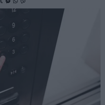
book
witter
Messenger
Whatsapp
Viber