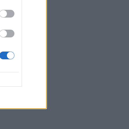
16:41
Στο ΥΠΕΝ οι προτάσεις του ΤΕΕ/ΤΑΚ για
το μέλλον της βιομηχανίας στην Κρήτη
16:37
Κρήτη: Έδειχνε το 10χρονο κορίτσι και
ρωτούσε "πόσο;" - Έρευνες για
παιδεραστή τουρίστα - Δείτε βίντεο
16:30
Στεγαστικό επίδομα από το υπουργείο
Παιδείας, σε 1.120 φοιτητές σε Βόλο,
Λάρισα, Τρίκαλα, Καρδίτσα και Λαμία
16:17
Συντάξεις: Αυξάνονται οι αποχωρήσεις
το 2026 καθώς περισσότεροι
ασφαλισμένοι βγαίνουν νωρίτερα
16:15