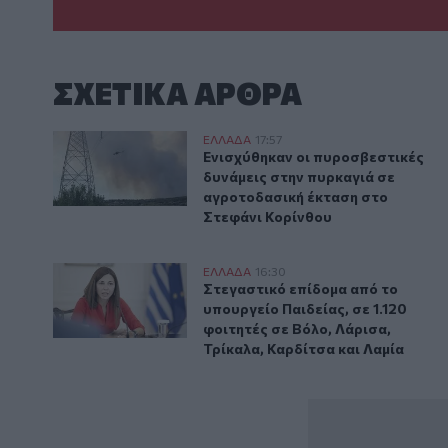
ΣΧΕΤΙΚA AΡΘΡΑ
Ενισχύθηκαν οι πυροσβεστικές δυνάμεις στην πυρκα
ΕΛΛAΔΑ
17:57
Ενισχύθηκαν οι πυροσβεστικές δ
Ενισχύθηκαν οι πυροσβεστικές
δυνάμεις στην πυρκαγιά σε
αγροτοδασική έκταση στο
Στεφάνι Κορίνθου
Στεγαστικό επίδομα από το υπουργείο Παιδείας, σε 1
ΕΛΛAΔΑ
16:30
Στεγαστικό επίδομα από το υπουρ
Στεγαστικό επίδομα από το
υπουργείο Παιδείας, σε 1.120
φοιτητές σε Βόλο, Λάρισα,
Τρίκαλα, Καρδίτσα και Λαμία