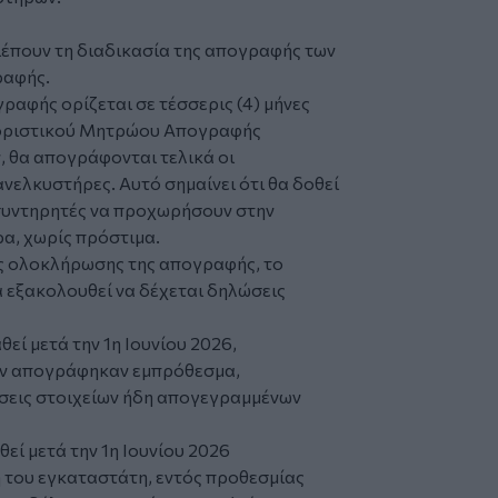
διέπουν τη διαδικασία της απογραφής των
ραφής.
αφής ορίζεται σε τέσσερις (4) μήνες
υ οριστικού Μητρώου Απογραφής
, θα απογράφονται τελικά οι
νελκυστήρες. Αυτό σημαίνει ότι θα δοθεί
 συντηρητές να προχωρήσουν στην
α, χωρίς πρόστιμα.
ας ολοκλήρωσης της απογραφής, το
εξακολουθεί να δέχεται δηλώσεις
εί μετά την 1η Ιουνίου 2026,
εν απογράφηκαν εμπρόθεσμα,
ώσεις στοιχείων ήδη απογεγραμμένων
εί μετά την 1η Ιουνίου 2026
 του εγκαταστάτη, εντός προθεσμίας