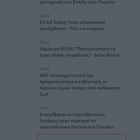
μεταγραφή του Σαλάχ στην Τουρκία
18:09
ΕΛ.ΑΣ Κρήτη: Ποιοι αξιωματικοί
προήχθησαν - Όλα τα ονόματα
18:06
Δήμας για ΒΟΑΚ: "Προτεραιότητα τα
έργα οδικής ασφάλειας"- Δείτε βίντεο
18:00
ΚΚΕ: Αποκομμένη από την
πραγματικότητα η κυβέρνηση, οι
Κρητικοί έχουν ανάγκη από ανθρώπινη
ζωή
17:57
Ενισχύθηκαν οι πυροσβεστικές
δυνάμεις στην πυρκαγιά σε
αγροτοδασική έκταση στο Στεφάνι
Κορίνθου